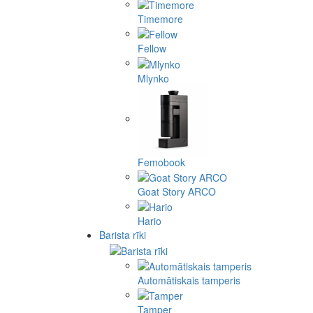
Timemore
Fellow
Mlynko
Femobook
Goat Story ARCO
Hario
Barista rīki
Automātiskais tamperis
Tamper