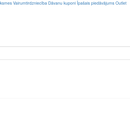
uksmes
Vairumtirdzniecība
Dāvanu kuponi
Īpašais piedāvājums
Outlet