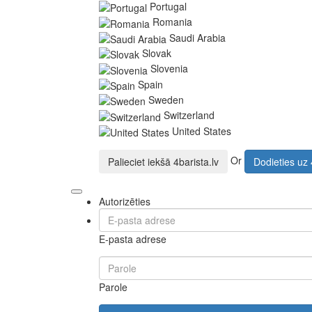
Portugal
Romania
Saudi Arabia
Slovak
Slovenia
Spain
Sweden
Switzerland
United States
Or
Palieciet iekšā
4barista.lv
Dodieties uz
Autorizēties
E-pasta adrese
Parole