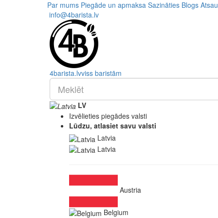
Par mums
Piegāde un apmaksa
Sazināties
Blogs
Atsa
info@4barista.lv
4
barista
.lv
viss baristām
LV
Izvēlieties piegādes valsti
Lūdzu, atlasiet savu valsti
Latvia
Latvia
Austria
Belgium