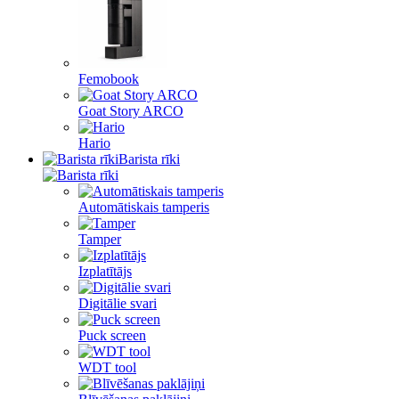
Femobook
Goat Story ARCO
Hario
Barista rīki
Automātiskais tamperis
Tamper
Izplatītājs
Digitālie svari
Puck screen
WDT tool