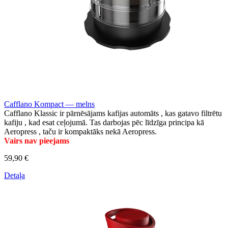
Cafflano Kompact — melns
Cafflano Klassic ir pārnēsājams kafijas automāts , kas gatavo filtrētu
kafiju , kad esat ceļojumā. Tas darbojas pēc līdzīga principa kā
Aeropress , taču ir kompaktāks nekā Aeropress.
Vairs nav pieejams
59,90 €
Detaļa