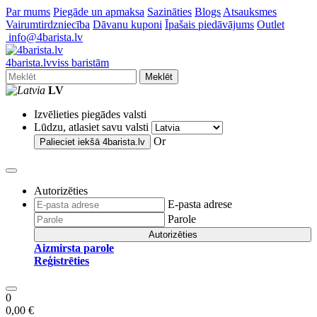
Par mums
Piegāde un apmaksa
Sazināties
Blogs
Atsauksmes
Vairumtirdzniecība
Dāvanu kuponi
Īpašais piedāvājums
Outlet
info@4barista.lv
4
barista
.lv
viss baristām
Meklēt
LV
Izvēlieties piegādes valsti
Lūdzu, atlasiet savu valsti
Or
Palieciet iekšā
4barista.lv
Autorizēties
E-pasta adrese
Parole
Autorizēties
Aizmirsta parole
Reģistrēties
0
0,00 €