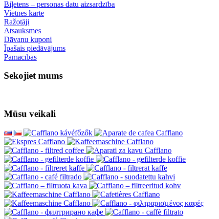
Biļetens – personas datu aizsardzība
Vietnes karte
Ražotāji
Atsauksmes
Dāvanu kuponi
Īpašais piedāvājums
Pamācības
Sekojiet mums
Mūsu veikali