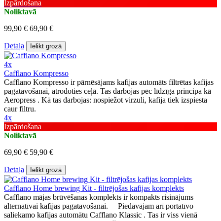
Izpārdošana
Noliktavā
99,90 €
69,90 €
Detaļa
Ielikt grozā
4x
Cafflano Kompresso
Cafflano Kompresso ir pārnēsājams kafijas automāts filtrētas kafijas
pagatavošanai, atrodoties ceļā. Tas darbojas pēc līdzīga principa kā
Aeropress . Kā tas darbojas: nospiežot virzuli, kafija tiek izspiesta
caur filtru.
4x
Izpārdošana
Noliktavā
69,90 €
59,90 €
Detaļa
Ielikt grozā
Cafflano Home brewing Kit - filtrējošas kafijas komplekts
Cafflano mājas brūvēšanas komplekts ir kompakts risinājums
alternatīvai kafijas pagatavošanai. Piedāvājam arī portatīvo
saliekamo kafijas automātu Cafflano Klassic . Tas ir viss vienā