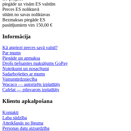
piegāde uz visām ES valstīm
Preces ES noliktavā
sūtām no savas noliktavas
Bezmaksas piegāde ES
pasūtījumiem virs 150,00 €
Informācija
Kā atgriezt preces savā valstī?
Par mums
Piegāde un apmaksa
Drošs tiešsaistes maksājums GoPay
Noteikumi un nosacījumi
Sadarbojieties ar mums
Vairumtirdzniecība
Wacaco — autorizēts izplatītājs
Cafelat — pilnvarots izplatītājs
Klientu apkalpošana
Kontakti
Laba sūdzība
Atteikšanās no līguma
Personas datu aizsardzība