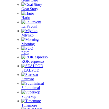
Gene Café
Goat Story
Hario
La Pavoni
Mlynko
Morning
PUQ
ROK espresso
SEALPOD
Staresso
Subminimal
Superkop
Timemore