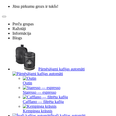
Jūsu pirkumu grozs ir tukšs!
Preču grupas
Ražotāji
Informācija
Blogs
Pārnēsājami kafijas automāti
Outin
Staresso — espresso
Cafflano — filtrēta kafija
Kempinga krāsnis
Īpaši kafijas automāti