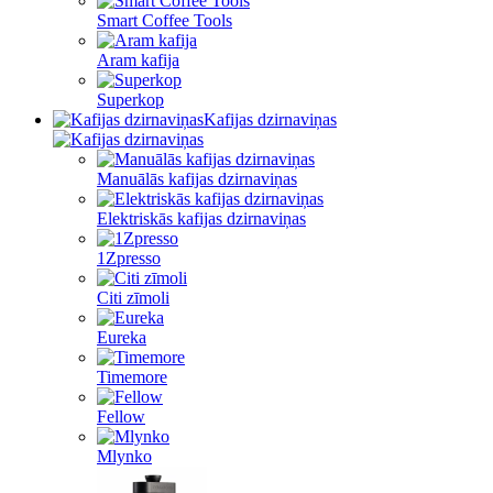
Smart Coffee Tools
Aram kafija
Superkop
Kafijas dzirnaviņas
Manuālās kafijas dzirnaviņas
Elektriskās kafijas dzirnaviņas
1Zpresso
Citi zīmoli
Eureka
Timemore
Fellow
Mlynko