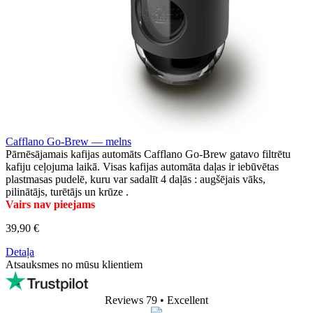
Cafflano Go-Brew — melns
Pārnēsājamais kafijas automāts Cafflano Go-Brew gatavo filtrētu
kafiju ceļojuma laikā. Visas kafijas automāta daļas ir iebūvētas
plastmasas pudelē, kuru var sadalīt 4 daļās : augšējais vāks,
pilinātājs, turētājs un krūze .
Vairs nav pieejams
39,90 €
Detaļa
Atsauksmes no mūsu klientiem
Reviews 79
• Excellent