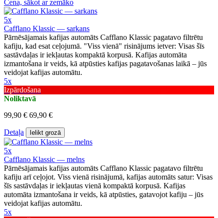
Cena, sākot ar zemāko
5x
Cafflano Klassic — sarkans
Pārnēsājamais kafijas automāts Cafflano Klassic pagatavo filtrētu
kafiju, kad esat ceļojumā. "Viss vienā" risinājums ietver: Visas šīs
sastāvdaļas ir iekļautas kompaktā korpusā. Kafijas automāta
izmantošana ir veids, kā atpūsties kafijas pagatavošanas laikā – jūs
veidojat kafijas automātu.
5x
Izpārdošana
Noliktavā
99,90 €
69,90 €
Detaļa
Ielikt grozā
5x
Cafflano Klassic — melns
Pārnēsājamais kafijas automāts Cafflano Klassic pagatavo filtrētu
kafiju arī ceļojot. Viss vienā risinājumā, kafijas automāts satur: Visas
šīs sastāvdaļas ir iekļautas vienā kompaktā korpusā. Kafijas
automāta izmantošana ir veids, kā atpūsties, gatavojot kafiju – jūs
veidojat kafijas automātu.
5x