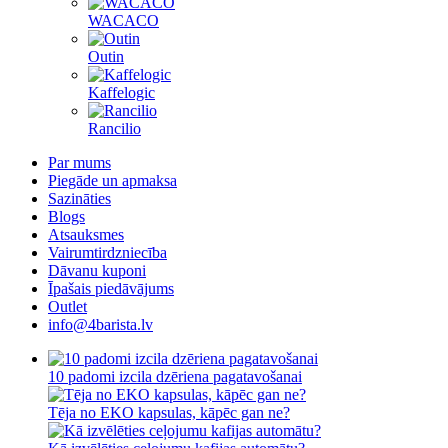
WACACO
Outin
Kaffelogic
Rancilio
Par mums
Piegāde un apmaksa
Sazināties
Blogs
Atsauksmes
Vairumtirdzniecība
Dāvanu kuponi
Īpašais piedāvājums
Outlet
info@4barista.lv
10 padomi izcila dzēriena pagatavošanai
Tēja no EKO kapsulas, kāpēc gan ne?