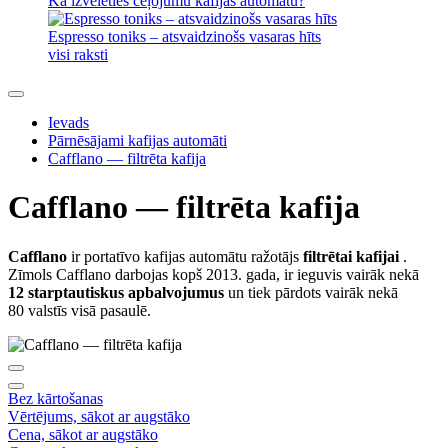
Kā izvēlēties ceļojumu kafijas automātu?
Espresso toniks – atsvaidzinošs vasaras hīts
visi raksti
Ievads
Pārnēsājami kafijas automāti
Cafflano — filtrēta kafija
Cafflano — filtrēta kafija
Cafflano
ir portatīvo kafijas automātu ražotājs
filtrētai kafijai
.
Zīmols Cafflano darbojas kopš 2013. gada, ir ieguvis vairāk nekā
12 starptautiskus apbalvojumus
un tiek pārdots vairāk nekā
80 valstīs visā pasaulē.
Bez kārtošanas
Vērtējums, sākot ar augstāko
Cena, sākot ar augstāko