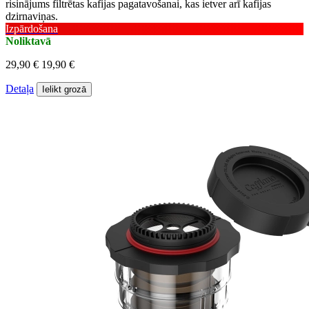
risinājums filtrētas kafijas pagatavošanai, kas ietver arī kafijas
dzirnaviņas.
Izpārdošana
Noliktavā
29,90 €
19,90 €
Detaļa
Ielikt grozā