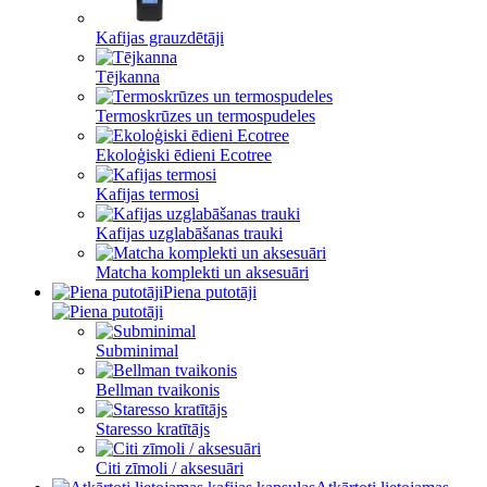
Kafijas grauzdētāji
Tējkanna
Termoskrūzes un termospudeles
Ekoloģiski ēdieni Ecotree
Kafijas termosi
Kafijas uzglabāšanas trauki
Matcha komplekti un aksesuāri
Piena putotāji
Subminimal
Bellman tvaikonis
Staresso kratītājs
Citi zīmoli / aksesuāri