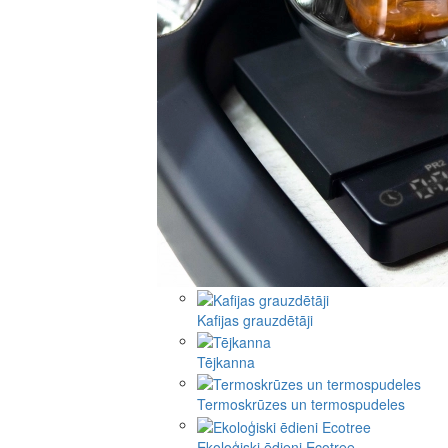
Kafijas grauzdētāji
Tējkanna
Termoskrūzes un termospudeles
Ekoloģiski ēdieni Ecotree