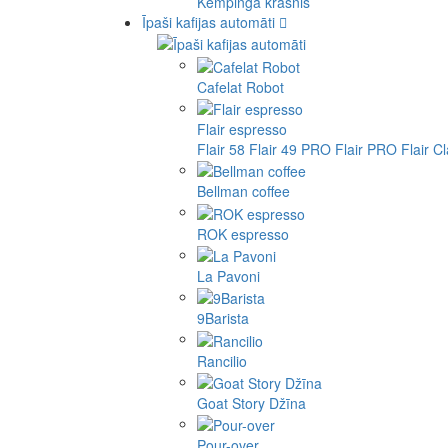
Kempinga krāsnis
Īpaši kafijas automāti
Cafelat Robot
Flair espresso
Flair 58
Flair 49 PRO
Flair PRO
Flair C
Bellman coffee
ROK espresso
La Pavoni
9Barista
Rancilio
Goat Story Džīna
Pour-over