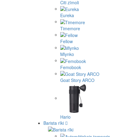
Citi zīmoli
Eureka
Timemore
Fellow
Mlynko
Femobook
Goat Story ARCO
Hario
Barista rīki