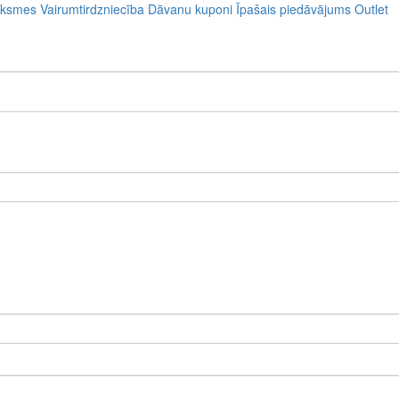
uksmes
Vairumtirdzniecība
Dāvanu kuponi
Īpašais piedāvājums
Outlet