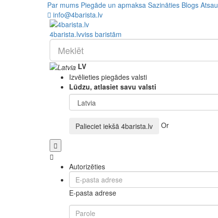
Par mums
Piegāde un apmaksa
Sazināties
Blogs
Atsa
info@4barista.lv
4
barista
.lv
viss baristām
LV
Izvēlieties piegādes valsti
Lūdzu, atlasiet savu valsti
Or
Palieciet iekšā
4barista.lv
Autorizēties
E-pasta adrese