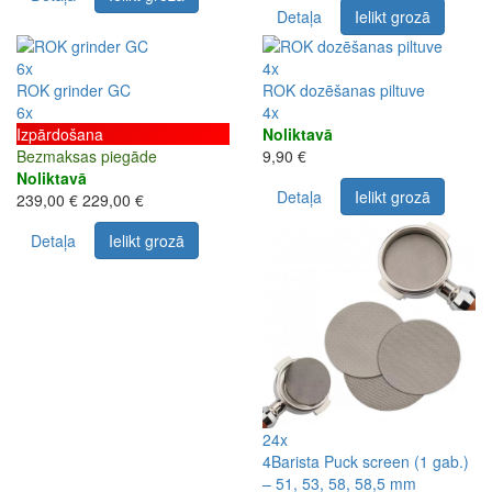
Detaļa
Ielikt grozā
6x
4x
ROK grinder GC
ROK dozēšanas piltuve
6x
4x
Izpārdošana
Noliktavā
Bezmaksas piegāde
9,90 €
Noliktavā
Detaļa
Ielikt grozā
239,00 €
229,00 €
Detaļa
Ielikt grozā
24x
4Barista Puck screen (1 gab.)
– 51, 53, 58, 58,5 mm