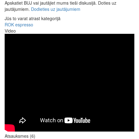
Apskatiet BUJ vai jautājiet mums tieši diskusijā. Doties uz
jautājumiem.
Dodieties uz jautājumiem
Jūs to varat atrast kategorijā
ROK espresso
Video
Atsauksmes (6)