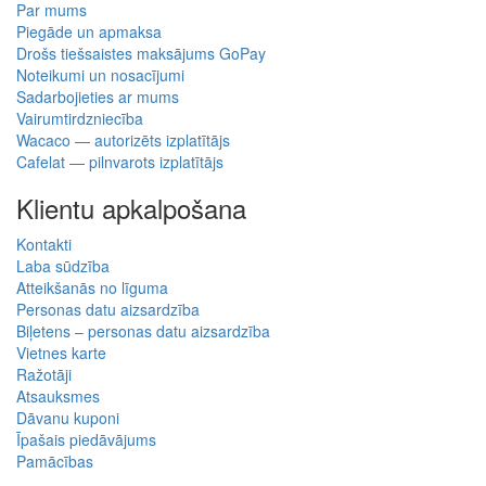
Par mums
Piegāde un apmaksa
Drošs tiešsaistes maksājums GoPay
Noteikumi un nosacījumi
Sadarbojieties ar mums
Vairumtirdzniecība
Wacaco — autorizēts izplatītājs
Cafelat — pilnvarots izplatītājs
Klientu apkalpošana
Kontakti
Laba sūdzība
Atteikšanās no līguma
Personas datu aizsardzība
Biļetens – personas datu aizsardzība
Vietnes karte
Ražotāji
Atsauksmes
Dāvanu kuponi
Īpašais piedāvājums
Pamācības