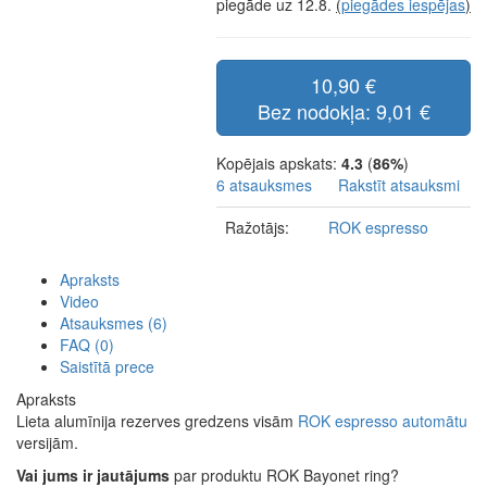
piegāde uz 12.8.
(
piegādes iespējas
)
10,90 €
Bez nodokļa: 9,01 €
Kopējais apskats:
4.3
(
86%
)
6 atsauksmes
Rakstīt atsauksmi
Ražotājs:
ROK espresso
Apraksts
Video
Atsauksmes (6)
FAQ (0)
Saistītā prece
Apraksts
Lieta alumīnija rezerves gredzens visām
ROK espresso automātu
versijām.
Vai jums ir jautājums
par produktu ROK Bayonet ring?