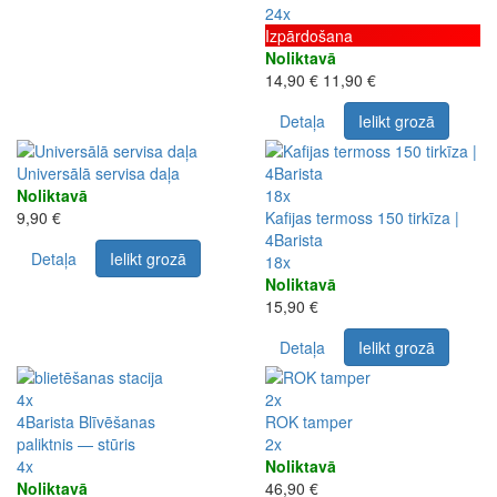
24x
Izpārdošana
Noliktavā
14,90 €
11,90 €
Detaļa
Ielikt grozā
Universālā servisa daļa
Noliktavā
18x
9,90 €
Kafijas termoss 150 tirkīza |
4Barista
Detaļa
Ielikt grozā
18x
Noliktavā
15,90 €
Detaļa
Ielikt grozā
4x
2x
4Barista Blīvēšanas
ROK tamper
paliktnis — stūris
2x
4x
Noliktavā
Noliktavā
46,90 €