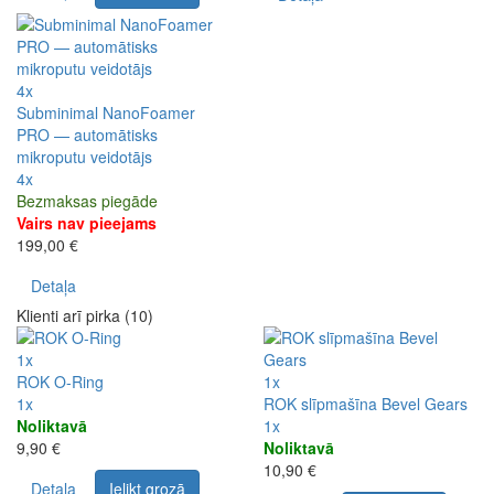
4x
Subminimal NanoFoamer
PRO — automātisks
mikroputu veidotājs
4x
Bezmaksas piegāde
Vairs nav pieejams
199,00 €
Detaļa
Klienti arī pirka (10)
1x
ROK O-Ring
1x
1x
ROK slīpmašīna Bevel Gears
Noliktavā
1x
9,90 €
Noliktavā
10,90 €
Detaļa
Ielikt grozā