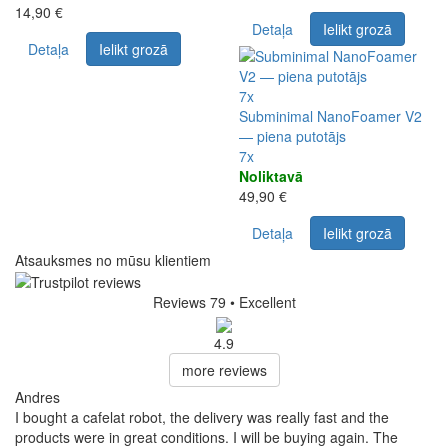
14,90 €
Detaļa
Ielikt grozā
Detaļa
Ielikt grozā
7x
Subminimal NanoFoamer V2
— piena putotājs
7x
Noliktavā
49,90 €
Detaļa
Ielikt grozā
Atsauksmes no mūsu klientiem
Reviews 79
• Excellent
4.9
more reviews
Andres
I bought a cafelat robot, the delivery was really fast and the
products were in great conditions. I will be buying again. The