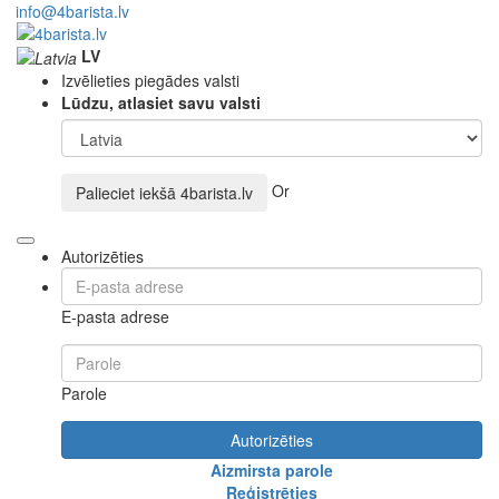
info@4barista.lv
LV
Izvēlieties piegādes valsti
Lūdzu, atlasiet savu valsti
Or
Palieciet iekšā
4barista.lv
Autorizēties
E-pasta adrese
Parole
Autorizēties
Aizmirsta parole
Reģistrēties