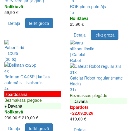
ROK zero jar (2 gab.)
1x
Noliktavā
ROK piena putotājs
59,90 €
1x
Noliktavā
Detaļa
Ielikt grozā
25,90 €
Detaļa
Ielikt grozā
4x
31x
Bellman CX-25P | kafijas
Cafelat Robot regular (matte
automāts + tvaikonis
black)
4x
31x
Izpārdošana
Bezmaksas piegāde
Bezmaksas piegāde
+ Dāvana
+ Dāvana
Izpārdots
Noliktavā
~22.09.2026
239,00 €
219,00 €
419,00 €
Detaļa
Ielikt grozā
Detaļa