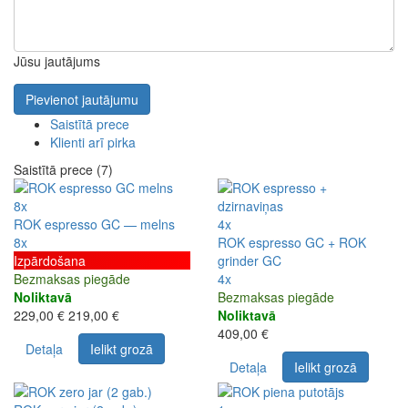
Jūsu jautājums
Pievienot jautājumu
Saistītā prece
Klienti arī pirka
Saistītā prece (7)
8x
ROK espresso GC — melns
4x
8x
ROK espresso GC + ROK
Izpārdošana
grinder GC
Bezmaksas piegāde
4x
Noliktavā
Bezmaksas piegāde
229,00 €
219,00 €
Noliktavā
409,00 €
Detaļa
Ielikt grozā
Detaļa
Ielikt grozā