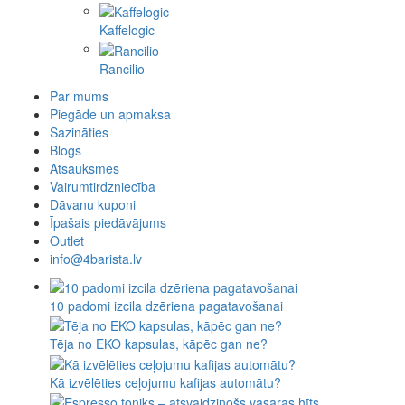
Kaffelogic
Rancilio
Par mums
Piegāde un apmaksa
Sazināties
Blogs
Atsauksmes
Vairumtirdzniecība
Dāvanu kuponi
Īpašais piedāvājums
Outlet
info@4barista.lv
10 padomi izcila dzēriena pagatavošanai
Tēja no EKO kapsulas, kāpēc gan ne?
Kā izvēlēties ceļojumu kafijas automātu?