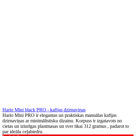
Hario Mini black PRO - kafijas dzirnaviņas
Hario Mini PRO ir elegantas un praktiskas manuālas kafijas
dzirnaviņas ar minimālistisku dizainu. Korpuss ir izgatavots no
cietas un izturīgas plastmasas un sver tikai 312 gramus , padarot to
par ideālu ceļabiedru.