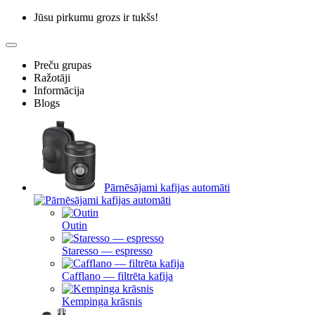
Jūsu pirkumu grozs ir tukšs!
Preču grupas
Ražotāji
Informācija
Blogs
Pārnēsājami kafijas automāti
Outin
Staresso — espresso
Cafflano — filtrēta kafija
Kempinga krāsnis