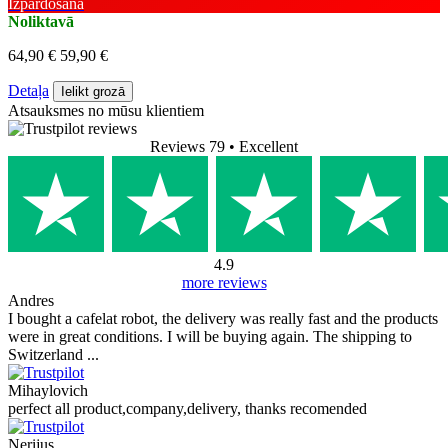
Izpārdošana
Noliktavā
64,90 €
59,90 €
Detaļa
Ielikt grozā
Atsauksmes no mūsu klientiem
Reviews 79
• Excellent
4.9
more reviews
Andres
I bought a cafelat robot, the delivery was really fast and the products
were in great conditions. I will be buying again. The shipping to
Switzerland ...
Mihaylovich
perfect all product,company,delivery, thanks recomended
Nerijus