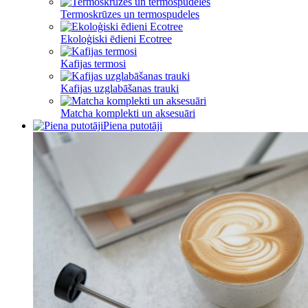
Termoskrūzes un termospudeles
Ekoloģiski ēdieni Ecotree
Kafijas termosi
Kafijas uzglabāšanas trauki
Matcha komplekti un aksesuāri
Piena putotāji