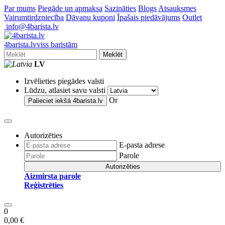
Par mums
Piegāde un apmaksa
Sazināties
Blogs
Atsauksmes
Vairumtirdzniecība
Dāvanu kuponi
Īpašais piedāvājums
Outlet
info@4barista.lv
4
barista
.lv
viss baristām
Meklēt
LV
Izvēlieties piegādes valsti
Lūdzu, atlasiet savu valsti
Or
Palieciet iekšā
4barista.lv
Autorizēties
E-pasta adrese
Parole
Autorizēties
Aizmirsta parole
Reģistrēties
0
0,00 €