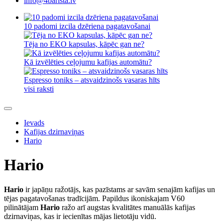
info@4barista.lv
10 padomi izcila dzēriena pagatavošanai
Tēja no EKO kapsulas, kāpēc gan ne?
Kā izvēlēties ceļojumu kafijas automātu?
Espresso toniks – atsvaidzinošs vasaras hīts
visi raksti
Ievads
Kafijas dzirnaviņas
Hario
Hario
Hario
ir japāņu ražotājs, kas pazīstams ar savām senajām kafijas un
tējas pagatavošanas tradīcijām. Papildus ikoniskajam V60
pilinātājam
Hario
ražo arī augstas kvalitātes manuālās kafijas
dzirnaviņas, kas ir iecienītas mājas lietotāju vidū.