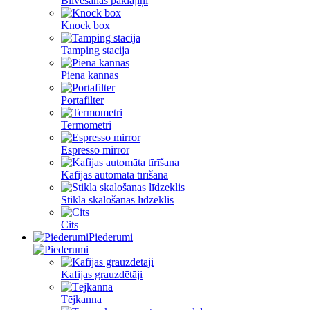
Blīvēšanas paklājiņi
Knock box
Tamping stacija
Piena kannas
Portafilter
Termometri
Espresso mirror
Kafijas automāta tīrīšana
Stikla skalošanas līdzeklis
Cits
Piederumi
Kafijas grauzdētāji
Tējkanna