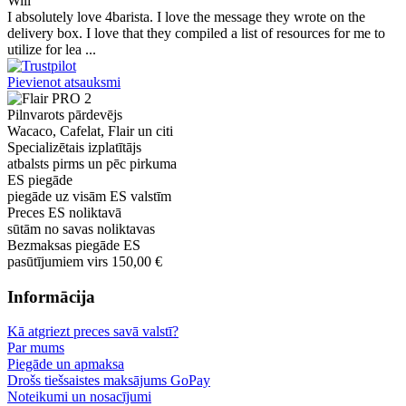
Will
I absolutely love 4barista. I love the message they wrote on the
delivery box. I love that they compiled a list of resources for me to
utilize for lea ...
Pievienot atsauksmi
Pilnvarots pārdevējs
Wacaco, Cafelat, Flair un citi
Specializētais izplatītājs
atbalsts pirms un pēc pirkuma
ES piegāde
piegāde uz visām ES valstīm
Preces ES noliktavā
sūtām no savas noliktavas
Bezmaksas piegāde ES
pasūtījumiem virs 150,00 €
Informācija
Kā atgriezt preces savā valstī?
Par mums
Piegāde un apmaksa
Drošs tiešsaistes maksājums GoPay
Noteikumi un nosacījumi