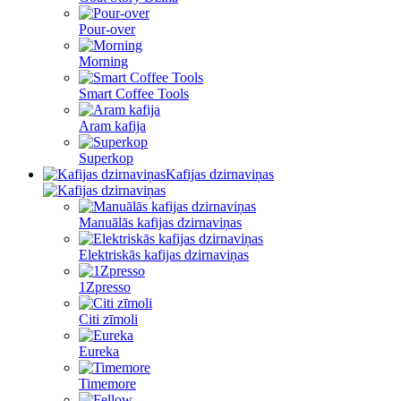
Pour-over
Morning
Smart Coffee Tools
Aram kafija
Superkop
Kafijas dzirnaviņas
Manuālās kafijas dzirnaviņas
Elektriskās kafijas dzirnaviņas
1Zpresso
Citi zīmoli
Eureka
Timemore