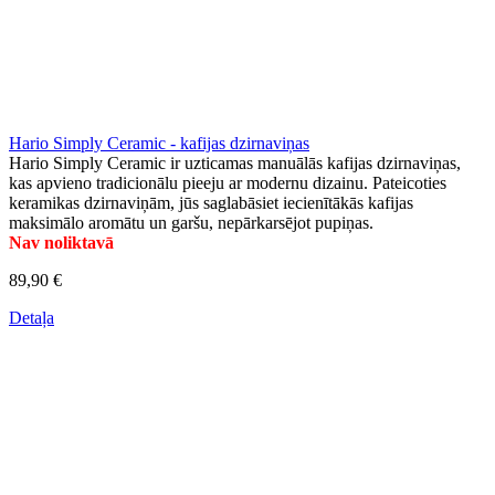
Hario Simply Ceramic - kafijas dzirnaviņas
Hario Simply Ceramic ir uzticamas manuālās kafijas dzirnaviņas,
kas apvieno tradicionālu pieeju ar modernu dizainu. Pateicoties
keramikas dzirnaviņām, jūs saglabāsiet iecienītākās kafijas
maksimālo aromātu un garšu, nepārkarsējot pupiņas.
Nav noliktavā
89,90 €
Detaļa