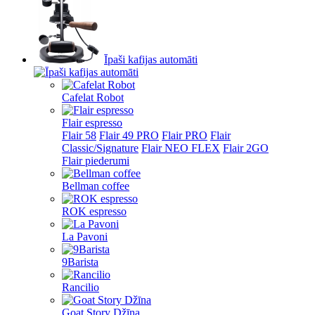
Īpaši kafijas automāti
Cafelat Robot
Flair espresso
Flair 58
Flair 49 PRO
Flair PRO
Flair
Classic/Signature
Flair NEO FLEX
Flair 2GO
Flair piederumi
Bellman coffee
ROK espresso
La Pavoni
9Barista
Rancilio
Goat Story Džīna