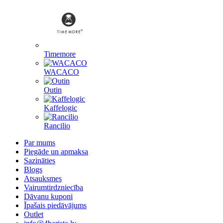
Timemore
WACACO
Outin
Kaffelogic
Rancilio
Par mums
Piegāde un apmaksa
Sazināties
Blogs
Atsauksmes
Vairumtirdzniecība
Dāvanu kuponi
Īpašais piedāvājums
Outlet