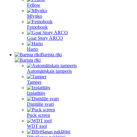
Fellow
Mlynko
Femobook
Goat Story ARCO
Hario
Barista rīki
Automātiskais tamperis
Tamper
Izplatītājs
Digitālie svari
Puck screen
WDT tool