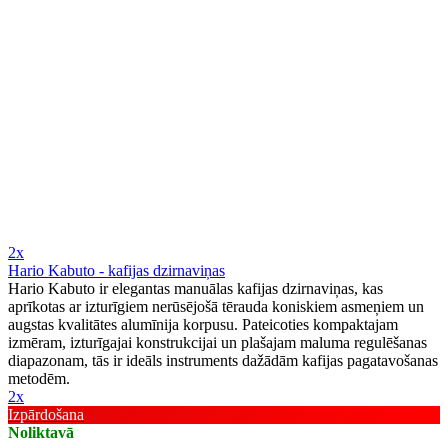
2x
Hario Kabuto - kafijas dzirnaviņas
Hario Kabuto ir elegantas manuālas kafijas dzirnaviņas, kas
aprīkotas ar izturīgiem nerūsējošā tērauda koniskiem asmeņiem un
augstas kvalitātes alumīnija korpusu. Pateicoties kompaktajam
izmēram, izturīgajai konstrukcijai un plašajam maluma regulēšanas
diapazonam, tās ir ideāls instruments dažādām kafijas pagatavošanas
metodēm.
2x
Izpārdošana
Noliktavā