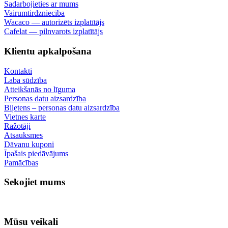
Sadarbojieties ar mums
Vairumtirdzniecība
Wacaco — autorizēts izplatītājs
Cafelat — pilnvarots izplatītājs
Klientu apkalpošana
Kontakti
Laba sūdzība
Atteikšanās no līguma
Personas datu aizsardzība
Biļetens – personas datu aizsardzība
Vietnes karte
Ražotāji
Atsauksmes
Dāvanu kuponi
Īpašais piedāvājums
Pamācības
Sekojiet mums
Mūsu veikali