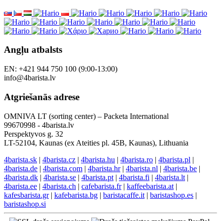
Angļu atbalsts
EN: +421 944 750 100 (9:00-13:00)
info@4barista.lv
Atgriešanās adrese
OMNIVA LT (sorting center) – Packeta International
99670998 - 4barista.lv
Perspektyvos g. 32
LT-52104, Kaunas (ex Ateities pl. 45B, Kaunas), Lithuania
4barista.sk
|
4barista.cz
|
4barista.hu
|
4barista.ro
|
4barista.pl
|
4barista.de
|
4barista.com
|
4barista.hr
|
4barista.nl
|
4barista.be
|
4barista.dk
|
4barista.se
|
4barista.pt
|
4barista.fi
|
4barista.lt
|
4barista.ee
|
4barista.ch
|
cafebarista.fr
|
kaffeebarista.at
|
kafesbarista.gr
|
kafebarista.bg
|
baristacaffe.it
|
baristashop.es
|
baristashop.si