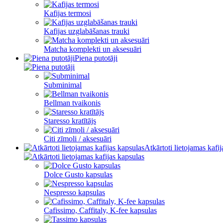
Kafijas termosi
Kafijas uzglabāšanas trauki
Matcha komplekti un aksesuāri
Piena putotāji
Subminimal
Bellman tvaikonis
Staresso kratītājs
Citi zīmoli / aksesuāri
Atkārtoti lietojamas kafi
Dolce Gusto kapsulas
Nespresso kapsulas
Cafissimo, Caffitaly, K-fee kapsulas