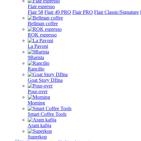
Flair espresso
Flair 58
Flair 49 PRO
Flair PRO
Flair Classic/Signature
Bellman coffee
ROK espresso
La Pavoni
9Barista
Rancilio
Goat Story Džīna
Pour-over
Morning
Smart Coffee Tools
Aram kafija
Superkop