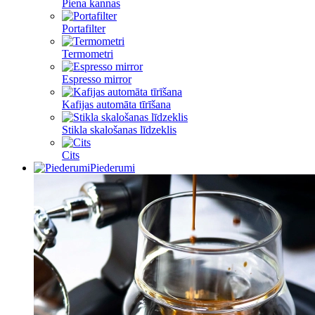
Piena kannas
Portafilter
Termometri
Espresso mirror
Kafijas automāta tīrīšana
Stikla skalošanas līdzeklis
Cits
Piederumi