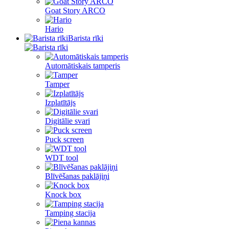
Goat Story ARCO
Hario
Barista rīki
Automātiskais tamperis
Tamper
Izplatītājs
Digitālie svari
Puck screen
WDT tool
Blīvēšanas paklājiņi
Knock box
Tamping stacija