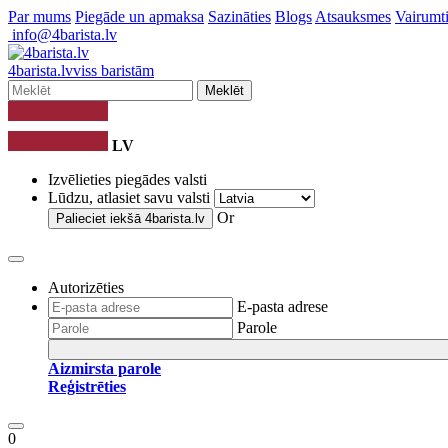
Par mums
Piegāde un apmaksa
Sazināties
Blogs
Atsauksmes
Vairumti
info@4barista.lv
4
barista
.lv
viss baristām
Meklēt
LV
Izvēlieties piegādes valsti
Lūdzu, atlasiet savu valsti
Or
Palieciet iekšā
4barista.lv
Autorizēties
E-pasta adrese
Parole
Aizmirsta parole
Reģistrēties
0