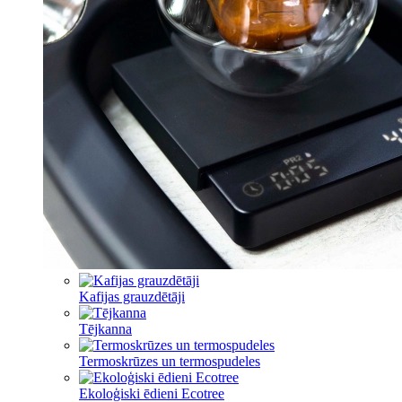
Kafijas grauzdētāji
Tējkanna
Termoskrūzes un termospudeles
Ekoloģiski ēdieni Ecotree