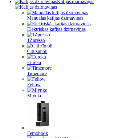
Kafijas dzirnaviņas
Manuālās kafijas dzirnaviņas
Elektriskās kafijas dzirnaviņas
1Zpresso
Citi zīmoli
Eureka
Timemore
Fellow
Mlynko
Femobook