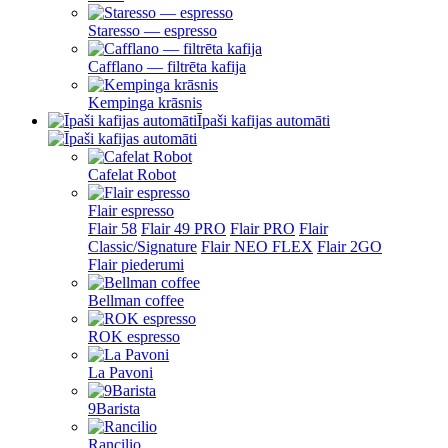
Staresso — espresso
Cafflano — filtrēta kafija
Kempinga krāsnis
Īpaši kafijas automāti
Cafelat Robot
Flair espresso
Flair 58
Flair 49 PRO
Flair PRO
Flair
Classic/Signature
Flair NEO FLEX
Flair 2GO
Flair piederumi
Bellman coffee
ROK espresso
La Pavoni
9Barista
Rancilio