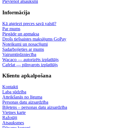
Pievienot atsauksmi
Informācija
Kā atgriezt preces savā valstī?
Par mums
Piegāde un apmaksa
Drošs tiešsaistes maksājums GoPay
Noteikumi un nosacījumi
Sadarbojieties ar mums
Vairumtirdzniecība
Wacaco — autorizēts izplatītājs
Cafelat — pilnvarots izplatītājs
Klientu apkalpošana
Kontakti
Laba sūdzība
Atteikšanās no līguma
Personas datu aizsardzība
Biļetens – personas datu aizsardzība
Vietnes karte
Ražotāji
Atsauksmes
Dāvanu kuponi