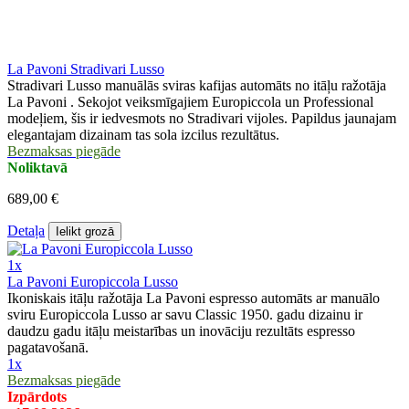
La Pavoni Stradivari Lusso
Stradivari Lusso manuālās sviras kafijas automāts no itāļu ražotāja
La Pavoni . Sekojot veiksmīgajiem Europiccola un Professional
modeļiem, šis ir iedvesmots no Stradivari vijoles. Papildus jaunajam
elegantajam dizainam tas sola izcilus rezultātus.
Bezmaksas piegāde
Noliktavā
689,00 €
Detaļa
Ielikt grozā
1x
La Pavoni Europiccola Lusso
Ikoniskais itāļu ražotāja La Pavoni espresso automāts ar manuālo
sviru Europiccola Lusso ar savu Classic 1950. gadu dizainu ir
daudzu gadu itāļu meistarības un inovāciju rezultāts espresso
pagatavošanā.
1x
Bezmaksas piegāde
Izpārdots