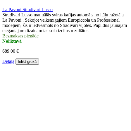
La Pavoni Stradivari Lusso
Stradivari Lusso manuālās sviras kafijas automāts no itāļu ražotāja
La Pavoni . Sekojot veiksmīgajiem Europiccola un Professional
modeļiem, šis ir iedvesmots no Stradivari vijoles. Papildus jaunajam
elegantajam dizainam tas sola izcilus rezultātus.
Bezmaksas piegāde
Noliktavā
689,00 €
Detaļa
Ielikt grozā