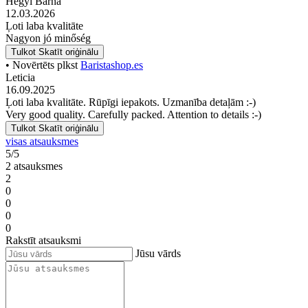
Hegyi Barna
12.03.2026
Ļoti laba kvalitāte
Nagyon jó minőség
Tulkot
Skatīt oriģinālu
• Novērtēts plkst
Baristashop.es
Leticia
16.09.2025
Ļoti laba kvalitāte. Rūpīgi iepakots. Uzmanība detaļām :-)
Very good quality. Carefully packed. Attention to details :-)
Tulkot
Skatīt oriģinālu
visas atsauksmes
5/5
2 atsauksmes
2
0
0
0
0
Rakstīt atsauksmi
Jūsu vārds