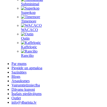
Subminimal
Superkop
Timemore
WACACO
Outin
Kaffelogic
Rancilio
Par mums
Piegāde un apmaksa
Sazināties
Blogs
Atsauksmes
Vairumtirdzniecība
Dāvanu kuponi
Īpašais piedāvājums
Outlet
info@4barista.lv