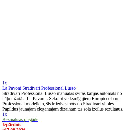
1x
La Pavoni Stradivari Professional Lusso
Stradivari Professional Lusso manuālās sviras kafijas automāts no
itāļu ražotāja La Pavoni . Sekojot veiksmīgajiem Europiccola un
Professional modeļiem, šis ir iedvesmots no Stradivari vijoles.
Papildus jaunajam elegantajam dizainam tas sola izcilus rezultātus.
1x
Bezmaksas piegāde
Izpārdots
~17.08.2026