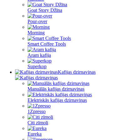
Goat Story Džīna
Pour-over
Morning
Smart Coffee Tools
Aram kafija
Superkop
Kafijas dzirnaviņas
Manuālās kafijas dzirnaviņas
Elektriskās kafijas dzirnaviņas
1Zpresso
Citi zīmoli
Eureka