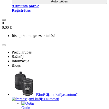
Autorizēties
Aizmirsta parole
Reģistrēties
0
0,00 €
Jūsu pirkumu grozs ir tukšs!
Preču grupas
Ražotāji
Informācija
Blogs
Pārnēsājami kafijas automāti
Outin