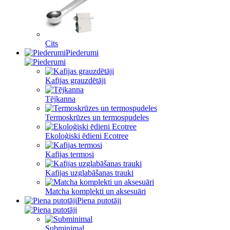
Cits
Piederumi
Kafijas grauzdētāji
Tējkanna
Termoskrūzes un termospudeles
Ekoloģiski ēdieni Ecotree
Kafijas termosi
Kafijas uzglabāšanas trauki
Matcha komplekti un aksesuāri
Piena putotāji
Subminimal