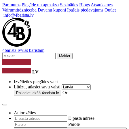
Par mums
Piegāde un apmaksa
Sazināties
Blogs
Atsauksmes
Vairumtirdzniecība
Dāvanu kuponi
Īpašais piedāvājums
Outlet
info@4barista.lv
4
barista
.lv
viss baristām
Meklēt
LV
Izvēlieties piegādes valsti
Lūdzu, atlasiet savu valsti
Or
Palieciet iekšā
4barista.lv
Autorizēties
E-pasta adrese
Parole