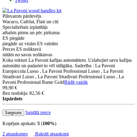
Twitter
Pilnvarots pārdevējs
Wacaco, Cafelat, Flair un citi
Specializētais izplatītājs
atbalsts pirms un pēc pirkuma
ES piegāde
piegāde uz visām ES valstīm
Preces ES noliktavā
sūtām no savas noliktavas
Koka rokturi La Pavoni kafijas automātiem. Uzlabojiet savu kafijas
automātu un padariet to vēl stilīgāku. Saderība : La Pavoni
Europiccola Lusso , La Pavoni Professional Lusso , La Pavoni
Stradivari Lusso , La Pavoni Stradivari Professional Lusso , La
Pavoni Professional Rame Gold
Rādīt vairāk
99,90 €
Bez nodokļa: 82,56 €
Izpārdots
Saistītā prece
Sargsuns
Kopējais apskats:
5
(
100%
)
2 atsauksmes
Rakstīt atsauksmi