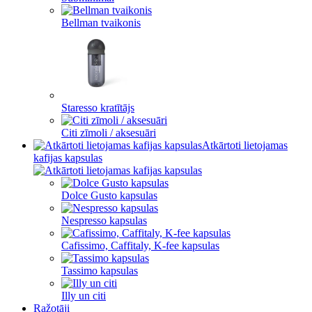
Bellman tvaikonis
Staresso kratītājs
Citi zīmoli / aksesuāri
Atkārtoti lietojamas
kafijas kapsulas
Dolce Gusto kapsulas
Nespresso kapsulas
Cafissimo, Caffitaly, K-fee kapsulas
Tassimo kapsulas
Illy un citi
Ražotāji