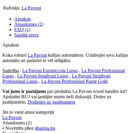
Ražotājs:
La Pavoni
Apraksts
Atsauksmes (2)
FAQ (1)
Saistītā prece
Apraksts
Koka rokturi
La Pavoni
kafijas automātiem. Uzlabojiet savu kafijas
automātu un padariet to vēl stilīgāku.
Saderība
:
La Pavoni Europiccola Lusso
,
La Pavoni Professional
Lusso
,
La Pavoni Stradivari Lusso
,
La Pavoni Stradivari
Professional Lusso
,
La Pavoni Professional Rame Gold
Vai jums ir jautājums
par produktu La Pavoni wood handles kit?
Apskatiet BUJ vai jautājiet mums tieši diskusijā. Doties uz
jautājumiem.
Dodieties uz jautājumiem
Jūs to varat atrast kategorijā
La Pavoni
Atsauksmes (2)
• Novērtēts plkst
4barista.hu