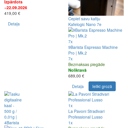
Izpārdots
~22.09.2026
419,00 €
Cepiet savu kafiju
Detaļa
Kafelogic Nano 7e
7x
9Barista Espresso Machine
Pro | Mk.2
7x
Bezmaksas piegāde
Noliktavā
689,00 €
Detaļa
Ielikt grozā
1x
La Pavoni Stradivari
Professional Lusso
1x