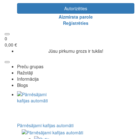
Autorizēties
Aizmirsta parole
Reģistrēties
0
0,00 €
Jūsu pirkumu grozs ir tukšs!
Preču grupas
Ražotāji
Informācija
Blogs
Pārnēsājami kafijas automāti