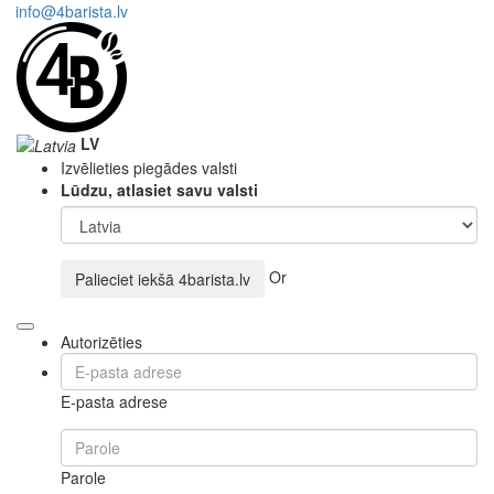
info@4barista.lv
LV
Izvēlieties piegādes valsti
Lūdzu, atlasiet savu valsti
Or
Palieciet iekšā
4barista.lv
Autorizēties
E-pasta adrese
Parole