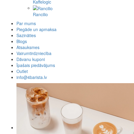
Kaffelogic
Rancilio
Par mums
Piegāde un apmaksa
Sazināties
Blogs
Atsauksmes
Vairumtirdzniecība
Dāvanu kuponi
Īpašais piedāvājums
Outlet
info@4barista.lv