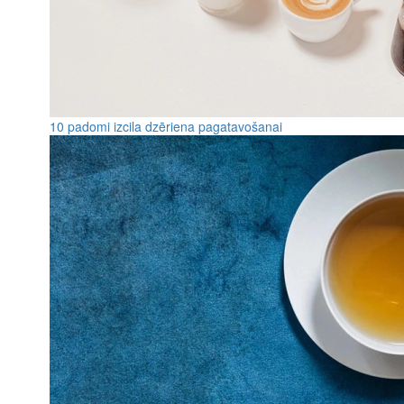
10 padomi izcila dzēriena pagatavošanai