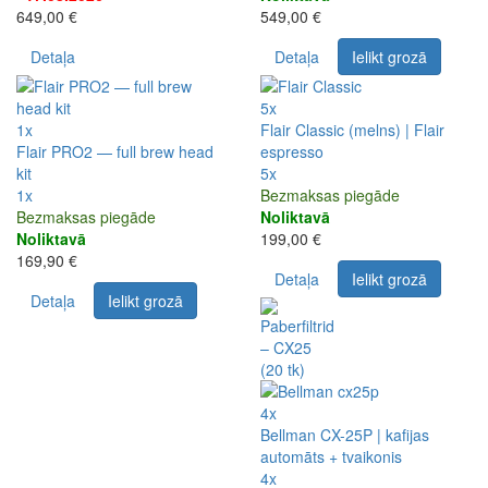
649,00 €
549,00 €
Detaļa
Detaļa
Ielikt grozā
5x
1x
Flair Classic (melns) | Flair
Flair PRO2 — full brew head
espresso
kit
5x
1x
Bezmaksas piegāde
Bezmaksas piegāde
Noliktavā
Noliktavā
199,00 €
169,90 €
Detaļa
Ielikt grozā
Detaļa
Ielikt grozā
4x
Bellman CX-25P | kafijas
automāts + tvaikonis
4x