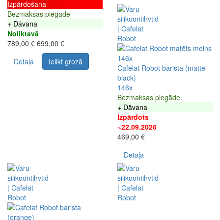
Izpārdošana
Bezmaksas piegāde
+ Dāvana
Noliktavā
789,00 €
699,00 €
146x
Detaļa
Ielikt grozā
Cafelat Robot barista (matte
black)
146x
Bezmaksas piegāde
+ Dāvana
Izpārdots
~22.09.2026
469,00 €
Detaļa