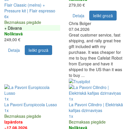
Flair Classic (melns) +
279,00 €
Pressure kit | Flair espresso
Detaļa
Ielikt grozā
6x
Bezmaksas piegāde
Chris Bolger
+ Dāvana
07.04.2026
Noliktavā
Great customer service, fast
249,00 €
shipping, and rally great free
gift included with my
Detaļa
Ielikt grozā
purchase. It was cheaper for
me to buy thee Cafelat Robot
from Europe and have it
shipped to the US than it was
to buy ...
1x
1x
La Pavoni Europiccola Lusso
La Pavoni Cilindro | Elektriskā
1x
kafijas dzirnaviņas
Bezmaksas piegāde
1x
Izpārdots
Bezmaksas piegāde
~17.08.2026
Noliktavā