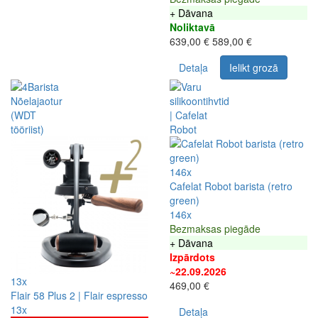
+ Dāvana
Noliktavā
639,00 €
589,00 €
Detaļa
Ielikt grozā
146x
Cafelat Robot barista (retro
green)
146x
Bezmaksas piegāde
+ Dāvana
Izpārdots
~22.09.2026
13x
469,00 €
Flair 58 Plus 2 | Flair espresso
13x
Detaļa