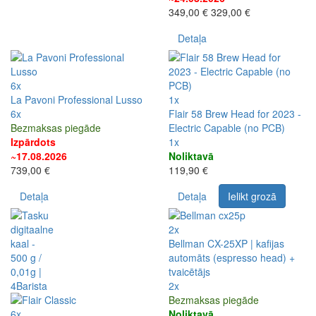
349,00 €
329,00 €
Detaļa
6x
La Pavoni Professional Lusso
1x
6x
Flair 58 Brew Head for 2023 -
Bezmaksas piegāde
Electric Capable (no PCB)
Izpārdots
1x
~17.08.2026
Noliktavā
739,00 €
119,90 €
Detaļa
Detaļa
Ielikt grozā
2x
Bellman CX-25XP | kafijas
automāts (espresso head) +
tvaicētājs
2x
Bezmaksas piegāde
6x
Noliktavā