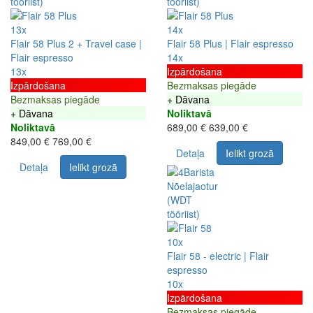
13x
14x
Flair 58 Plus 2 + Travel case |
Flair 58 Plus | Flair espresso
Flair espresso
14x
13x
Izpārdošana
Izpārdošana
Bezmaksas piegāde
Bezmaksas piegāde
+ Dāvana
+ Dāvana
Noliktavā
Noliktavā
689,00 €
639,00 €
849,00 €
769,00 €
Detaļa
Ielikt grozā
Detaļa
Ielikt grozā
10x
Flair 58 - electric | Flair
espresso
10x
Izpārdošana
Bezmaksas piegāde