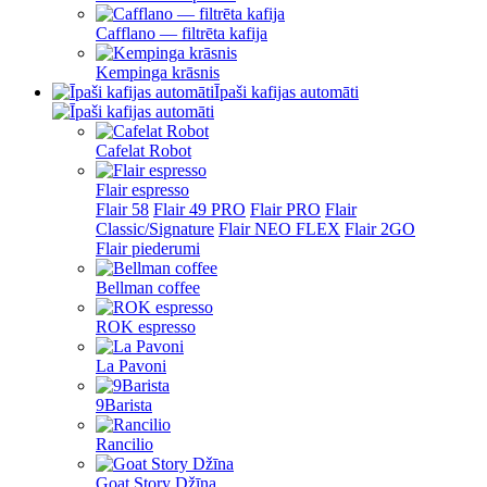
Cafflano — filtrēta kafija
Kempinga krāsnis
Īpaši kafijas automāti
Cafelat Robot
Flair espresso
Flair 58
Flair 49 PRO
Flair PRO
Flair
Classic/Signature
Flair NEO FLEX
Flair 2GO
Flair piederumi
Bellman coffee
ROK espresso
La Pavoni
9Barista
Rancilio
Goat Story Džīna