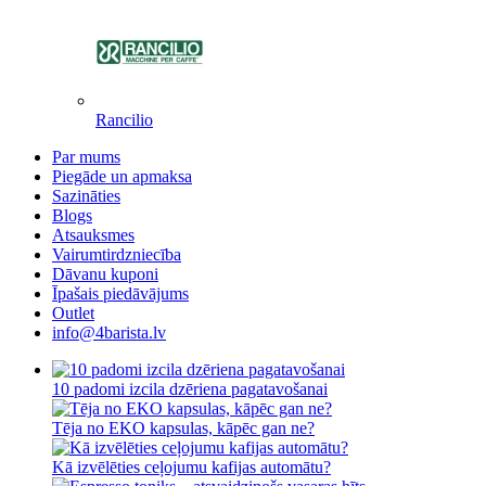
Rancilio
Par mums
Piegāde un apmaksa
Sazināties
Blogs
Atsauksmes
Vairumtirdzniecība
Dāvanu kuponi
Īpašais piedāvājums
Outlet
info@4barista.lv
10 padomi izcila dzēriena pagatavošanai
Tēja no EKO kapsulas, kāpēc gan ne?
Kā izvēlēties ceļojumu kafijas automātu?