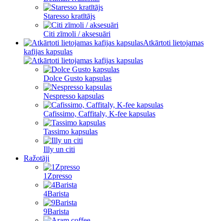
Staresso kratītājs
Citi zīmoli / aksesuāri
Atkārtoti lietojamas
kafijas kapsulas
Dolce Gusto kapsulas
Nespresso kapsulas
Cafissimo, Caffitaly, K-fee kapsulas
Tassimo kapsulas
Illy un citi
Ražotāji
1Zpresso
4Barista
9Barista