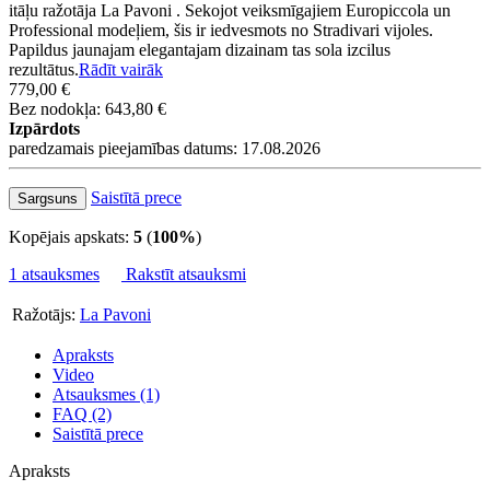
itāļu ražotāja La Pavoni . Sekojot veiksmīgajiem Europiccola un
Professional modeļiem, šis ir iedvesmots no Stradivari vijoles.
Papildus jaunajam elegantajam dizainam tas sola izcilus
rezultātus.
Rādīt vairāk
779,00 €
Bez nodokļa: 643,80 €
Izpārdots
paredzamais pieejamības datums: 17.08.2026
Saistītā prece
Sargsuns
Kopējais apskats:
5
(
100%
)
1 atsauksmes
Rakstīt atsauksmi
Ražotājs:
La Pavoni
Apraksts
Video
Atsauksmes (1)
FAQ (2)
Saistītā prece
Apraksts