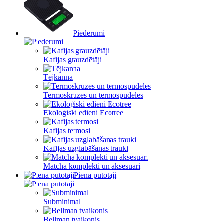
Piederumi
Kafijas grauzdētāji
Tējkanna
Termoskrūzes un termospudeles
Ekoloģiski ēdieni Ecotree
Kafijas termosi
Kafijas uzglabāšanas trauki
Matcha komplekti un aksesuāri
Piena putotāji
Subminimal
Bellman tvaikonis