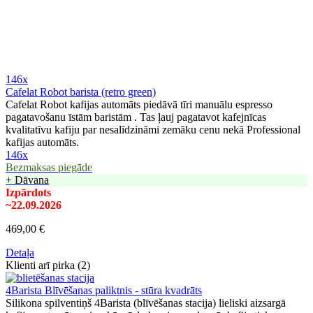
146x
Cafelat Robot barista (retro green)
Cafelat Robot kafijas automāts piedāvā tīri manuālu espresso
pagatavošanu īstām baristām . Tas ļauj pagatavot kafejnīcas
kvalitatīvu kafiju par nesalīdzināmi zemāku cenu nekā Professional
kafijas automāts.
146x
Bezmaksas piegāde
+ Dāvana
Izpārdots
~22.09.2026
469,00 €
Detaļa
Klienti arī pirka (2)
4Barista Blīvēšanas paliktnis - stūra kvadrāts
Silikona spilventiņš 4Barista (blīvēšanas stacija) lieliski aizsargā