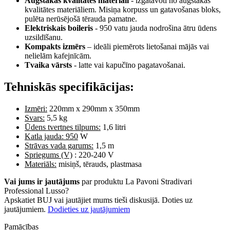
Augstākās kvalitātes materiāli
- izgatavoti no augstākās
kvalitātes materiāliem. Misiņa korpuss un gatavošanas bloks,
pulēta nerūsējošā tērauda pamatne.
Elektriskais boileris
- 950 vatu jauda nodrošina ātru ūdens
uzsildīšanu.
Kompakts izmērs
– ideāli piemērots lietošanai mājās vai
nelielām kafejnīcām.
Tvaika vārsts
- latte vai kapučīno pagatavošanai.
Tehniskās specifikācijas:
Izmēri:
220mm x 290mm x 350mm
Svars:
5,5 kg
Ūdens tvertnes tilpums:
1,6 litri
Katla jauda: 950
W
Strāvas vada garums:
1,5 m
Spriegums (V)
: 220-240 V
Materiāls:
misiņš, tērauds, plastmasa
Vai jums ir jautājums
par produktu La Pavoni Stradivari
Professional Lusso?
Apskatiet BUJ vai jautājiet mums tieši diskusijā. Doties uz
jautājumiem.
Dodieties uz jautājumiem
Pamācības