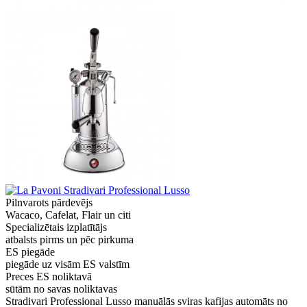
Pilnvarots pārdevējs
Wacaco, Cafelat, Flair un citi
Specializētais izplatītājs
atbalsts pirms un pēc pirkuma
ES piegāde
piegāde uz visām ES valstīm
Preces ES noliktavā
sūtām no savas noliktavas
Stradivari Professional Lusso manuālās sviras kafijas automāts no