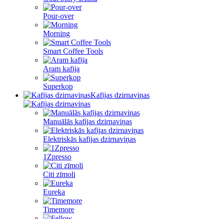
Pour-over
Morning
Smart Coffee Tools
Aram kafija
Superkop
Kafijas dzirnaviņas
Manuālās kafijas dzirnaviņas
Elektriskās kafijas dzirnaviņas
1Zpresso
Citi zīmoli
Eureka
Timemore