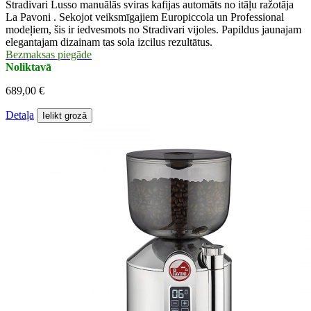
Stradivari Lusso manuālās sviras kafijas automāts no itāļu ražotāja
La Pavoni . Sekojot veiksmīgajiem Europiccola un Professional
modeļiem, šis ir iedvesmots no Stradivari vijoles. Papildus jaunajam
elegantajam dizainam tas sola izcilus rezultātus.
Bezmaksas piegāde
Noliktavā
689,00 €
Detaļa
Ielikt grozā