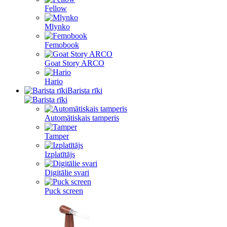
Fellow
Mlynko
Femobook
Goat Story ARCO
Hario
Barista rīki
Automātiskais tamperis
Tamper
Izplatītājs
Digitālie svari
Puck screen