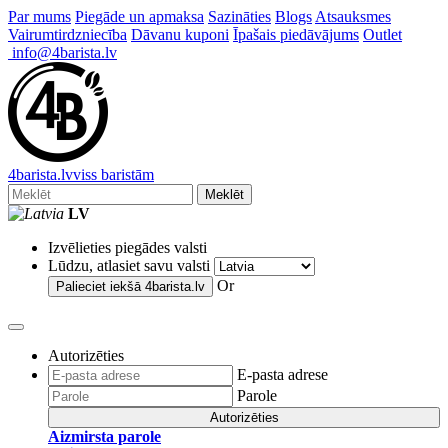
Par mums
Piegāde un apmaksa
Sazināties
Blogs
Atsauksmes
Vairumtirdzniecība
Dāvanu kuponi
Īpašais piedāvājums
Outlet
info@4barista.lv
4
barista
.lv
viss baristām
Meklēt
LV
Izvēlieties piegādes valsti
Lūdzu, atlasiet savu valsti
Or
Palieciet iekšā
4barista.lv
Autorizēties
E-pasta adrese
Parole
Autorizēties
Aizmirsta parole