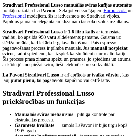
Stradivari Professional Lusso manuālās sviras kafijas automāts
no itāļu ražotāja
La Pavoni
. Sekojot veiksmīgajiem
Europiccola
un
Professional
modeļiem, šis ir iedvesmots no Stradivari vijoles.
Papildus jaunajam elegantajam dizainam tas sola izcilus rezultātus.
Stradivari Professional Lusso
ir
1,6 litru katls
ar termostata
vadību, ko apsilda 950
vatu
sildelements pamatnē. Gaisma uz
slēdža norāda, kad iekārta ir gatava lietošanai. Pats espresso
pagatavošanas process ir pilnībā manuāls. Jūs
manuāli nospiežat
sviru
, radot spiedienu, kas izspiež karstu ūdeni caur malto kafiju.
Šis process prasa zināmu spēku un prasmes, jo spiediens un ātrums,
ar kādu jūs nospiežat sviru, tieši ietekmē espresso kvalitāti.
La Pavoni Stradivari Lusso
ir arī aprīkots ar
tvaika vārstu
, kas
ļauj
putot pienu,
lai pagatavotu kapučīno vai caffè latte.
Stradivari Professional Lusso
priekšrocības un funkcijas
Manuālais sviras mehānisms
- pilnīga kontrole pār
ekstrakcijas procesu.
Garantēta kvalitāte
— zīmols LaPavoni ir bijis tirgū kopš
1905. gada.