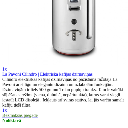
1x
La Pavoni Cilindro | Elektriskā kafijas dzirnaviņas
Cilindro elektriskās kafijas dzirnaviņas no pazīstamā ražotāja La
Pavoni ar stilīgu un elegantu dizainu un uzlabotām funkcijām.
Dzirnaviņām ir liels 500 gramu Tritan pupiņu trauks. Tam ir vairāki
slīpēšanas režīmi (viena, dubultā, nepārtraukta), kurus varat viegli
iestatīt LCD displejā . Iekļauts arī sviras statīvs, lai jūs varētu samalt
kafiju tieši filtrā.
1x
Bezmaksas piegāde
Noliktavā