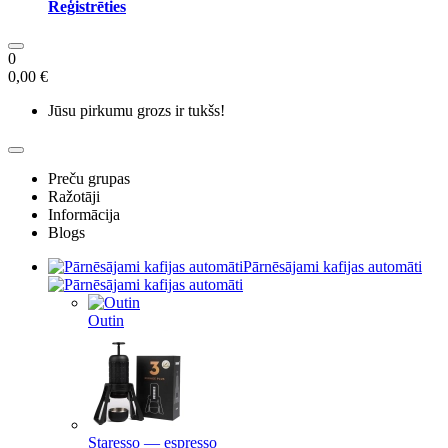
Reģistrēties
0
0,00 €
Jūsu pirkumu grozs ir tukšs!
Preču grupas
Ražotāji
Informācija
Blogs
Pārnēsājami kafijas automāti
Outin
Staresso — espresso