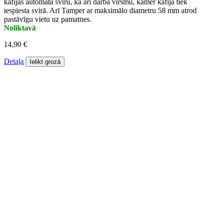
kafijas automāta sviru, kā arī darba virsmu, kamēr kafija tiek
iespiesta svirā. Arī Tamper ar maksimālo diametru 58 mm atrod
pastāvīgu vietu uz pamatnes.
Noliktavā
14,90 €
Detaļa
Ielikt grozā