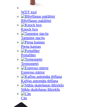
WDT tool
Blīvēšanas paklājiņi
Knock box
Tamping stacija
Piena kannas
Portafilter
Termometri
Espresso mirror
Kafijas automāta tīrīšana
Stikla skalošanas līdzeklis
Cits