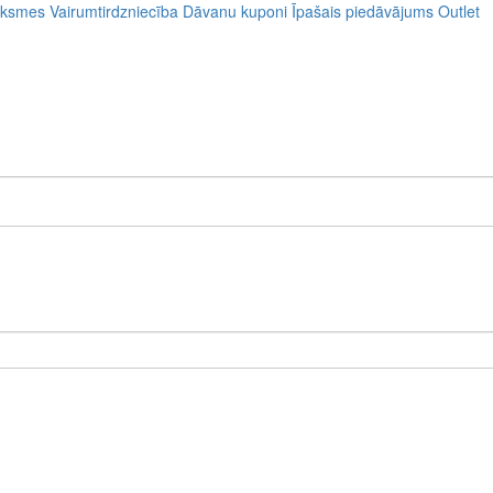
uksmes
Vairumtirdzniecība
Dāvanu kuponi
Īpašais piedāvājums
Outlet