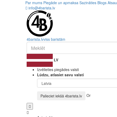
Par mums
Piegāde un apmaksa
Sazināties
Blogs
Atsa
info@4barista.lv
4
barista
.lv
viss baristām
LV
Izvēlieties piegādes valsti
Lūdzu, atlasiet savu valsti
Or
Palieciet iekšā
4barista.lv