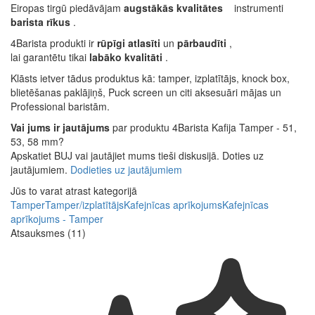
Eiropas tirgū piedāvājam
augstākās kvalitātes
barista rīkus
.
4Barista produkti ir
rūpīgi atlasīti
un
pārbaudīti
,
lai garantētu tikai
labāko kvalitāti
.
Klāsts ietver tādus produktus kā: tamper, izplatītājs, knock box,
blietēšanas paklājiņš, Puck screen un citi aksesuāri mājas un
Professional baristām.
Vai jums ir jautājums
par produktu 4Barista Kafija Tamper - 51,
53, 58 mm?
Apskatiet BUJ vai jautājiet mums tieši diskusijā. Doties uz
jautājumiem.
Dodieties uz jautājumiem
Jūs to varat atrast kategorijā
Tamper
Tamper/izplatītājs
Kafejnīcas aprīkojums
Kafejnīcas
aprīkojums - Tamper
Atsauksmes (11)