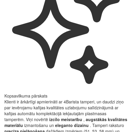
Kopsavilkuma pārskats
Klienti ir ārkārtīgi apmierināti ar 4Barista tamperi, un daudzi ziņo
par ievērojamu kafijas kvalitātes uzlabojumu salīdzinājumā ar
kafijas automātu komplektācijā iekļautajām plastmasas
tamperēm. Viņi novērtē
izcilo meistarību
,
augstākās kvalitātes
materiālu
izmantošanu un
eleganto dizainu
. Tamperi raksturo
precīza pielāgošana
dažādiem izmēriem (51, 53, 58 mm) un