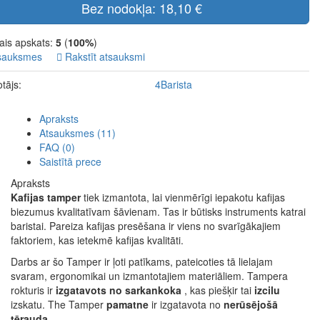
Bez nodokļa: 18,10 €
ais apskats:
5
(
100%
)
sauksmes
Rakstīt atsauksmi
tājs:
4Barista
Apraksts
Atsauksmes (11)
FAQ (0)
Saistītā prece
Apraksts
Kafijas tamper
tiek izmantota, lai vienmērīgi iepakotu kafijas
biezumus kvalitatīvam šāvienam. Tas ir būtisks instruments katrai
baristai. Pareiza kafijas presēšana ir viens no svarīgākajiem
faktoriem, kas ietekmē kafijas kvalitāti.
Darbs ar šo Tamper ir ļoti patīkams, pateicoties tā lielajam
svaram, ergonomikai un izmantotajiem materiāliem. Tampera
rokturis ir
izgatavots no sarkankoka
, kas piešķir tai
izcilu
izskatu. The
Tamper
pamatne
ir izgatavota no
nerūsējošā
tērauda
.