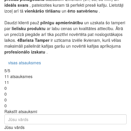
ideāls svars
, pateicoties kuram tā perfekti presē kafiju. Lietotāji
izceļ arī tā
vienkāršo tīrīšanu
un
ērto satvērienu
.
Daudzi klienti pauž
pilnīgu apmierinātību
un uzskata šo tamperi
par
lielisku produktu
ar labu cenas un kvalitātes attiecību. Ātrā
un precīzā piegāde arī tika pozitīvi novērtēta pat noslogotākajos
laikos.
4Barista Tamper
ir uzticama izvēle ikvienam, kurš vēlas
maksimāli palielināt kafijas garšu un novērtē kafijas aprīkojuma
profesionālo izskatu
.
visas atsauksmes
5/5
11 atsauksmes
11
0
0
0
0
Rakstīt atsauksmi
Jūsu vārds