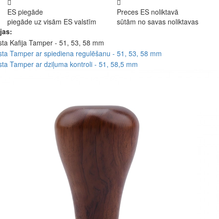
ES piegāde
Preces ES noliktavā
piegāde uz visām ES valstīm
sūtām no savas noliktavas
jas: