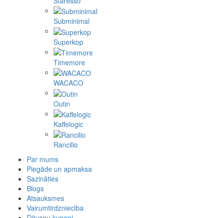
Staresso
Subminimal
Superkop
Timemore
WACACO
Outin
Kaffelogic
Rancilio
Par mums
Piegāde un apmaksa
Sazināties
Blogs
Atsauksmes
Vairumtirdzniecība
Dāvanu kuponi