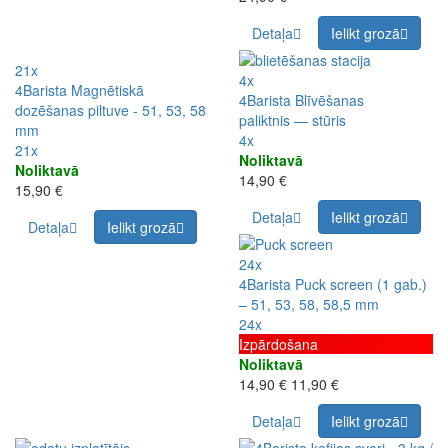
Detaļa
Ielikt grozā
21x
4x
4Barista Magnētiskā
4Barista Blīvēšanas
dozēšanas piltuve - 51, 53, 58
paliktnis — stūris
mm
4x
21x
Noliktavā
Noliktavā
14,90 €
15,90 €
Detaļa
Ielikt grozā
Detaļa
Ielikt grozā
24x
4Barista Puck screen (1 gab.)
– 51, 53, 58, 58,5 mm
24x
Izpārdošana
Noliktavā
14,90 €
11,90 €
Detaļa
Ielikt grozā