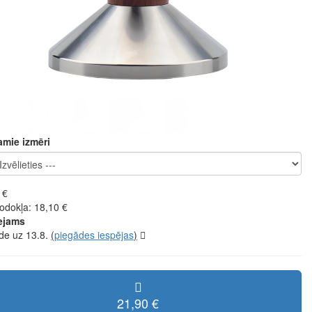
amie izmēri
 €
odokļa: 18,10 €
ejams
de uz 13.8.
(
piegādes iespējas
)
21,90 €