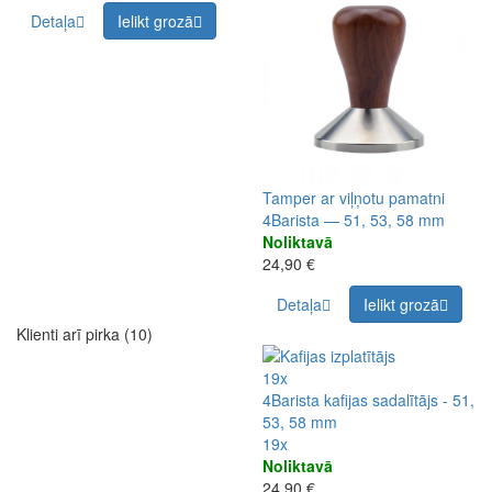
Detaļa
Ielikt grozā
Tamper ar viļņotu pamatni
4Barista — 51, 53, 58 mm
Noliktavā
24,90 €
Detaļa
Ielikt grozā
Klienti arī pirka (10)
19x
4Barista kafijas sadalītājs - 51,
53, 58 mm
19x
Noliktavā
24,90 €