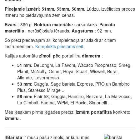
Pieejamie izmēri: 51mm, 53mm, 58mm.
Lūdzu, izvēlieties preces
izmēru no piedāvājuma zem cenas.
Svars
: 360 g.
Roktura materiāls:
sarkankoks.
Pamata
materiāls
: nerūsējošais tērauds.
Augstums
: 92 mm.
Šo preci piedāvājam arī komplektācijā ar atlaidi ar citiem
instrumentiem.
Komplekts pieejams šeit.
Kafijas automātu
zīmoli pēc
portafiltra
diametra
:
51 mm:
DeLonghi, La Pavoni, Wacaco Picopresso, Smeg,
Planit, McNulty, Osner, Royal Stuart, Wiswell, Boral,
Allonde, Leverpresso ..
53 mm:
Gaggia, Sage barista Express, PRO un Bambino
Plus, Staresso Mirage ..
58 mm:
Flair 58, Gaggia, Rancilio, Bezzera, La Marzocco,
La Cimbali, Faema, WPM, El Rocio, Simonelli ..
Mēs iesakām pirms iegādes precīzi
izmērīt
portafiltra
konkrēto
izmēru
.
4Barista
ir mūsu pašu zīmols, ar kuru mēs