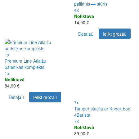
paliktnis — stūris
4x
Noliktavā
14,90 €
Detaļa
Ielikt grozā
1x
Premium Line Atlaižu
baristikas komplekts
1x
Noliktavā
84,90 €
Detaļa
Ielikt grozā
7x
Tamper stacija ar Knock box
4Barista
7x
Noliktavā
89,90 €