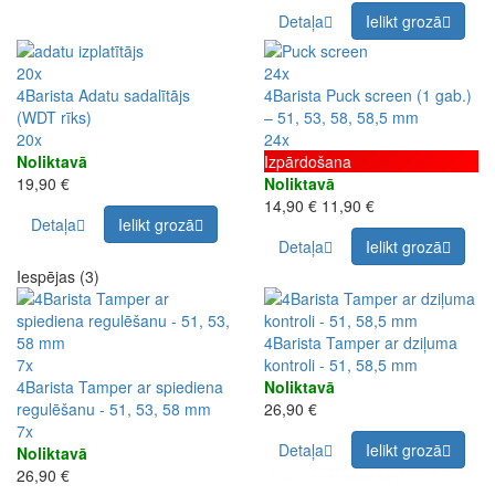
Detaļa
Ielikt grozā
20x
24x
4Barista Adatu sadalītājs
4Barista Puck screen (1 gab.)
(WDT rīks)
– 51, 53, 58, 58,5 mm
20x
24x
Noliktavā
Izpārdošana
19,90 €
Noliktavā
14,90 €
11,90 €
Detaļa
Ielikt grozā
Detaļa
Ielikt grozā
Iespējas (3)
4Barista Tamper ar dziļuma
7x
kontroli - 51, 58,5 mm
4Barista Tamper ar spiediena
Noliktavā
regulēšanu - 51, 53, 58 mm
26,90 €
7x
Detaļa
Ielikt grozā
Noliktavā
26,90 €