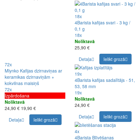
18x
4Barista kafijas svari - 3 kg /
0,1 g
18x
Noliktavā
25,90 €
Detaļa
Ielikt grozā
72x
Mlynko Kafijas dzirnaviņas ar
19x
keramikas dzirnaviņām +
4Barista kafijas sadalītājs - 51,
kokvilnas maisiņš
53, 58 mm
72x
19x
Izpārdošana
Noliktavā
Noliktavā
24,90 €
24,90 €
19,90 €
Detaļa
Ielikt grozā
Detaļa
Ielikt grozā
4x
4Barista Blīvēšanas