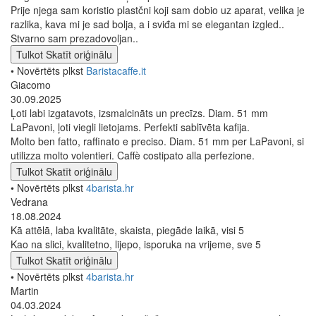
Prije njega sam koristio plastčni koji sam dobio uz aparat, velika je
razlika, kava mi je sad bolja, a i sviđa mi se elegantan izgled..
Stvarno sam prezadovoljan..
Tulkot
Skatīt oriģinālu
• Novērtēts plkst
Baristacaffe.it
Giacomo
30.09.2025
Ļoti labi izgatavots, izsmalcināts un precīzs. Diam. 51 mm
LaPavoni, ļoti viegli lietojams. Perfekti sablīvēta kafija.
Molto ben fatto, raffinato e preciso. Diam. 51 mm per LaPavoni, si
utilizza molto volentieri. Caffè costipato alla perfezione.
Tulkot
Skatīt oriģinālu
• Novērtēts plkst
4barista.hr
Vedrana
18.08.2024
Kā attēlā, laba kvalitāte, skaista, piegāde laikā, visi 5
Kao na slici, kvalitetno, lijepo, isporuka na vrijeme, sve 5
Tulkot
Skatīt oriģinālu
• Novērtēts plkst
4barista.hr
Martin
04.03.2024