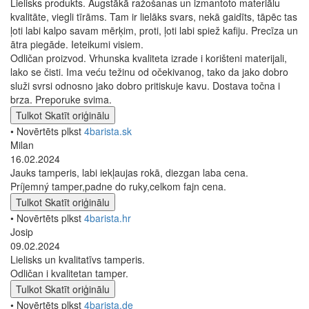
Lielisks produkts. Augstākā ražošanas un izmantoto materiālu
kvalitāte, viegli tīrāms. Tam ir lielāks svars, nekā gaidīts, tāpēc tas
ļoti labi kalpo savam mērķim, proti, ļoti labi spiež kafiju. Precīza un
ātra piegāde. Ieteikumi visiem.
Odličan proizvod. Vrhunska kvaliteta izrade i korišteni materijali,
lako se čisti. Ima veću težinu od očekivanog, tako da jako dobro
služi svrsi odnosno jako dobro pritiskuje kavu. Dostava točna i
brza. Preporuke svima.
Tulkot
Skatīt oriģinālu
• Novērtēts plkst
4barista.sk
Milan
16.02.2024
Jauks tamperis, labi iekļaujas rokā, diezgan laba cena.
Príjemný tamper,padne do ruky,celkom fajn cena.
Tulkot
Skatīt oriģinālu
• Novērtēts plkst
4barista.hr
Josip
09.02.2024
Lielisks un kvalitatīvs tamperis.
Odličan i kvalitetan tamper.
Tulkot
Skatīt oriģinālu
• Novērtēts plkst
4barista.de