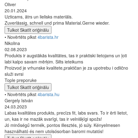
Oliver
20.01.2024
Uzticams, ātrs un lielisks materiāls.
Zuverlässig, schnell und prima Material.Gerne wieder.
Tulkot
Skatīt oriģinālu
• Novērtēts plkst
4barista.hr
Nikolina
02.08.2023
Produkts ir augstākās kvalitātes, tas ir praktiski lietojams un ļoti
labi kalpo savam mērķim. Silts ieteikums
Proizvod je vrhunske kvalitete,praktičan je za upotrebu i odlično
služi svrsi
Tople preporuke
Tulkot
Skatīt oriģinālu
• Novērtēts plkst
4barista.hu
Gergely István
24.03.2023
Labas kvalitātes produkts, precīzs fit, labs svars. To ir ērti lietot,
un, kas ir ne mazāk svarīgi, tas ir velnišķīgi spožs!
Jó minőségű termék, pontos illesztés, jó súly. Kényelmesen
használható és nem utolsósorban baromi mutatós!