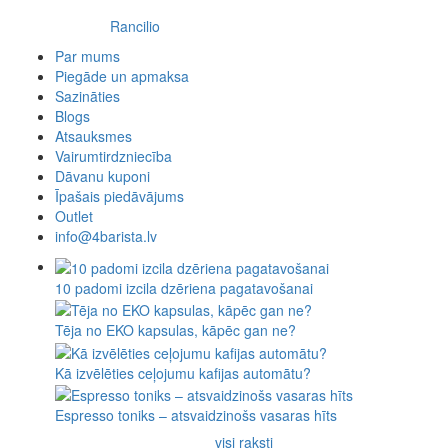
Rancilio
Par mums
Piegāde un apmaksa
Sazināties
Blogs
Atsauksmes
Vairumtirdzniecība
Dāvanu kuponi
Īpašais piedāvājums
Outlet
info@4barista.lv
10 padomi izcila dzēriena pagatavošanai
Tēja no EKO kapsulas, kāpēc gan ne?
Kā izvēlēties ceļojumu kafijas automātu?
Espresso toniks – atsvaidzinošs vasaras hīts
visi raksti