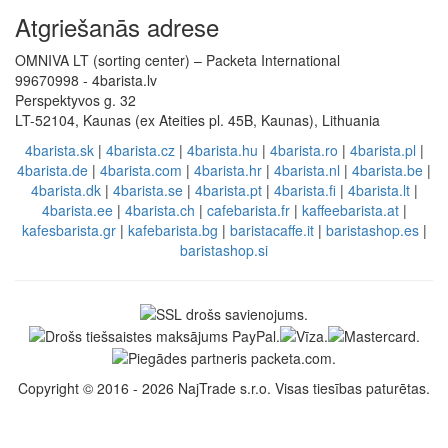
Atgriešanās adrese
OMNIVA LT (sorting center) – Packeta International
99670998 - 4barista.lv
Perspektyvos g. 32
LT-52104, Kaunas (ex Ateities pl. 45B, Kaunas), Lithuania
4barista.sk
|
4barista.cz
|
4barista.hu
|
4barista.ro
|
4barista.pl
|
4barista.de
|
4barista.com
|
4barista.hr
|
4barista.nl
|
4barista.be
|
4barista.dk
|
4barista.se
|
4barista.pt
|
4barista.fi
|
4barista.lt
|
4barista.ee
|
4barista.ch
|
cafebarista.fr
|
kaffeebarista.at
|
kafesbarista.gr
|
kafebarista.bg
|
baristacaffe.it
|
baristashop.es
|
baristashop.si
Copyright © 2016 - 2026 NajTrade s.r.o. Visas tiesības paturētas.