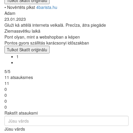
Tulkot
Skatīt oriģinālu
• Novērtēts plkst
4barista.hu
Adam
23.01.2023
Gluži kā attēlā interneta veikalā. Precīza, ātra piegāde
Ziemassvētku laikā
Pont olyan, mint a webshopban a képen
Pontos gyors szállitás karácsonyi időszakban
Tulkot
Skatīt oriģinālu
1
5/5
11 atsauksmes
11
0
0
0
0
Rakstīt atsauksmi
Jūsu vārds