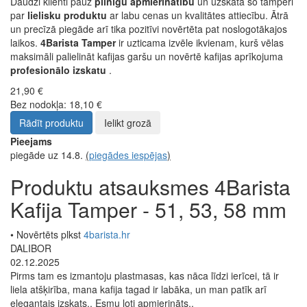
Daudzi klienti pauž
pilnīgu apmierinātību
un uzskata šo tamperi
par
lielisku produktu
ar labu cenas un kvalitātes attiecību. Ātrā
un precīzā piegāde arī tika pozitīvi novērtēta pat noslogotākajos
laikos.
4Barista Tamper
ir uzticama izvēle ikvienam, kurš vēlas
maksimāli palielināt kafijas garšu un novērtē kafijas aprīkojuma
profesionālo izskatu
.
21,90 €
Bez nodokļa: 18,10 €
Rādīt produktu
Ielikt grozā
Pieejams
piegāde uz 14.8.
(
piegādes iespējas
)
Produktu atsauksmes 4Barista
Kafija Tamper - 51, 53, 58 mm
• Novērtēts plkst
4barista.hr
DALIBOR
02.12.2025
Pirms tam es izmantoju plastmasas, kas nāca līdzi ierīcei, tā ir
liela atšķirība, mana kafija tagad ir labāka, un man patīk arī
elegantais izskats.. Esmu ļoti apmierināts..