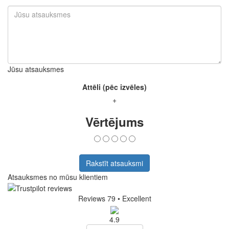
Jūsu atsauksmes
Attēli (pēc izvēles)
+
Vērtējums
Rakstīt atsauksmi
Atsauksmes no mūsu klientiem
Reviews 79
• Excellent
4.9