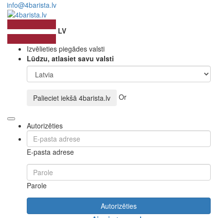
info@4barista.lv
LV
Izvēlieties piegādes valsti
Lūdzu, atlasiet savu valsti
Or
Palieciet iekšā
4barista.lv
Autorizēties
E-pasta adrese
Parole
Autorizēties