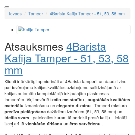
Ievads
Tamper
4Barista Kafija Tamper - 51, 53, 58 mm
Atsauksmes
4Barista
Kafija Tamper - 51, 53, 58
mm
Klienti ir ārkārtīgi apmierināti ar 4Barista tamperi, un daudzi ziņo
par ievērojamu kafijas kvalitātes uzlabojumu salīdzinājumā ar
kafijas automātu komplektācijā iekļautajām plastmasas
tamperēm. Viņi novērtē
izcilo meistarību
,
augstākās kvalitātes
materiālu
izmantošanu un
eleganto dizainu
. Tamperi raksturo
precīza pielāgošana
dažādiem izmēriem (51, 53, 58 mm) un
ideāls svars
, pateicoties kuram tā perfekti presē kafiju. Lietotāji
izceļ arī tā
vienkāršo tīrīšanu
un
ērto satvērienu
.