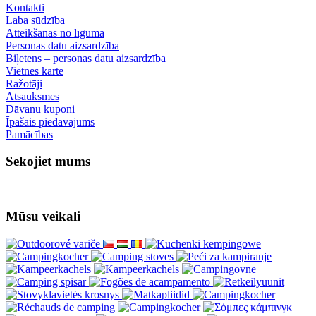
Kontakti
Laba sūdzība
Atteikšanās no līguma
Personas datu aizsardzība
Biļetens – personas datu aizsardzība
Vietnes karte
Ražotāji
Atsauksmes
Dāvanu kuponi
Īpašais piedāvājums
Pamācības
Sekojiet mums
Mūsu veikali