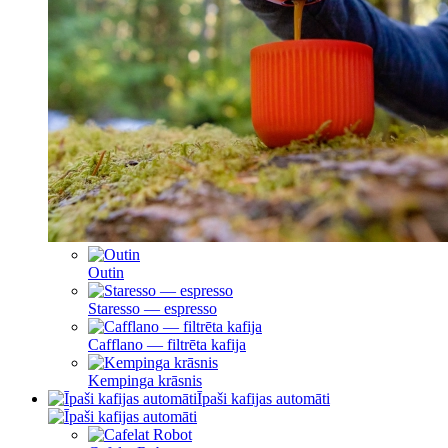
Outin
Staresso — espresso
Cafflano — filtrēta kafija
Kempinga krāsnis
Īpaši kafijas automāti