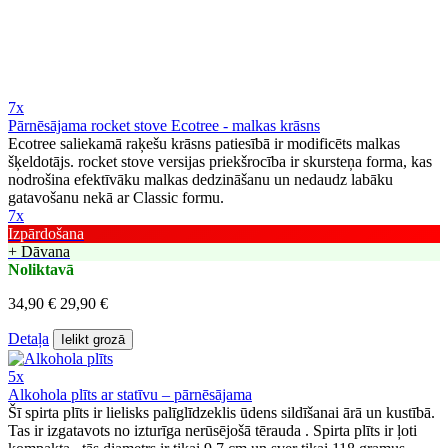
7x
Pārnēsājama rocket stove Ecotree - malkas krāsns
Ecotree saliekamā raķešu krāsns patiesībā ir modificēts malkas
šķeldotājs. rocket stove versijas priekšrocība ir skursteņa forma, kas
nodrošina efektīvāku malkas dedzināšanu un nedaudz labāku
gatavošanu nekā ar Classic formu.
7x
Izpārdošana
+ Dāvana
Noliktavā
34,90 €
29,90 €
Detaļa
Ielikt grozā
5x
Alkohola plīts ar statīvu – pārnēsājama
Šī spirta plīts ir lielisks palīglīdzeklis ūdens sildīšanai ārā un kustībā.
Tas ir izgatavots no izturīga nerūsējošā tērauda . Spirta plīts ir ļoti