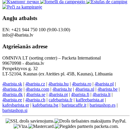
Angļu atbalsts
EN: +421 944 750 100 (9:00-13:00)
info@4barista.lv
Atgriešanās adrese
OMNIVA LT (sorting center) – Packeta International
99670998 - 4barista.lv
Perspektyvos g. 32
LT-52104, Kaunas (ex Ateities pl. 45B, Kaunas), Lithuania
4barista.sk
|
4barista.cz
|
4barista.hu
|
4barista.ro
|
4barista.pl
|
4barista.de
|
4barista.com
|
4barista.hr
|
4barista.nl
|
4barista.be
|
4barista.dk
|
4barista.se
|
4barista.pt
|
4barista.fi
|
4barista.lt
|
4barista.ee
|
4barista.ch
|
cafebarista.fr
|
kaffeebarista.at
|
kafesbarista.gr
|
kafebarista.bg
|
baristacaffe.it
|
baristashop.es
|
baristashop.si