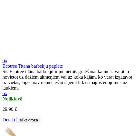
6x
Ecotree Titāna bārbekjū paplāte
Šis Ecotree titāna bārbekjū ir piemērots grilēšanai kamīnā. Varat to
novietot uz dažiem akmeņiem vai uz koka kājām, ko varat izgatavot
uz vietas, tāpēc nav nepieciešams ņemt līdzi smagus ēnojumus uz
laukiem.
6x
Noliktavā
29,90 €
Detaļa
Ielikt grozā