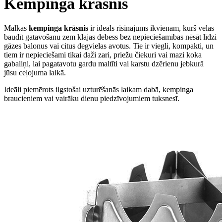
Kempinga krāsnis
Malkas
kempinga krāsnis
ir ideāls risinājums ikvienam, kurš vēlas
baudīt gatavošanu zem klajas debess bez nepieciešamības nēsāt līdzi
gāzes balonus vai citus degvielas avotus. Tie ir viegli, kompakti, un
tiem ir nepieciešami tikai daži zari, priežu čiekuri vai mazi koka
gabaliņi, lai pagatavotu gardu maltīti vai karstu dzērienu jebkurā
jūsu ceļojuma laikā.
Ideāli piemērots ilgstošai uzturēšanās laikam dabā, kempinga
braucieniem vai vairāku dienu piedzīvojumiem tuksnesī.