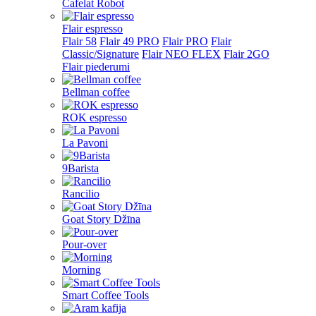
Cafelat Robot
Flair espresso
Flair 58
Flair 49 PRO
Flair PRO
Flair
Classic/Signature
Flair NEO FLEX
Flair 2GO
Flair piederumi
Bellman coffee
ROK espresso
La Pavoni
9Barista
Rancilio
Goat Story Džīna
Pour-over
Morning
Smart Coffee Tools