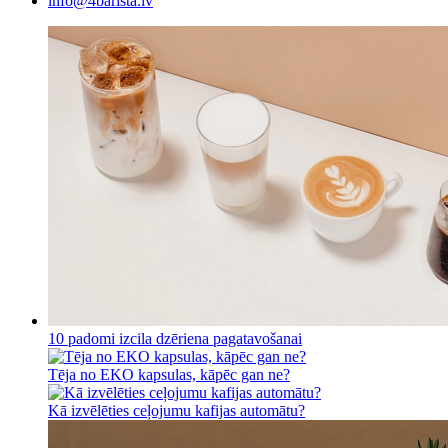
info@4barista.lv
10 padomi izcila dzēriena pagatavošanai
Tēja no EKO kapsulas, kāpēc gan ne?
Kā izvēlēties ceļojumu kafijas automātu?