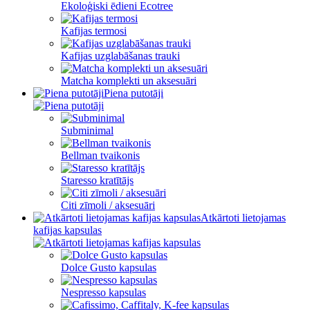
Ekoloģiski ēdieni Ecotree
Kafijas termosi
Kafijas uzglabāšanas trauki
Matcha komplekti un aksesuāri
Piena putotāji
Subminimal
Bellman tvaikonis
Staresso kratītājs
Citi zīmoli / aksesuāri
Atkārtoti lietojamas
kafijas kapsulas
Dolce Gusto kapsulas
Nespresso kapsulas