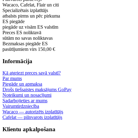
Wacaco, Cafelat, Flair un citi
Specializētais izplatītājs
atbalsts pirms un pēc pirkuma
ES piegāde
piegāde uz visām ES valstīm
Preces ES noliktavā
sūtām no savas noliktavas
Bezmaksas piegāde ES
pasūtījumiem virs 150,00 €
Informācija
Kā atgriezt preces savā valstī?
Par mums
Piegāde un apmaksa
Drošs tiešsaistes maksājums GoPay
Noteikumi un nosacījumi
Sadarbojieties ar mums
Vairumtirdzniecība
Wacaco — autorizēts izplatītājs
Cafelat — pilnvarots izplatītājs
Klientu apkalpošana