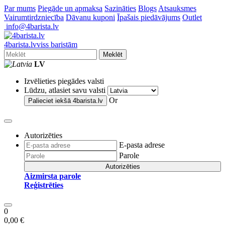
Par mums
Piegāde un apmaksa
Sazināties
Blogs
Atsauksmes
Vairumtirdzniecība
Dāvanu kuponi
Īpašais piedāvājums
Outlet
info@4barista.lv
4
barista
.lv
viss baristām
Meklēt
LV
Izvēlieties piegādes valsti
Lūdzu, atlasiet savu valsti
Or
Palieciet iekšā
4barista.lv
Autorizēties
E-pasta adrese
Parole
Autorizēties
Aizmirsta parole
Reģistrēties
0
0,00 €