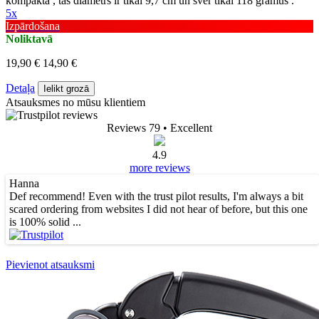
kompakta , tās diametrs ir tikai 9,7 cm un sver tikai 118 gramus .
5x
Izpārdošana
Noliktavā
19,90 €
14,90 €
Detaļa
Ielikt grozā
Atsauksmes no mūsu klientiem
Reviews 79
• Excellent
4.9
more reviews
Hanna
Def recommend! Even with the trust pilot results, I'm always a bit
scared ordering from websites I did not hear of before, but this one
is 100% solid ...
Pievienot atsauksmi