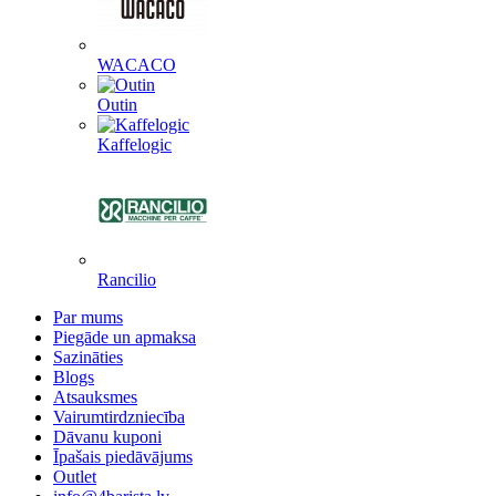
WACACO
Outin
Kaffelogic
Rancilio
Par mums
Piegāde un apmaksa
Sazināties
Blogs
Atsauksmes
Vairumtirdzniecība
Dāvanu kuponi
Īpašais piedāvājums
Outlet