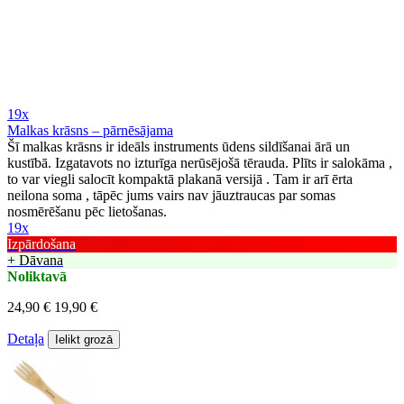
19x
Malkas krāsns – pārnēsājama
Šī malkas krāsns ir ideāls instruments ūdens sildīšanai ārā un
kustībā. Izgatavots no izturīga nerūsējošā tērauda. Plīts ir salokāma ,
to var viegli salocīt kompaktā plakanā versijā . Tam ir arī ērta
neilona soma , tāpēc jums vairs nav jāuztraucas par somas
nosmērēšanu pēc lietošanas.
19x
Izpārdošana
+ Dāvana
Noliktavā
24,90 €
19,90 €
Detaļa
Ielikt grozā