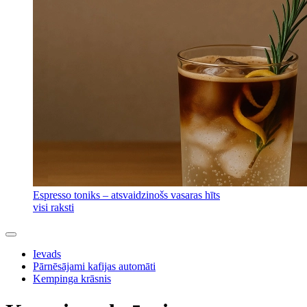
Espresso toniks – atsvaidzinošs vasaras hīts
visi raksti
Ievads
Pārnēsājami kafijas automāti
Kempinga krāsnis