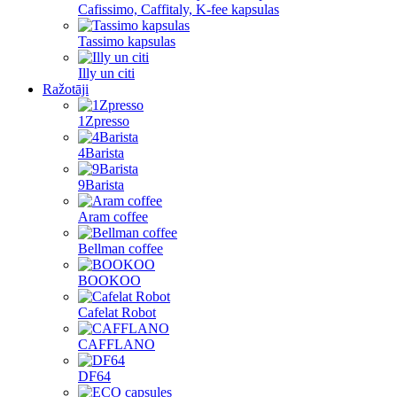
Cafissimo, Caffitaly, K-fee kapsulas
Tassimo kapsulas
Illy un citi
Ražotāji
1Zpresso
4Barista
9Barista
Aram coffee
Bellman coffee
BOOKOO
Cafelat Robot
CAFFLANO
DF64