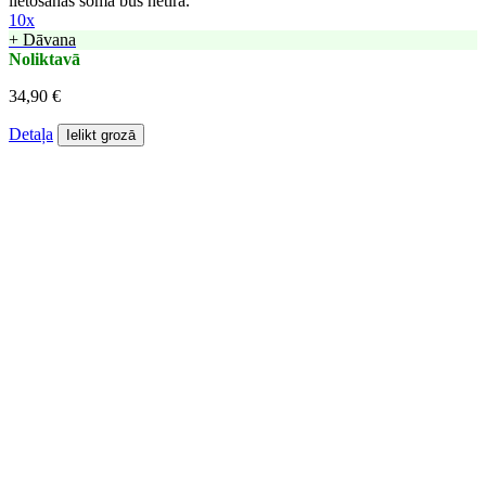
lietošanas soma būs netīra.
10x
+ Dāvana
Noliktavā
34,90 €
Detaļa
Ielikt grozā