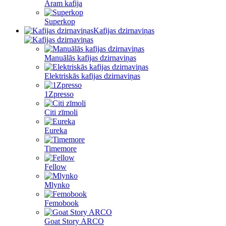
Aram kafija
Superkop
Kafijas dzirnaviņas
Manuālās kafijas dzirnaviņas
Elektriskās kafijas dzirnaviņas
1Zpresso
Citi zīmoli
Eureka
Timemore
Fellow
Mlynko
Femobook
Goat Story ARCO