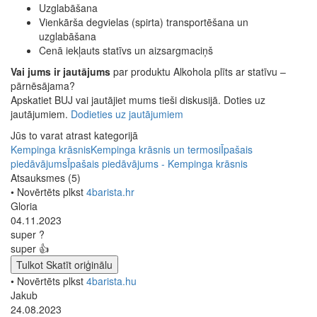
Uzglabāšana
Vienkārša degvielas (spirta) transportēšana un
uzglabāšana
Cenā iekļauts statīvs un aizsargmaciņš
Vai jums ir jautājums
par produktu Alkohola plīts ar statīvu –
pārnēsājama?
Apskatiet BUJ vai jautājiet mums tieši diskusijā. Doties uz
jautājumiem.
Dodieties uz jautājumiem
Jūs to varat atrast kategorijā
Kempinga krāsnis
Kempinga krāsnis un termosi
Īpašais
piedāvājums
Īpašais piedāvājums - Kempinga krāsnis
Atsauksmes (5)
• Novērtēts plkst
4barista.hr
Gloria
04.11.2023
super ?
super 👍
Tulkot
Skatīt oriģinālu
• Novērtēts plkst
4barista.hu
Jakub
24.08.2023