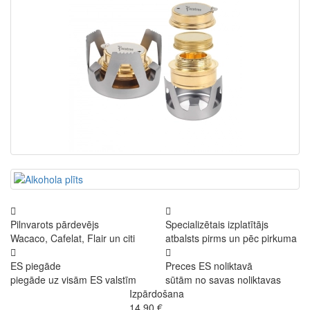
Pilnvarots pārdevējs
Specializētais izplatītājs
Wacaco, Cafelat, Flair un citi
atbalsts pirms un pēc pirkuma
ES piegāde
Preces ES noliktavā
piegāde uz visām ES valstīm
sūtām no savas noliktavas
Izpārdošana
14,90 €