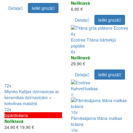
Noliktavā
Detaļa
Ielikt grozā
6,90 €
Detaļa
Ielikt grozā
6x
Ecotree Titāna bārbekjū
paplāte
6x
Noliktavā
29,90 €
Detaļa
Ielikt grozā
72x
Mlynko Kafijas dzirnaviņas ar
keramikas dzirnaviņām +
kokvilnas maisiņš
72x
10x
Izpārdošana
Pārnēsājama titāna malkas
Noliktavā
krāsns
24,90 €
19,90 €
10x