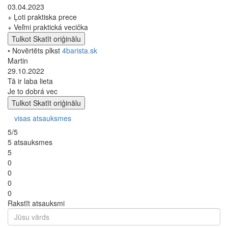
03.04.2023
+ Ļoti praktiska prece
+ Veľmi praktická vecička
Tulkot
Skatīt oriģinālu
• Novērtēts plkst
4barista.sk
Martin
29.10.2022
Tā ir laba lieta
Je to dobrá vec
Tulkot
Skatīt oriģinālu
visas atsauksmes
5/5
5 atsauksmes
5
0
0
0
0
Rakstīt atsauksmi