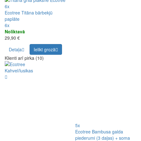
6x
Ecotree Titāna bārbekjū
paplāte
6x
Noliktavā
29,90 €
Detaļa
Ielikt grozā
Klienti arī pirka (10)
5x
Ecotree Bambusa galda
piederumi (3 daļas) + soma