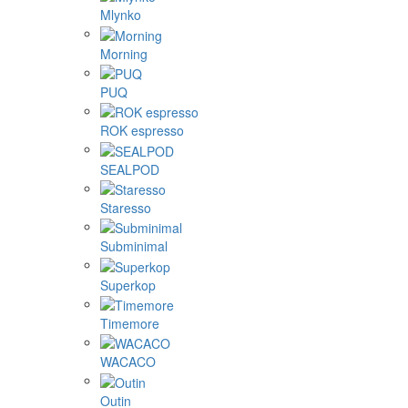
Mlynko
Morning
PUQ
ROK espresso
SEALPOD
Staresso
Subminimal
Superkop
Timemore
WACACO
Outin