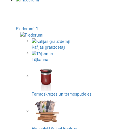
Piederumi
Kafijas grauzdētāji
Tējkanna
Termoskrūzes un termospudeles
Ekoloģiski ēdieni Ecotree