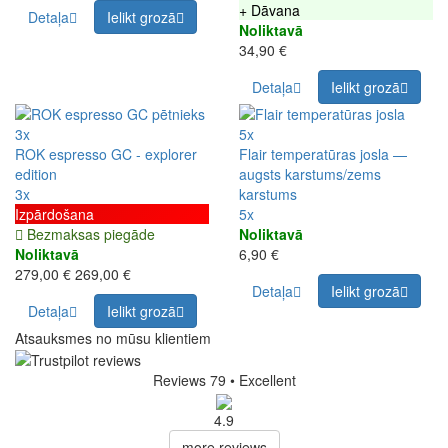
+ Dāvana
Detaļa
Ielikt grozā
Noliktavā
34,90 €
Detaļa
Ielikt grozā
3x
5x
ROK espresso GC - explorer
Flair temperatūras josla —
edition
augsts karstums/zems
3x
karstums
Izpārdošana
5x
Bezmaksas piegāde
Noliktavā
Noliktavā
6,90 €
279,00 €
269,00 €
Detaļa
Ielikt grozā
Detaļa
Ielikt grozā
Atsauksmes no mūsu klientiem
Reviews 79
• Excellent
4.9
more reviews