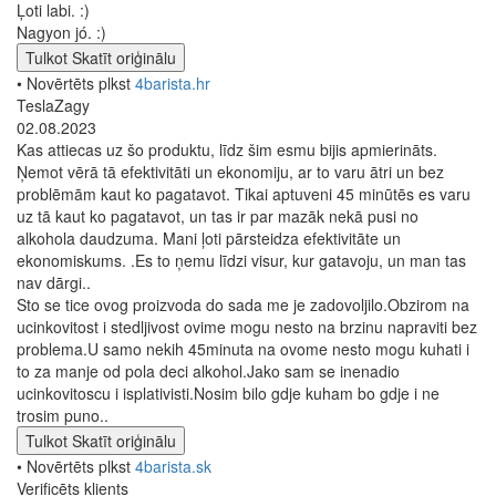
Ļoti labi. :)
Nagyon jó. :)
Tulkot
Skatīt oriģinālu
• Novērtēts plkst
4barista.hr
TeslaZagy
02.08.2023
Kas attiecas uz šo produktu, līdz šim esmu bijis apmierināts.
Ņemot vērā tā efektivitāti un ekonomiju, ar to varu ātri un bez
problēmām kaut ko pagatavot. Tikai aptuveni 45 minūtēs es varu
uz tā kaut ko pagatavot, un tas ir par mazāk nekā pusi no
alkohola daudzuma. Mani ļoti pārsteidza efektivitāte un
ekonomiskums. .Es to ņemu līdzi visur, kur gatavoju, un man tas
nav dārgi..
Sto se tice ovog proizvoda do sada me je zadovoljilo.Obzirom na
ucinkovitost i stedljivost ovime mogu nesto na brzinu napraviti bez
problema.U samo nekih 45minuta na ovome nesto mogu kuhati i
to za manje od pola deci alkohol.Jako sam se inenadio
ucinkovitoscu i isplativisti.Nosim bilo gdje kuham bo gdje i ne
trosim puno..
Tulkot
Skatīt oriģinālu
• Novērtēts plkst
4barista.sk
Verificēts klients