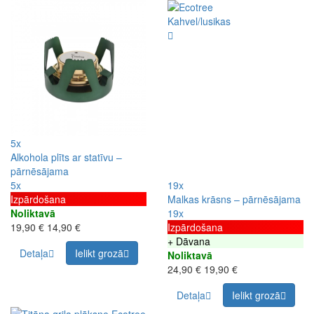
5x
Alkohola plīts ar statīvu –
pārnēsājama
5x
19x
Izpārdošana
Malkas krāsns – pārnēsājama
Noliktavā
19x
19,90 €
14,90 €
Izpārdošana
+ Dāvana
Detaļa
Ielikt grozā
Noliktavā
24,90 €
19,90 €
Detaļa
Ielikt grozā