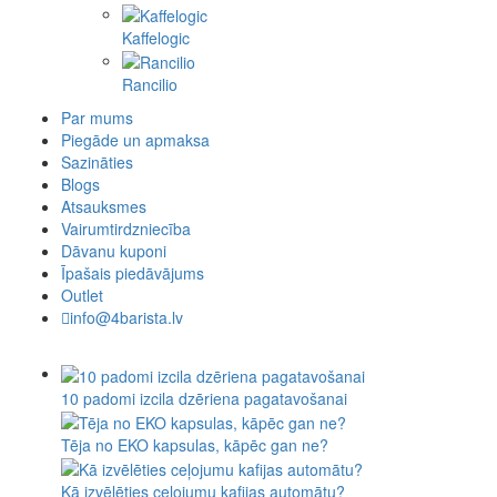
Kaffelogic
Rancilio
Par mums
Piegāde un apmaksa
Sazināties
Blogs
Atsauksmes
Vairumtirdzniecība
Dāvanu kuponi
Īpašais piedāvājums
Outlet
info@4barista.lv
10 padomi izcila dzēriena pagatavošanai
Tēja no EKO kapsulas, kāpēc gan ne?
Kā izvēlēties ceļojumu kafijas automātu?