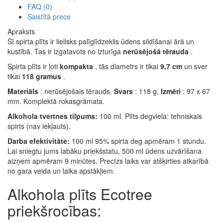
FAQ (0)
Saistītā prece
Apraksts
Šī spirta plīts ir lielisks palīglīdzeklis ūdens sildīšanai ārā un
kustībā. Tas ir izgatavots no izturīga
nerūsējošā tērauda
.
Spirta plīts ir ļoti
kompakta
, tās diametrs ir tikai
9,7 cm
un sver
tikai
118 gramus
.
Materiāls
: nerūsējošais tērauds.
Svars
: 118 g,
Izmēri
: 97 x 67
mm. Komplektā rokasgrāmata.
Alkohola tvertnes tilpums:
100 ml. Plīts degviela: tehniskais
spirts (nav iekļauts).
Darba efektivitāte:
100 ml 95% spirta deg apmēram 1 stundu.
Lai sniegtu jums labāku priekšstatu, 500 ml ūdens uzvārīšana
aizņem apmēram 9 minūtes. Precīzs laiks var atšķirties atkarībā
no gara veida un laika apstākļiem.
Alkohola plīts Ecotree
priekšrocības: