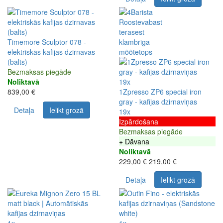
Timemore Sculptor 078 -
elektriskās kafijas dzirnavas
(balts)
Bezmaksas piegāde
Noliktavā
19x
839,00 €
1Zpresso ZP6 special iron
gray - kafijas dzirnaviņas
Detaļa
Ielikt grozā
19x
Izpārdošana
Bezmaksas piegāde
+ Dāvana
Noliktavā
229,00 €
219,00 €
Detaļa
Ielikt grozā