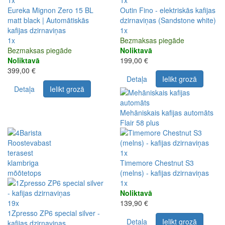
1x
1x
Eureka Mignon Zero 15 BL
Outin Fino - elektriskās kafijas
matt black | Automātiskās
dzirnaviņas (Sandstone white)
kafijas dzirnaviņas
1x
1x
Bezmaksas piegāde
Bezmaksas piegāde
Noliktavā
Noliktavā
199,00 €
399,00 €
Detaļa
Ielikt grozā
Detaļa
Ielikt grozā
Mehāniskais kafijas automāts
Flair 58 plus
1x
Timemore Chestnut S3
(melns) - kafijas dzirnaviņas
1x
Noliktavā
19x
139,90 €
1Zpresso ZP6 special silver -
Detaļa
Ielikt grozā
kafijas dzirnaviņas