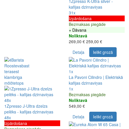
1Zpresso K-Ultra silver -
kafijas dzirnaviņas
31x
Izpārdošana
Bezmaksas piegāde
+ Dāvana
Noliktavā
269,00 €
259,00 €
Detaļa
Ielikt grozā
1x
La Pavoni Cilindro | Elektriskā
kafijas dzirnaviņas
1x
Bezmaksas piegāde
48x
Noliktavā
1Zpresso J-Ultra dzelzs
549,00 €
pelēks - kafijas dzirnaviņas
Detaļa
Ielikt grozā
48x
Izpārdošana