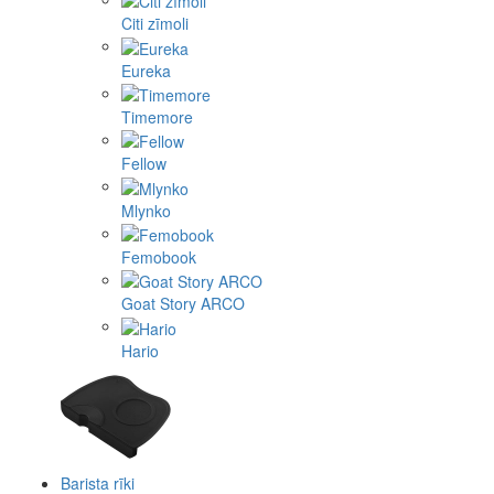
Citi zīmoli
Eureka
Timemore
Fellow
Mlynko
Femobook
Goat Story ARCO
Hario
Barista rīki