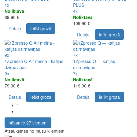
1x
PLUS
Noliktavā
4x
89,90 €
Noliktavā
109,90 €
Detaļa
Ielikt grozā
Detaļa
Ielikt grozā
9x
7x
1Zpresso Q Air melna - kafijas
1Zpresso Q — kafijas
dzirnaviņas
dzirnaviņas
9x
7x
Noliktavā
Noliktavā
79,90 €
119,90 €
Detaļa
Ielikt grozā
Detaļa
Ielikt grozā
1
nākamie 27 vienumi
Atsauksmes no mūsu klientiem