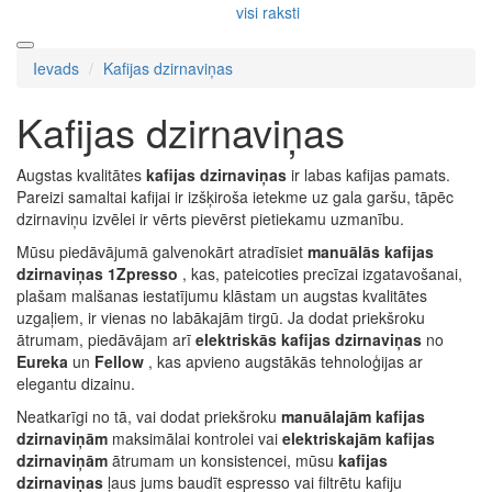
visi raksti
Ievads
Kafijas dzirnaviņas
Kafijas dzirnaviņas
Augstas kvalitātes
kafijas dzirnaviņas
ir labas kafijas pamats.
Pareizi samaltai kafijai ir izšķiroša ietekme uz gala garšu, tāpēc
dzirnaviņu izvēlei ir vērts pievērst pietiekamu uzmanību.
Mūsu piedāvājumā galvenokārt atradīsiet
manuālās kafijas
dzirnaviņas 1Zpresso
, kas, pateicoties precīzai izgatavošanai,
plašam malšanas iestatījumu klāstam un augstas kvalitātes
uzgaļiem, ir vienas no labākajām tirgū. Ja dodat priekšroku
ātrumam, piedāvājam arī
elektriskās kafijas dzirnaviņas
no
Eureka
un
Fellow
, kas apvieno augstākās tehnoloģijas ar
elegantu dizainu.
Neatkarīgi no tā, vai dodat priekšroku
manuālajām kafijas
dzirnaviņām
maksimālai kontrolei vai
elektriskajām kafijas
dzirnaviņām
ātrumam un konsistencei, mūsu
kafijas
dzirnaviņas
ļaus jums baudīt espresso vai filtrētu kafiju