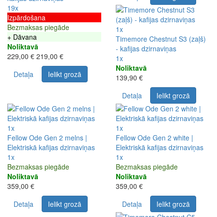
19x
Izpārdošana
Bezmaksas piegāde
1x
+ Dāvana
Timemore Chestnut S3 (zaļš)
Noliktavā
- kafijas dzirnaviņas
229,00 €
219,00 €
1x
Noliktavā
Detaļa
Ielikt grozā
139,90 €
Detaļa
Ielikt grozā
1x
1x
Fellow Ode Gen 2 melns |
Fellow Ode Gen 2 white |
Elektriskā kafijas dzirnaviņas
Elektriskā kafijas dzirnaviņas
1x
1x
Bezmaksas piegāde
Bezmaksas piegāde
Noliktavā
Noliktavā
359,00 €
359,00 €
Detaļa
Ielikt grozā
Detaļa
Ielikt grozā