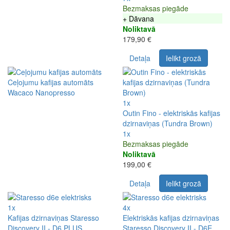
Bezmaksas piegāde
+ Dāvana
Noliktavā
179,90 €
Detaļa
Ielikt grozā
Ceļojumu kafijas automāts
Wacaco Nanopresso
1x
Outin Fino - elektriskās kafijas
dzirnaviņas (Tundra Brown)
1x
Bezmaksas piegāde
Noliktavā
199,00 €
Detaļa
Ielikt grozā
1x
4x
Kafijas dzirnaviņas Staresso
Elektriskās kafijas dzirnaviņas
Discovery II - D6 PLUS
Staresso Discovery II - D6E