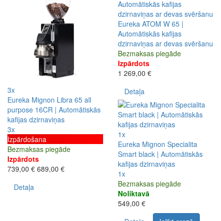
Eureka ATOM W 65 |
Automātiskās kafijas
dzirnaviņas ar devas svēršanu
Bezmaksas piegāde
Izpārdots
1 269,00 €
3x
Detaļa
Eureka Mignon Libra 65 all
purpose 16CR | Automātiskās
kafijas dzirnaviņas
3x
1x
Izpārdošana
Eureka Mignon Specialita
Bezmaksas piegāde
Smart black | Automātiskās
Izpārdots
kafijas dzirnaviņas
739,00 €
689,00 €
1x
Bezmaksas piegāde
Detaļa
Noliktavā
549,00 €