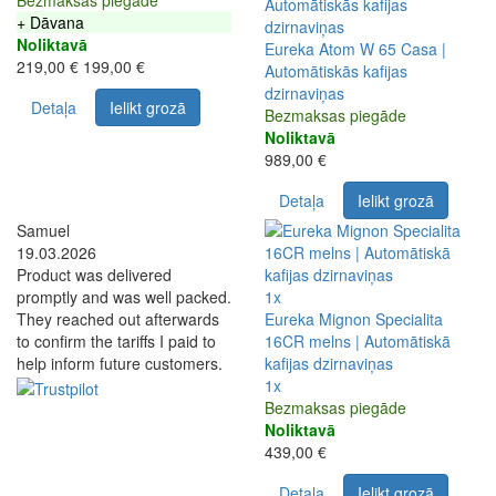
Bezmaksas piegāde
+ Dāvana
Noliktavā
Eureka Atom W 65 Casa |
219,00 €
199,00 €
Automātiskās kafijas
dzirnaviņas
Detaļa
Ielikt grozā
Bezmaksas piegāde
Noliktavā
989,00 €
Detaļa
Ielikt grozā
Samuel
19.03.2026
Product was delivered
promptly and was well packed.
1x
They reached out afterwards
Eureka Mignon Specialita
to confirm the tariffs I paid to
16CR melns | Automātiskā
help inform future customers.
kafijas dzirnaviņas
1x
Bezmaksas piegāde
Noliktavā
439,00 €
Detaļa
Ielikt grozā