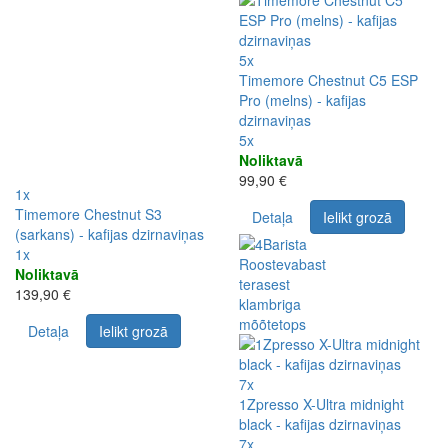
5x
Timemore Chestnut C5 ESP
Pro (melns) - kafijas
dzirnaviņas
5x
Noliktavā
99,90 €
1x
Timemore Chestnut S3
Detaļa
Ielikt grozā
(sarkans) - kafijas dzirnaviņas
1x
Noliktavā
139,90 €
Detaļa
Ielikt grozā
7x
1Zpresso X-Ultra midnight
black - kafijas dzirnaviņas
7x