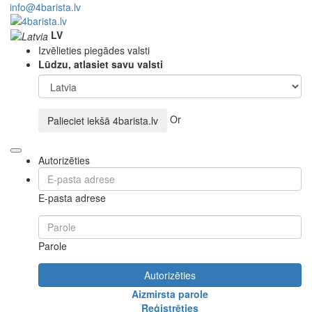
info@4barista.lv
LV
Izvēlieties piegādes valsti
Lūdzu, atlasiet savu valsti
Or
Palieciet iekšā
4barista.lv
Autorizēties
E-pasta adrese
Parole
Autorizēties
Aizmirsta parole
Reģistrēties