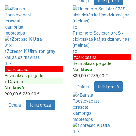
Detaļa
Ielikt grozā
1x
Timemore Sculptor 078S -
elektriskās kafijas dzirnaviņas
31x
(melnas)
1Zpresso K-Ultra iron gray -
1x
kafijas dzirnaviņas
Izpārdošana
31x
Bezmaksas piegāde
Izpārdošana
Noliktavā
Bezmaksas piegāde
839,00 €
789,00 €
+ Dāvana
Detaļa
Ielikt grozā
Noliktavā
269,00 €
259,00 €
Detaļa
Ielikt grozā
31x