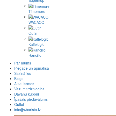
Superkop
Timemore
WACACO
Outin
Kaffelogic
Rancilio
Par mums
Piegāde un apmaksa
Sazināties
Blogs
Atsauksmes
Vairumtirdzniecība
Dāvanu kuponi
Īpašais piedāvājums
Outlet
info@4barista.lv