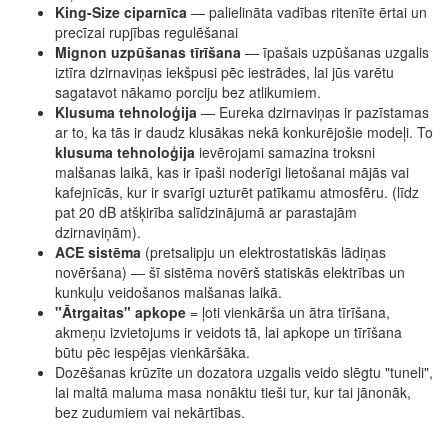
King-Size ciparnīca
— palielināta vadības ritenīte ērtai un
precīzai rupjības regulēšanai
Mignon uzpūšanas tīrīšana
— īpašais uzpūšanas uzgalis
iztīra dzirnaviņas iekšpusi pēc iestrādes, lai jūs varētu
sagatavot nākamo porciju bez atlikumiem.
Klusuma tehnoloģija
— Eureka dzirnaviņas ir pazīstamas
ar to, ka tās ir daudz klusākas nekā konkurējošie modeļi. To
klusuma tehnoloģija
ievērojami samazina troksni
malšanas laikā, kas ir īpaši noderīgi lietošanai mājās vai
kafejnīcās, kur ir svarīgi uzturēt patīkamu atmosfēru. (līdz
pat 20 dB atšķirība salīdzinājumā ar parastajām
dzirnaviņām).
ACE sistēma
(pretsalipju un elektrostatiskās lādiņas
novēršana) — šī sistēma novērš statiskās elektrības un
kunkuļu veidošanos malšanas laikā.
"Ātrgaitas" apkope
= ļoti vienkārša un ātra tīrīšana,
akmeņu izvietojums ir veidots tā, lai apkope un tīrīšana
būtu pēc iespējas vienkāršāka.
Dozēšanas krūzīte un dozatora uzgalis veido slēgtu "tuneli",
lai maltā maluma masa nonāktu tieši tur, kur tai jānonāk,
bez zudumiem vai nekārtības.