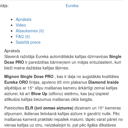
tājs:
Eureka
Apraksts
Video
Atsauksmes (0)
FAQ (0)
Saistītā prece
Apraksts
Slavenā ražotāja Eureka automātiskās kafijas dzirnaviņas
Single
Dose PRO
ir paredzētas bārmeņiem un mājas entuziastiem, kuri
bieži maina dažādas kafijas šķirnes.
Mignon Single Dose PRO
, kas ir daļa no augstākās kvalitātes
Eureka ORO
līnijas, apvieno 65 mm plakanus
Diamond Inside
slīpētājus ar 15° slīpu malšanas kameru ārkārtīgi zemai kafijas
aizturei, kā arī
Blow Up
(silfonu) sistēmu, kas ļauj izspiest
atlikušos kafijas biezumus malšanas cikla beigās.
Pateicoties
ELR (ļoti zemas aiztures)
dizainam un 15° kameras
slīpumam, ikdienas lietošanā kafijas aizture ir gandrīz nulle. Pēc
malšanas kamerā praktiski nepaliek malumi, tāpēc varat pāriet no
vienas kafijas uz otru, neizskalojot to, pat pēc ilgāka dīkstāves