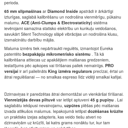
perioda.
65 mm slīpmašīnas
ar
Diamond Inside
apstrādi ir ārkārtīgi
izturīgas, saglabā kalibrēšanu un nodrošina vienmērīgu, pūkainu
malumu.
ACE (Anti-Clumps & Electrostaticity)
sistēma
ievērojami samazina statisko elektrību un kunkuļu veidošanos,
savukārt Silent Technology slāpē vibrācijas un nodrošina klusu,
izsmalcinātu darbību mājās.
Maluma izmērs tiek nepārtraukti regulēts, izmantojot Eureka
patentēto
bezpakāpju mikrometrisko sistēmu
. Tā kā
kalibrēšana attiecas uz apakšējiem malšanas gredzeniem,
iestatījums pēc apkopes vai tīrīšanas paliek nemainīgs.
PRO
versijai
ir arī palielināts
King izmēra regulators
precīzai, ērtai un
ātrai regulēšanai — no smalkas espreso līdz vidēji smalkai kafijai.
Dzirnaviņas ir paredzētas ātrai demontāžai un vienkāršai tīrīšanai.
Vienreizējās devas piltuvē
var ietilpt aptuveni
45 g pupiņu
. Lai
saglabātu iekšpusi nevainojamu,
uzpūtes
plēšas pēc malšanas
izvada atlikušos malumus. Iepakojumā ietilpst
dozēšanas krūzīte
un praktisks izejas adapteris, kas veido tiešu atveri no
dzirnaviņām uz krūzīti, lai katrs grams nonāktu tur, kur tam