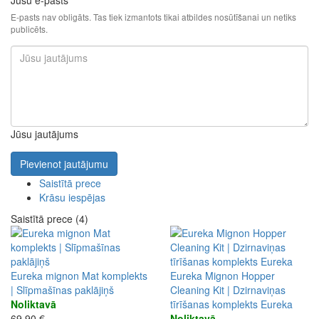
E-pasts nav obligāts. Tas tiek izmantots tikai atbildes nosūtīšanai un netiks
publicēts.
Jūsu jautājums
Pievienot jautājumu
Saistītā prece
Krāsu iespējas
Saistītā prece (4)
Eureka mignon Mat komplekts
Eureka Mignon Hopper
| Slīpmašīnas paklājiņš
Cleaning Kit | Dzirnaviņas
Noliktavā
tīrīšanas komplekts Eureka
69,90 €
Noliktavā