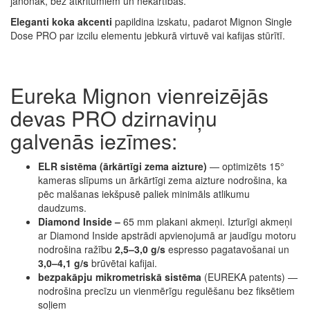
jānonāk, bez atkritumiem un nekārtības.
Eleganti koka akcenti
papildina izskatu, padarot Mignon Single
Dose PRO par izcilu elementu jebkurā virtuvē vai kafijas stūrītī.
Eureka Mignon vienreizējās
devas PRO dzirnaviņu
galvenās iezīmes:
ELR sistēma (ārkārtīgi zema aizture)
— optimizēts 15°
kameras slīpums un ārkārtīgi zema aizture nodrošina, ka
pēc malšanas iekšpusē paliek minimāls atlikumu
daudzums.
Diamond Inside –
65 mm plakani akmeņi. Izturīgi akmeņi
ar Diamond Inside apstrādi apvienojumā ar jaudīgu motoru
nodrošina ražību
2,5–3,0 g/s
espresso pagatavošanai un
3,0–4,1 g/s
brūvētai kafijai.
bezpakāpju mikrometriskā sistēma
(EUREKA patents) —
nodrošina precīzu un vienmērīgu regulēšanu bez fiksētiem
soļiem