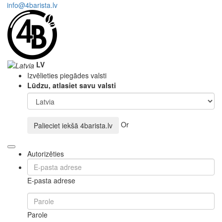
info@4barista.lv
LV
Izvēlieties piegādes valsti
Lūdzu, atlasiet savu valsti
Or
Palieciet iekšā
4barista.lv
Autorizēties
E-pasta adrese
Parole