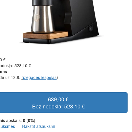
0 €
odokļa: 528,10 €
jams
de uz 13.8.
(
piegādes iespējas
)
639,00 €
Bez nodokļa: 528,10 €
ais apskats:
0
(
0%
)
auksmes
Rakstīt atsauksmi