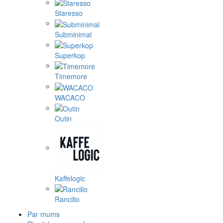
Staresso
Subminimal
Superkop
Timemore
WACACO
Outin
Kaffelogic
Rancilio
Par mums