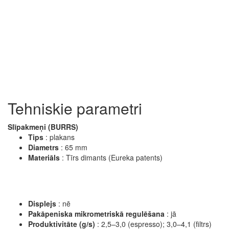
Tehniskie parametri
Slīpakmeņi (BURRS)
Tips
: plakans
Diametrs
: 65 mm
Materiāls
: Tīrs dimants (Eureka patents)
Displejs
:
nē
Pakāpeniska mikrometriskā regulēšana
: jā
Produktivitāte (g/s)
:
2,5–3,0 (espresso); 3,0–4,1 (filtrs)