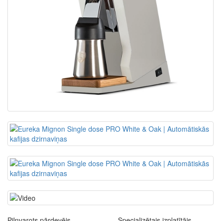
Pilnvarots pārdevējs
Specializētais izplatītājs