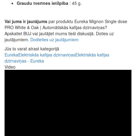
Graudu tvertnes ietilpība
:
45 g.
Vai jums ir jautājums
par produktu Eureka Mignon Single dose
PRO White & Oak | Automātiskās kafijas dzirnaviņas?
Apskatiet BUJ vai jautājiet mums tieši diskusijā. Doties uz
jautājumiem.
Dodieties uz jautājumiem
Jūs to varat atrast kategorijā
Eureka
Elektriskās kafijas dzirnaviņas
Elektriskās kafijas
dzirnaviņas - Eureka
Video