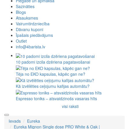
Piegāde un apmaksa
Sazināties
Blogs
Atsauksmes
Vairumtirdzniecība
Dāvanu kuponi
Īpašais piedāvājums
Outlet
info@4barista.lv
10 padomi izcila dzēriena pagatavošanai
Tēja no EKO kapsulas, kāpēc gan ne?
Kā izvēlēties ceļojumu kafijas automātu?
Espresso toniks – atsvaidzinošs vasaras hīts
visi raksti
Ievads
Eureka
Eureka Mignon Single dose PRO White & Oak |