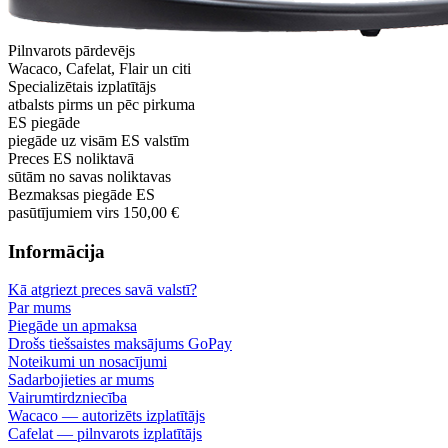
Pilnvarots pārdevējs
Wacaco, Cafelat, Flair un citi
Specializētais izplatītājs
atbalsts pirms un pēc pirkuma
ES piegāde
piegāde uz visām ES valstīm
Preces ES noliktavā
sūtām no savas noliktavas
Bezmaksas piegāde ES
pasūtījumiem virs 150,00 €
Informācija
Kā atgriezt preces savā valstī?
Par mums
Piegāde un apmaksa
Drošs tiešsaistes maksājums GoPay
Noteikumi un nosacījumi
Sadarbojieties ar mums
Vairumtirdzniecība
Wacaco — autorizēts izplatītājs
Cafelat — pilnvarots izplatītājs