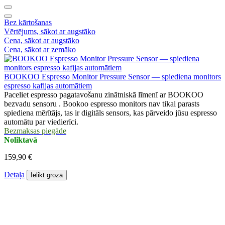
Bez kārtošanas
Vērtējums, sākot ar augstāko
Cena, sākot ar augstāko
Cena, sākot ar zemāko
BOOKOO Espresso Monitor Pressure Sensor — spiediena monitors
espresso kafijas automātiem
Paceliet espresso pagatavošanu zinātniskā līmenī ar BOOKOO
bezvadu sensoru . Bookoo espresso monitors nav tikai parasts
spiediena mērītājs, tas ir digitāls sensors, kas pārveido jūsu espresso
automātu par viedierīci.
Bezmaksas piegāde
Noliktavā
159,90 €
Detaļa
Ielikt grozā