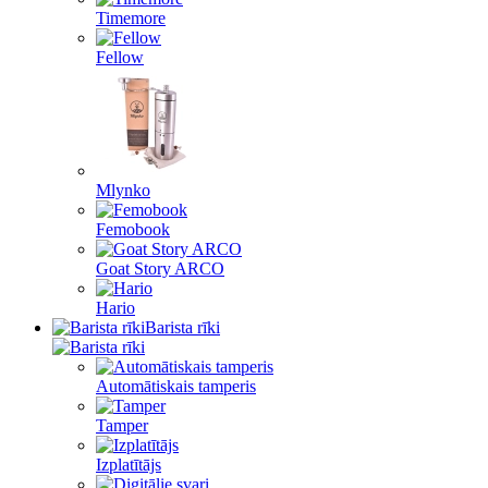
Timemore
Fellow
Mlynko
Femobook
Goat Story ARCO
Hario
Barista rīki
Automātiskais tamperis
Tamper
Izplatītājs