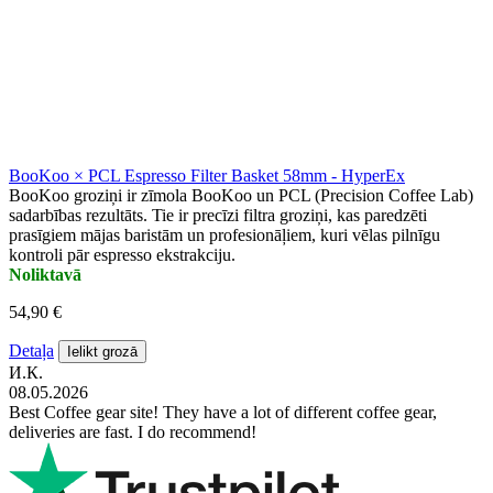
BooKoo × PCL Espresso Filter Basket 58mm - HyperEx
BooKoo groziņi ir zīmola BooKoo un PCL (Precision Coffee Lab)
sadarbības rezultāts. Tie ir precīzi filtra groziņi, kas paredzēti
prasīgiem mājas baristām un profesionāļiem, kuri vēlas pilnīgu
kontroli pār espresso ekstrakciju.
Noliktavā
54,90 €
Detaļa
Ielikt grozā
И.К.
08.05.2026
Best Coffee gear site! They have a lot of different coffee gear,
deliveries are fast. I do recommend!