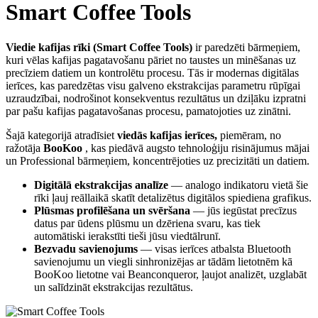
Smart Coffee Tools
Viedie kafijas rīki (Smart Coffee Tools)
ir paredzēti bārmeņiem,
kuri vēlas kafijas pagatavošanu pāriet no taustes un minēšanas uz
precīziem datiem un kontrolētu procesu. Tās ir modernas digitālas
ierīces, kas paredzētas visu galveno ekstrakcijas parametru rūpīgai
uzraudzībai, nodrošinot konsekventus rezultātus un dziļāku izpratni
par pašu kafijas pagatavošanas procesu, pamatojoties uz zinātni.
Šajā kategorijā atradīsiet
viedās kafijas ierīces,
piemēram, no
ražotāja
BooKoo
, kas piedāvā augsto tehnoloģiju risinājumus mājai
un Professional bārmeņiem, koncentrējoties uz precizitāti un datiem.
Digitālā ekstrakcijas analīze
— analogo indikatoru vietā šie
rīki ļauj reāllaikā skatīt detalizētus digitālos spiediena grafikus.
Plūsmas profilēšana un svēršana
— jūs iegūstat precīzus
datus par ūdens plūsmu un dzēriena svaru, kas tiek
automātiski ierakstīti tieši jūsu viedtālrunī.
Bezvadu savienojums
— visas ierīces atbalsta Bluetooth
savienojumu un viegli sinhronizējas ar tādām lietotnēm kā
BooKoo lietotne vai Beanconqueror, ļaujot analizēt, uzglabāt
un salīdzināt ekstrakcijas rezultātus.