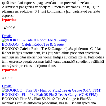
īpaši izstrādāti espresso pagatavošanai un precīzai dozēšanai.
Aizmirstiet par garšas variācijām. Precīzas svēršanas līdz 0,1 g un
plūsmas uzraudzības (0,1 g/s) kombinācija ļauj pagatavot perfektu
espresso.
Izpārdots
149,90 €
Detaļa
BOOKOO - Cafelat Robot Tee & Gauge
BOOKOO Cafelat Robot Tee & Gauge ir īpašs piederums Cafelat
Robot kafijas automātiem, kas ļauj vienlaikus pievienot spiediena
mērītāju un citas mērierīces vienai kafijas automāta izejai. Pateicoties
tam, espresso pagatavošanas laikā varat uzraudzīt spiedienu reāllaikā
un reģistrēt precīzus mērījumu datus.
Izpārdots
49,90 €
Detaļa
BOOKOO - Flair 58 / Flair 58 Plus2 Tee & Gauge (G1/8 FFM)
BOOKOO Flair 58 / Flair 58 Plus2 Tee & Gauge ir Flair58
manuālās kafijas automāta piederums, kas ļauj sadalīt spiediena