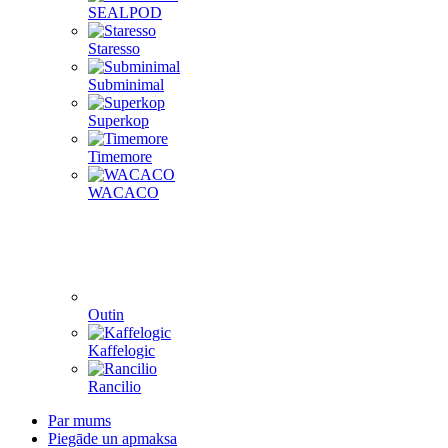
SEALPOD
Staresso
Subminimal
Superkop
Timemore
WACACO
Outin
Kaffelogic
Rancilio
Par mums
Piegāde un apmaksa