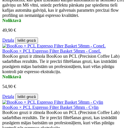
galviņu un M6 vītni, sniedz perfektu pārskatu par spiedienu tieši
kafijas automāta galviņā, kas ir galvenais parametrs precīzai flow
profiling un nemainīgai espresso kvalitātei.
Noliktavā
49,90 €
Detaļa
Ielikt grozā
BooKoo × PCL Espresso Filter Basket 58mm - ConeL
BooKoo grozi ir zīmola BooKoo un PCL (Precision Coffee Lab)
sadarbības rezultāts. Tie ir precīzi filtrēšanas grozi, kas izstrādāti
prasīgiem mājas baristām un profesionāļiem, kuri vēlas pilnīgu
kontroli pār espresso ekstrakciju.
Noliktavā
54,90 €
Detaļa
Ielikt grozā
BooKoo × PCL Espresso Filter Basket 58mm - Cylin
BooKoo grozi ir zīmola BooKoo un PCL (Precision Coffee Lab)
sadarbības rezultāts. Tie ir precīzi filtrēšanas grozi, kas izstrādāti
prasīgiem mājas baristām un profesionāļiem, kuri vēlas pilnīgu
kontroli pār espresso ekstrakciju.