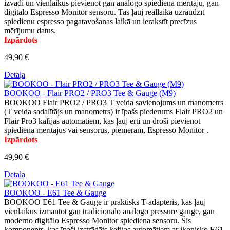
izvadi un vienlaikus pievienot gan analogo spiediena mērītāju, gan
digitālo Espresso Monitor sensoru. Tas ļauj reāllaikā uzraudzīt
spiedienu espresso pagatavošanas laikā un ierakstīt precīzus
mērījumu datus.
Izpārdots
49,90 €
Detaļa
BOOKOO - Flair PRO2 / PRO3 Tee & Gauge (M9)
BOOKOO Flair PRO2 / PRO3 T veida savienojums un manometrs
(T veida sadalītājs un manometrs) ir īpašs piederums Flair PRO2 un
Flair Pro3 kafijas automātiem, kas ļauj ērti un droši pievienot
spiediena mērītājus vai sensorus, piemēram, Espresso Monitor .
Izpārdots
49,90 €
Detaļa
BOOKOO - E61 Tee & Gauge
BOOKOO E61 Tee & Gauge ir praktisks T-adapteris, kas ļauj
vienlaikus izmantot gan tradicionālo analogo pressure gauge, gan
moderno digitālo Espresso Monitor spiediena sensoru. Šis
komponents, kas īpaši izstrādāts kafijas automātiem ar ikonisko E61