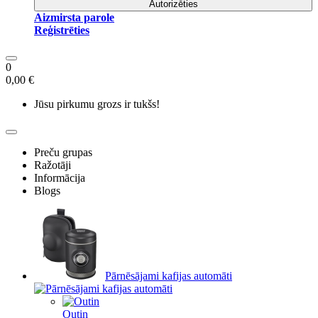
Autorizēties
Aizmirsta parole
Reģistrēties
0
0,00 €
Jūsu pirkumu grozs ir tukšs!
Preču grupas
Ražotāji
Informācija
Blogs
Pārnēsājami kafijas automāti
Outin