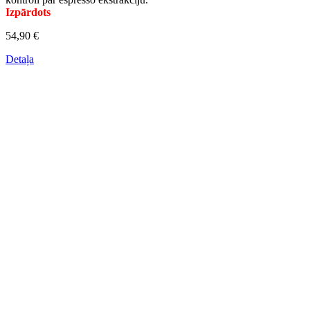
Izpārdots
54,90 €
Detaļa