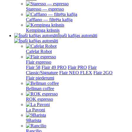
Staresso — espresso
Cafflano — filtrēta kafija
Kempinga krāsnis
Īpaši kafijas automāti
Cafelat Robot
Flair espresso
Flair 58
Flair 49 PRO
Flair PRO
Flair
Classic/Signature
Flair NEO FLEX
Flair 2GO
Flair piederumi
Bellman coffee
ROK espresso
La Pavoni
9Barista
Rancilio