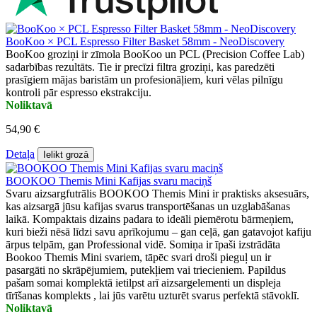
BooKoo × PCL Espresso Filter Basket 58mm - NeoDiscovery
BooKoo groziņi ir zīmola BooKoo un PCL (Precision Coffee Lab)
sadarbības rezultāts. Tie ir precīzi filtra groziņi, kas paredzēti
prasīgiem mājas baristām un profesionāļiem, kuri vēlas pilnīgu
kontroli pār espresso ekstrakciju.
Noliktavā
54,90 €
Detaļa
Ielikt grozā
BOOKOO Themis Mini Kafijas svaru maciņš
Svaru aizsargfutrālis BOOKOO Themis Mini ir praktisks aksesuārs,
kas aizsargā jūsu kafijas svarus transportēšanas un uzglabāšanas
laikā. Kompaktais dizains padara to ideāli piemērotu bārmeņiem,
kuri bieži nēsā līdzi savu aprīkojumu – gan ceļā, gan gatavojot kafiju
ārpus telpām, gan Professional vidē. Somiņa ir īpaši izstrādāta
Bookoo Themis Mini svariem, tāpēc svari droši pieguļ un ir
pasargāti no skrāpējumiem, putekļiem vai triecieniem. Papildus
pašam somai komplektā ietilpst arī aizsargelementi un displeja
tīrīšanas komplekts , lai jūs varētu uzturēt svarus perfektā stāvoklī.
Noliktavā