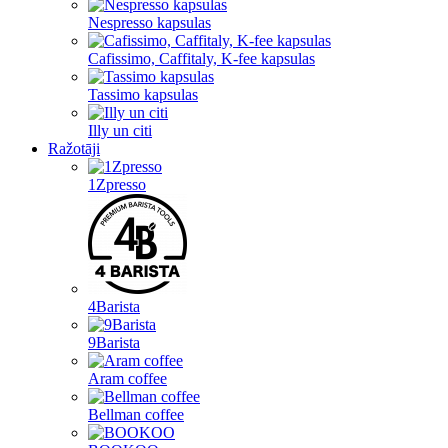
Nespresso kapsulas
Cafissimo, Caffitaly, K-fee kapsulas
Tassimo kapsulas
Illy un citi
Ražotāji
1Zpresso
4Barista
9Barista
Aram coffee
Bellman coffee