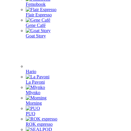
Femobook
Flair Espresso
Gene Café
Goat Story
Hario
La Pavoni
Mlynko
Morning
PUQ
ROK espresso