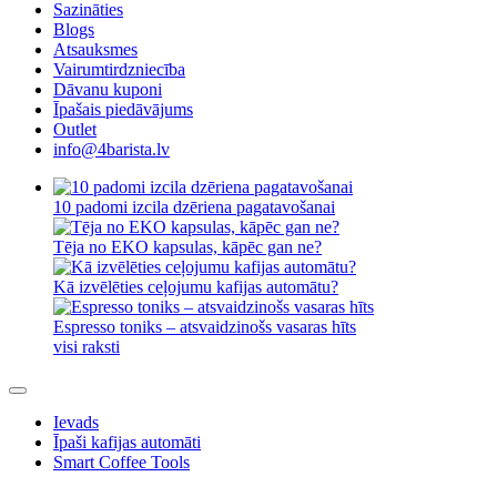
Sazināties
Blogs
Atsauksmes
Vairumtirdzniecība
Dāvanu kuponi
Īpašais piedāvājums
Outlet
info@4barista.lv
10 padomi izcila dzēriena pagatavošanai
Tēja no EKO kapsulas, kāpēc gan ne?
Kā izvēlēties ceļojumu kafijas automātu?
Espresso toniks – atsvaidzinošs vasaras hīts
visi raksti
Ievads
Īpaši kafijas automāti
Smart Coffee Tools