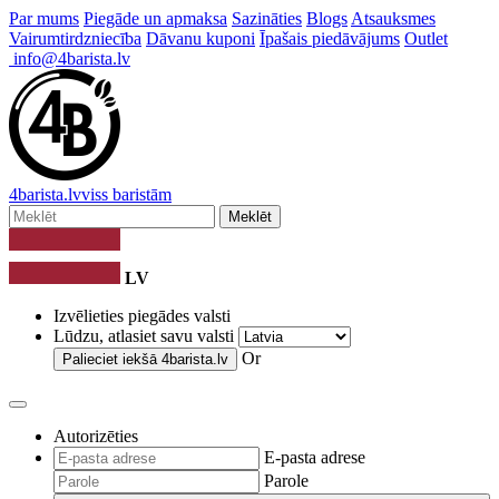
Par mums
Piegāde un apmaksa
Sazināties
Blogs
Atsauksmes
Vairumtirdzniecība
Dāvanu kuponi
Īpašais piedāvājums
Outlet
info@4barista.lv
4
barista
.lv
viss baristām
Meklēt
LV
Izvēlieties piegādes valsti
Lūdzu, atlasiet savu valsti
Or
Palieciet iekšā
4barista.lv
Autorizēties
E-pasta adrese
Parole