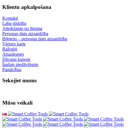
Klientu apkalpošana
Kontakti
Laba sūdzība
Atteikšanās no līguma
Personas datu aizsardzība
Biļetens – personas datu aizsardzība
Vietnes karte
Ražotāji
Atsauksmes
Dāvanu kuponi
Īpašais piedāvājums
Pamācības
Sekojiet mums
Mūsu veikali