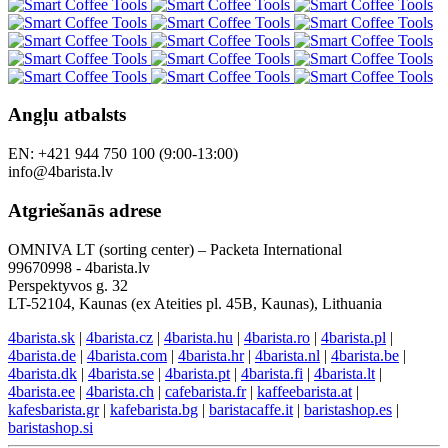
Angļu atbalsts
EN: +421 944 750 100 (9:00-13:00)
info@4barista.lv
Atgriešanās adrese
OMNIVA LT (sorting center) – Packeta International
99670998 - 4barista.lv
Perspektyvos g. 32
LT-52104, Kaunas (ex Ateities pl. 45B, Kaunas), Lithuania
4barista.sk
|
4barista.cz
|
4barista.hu
|
4barista.ro
|
4barista.pl
|
4barista.de
|
4barista.com
|
4barista.hr
|
4barista.nl
|
4barista.be
|
4barista.dk
|
4barista.se
|
4barista.pt
|
4barista.fi
|
4barista.lt
|
4barista.ee
|
4barista.ch
|
cafebarista.fr
|
kaffeebarista.at
|
kafesbarista.gr
|
kafebarista.bg
|
baristacaffe.it
|
baristashop.es
|
baristashop.si