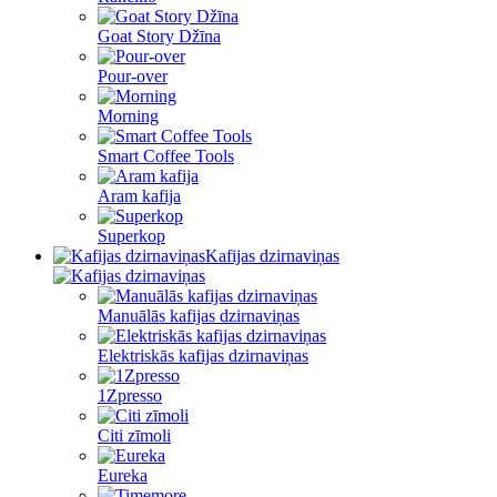
Goat Story Džīna
Pour-over
Morning
Smart Coffee Tools
Aram kafija
Superkop
Kafijas dzirnaviņas
Manuālās kafijas dzirnaviņas
Elektriskās kafijas dzirnaviņas
1Zpresso
Citi zīmoli
Eureka