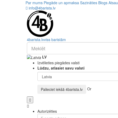
Par mums
Piegāde un apmaksa
Sazināties
Blogs
Atsa
info@4barista.lv
4
barista
.lv
viss baristām
LV
Izvēlieties piegādes valsti
Lūdzu, atlasiet savu valsti
Or
Palieciet iekšā
4barista.lv
Autorizēties