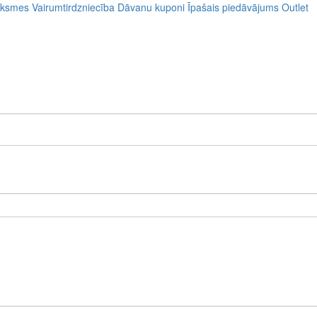
uksmes
Vairumtirdzniecība
Dāvanu kuponi
Īpašais piedāvājums
Outlet