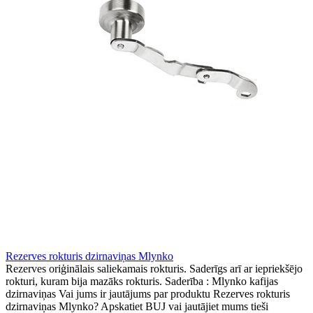
Rezerves rokturis dzirnaviņas Mlynko
Rezerves oriģinālais saliekamais rokturis. Saderīgs arī ar iepriekšējo
rokturi, kuram bija mazāks rokturis. Saderība : Mlynko kafijas
dzirnaviņas Vai jums ir jautājums par produktu Rezerves rokturis
dzirnaviņas Mlynko? Apskatiet BUJ vai jautājiet mums tieši