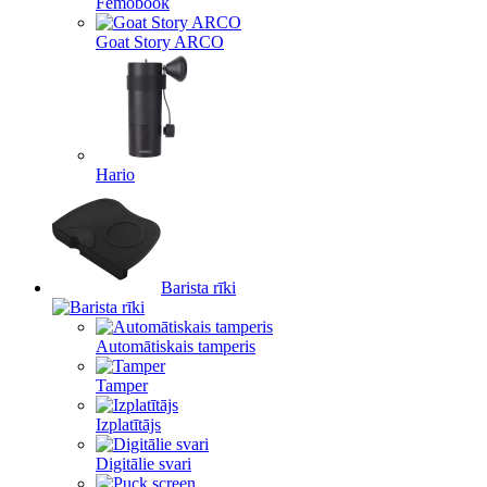
Femobook
Goat Story ARCO
Hario
Barista rīki
Automātiskais tamperis
Tamper
Izplatītājs
Digitālie svari