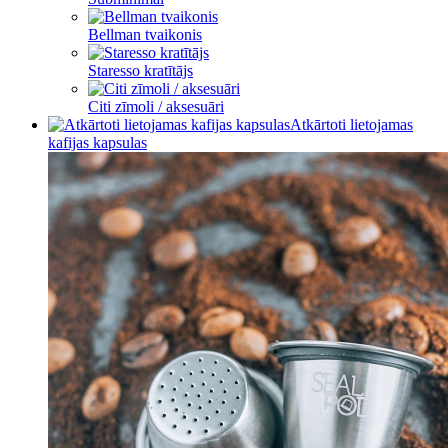
Bellman tvaikonis
Staresso kratītājs
Citi zīmoli / aksesuāri
Atkārtoti lietojamas
kafijas kapsulas