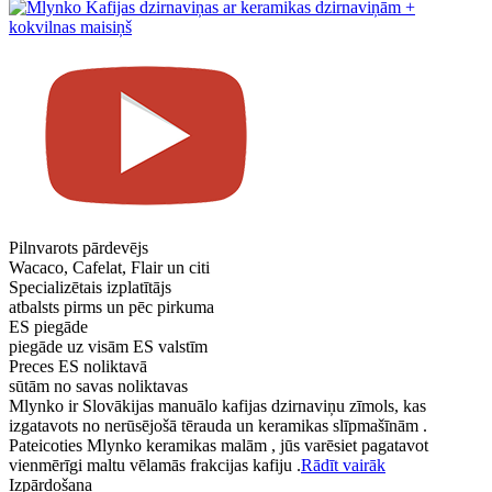
Pilnvarots pārdevējs
Wacaco, Cafelat, Flair un citi
Specializētais izplatītājs
atbalsts pirms un pēc pirkuma
ES piegāde
piegāde uz visām ES valstīm
Preces ES noliktavā
sūtām no savas noliktavas
Mlynko ir Slovākijas manuālo kafijas dzirnaviņu zīmols, kas
izgatavots no nerūsējošā tērauda un keramikas slīpmašīnām .
Pateicoties Mlynko keramikas malām , jūs varēsiet pagatavot
vienmērīgi maltu vēlamās frakcijas kafiju .
Rādīt vairāk
Izpārdošana