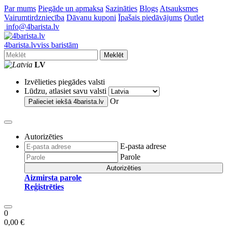
Par mums
Piegāde un apmaksa
Sazināties
Blogs
Atsauksmes
Vairumtirdzniecība
Dāvanu kuponi
Īpašais piedāvājums
Outlet
info@4barista.lv
4
barista
.lv
viss baristām
Meklēt
LV
Izvēlieties piegādes valsti
Lūdzu, atlasiet savu valsti
Or
Palieciet iekšā
4barista.lv
Autorizēties
E-pasta adrese
Parole
Autorizēties
Aizmirsta parole
Reģistrēties
0
0,00 €