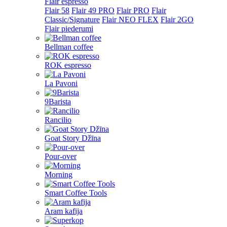
Flair espresso
Flair 58
Flair 49 PRO
Flair PRO
Flair
Classic/Signature
Flair NEO FLEX
Flair 2GO
Flair piederumi
Bellman coffee
ROK espresso
La Pavoni
9Barista
Rancilio
Goat Story Džīna
Pour-over
Morning
Smart Coffee Tools
Aram kafija