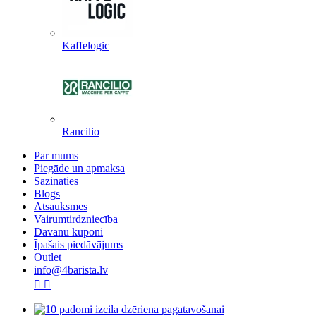
Kaffelogic
Rancilio
Par mums
Piegāde un apmaksa
Sazināties
Blogs
Atsauksmes
Vairumtirdzniecība
Dāvanu kuponi
Īpašais piedāvājums
Outlet
info@4barista.lv