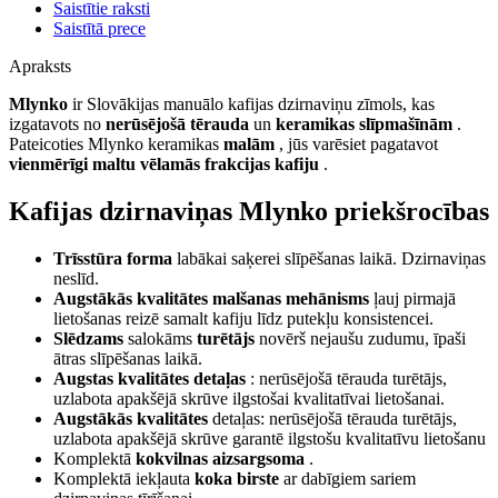
Saistītie raksti
Saistītā prece
Apraksts
Mlynko
ir Slovākijas manuālo kafijas dzirnaviņu zīmols, kas
izgatavots no
nerūsējošā tērauda
un
keramikas slīpmašīnām
.
Pateicoties Mlynko keramikas
malām
, jūs varēsiet pagatavot
vienmērīgi maltu vēlamās frakcijas kafiju
.
Kafijas dzirnaviņas Mlynko priekšrocības
Trīsstūra forma
labākai saķerei slīpēšanas laikā. Dzirnaviņas
neslīd.
Augstākās kvalitātes malšanas mehānisms
ļauj pirmajā
lietošanas reizē samalt kafiju līdz putekļu konsistencei.
Slēdzams
salokāms
turētājs
novērš nejaušu zudumu, īpaši
ātras slīpēšanas laikā.
Augstas kvalitātes detaļas
: nerūsējošā tērauda turētājs,
uzlabota apakšējā skrūve ilgstošai kvalitatīvai lietošanai.
Augstākās kvalitātes
detaļas: nerūsējošā tērauda turētājs,
uzlabota apakšējā skrūve garantē ilgstošu kvalitatīvu lietošanu
Komplektā
kokvilnas aizsargsoma
.
Komplektā iekļauta
koka birste
ar dabīgiem sariem