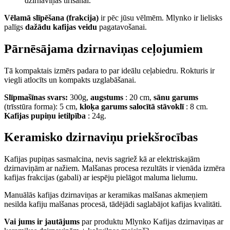
dzirnaviņas tīrīšanai.
Vēlamā slīpēšana (frakcija)
ir pēc jūsu vēlmēm. Mlynko ir lielisks
palīgs
dažādu kafijas veidu
pagatavošanai.
Pārnēsājama dzirnaviņas ceļojumiem
Tā kompaktais izmērs padara to par ideālu ceļabiedru. Rokturis ir
viegli atlocīts un kompakts uzglabāšanai.
Slīpmašīnas svars:
300g,
augstums
: 20 cm,
sānu garums
(trīsstūra forma): 5 cm,
kloķa garums salocītā stāvoklī
: 8 cm.
Kafijas pupiņu ietilpība
: 24g.
Keramisko dzirnaviņu priekšrocības
Kafijas pupiņas sasmalcina, nevis sagriež kā ar elektriskajām
dzirnaviņām ar nažiem. Malšanas procesa rezultāts ir vienāda izmēra
kafijas frakcijas (gabali) ar iespēju pielāgot maluma lielumu.
Manuālās kafijas dzirnaviņas ar keramikas malšanas akmeņiem
nesilda kafiju malšanas procesā, tādējādi saglabājot kafijas kvalitāti.
Vai jums ir jautājums
par produktu Mlynko Kafijas dzirnaviņas ar