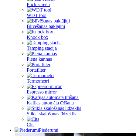
Puck screen
WDT tool
Blīvēšanas paklājiņi
Knock box
Tamping stacija
Piena kannas
Portafilter
Termometri
Espresso mirror
Kafijas automāta tīrīšana
Stikla skalošanas līdzeklis
Cits
Piederumi