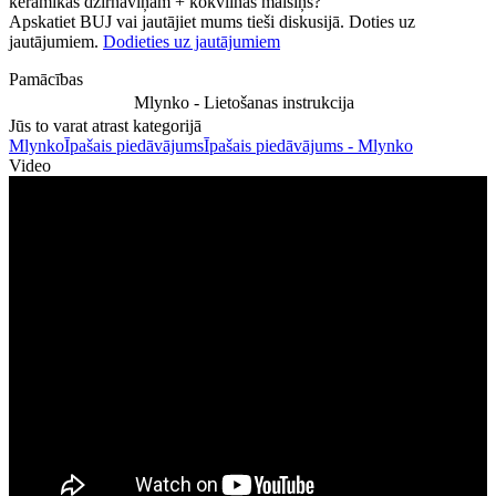
keramikas dzirnaviņām + kokvilnas maisiņš?
Apskatiet BUJ vai jautājiet mums tieši diskusijā. Doties uz
jautājumiem.
Dodieties uz jautājumiem
Pamācības
Mlynko - Lietošanas instrukcija
Jūs to varat atrast kategorijā
Mlynko
Īpašais piedāvājums
Īpašais piedāvājums - Mlynko
Video