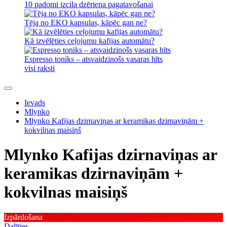
10 padomi izcila dzēriena pagatavošanai
Tēja no EKO kapsulas, kāpēc gan ne?
Kā izvēlēties ceļojumu kafijas automātu?
Espresso toniks – atsvaidzinošs vasaras hīts
visi raksti
Ievads
Mlynko
Mlynko Kafijas dzirnaviņas ar keramikas dzirnaviņām +
kokvilnas maisiņš
Mlynko Kafijas dzirnaviņas ar
keramikas dzirnaviņām +
kokvilnas maisiņš
Izpārdošana
Dalīties