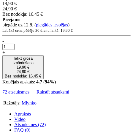
19,90 €
24,90 €
Bez nodokļa: 16,45 €
Pieejams
piegāde uz 12.8.
(
piegādes iespējas
)
Labākā cena pēdējo 30 dienu laikā: 19,90 €
-
+
Ielikt grozā
Izpārdošana
19,90 €
24,90 €
Bez nodokļa: 16,45 €
Kopējais apskats:
4.7
(
94%
)
72 atsauksmes
Rakstīt atsauksmi
Ražotājs:
Mlynko
Apraksts
Video
Atsauksmes (72)
FAQ (0)