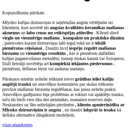
Kopsavilkuma pārskats
Mlynko kafijas dzirnaviņas ir saņēmušas augstu vērtējumu no
klientiem, kuri novērtē tās
augstas kvalitātes keramikas malšanas
akmeņus
un
labo cenas un veiktspējas attiecību
. Klienti slavē
vieglo un vienmērīgo malšanu
,
kompakto un praktisko dizainu
, pateicoties kuram dzirnaviņas labi ieguļ rokā un ir
ideāli
piemērotas ceļošanai
. Daudzi izceļ
iespēju regulēt malšanas
biezumu
un
vienmērīgo rezultātu
, kas ir piemērots dažādām
kafijas pagatavošanas metodēm, tostarp mokas kannā vai Aeropress.
Daži lietotāji novērtēja arī
komplektā iekļautos piederumus
,
piemēram, tīrīšanas birsti vai auduma maisiņu.
Pārskatos minētie nelielie trūkumi ietver
grūtības ieliet kafiju
augšējā traukā
un atsevišķus komentārus par skalas trūkumu
precīzai malšanas biezuma regulēšanai, kas prasa nelielu praksi.
Atsevišķos gadījumos bija problēmas ar rokturi vai apakšējo trauku,
taču tās bieži vien tika ātri atrisinātas, nomainot rezerves daļu.
Neskatoties uz šīm nelielajām piezīmēm
, klientu apmierinātība ar
Mlynko dzirnaviņām ir augsta
, un daudzi
labprāt to iesaka
kā
lielisku alternatīvu dārgākiem modeļiem.
visas atsauksmes