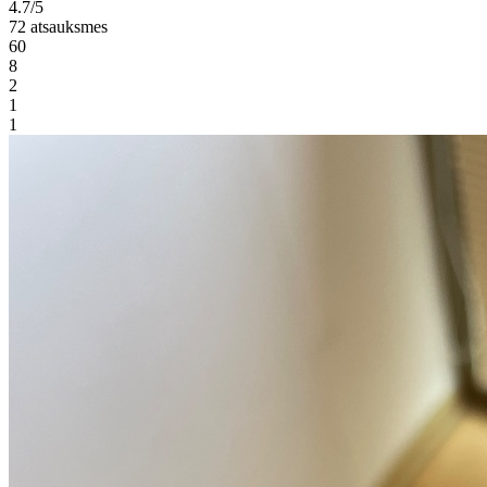
4.7/5
72 atsauksmes
60
8
2
1
1