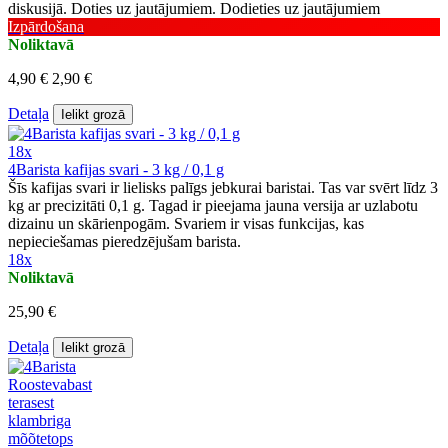
diskusijā. Doties uz jautājumiem. Dodieties uz jautājumiem
Izpārdošana
Noliktavā
4,90 €
2,90 €
Detaļa
Ielikt grozā
18x
4Barista kafijas svari - 3 kg / 0,1 g
Šīs kafijas svari ir lielisks palīgs jebkurai baristai. Tas var svērt līdz 3
kg ar precizitāti 0,1 g. Tagad ir pieejama jauna versija ar uzlabotu
dizainu un skārienpogām. Svariem ir visas funkcijas, kas
nepieciešamas pieredzējušam barista.
18x
Noliktavā
25,90 €
Detaļa
Ielikt grozā