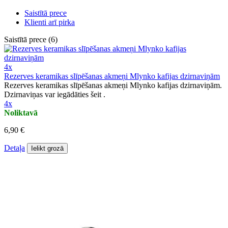
Saistītā prece
Klienti arī pirka
Saistītā prece (6)
4x
Rezerves keramikas slīpēšanas akmeņi Mlynko kafijas dzirnaviņām
Rezerves keramikas slīpēšanas akmeņi Mlynko kafijas dzirnaviņām.
Dzirnaviņas var iegādāties šeit .
4x
Noliktavā
6,90 €
Detaļa
Ielikt grozā