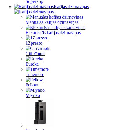
Superkop
Kafijas dzirnaviņas
Manuālās kafijas dzirnaviņas
Elektriskās kafijas dzirnaviņas
1Zpresso
Citi zīmoli
Eureka
Timemore
Fellow
Mlynko