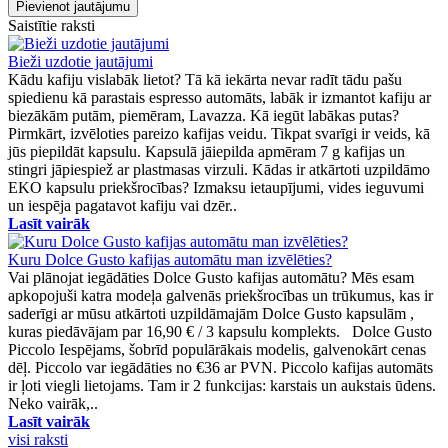
Pievienot jautājumu
Saistītie raksti
Bieži uzdotie jautājumi
Kādu kafiju vislabāk lietot? Tā kā iekārta nevar radīt tādu pašu
spiedienu kā parastais espresso automāts, labāk ir izmantot kafiju ar
biezākām putām, piemēram, Lavazza. Kā iegūt labākas putas?
Pirmkārt, izvēloties pareizo kafijas veidu. Tikpat svarīgi ir veids, kā
jūs piepildāt kapsulu. Kapsulā jāiepilda apmēram 7 g kafijas un
stingri jāpiespiež ar plastmasas virzuli. Kādas ir atkārtoti uzpildāmo
EKO kapsulu priekšrocības? Izmaksu ietaupījumi, vides ieguvumi
un iespēja pagatavot kafiju vai dzēr..
Lasīt vairāk
Kuru Dolce Gusto kafijas automātu man izvēlēties?
Vai plānojat iegādāties Dolce Gusto kafijas automātu? Mēs esam
apkopojuši katra modeļa galvenās priekšrocības un trūkumus, kas ir
saderīgi ar mūsu atkārtoti uzpildāmajām Dolce Gusto kapsulām ,
kuras piedāvājam par 16,90 € / 3 kapsulu komplekts. Dolce Gusto
Piccolo Iespējams, šobrīd populārākais modelis, galvenokārt cenas
dēļ. Piccolo var iegādāties no €36 ar PVN. Piccolo kafijas automāts
ir ļoti viegli lietojams. Tam ir 2 funkcijas: karstais un aukstais ūdens.
Neko vairāk,..
Lasīt vairāk
visi raksti