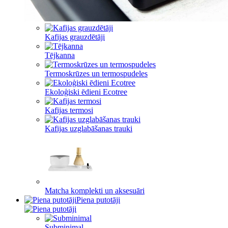
Kafijas grauzdētāji
Tējkanna
Termoskrūzes un termospudeles
Ekoloģiski ēdieni Ecotree
Kafijas termosi
Kafijas uzglabāšanas trauki
Matcha komplekti un aksesuāri
Piena putotāji
Subminimal