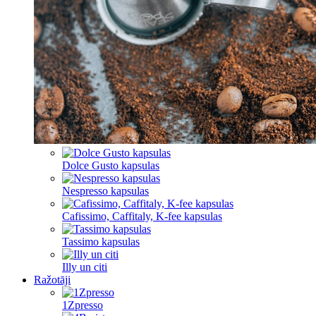
Dolce Gusto kapsulas
Nespresso kapsulas
Cafissimo, Caffitaly, K-fee kapsulas
Tassimo kapsulas
Illy un citi
Ražotāji
1Zpresso