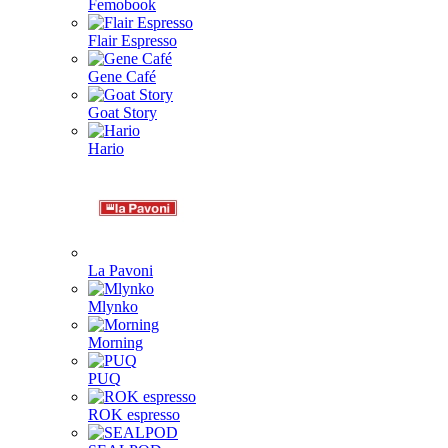
Femobook
Flair Espresso
Gene Café
Goat Story
Hario
La Pavoni
Mlynko
Morning
PUQ
ROK espresso