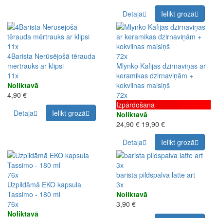
Detaļa
Ielikt grozā
11x
4Barista Nerūsējošā tērauda
72x
mērtrauks ar klipsi
Mlynko Kafijas dzirnaviņas ar
11x
keramikas dzirnaviņām +
Noliktavā
kokvilnas maisiņš
4,90 €
72x
Izpārdošana
Detaļa
Ielikt grozā
Noliktavā
24,90 €
19,90 €
Detaļa
Ielikt grozā
3x
76x
barista pildspalva latte art
Uzpildāmā EKO kapsula
3x
Tassimo - 180 ml
Noliktavā
76x
3,90 €
Noliktavā