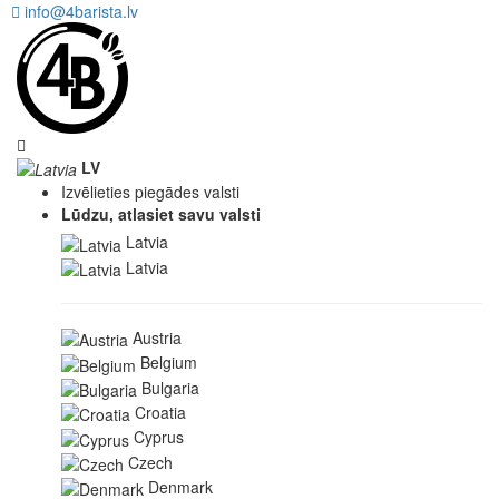
info@4barista.lv
LV
Izvēlieties piegādes valsti
Lūdzu, atlasiet savu valsti
Latvia
Latvia
Austria
Belgium
Bulgaria
Croatia
Cyprus
Czech
Denmark