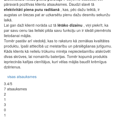
pārsvarā pozitīvas klientu atsauksmes. Daudzi slavē tā
efektivitāti piena putu radīšanā
, kas, pēc dažu teiktā, ir
augstas un biezas pat ar uzkarsētu pienu dažu desmitu sekunžu
laikā.
Lai gan daži klienti norāda uz tā
lētāko dizainu
, viņi piekrīt, ka
par savu cenu tas lieliski pilda savu funkciju un ir ideāli piemērots
lietošanai mājās.
Tomēr pastāv arī viedokļi, kas to raksturo kā zemākas kvalitātes
produktu, īpaši attiecībā uz meistarību un pārslēgšanas jutīgumu.
Kāds klients kā nelielu trūkumu minēja nepieciešamību atskrūvēt
divas skrūves, lai nomainītu baterijas. Tomēr kopumā produkts
iepriecinās kafijas cienītājus, kuri vēlas mājās baudīt krēmīgus
dzērienus.
visas atsauksmes
3.4/5
7 atsauksmes
2
1
3
0
1