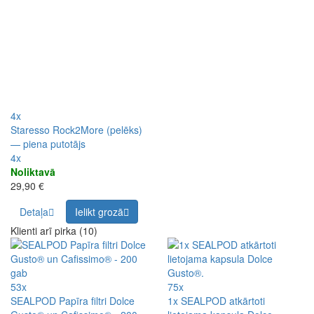
4x
Staresso Rock2More (pelēks)
— piena putotājs
4x
Noliktavā
29,90 €
Detaļa
Ielikt grozā
Klienti arī pirka (10)
53x
75x
SEALPOD Papīra filtri Dolce
1x SEALPOD atkārtoti