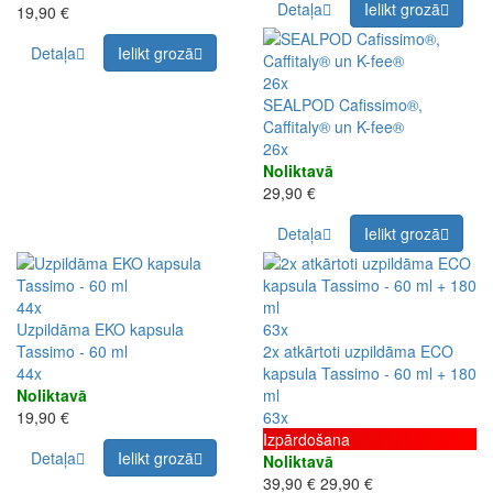
Detaļa
Ielikt grozā
19,90 €
Detaļa
Ielikt grozā
26x
SEALPOD Cafissimo®,
Caffitaly® un K-fee®
26x
Noliktavā
29,90 €
Detaļa
Ielikt grozā
44x
Uzpildāma EKO kapsula
63x
Tassimo - 60 ml
2x atkārtoti uzpildāma ECO
44x
kapsula Tassimo - 60 ml + 180
Noliktavā
ml
19,90 €
63x
Izpārdošana
Detaļa
Ielikt grozā
Noliktavā
39,90 €
29,90 €