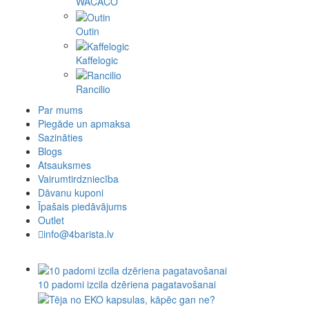
WACACO
Outin
Kaffelogic
Rancilio
Par mums
Piegāde un apmaksa
Sazināties
Blogs
Atsauksmes
Vairumtirdzniecība
Dāvanu kuponi
Īpašais piedāvājums
Outlet
info@4barista.lv
10 padomi izcila dzēriena pagatavošanai