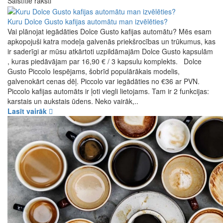
Saistītie raksti
Kuru Dolce Gusto kafijas automātu man izvēlēties?
Vai plānojat iegādāties Dolce Gusto kafijas automātu? Mēs esam
apkopojuši katra modeļa galvenās priekšrocības un trūkumus, kas
ir saderīgi ar mūsu atkārtoti uzpildāmajām Dolce Gusto kapsulām
, kuras piedāvājam par 16,90 € / 3 kapsulu komplekts. Dolce
Gusto Piccolo Iespējams, šobrīd populārākais modelis,
galvenokārt cenas dēļ. Piccolo var iegādāties no €36 ar PVN.
Piccolo kafijas automāts ir ļoti viegli lietojams. Tam ir 2 funkcijas:
karstais un aukstais ūdens. Neko vairāk,..
Lasīt vairāk