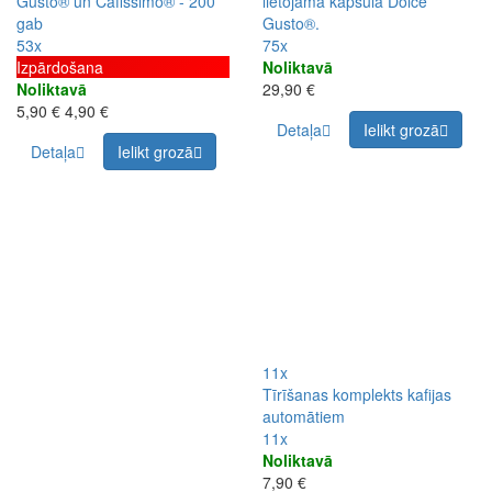
Gusto® un Cafissimo® - 200
lietojama kapsula Dolce
gab
Gusto®.
53x
75x
Izpārdošana
Noliktavā
Noliktavā
29,90 €
5,90 €
4,90 €
Detaļa
Ielikt grozā
Detaļa
Ielikt grozā
11x
Tīrīšanas komplekts kafijas
automātiem
11x
Noliktavā
7,90 €