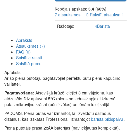
Kopējais apskats:
3.4
(
68%
)
7 atsauksmes
Rakstīt atsauksmi
Ražotājs:
4Barista
Apraksts
Atsauksmes (7)
FAQ (0)
Saistītie raksti
Saistītā prece
Apraksts
Ar šo piena putotāju pagatavojiet perfektu putu pienu kapučīno
vai lattei.
Pagatavošana:
Atsevišķā krūzē ielejiet 3 cm vājpiena, kas
atdzesēts līdz aptuveni 5°C (piens no ledusskapja). Uzkarsē
putas mikroviļņu krāsnī (pēc izvēles) un lēnām ielej kafijā.
PADOMS. Piena putas var izmantot, lai izveidotu dažādus
dizainus, kas izskatās Professional, izmantojot
barista pildspalvu
.
Piena putotājs prasa 2xAA baterijas (nav iekļautas komplektā).