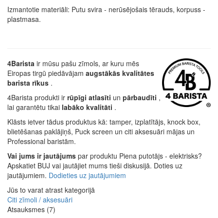
Izmantotie materiāli: Putu svira - nerūsējošais tērauds, korpuss -
plastmasa.
4Barista
ir mūsu pašu zīmols, ar kuru mēs
Eiropas tirgū piedāvājam
augstākās kvalitātes
barista rīkus
.
4Barista produkti ir
rūpīgi atlasīti
un
pārbaudīti
,
lai garantētu tikai
labāko kvalitāti
.
Klāsts ietver tādus produktus kā: tamper, izplatītājs, knock box,
blietēšanas paklājiņš, Puck screen un citi aksesuāri mājas un
Professional baristām.
Vai jums ir jautājums
par produktu Piena putotājs - elektrisks?
Apskatiet BUJ vai jautājiet mums tieši diskusijā. Doties uz
jautājumiem.
Dodieties uz jautājumiem
Jūs to varat atrast kategorijā
Citi zīmoli / aksesuāri
Atsauksmes (7)