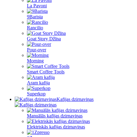
La Pavoni
9Barista
Rancilio
Goat Story Džīna
Pour-over
Morning
Smart Coffee Tools
Aram kafija
Superkop
Kafijas dzirnaviņas
Manuālās kafijas dzirnaviņas
Elektriskās kafijas dzirnaviņas