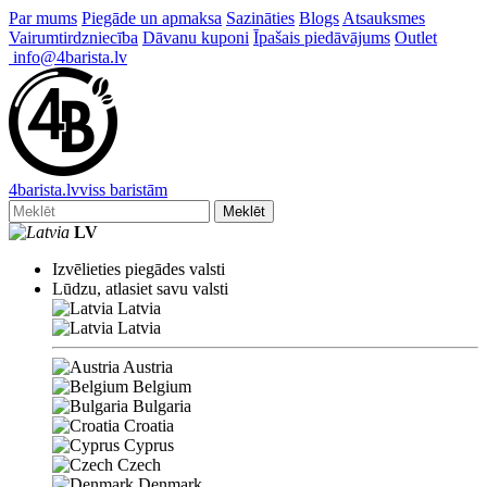
Par mums
Piegāde un apmaksa
Sazināties
Blogs
Atsauksmes
Vairumtirdzniecība
Dāvanu kuponi
Īpašais piedāvājums
Outlet
info@4barista.lv
4
barista
.lv
viss baristām
Meklēt
LV
Izvēlieties piegādes valsti
Lūdzu, atlasiet savu valsti
Latvia
Latvia
Austria
Belgium
Bulgaria
Croatia
Cyprus
Czech
Denmark