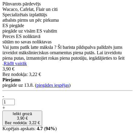
Pilnvarots pārdevējs
Wacaco, Cafelat, Flair un citi
Specializētais izplatītājs
atbalsts pirms un pēc pirkuma
ES piegāde
piegāde uz visām ES valstīm
Preces ES noliktavā
sūtām no savas noliktavas
Vai jums patīk latte māksla ? Šī barista pildspalva palīdzēs jums
izveidot mākslinieciskus ornamentus piena putās. Lai izveidotu
piena putas, izmantojiet rokas piena putotāju, iegādājieties to šeit
.
Rādīt vairāk
3,90 €
Bez nodokļa: 3,22 €
Pieejams
piegāde uz 13.8.
(
piegādes iespējas
)
-
+
Ielikt grozā
3,90 €
Bez nodokļa: 3,22 €
Kopējais apskats:
4.7
(
94%
)