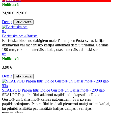
Noliktavā
24,90 €
19,90 €
Detaļa
Ielikt grozā
8x
Baristiskā ota 4Barista
Baristiska birste no dabīgiem materiāliem piemērota sviru, kafijas
dzirnaviņu vai mehānisko kafijas automātu detaļu tīrīšanai. Garums :
190 mm, roktura materiāls : koks, otas materiāls : dabiski sari.
8x
Noliktavā
3,90 €
Detaļa
Ielikt grozā
53x
SEALPOD Papīra filtri Dolce Gusto® un Cafissimo® - 200 gab
SEALPOD papīra filtri atkārtoti uzpildāmām kapsulām Dolce
Gusto® un Cafissimo® kafijas automātiem. Šī ir izvēles
papildaprīkojums. Papīra filtri ir ideāli piemēroti maigi maltai kafijai,
lai pilnībā izfiltrētu pat mazākās kafijas daļiņas , vai tējas
pagatavošanai .