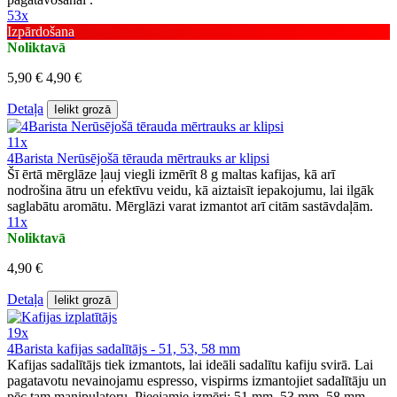
53x
Izpārdošana
Noliktavā
5,90 €
4,90 €
Detaļa
Ielikt grozā
11x
4Barista Nerūsējošā tērauda mērtrauks ar klipsi
Šī ērtā mērglāze ļauj viegli izmērīt 8 g maltas kafijas, kā arī
nodrošina ātru un efektīvu veidu, kā aiztaisīt iepakojumu, lai ilgāk
saglabātu aromātu. Mērglāzi varat izmantot arī citām sastāvdaļām.
11x
Noliktavā
4,90 €
Detaļa
Ielikt grozā
19x
4Barista kafijas sadalītājs - 51, 53, 58 mm
Kafijas sadalītājs tiek izmantots, lai ideāli sadalītu kafiju svirā. Lai
pagatavotu nevainojamu espresso, vispirms izmantojiet sadalītāju un
pēc tam manipulatoru. Pieejamie izmēri: 51 mm, 53 mm, 58 mm.