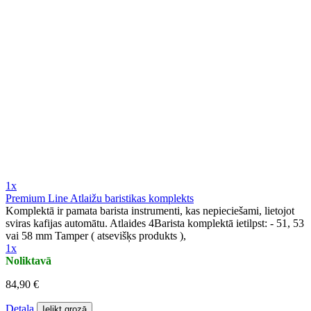
1x
Premium Line Atlaižu baristikas komplekts
Komplektā ir pamata barista instrumenti, kas nepieciešami, lietojot
sviras kafijas automātu. Atlaides 4Barista komplektā ietilpst: - 51, 53
vai 58 mm Tamper ( atsevišķs produkts ),
1x
Noliktavā
84,90 €
Detaļa
Ielikt grozā