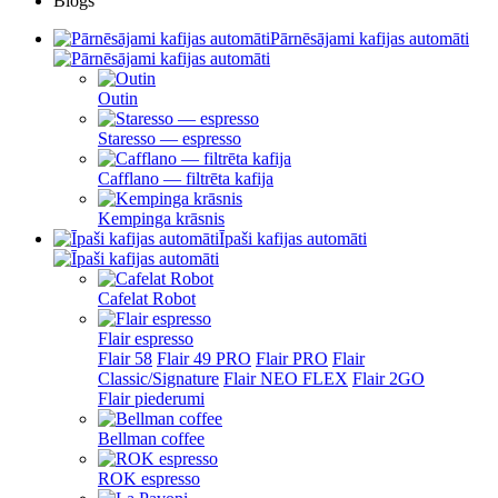
Blogs
Pārnēsājami kafijas automāti
Outin
Staresso — espresso
Cafflano — filtrēta kafija
Kempinga krāsnis
Īpaši kafijas automāti
Cafelat Robot
Flair espresso
Flair 58
Flair 49 PRO
Flair PRO
Flair
Classic/Signature
Flair NEO FLEX
Flair 2GO
Flair piederumi
Bellman coffee
ROK espresso