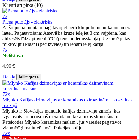
Klienti arī pirka (10)
7x
Piena putotājs - elektrisks
Ar šo piena putotāju pagatavojiet perfektu putu pienu kapučīno vai
lattei. Pagatavošana: Atsevišķā krūzē ielejiet 3 cm vājpiena, kas
atdzesēts līdz aptuveni 5°C (piens no ledusskapja). Uzkarsē putas
mikroviļņu krāsnī (pēc izvēles) un lēnām ielej kafijā.
7x
Noliktavā
4,90 €
Detaļa
Ielikt grozā
72x
Mlynko Kafijas dzirnaviņas ar keramikas dzirnaviņām + kokvilnas
maisiņš
Mlynko ir Slovākijas manuālo kafijas dzirnaviņu zīmols, kas
izgatavots no nerūsējošā tērauda un keramikas slīpmašīnām .
Pateicoties Mlynko keramikas malām , jūs varēsiet pagatavot
vienmērīgi maltu vēlamās frakcijas kafiju .
72x
Izpārdošana