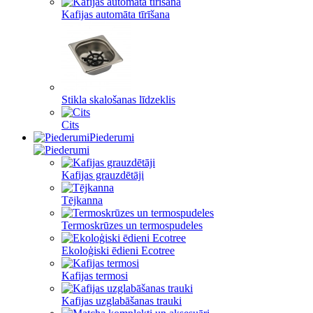
Kafijas automāta tīrīšana
Stikla skalošanas līdzeklis
Cits
Piederumi
Kafijas grauzdētāji
Tējkanna
Termoskrūzes un termospudeles
Ekoloģiski ēdieni Ecotree
Kafijas termosi
Kafijas uzglabāšanas trauki