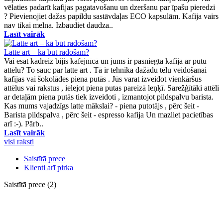
vēlaties padarīt kafijas pagatavošanu un dzeršanu par īpašu pieredzi
? Pievienojiet dažas papildu sastāvdaļas ECO kapsulām. Kafija vairs
nav tikai melna. Izbaudiet daudza..
Lasīt vairāk
Latte art – kā būt radošam?
Vai esat kādreiz bijis kafejnīcā un jums ir pasniegta kafija ar putu
attēlu? To sauc par latte art . Tā ir tehnika dažādu tēlu veidošanai
kafijas vai šokolādes piena putās . Jūs varat izveidot vienkāršus
attēlus vai rakstus , ielejot piena putas pareizā leņķī. Sarežģītāki attēli
ar detaļām piena putās tiek izveidoti , izmantojot pildspalvu barista.
Kas mums vajadzīgs latte mākslai? - piena putotājs , pērc šeit -
Barista pildspalva , pērc šeit - espresso kafija Un mazliet pacietības
arī :-). Pārb..
Lasīt vairāk
visi raksti
Saistītā prece
Klienti arī pirka
Saistītā prece (2)