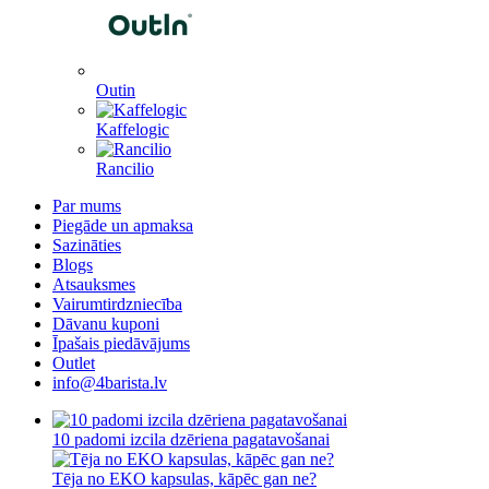
Outin
Kaffelogic
Rancilio
Par mums
Piegāde un apmaksa
Sazināties
Blogs
Atsauksmes
Vairumtirdzniecība
Dāvanu kuponi
Īpašais piedāvājums
Outlet
info@4barista.lv
10 padomi izcila dzēriena pagatavošanai
Tēja no EKO kapsulas, kāpēc gan ne?