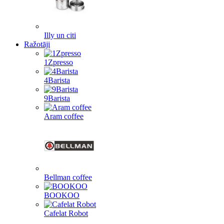
Illy un citi
Ražotāji
1Zpresso
4Barista
9Barista
Aram coffee
Bellman coffee
BOOKOO
Cafelat Robot