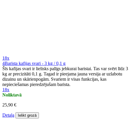
18x
4Barista kafijas svari - 3 kg / 0,1 g
Šīs kafijas svari ir lielisks palīgs jebkurai baristai. Tas var svērt līdz 3
kg ar precizitāti 0,1 g. Tagad ir pieejama jauna versija ar uzlabotu
dizainu un skārienpogām. Svariem ir visas funkcijas, kas
nepieciešamas pieredzējušam barista.
18x
Noliktavā
25,90 €
Detaļa
Ielikt grozā