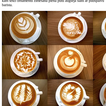
kam seko ornamentu zīmēšana piena putu augšējā slānī ar pildspalvu
barista.