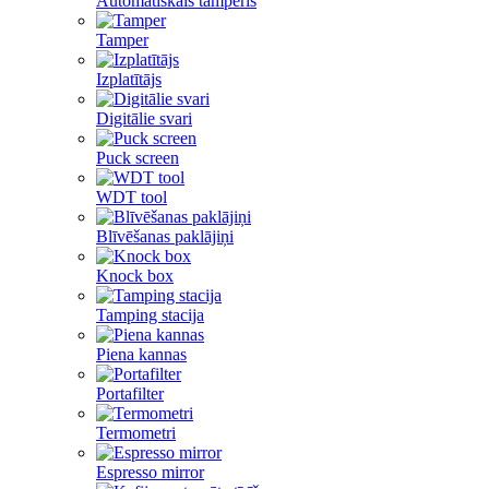
Automātiskais tamperis
Tamper
Izplatītājs
Digitālie svari
Puck screen
WDT tool
Blīvēšanas paklājiņi
Knock box
Tamping stacija
Piena kannas
Portafilter
Termometri
Espresso mirror