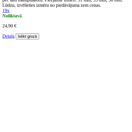
Lūdzu, izvēlieties izmēru no piedāvājuma zem cenas.
19x
Noliktavā
24,90 €
Detaļa
Ielikt grozā