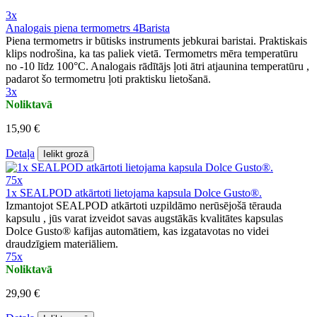
3x
Analogais piena termometrs 4Barista
Piena termometrs ir būtisks instruments jebkurai baristai. Praktiskais
klips nodrošina, ka tas paliek vietā. Termometrs mēra temperatūru
no -10 līdz 100°C. Analogais rādītājs ļoti ātri atjaunina temperatūru ,
padarot šo termometru ļoti praktisku lietošanā.
3x
Noliktavā
15,90 €
Detaļa
Ielikt grozā
75x
1x SEALPOD atkārtoti lietojama kapsula Dolce Gusto®.
Izmantojot SEALPOD atkārtoti uzpildāmo nerūsējošā tērauda
kapsulu , jūs varat izveidot savas augstākās kvalitātes kapsulas
Dolce Gusto® kafijas automātiem, kas izgatavotas no videi
draudzīgiem materiāliem.
75x
Noliktavā
29,90 €