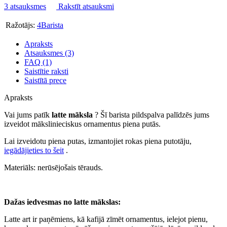
3 atsauksmes
Rakstīt atsauksmi
Ražotājs:
4Barista
Apraksts
Atsauksmes (3)
FAQ (1)
Saistītie raksti
Saistītā prece
Apraksts
Vai jums patīk
latte māksla
? Šī barista pildspalva palīdzēs jums
izveidot mākslinieciskus ornamentus piena putās.
Lai izveidotu piena putas, izmantojiet rokas piena putotāju,
iegādājieties to šeit
.
Materiāls: nerūsējošais tērauds.
Dažas iedvesmas no latte mākslas:
Latte art ir paņēmiens, kā kafijā zīmēt ornamentus, ielejot pienu,