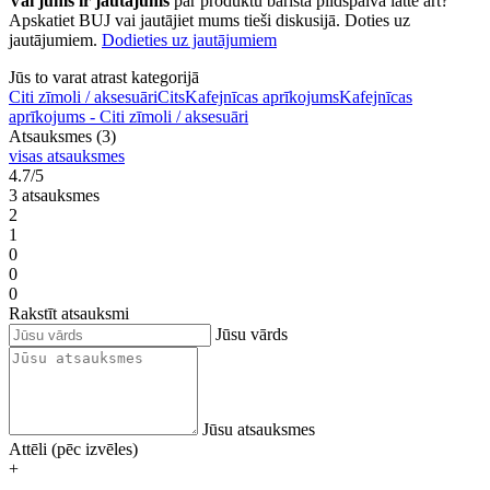
Vai jums ir jautājums
par produktu barista pildspalva latte art?
Apskatiet BUJ vai jautājiet mums tieši diskusijā. Doties uz
jautājumiem.
Dodieties uz jautājumiem
Jūs to varat atrast kategorijā
Citi zīmoli / aksesuāri
Cits
Kafejnīcas aprīkojums
Kafejnīcas
aprīkojums - Citi zīmoli / aksesuāri
Atsauksmes (3)
visas atsauksmes
4.7/5
3 atsauksmes
2
1
0
0
0
Rakstīt atsauksmi
Jūsu vārds
Jūsu atsauksmes
Attēli (pēc izvēles)
+