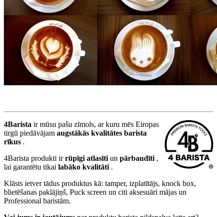
4Barista
ir mūsu pašu zīmols, ar kuru mēs Eiropas
tirgū piedāvājam
augstākās kvalitātes barista
rīkus
.
4Barista produkti ir
rūpīgi atlasīti
un
pārbaudīti
,
lai garantētu tikai
labāko kvalitāti
.
Klāsts ietver tādus produktus kā: tamper, izplatītājs, knock box,
blietēšanas paklājiņš, Puck screen un citi aksesuāri mājas un
Professional baristām.