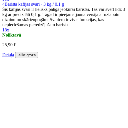
4Barista kafijas svari - 3 kg / 0,1 g
Šīs kafijas svari ir lielisks palīgs jebkurai baristai. Tas var svērt līdz 3
kg ar precizitāti 0,1 g. Tagad ir pieejama jauna versija ar uzlabotu
dizainu un skārienpogām. Svariem ir visas funkcijas, kas
nepieciešamas pieredzējušam barista.
18x
Noliktavā
25,90 €
Detaļa
Ielikt grozā