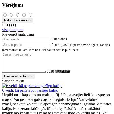
Vērtējums
Rakstīt atsauksmi
FAQ (1)
visi jautājumi
Pievienot jautājumu
Jūsu vārds
Jūsu e-pasts
E-pasts nav obligāts. Tas tiek
izmantots tikai atbildes nosūtīšanai un netiks publicēts.
Jūsu jautājums
Pievienot jautājumu
Saistītie raksti
6 veidi, kā pagatavot garšīgu kafiju
Uzpildāmās kapsulas un maltā kafija? Pagatavojiet lielisku espresso
mājās! Vai jūs bieži gatavojat arī regular kafiju? Vai vēlaties
izmēģināt kaut ko citu? Kāpēc gan nepamēģināt augstākās kvalitātes
kafiju, ko dzeram labākajās itāļu kafejnīcās? Ar mūsu atkārtoti
uzpildāmo kapsulu jūs varat pagatavot vislabāko kafiju mājās. Vai