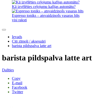
Kā izvēlēties ceļojumu kafijas automātu?
Espresso toniks – atsvaidzinošs vasaras hīts
visi raksti
Ievads
Citi zīmoli / aksesuāri
barista pildspalva latte art
barista pildspalva latte art
Dalīties
Copy
E-mail
Facebook
Twitter