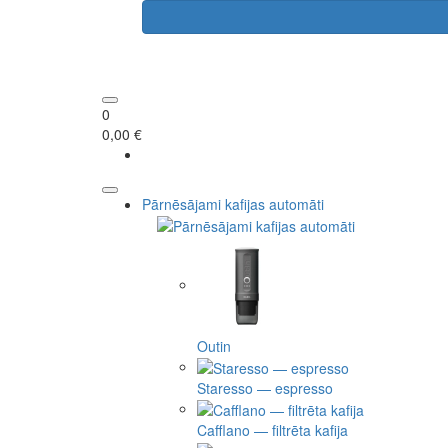
0
0,00 €
Pārnēsājami kafijas automāti
Outin
Staresso — espresso
Cafflano — filtrēta kafija