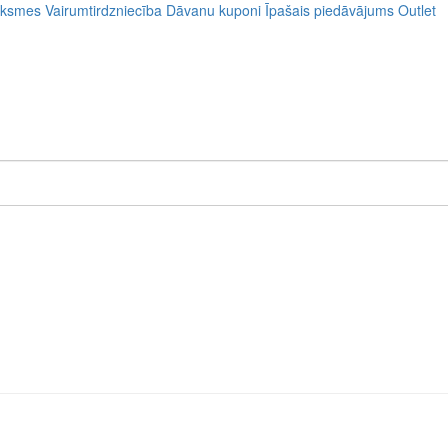
uksmes
Vairumtirdzniecība
Dāvanu kuponi
Īpašais piedāvājums
Outlet