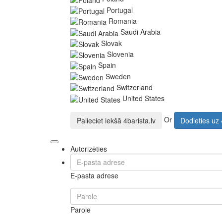
Portugal
Romania
Saudi Arabia
Slovak
Slovenia
Spain
Sweden
Switzerland
United States
Or
Palieciet iekšā
4barista.lv
Dodieties uz
Autorizēties
E-pasta adrese
Parole