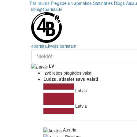
Par mums
Piegāde un apmaksa
Sazināties
Blogs
Atsa
info@4barista.lv
4
barista
.lv
viss baristām
LV
Izvēlieties piegādes valsti
Lūdzu, atlasiet savu valsti
Latvia
Latvia
Austria
Belgium