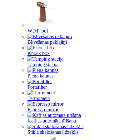
WDT tool
Blīvēšanas paklājiņi
Knock box
Tamping stacija
Piena kannas
Portafilter
Termometri
Espresso mirror
Kafijas automāta tīrīšana
Stikla skalošanas līdzeklis