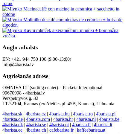
Angļu atbalsts
EN: +421 944 750 100 (9:00-13:00)
info@4barista.lv
Atgriešanās adrese
OMNIVA LT (sorting center) – Packeta International
99670998 - 4barista.lv
Perspektyvos g. 32
LT-52104, Kaunas (ex Ateities pl. 45B, Kaunas), Lithuania
4barista.sk
|
4barista.cz
|
4barista.hu
|
4barista.ro
|
4barista.pl
|
4barista.de
|
4barista.com
|
4barista.hr
|
4barista.nl
|
4barista.be
|
4barista.dk
|
4barista.se
|
4barista.pt
|
4barista.fi
|
4barista.lt
|
4barista.ee
|
4barista.ch
|
cafebarista.fr
|
kaffeebarista.at
|