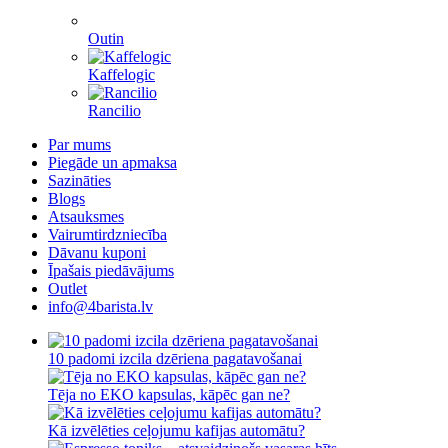
Outin
Kaffelogic
Rancilio
Par mums
Piegāde un apmaksa
Sazināties
Blogs
Atsauksmes
Vairumtirdzniecība
Dāvanu kuponi
Īpašais piedāvājums
Outlet
info@4barista.lv
10 padomi izcila dzēriena pagatavošanai
Tēja no EKO kapsulas, kāpēc gan ne?
Kā izvēlēties ceļojumu kafijas automātu?