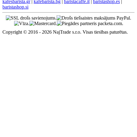
kafesbarista.gr
|
kafebarista.bg
|
baristacaffe.it
|
baristashop.es
|
baristashop.si
Copyright © 2016 - 2026 NajTrade s.r.o. Visas tiesības paturētas.