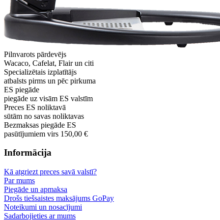
Pilnvarots pārdevējs
Wacaco, Cafelat, Flair un citi
Specializētais izplatītājs
atbalsts pirms un pēc pirkuma
ES piegāde
piegāde uz visām ES valstīm
Preces ES noliktavā
sūtām no savas noliktavas
Bezmaksas piegāde ES
pasūtījumiem virs 150,00 €
Informācija
Kā atgriezt preces savā valstī?
Par mums
Piegāde un apmaksa
Drošs tiešsaistes maksājums GoPay
Noteikumi un nosacījumi
Sadarbojieties ar mums