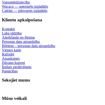
Vairumtirdzniecība
Wacaco — autorizēts izplatītājs
Cafelat — pilnvarots izplatītājs
Klientu apkalpošana
Kontakti
Laba sūdzība
Atteikšanās no līguma
Personas datu aizsardzība
Biļetens – personas datu aizsardzība
Vietnes karte
Ražotāji
Atsauksmes
Dāvanu kuponi
Īpašais piedāvājums
Pamācības
Sekojiet mums
Mūsu veikali