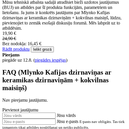
Mūsu tehniskā atbalsta sadaļā atradīsiet bieži uzdotos jautājumus
(BUJ) un atbildes par šī produkta funkcijām, parametriem un
lietošanu. Ja jums ir konkrēts jautājums par Mlynko Kafijas
dzirnaviņas ar keramikas dzirnaviņām + kokvilnas maisiņš, lūdzu,
pievienojiet to zemāk esošajā diskusiju forumā. Mēs labprāt uz to
atbildēsim.
19,90 €
24,90 €
Bez nodokļa: 16,45 €
Rādīt produktu
Ielikt grozā
Pieejams
piegāde uz 12.8.
(
piegādes iespējas
)
FAQ (Mlynko Kafijas dzirnaviņas ar
keramikas dzirnaviņām + kokvilnas
maisiņš)
Nav pieejamu jautājumu.
Pievienot jautājumu
Jūsu vārds
Jūsu e-pasts
E-pasts nav obligāts. Tas tiek
izmantots tikai atbildes nosūtīšanai un netiks publicēts.