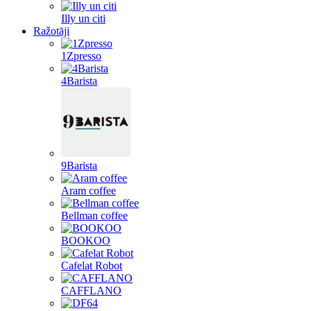
Illy un citi
Ražotāji
1Zpresso
4Barista
9Barista
Aram coffee
Bellman coffee
BOOKOO
Cafelat Robot
CAFFLANO