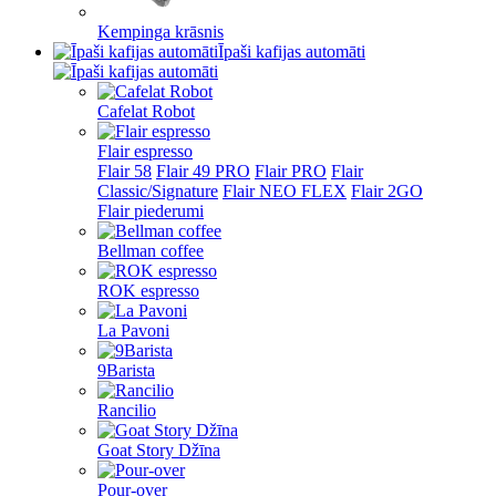
Kempinga krāsnis
Īpaši kafijas automāti
Cafelat Robot
Flair espresso
Flair 58
Flair 49 PRO
Flair PRO
Flair
Classic/Signature
Flair NEO FLEX
Flair 2GO
Flair piederumi
Bellman coffee
ROK espresso
La Pavoni
9Barista
Rancilio
Goat Story Džīna
Pour-over