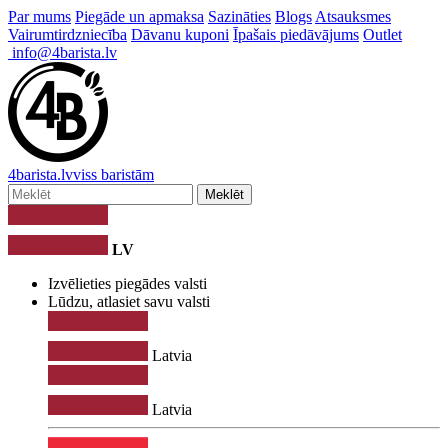
Par mums
Piegāde un apmaksa
Sazināties
Blogs
Atsauksmes
Vairumtirdzniecība
Dāvanu kuponi
Īpašais piedāvājums
Outlet
info@4barista.lv
4
barista
.lv
viss baristām
Meklēt
LV
Izvēlieties piegādes valsti
Lūdzu, atlasiet savu valsti
Latvia
Latvia