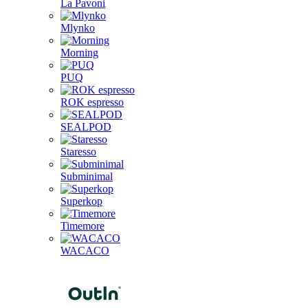
La Pavoni
Mlynko
Morning
PUQ
ROK espresso
SEALPOD
Staresso
Subminimal
Superkop
Timemore
WACACO