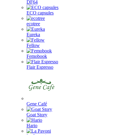
DF64
ECO capsules
ecotree
Eureka
Fellow
Femobook
Flair Espresso
Gene Café
Goat Story
Hario