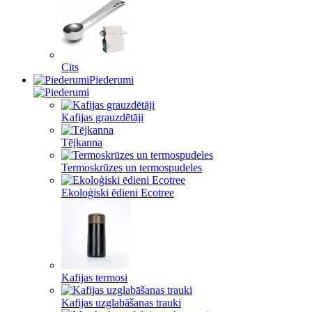
Cits
Piederumi
Kafijas grauzdētāji
Tējkanna
Termoskrūzes un termospudeles
Ekoloģiski ēdieni Ecotree
Kafijas termosi
Kafijas uzglabāšanas trauki