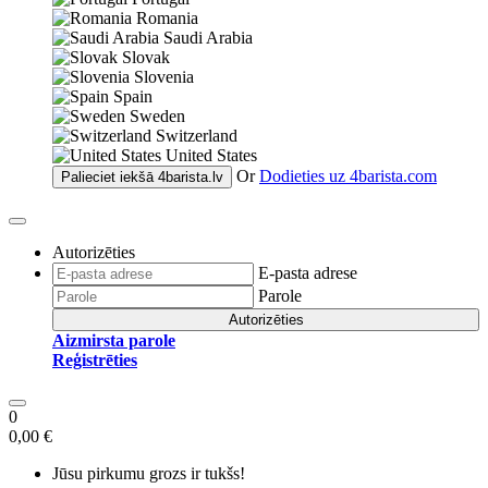
Romania
Saudi Arabia
Slovak
Slovenia
Spain
Sweden
Switzerland
United States
Or
Dodieties uz
4barista.com
Palieciet iekšā
4barista.lv
Autorizēties
E-pasta adrese
Parole
Autorizēties
Aizmirsta parole
Reģistrēties
0
0,00 €
Jūsu pirkumu grozs ir tukšs!