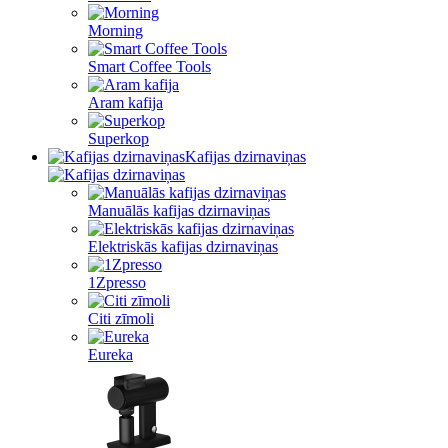
Morning
Smart Coffee Tools
Aram kafija
Superkop
Kafijas dzirnaviņas
Manuālās kafijas dzirnaviņas
Elektriskās kafijas dzirnaviņas
1Zpresso
Citi zīmoli
Eureka