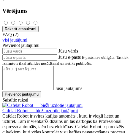
Vērtējums
Rakstīt atsauksmi
FAQ (2)
visi jautājumi
Pievienot jautājumu
Jūsu vārds
Jūsu e-pasts
E-pasts nav obligāts. Tas tiek
izmantots tikai atbildes nosūtīšanai un netiks publicēts.
Jūsu jautājums
Pievienot jautājumu
Saistītie raksti
Cafelat Robot — bieži uzdotie jautājumi
Cafelat Robot ir sviras kafijas automāts , kuru ir viegli lietot un
uzturēt. Tam ir vienkāršs dizains un tas darbojas kā Professional
espresso automāts, taču bez elektrības. Cafelat Robot ir paredzēts
cilvēkiem, kuri vēlas kontrolēt visu kafijas pagatavošanas procesu.