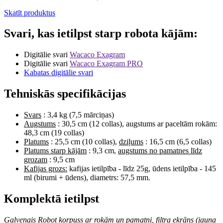
Skatīt produktus
Svari, kas ietilpst starp robota kājām:
Digitālie svari
Wacaco Exagram
Digitālie svari
Wacaco Exagram PRO
Kabatas digitālie svari
Tehniskās specifikācijas
Svars
: 3,4 kg (7,5 mārciņas)
Augstums
: 30,5 cm (12 collas), augstums ar paceltām rokām:
48,3 cm (19 collas)
Platums
: 25,5 cm (10 collas),
dziļums
: 16,5 cm (6,5 collas)
Platums starp kājām
: 9,3 cm,
augstums no pamatnes līdz
grozam
: 9,5 cm
Kafijas grozs:
kafijas ietilpība - līdz 25g, ūdens ietilpība - 145
ml (birumi + ūdens), diametrs: 57,5 mm.
Komplektā ietilpst
Galvenais Robot korpuss ar rokām un pamatni, filtra ekrāns (jauna