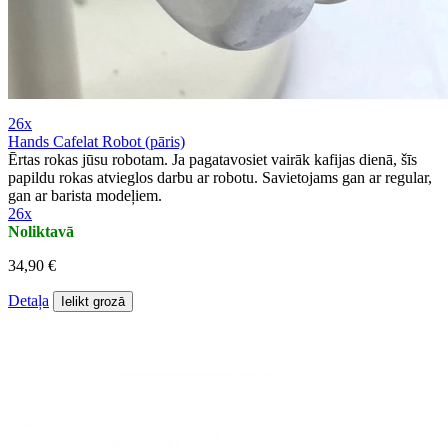
26x
Hands Cafelat Robot (pāris)
Ērtas rokas jūsu robotam. Ja pagatavosiet vairāk kafijas dienā, šīs
papildu rokas atvieglos darbu ar robotu. Savietojams gan ar regular,
gan ar barista modeļiem.
26x
Noliktavā
34,90 €
Detaļa
Ielikt grozā