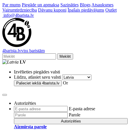
Par mums
Piegāde un apmaksa
Sazināties
Blogs
Atsauksmes
Vairumtirdzniecība
Dāvanu kuponi
Īpašais piedāvājums
Outlet
info@4barista.lv
4
barista
.lv
viss baristām
Meklēt
LV
Izvēlieties piegādes valsti
Lūdzu, atlasiet savu valsti
Or
Palieciet iekšā
4barista.lv
Autorizēties
E-pasta adrese
Parole
Autorizēties
Aizmirsta parole