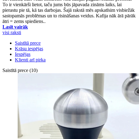
To ir vienkārši lietot, taču jums būs jāpavada zināms laiks, lai
pierastu pie tā, kā tas darbojas. Šajā rakstā mēs apskatīsim visbiežāk
sastopamās problēmas un to risināšanas veidus. Kafija nāk ārā pārāk
ātri = zems spiediens..
Lasīt vairāk
visi raksti
Saistītā prece
Krāsu iespējas
Iespējas
Klienti arī pirka
Saistītā prece (10)