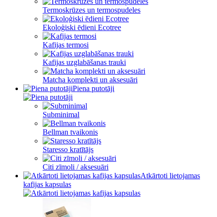
Termoskrūzes un termospudeles
Ekoloģiski ēdieni Ecotree
Kafijas termosi
Kafijas uzglabāšanas trauki
Matcha komplekti un aksesuāri
Piena putotāji
Subminimal
Bellman tvaikonis
Staresso kratītājs
Citi zīmoli / aksesuāri
Atkārtoti lietojamas
kafijas kapsulas