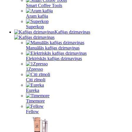
Smart Coffee Tools
Aram kafija
Superkop
Kafijas dzirnaviņas
Manuālās kafijas dzirnaviņas
Elektriskās kafijas dzirnaviņas
1Zpresso
Citi zīmoli
Eureka
Timemore
Fellow