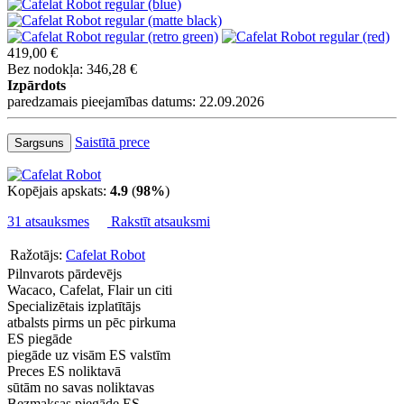
419,00 €
Bez nodokļa: 346,28 €
Izpārdots
paredzamais pieejamības datums: 22.09.2026
Saistītā prece
Sargsuns
Kopējais apskats:
4.9
(
98%
)
31 atsauksmes
Rakstīt atsauksmi
Ražotājs:
Cafelat Robot
Pilnvarots pārdevējs
Wacaco, Cafelat, Flair un citi
Specializētais izplatītājs
atbalsts pirms un pēc pirkuma
ES piegāde
piegāde uz visām ES valstīm
Preces ES noliktavā
sūtām no savas noliktavas
Bezmaksas piegāde ES