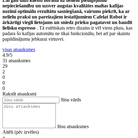
Lai gan daži klienti norāda uz nelielu pielāgojumu
nepieciešamību un uzsver augstas kvalitātes maltas kafijas
nozīmi optimālu rezultātu sasniegšanā, vairums piekrīt, ka ar
nelielu praksi un pareizajiem iestatījumiem Cafelat Robot ir
ārkārtīgi viegli lietojams un sniedz prieku pagatavot un baudīt
lielisku espresso
. Tā estētiskais retro dizains ir vēl viens pluss, kas
padara šo kafijas automātu ne tikai funkcionālu, bet arī par skaistu
papildinājumu jebkurai virtuvei.
visas atsauksmes
4.9/5
31 atsauksmes
29
2
0
0
0
Rakstīt atsauksmi
Jūsu vārds
Jūsu atsauksmes
Attēli (pēc izvēles)
+