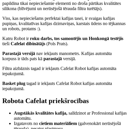
papildina tikai nepieciešamie elementi no droša pārtikas kvalitātes
silikona (blīvējumi un nerūsējošā tērauda filtra turētājs).
Viss, kas nepieciešams perfektai kafijas tasei, ir svaigas kafijas
pupiņas, kvalitatīvas kafijas dzirnaviņas, karstais ūdens no tējkannas
un robots, protams :).
Katru Robot ir
roku darbs, tos samontējis un Honkongā testējis
tieši
Cafelat dibinātājs
(Pols Prats).
Parastajā versijā
nav iekļauts manometrs. Kafijas automāta
korpuss ir tāds pats kā
parastajā
versijā.
Filtra aizbāznis tagad ir iekļauts Cafelat Robot kafijas automāta
iepakojumā.
Basket plug
tagad ir iekļauts Cafelat Robot kafijas automāta
iepakojumā.
Robota Cafelat priekšrocības
Augstākās kvalitātes kafija,
salīdzinot ar Professional kafijas
automātu.
Izgatavots no
cietiem materiāliem
(galvenokārt nerūsējošā
tērauda), nesatur plastmasu.