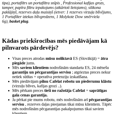
tipa), portafiltrs un
portafiltra snīpis
, Professional kafijas grozs,
tamper, papīra filtru iepakojums (atkārtoti lietojams), silikona
paklājiņš, rezerves daļu maisiņš (ietver: 1 rezerves virzuļa blīvējums,
1 Portafilter iztekas blīvgredzens, 1 Molykote Dow smērviela
6g),
basket plug
.
Kādas priekšrocības mēs piedāvājam kā
pilnvarots pārdevējs?
Visas preces atrodas
mūsu noliktavā
ES (Slovākijā) =
ātra
piegāde
jums.
Mēs
saviem klientiem
nodrošinām standarta ES, 24 mēnešu
garantiju un pēcgarantijas servisu
; atgrieztas preces nekur
netiek sūtītas = operatīva pretenziju izskatīšana.
Mēs piedāvājam
pilnu Cafelat robotu un piederumu klāstu
(virzuļu blīves, kafijas grozi ..).
Mēs pērkam preces
tieši no ražotāja Cafelat
=
saprātīgas
gala cenas garantija.
Ja pērkat pie mums robotu, mēs nodrošinām arī
pēcgarantijas
servisu
, rezerves daļas pieejamas tikai mūsu klientiem. Tāpēc
mēs nodrošinām pēcgarantijas pakalpojumus tikai saviem
klientiem.