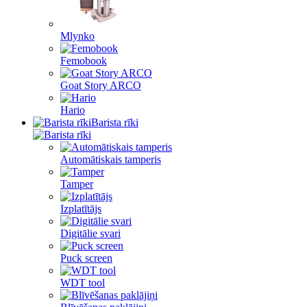
Mlynko
Femobook
Goat Story ARCO
Hario
Barista rīki
Automātiskais tamperis
Tamper
Izplatītājs
Digitālie svari
Puck screen
WDT tool