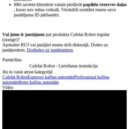
Mēs saviem klientiem varam piedāvāt
papildu rezerves daļas
, kuras nav mūsu veikalā. Vienkārši norādiet mums savu
pasūtījuma ID pārbaudei.
Vai jums ir jautājums
par produktu Cafelat Robot regular
(orange)?
Apskatiet BUJ vai jautājiet mums tieši diskusijā. Doties uz
jautājumiem.
Dodieties uz jautājumiem
Pamācības
Cafelat Robot - Lietošanas instrukcija
Jūs to varat atrast kategorijā
Cafelat Robot
Espresso kafijas automāts
Professional kafijas
automāts
Retro kafijas automāts
Video