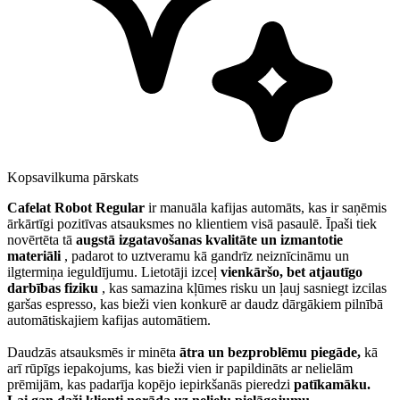
Kopsavilkuma pārskats
Cafelat Robot Regular
ir manuāla kafijas automāts, kas ir saņēmis
ārkārtīgi pozitīvas atsauksmes no klientiem visā pasaulē. Īpaši tiek
novērtēta tā
augstā izgatavošanas kvalitāte un izmantotie
materiāli
, padarot to uztveramu kā gandrīz neiznīcināmu un
ilgtermiņa ieguldījumu. Lietotāji izceļ
vienkāršo, bet atjautīgo
darbības fiziku
, kas samazina kļūmes risku un ļauj sasniegt izcilas
garšas espresso, kas bieži vien konkurē ar daudz dārgākiem pilnībā
automātiskajiem kafijas automātiem.
Daudzās atsauksmēs ir minēta
ātra un bezproblēmu piegāde,
kā
arī rūpīgs iepakojums, kas bieži vien ir papildināts ar nelielām
prēmijām, kas padarīja kopējo iepirkšanās pieredzi
patīkamāku.