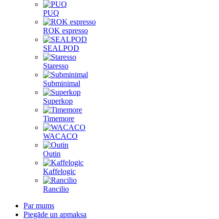
PUQ
ROK espresso
SEALPOD
Staresso
Subminimal
Superkop
Timemore
WACACO
Outin
Kaffelogic
Rancilio
Par mums
Piegāde un apmaksa