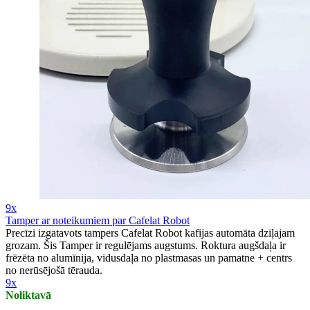
9x
Tamper ar noteikumiem par Cafelat Robot
Precīzi izgatavots tampers Cafelat Robot kafijas automāta dziļajam
grozam. Šis Tamper ir regulējams augstums. Roktura augšdaļa ir
frēzēta no alumīnija, vidusdaļa no plastmasas un pamatne + centrs
no nerūsējošā tērauda.
9x
Noliktavā