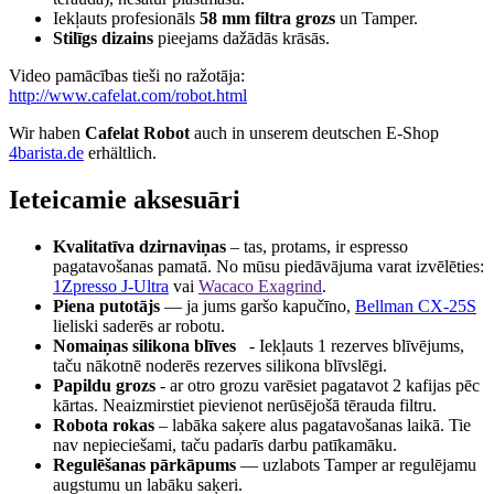
Iekļauts profesionāls
58 mm filtra
grozs
un Tamper.
Stilīgs dizains
pieejams dažādās krāsās.
Video pamācības tieši no ražotāja:
http://www.cafelat.com/robot.html
Wir haben
Cafelat Robot
auch in unserem deutschen E-Shop
4barista.de
erhältlich.
Ieteicamie aksesuāri
Kvalitatīva dzirnaviņas
– tas, protams, ir espresso
pagatavošanas pamatā. No mūsu piedāvājuma varat izvēlēties:
1Zpresso J-Ultra
vai
Wacaco Exagrind
.
Piena putotājs
— ja jums garšo kapučīno,
Bellman CX-25S
lieliski saderēs ar robotu.
Nomaiņas silikona blīves
- Iekļauts 1 rezerves blīvējums,
taču nākotnē noderēs rezerves silikona blīvslēgi.
Papildu grozs
- ar otro grozu varēsiet pagatavot 2 kafijas pēc
kārtas. Neaizmirstiet pievienot nerūsējošā tērauda filtru.
Robota rokas
– labāka saķere alus pagatavošanas laikā. Tie
nav nepieciešami, taču padarīs darbu patīkamāku.
Regulēšanas pārkāpums
— uzlabots Tamper ar regulējamu
augstumu un labāku saķeri.