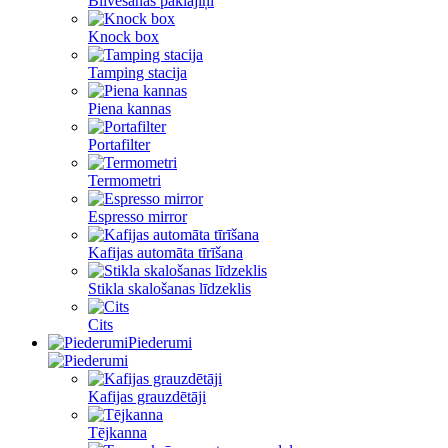
Blīvēšanas paklājiņi
Knock box
Tamping stacija
Piena kannas
Portafilter
Termometri
Espresso mirror
Kafijas automāta tīrīšana
Stikla skalošanas līdzeklis
Cits
Piederumi
Kafijas grauzdētāji
Tējkanna