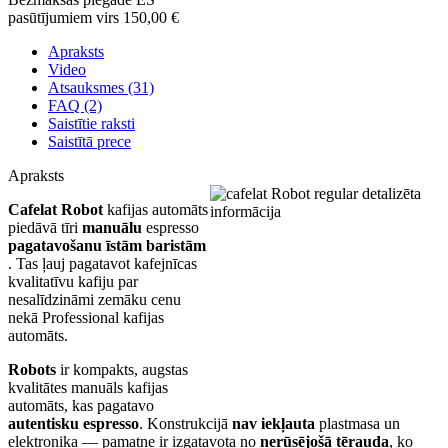
pasūtījumiem virs 150,00 €
Apraksts
Video
Atsauksmes (31)
FAQ (2)
Saistītie raksti
Saistītā prece
Apraksts
Cafelat Robot
kafijas automāts
piedāvā tīri
manuālu
espresso
pagatavošanu
īstām baristām
. Tas ļauj pagatavot kafejnīcas
kvalitatīvu kafiju par
nesalīdzināmi zemāku cenu
nekā Professional kafijas
automāts.
Robots
ir kompakts, augstas
kvalitātes manuāls kafijas
automāts, kas pagatavo
autentisku espresso
. Konstrukcijā
nav iekļauta
plastmasa un
elektronika — pamatne ir izgatavota no
nerūsējošā tērauda
, ko