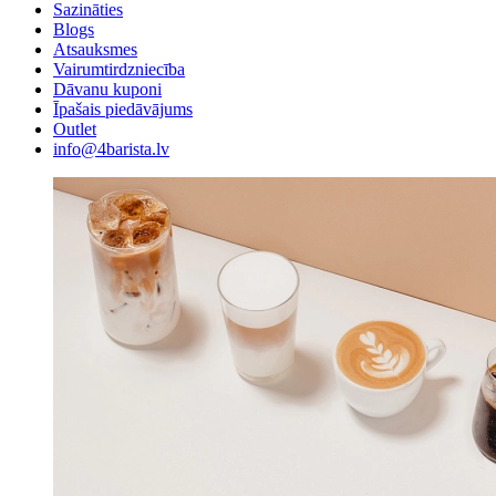
Sazināties
Blogs
Atsauksmes
Vairumtirdzniecība
Dāvanu kuponi
Īpašais piedāvājums
Outlet
info@4barista.lv