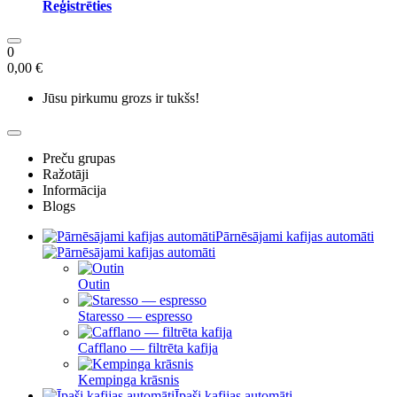
Reģistrēties
0
0,00 €
Jūsu pirkumu grozs ir tukšs!
Preču grupas
Ražotāji
Informācija
Blogs
Pārnēsājami kafijas automāti
Outin
Staresso — espresso
Cafflano — filtrēta kafija
Kempinga krāsnis
Īpaši kafijas automāti