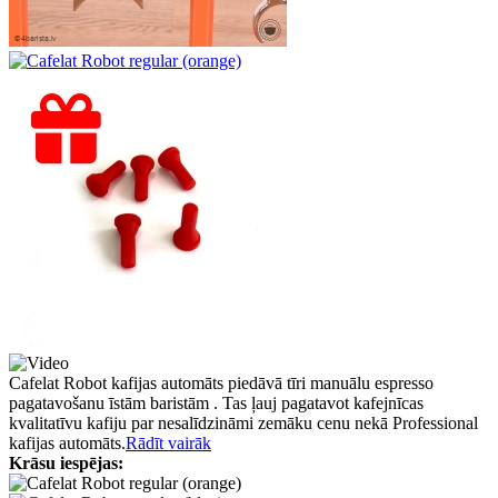
Cafelat Robot kafijas automāts piedāvā tīri manuālu espresso
pagatavošanu īstām baristām . Tas ļauj pagatavot kafejnīcas
kvalitatīvu kafiju par nesalīdzināmi zemāku cenu nekā Professional
kafijas automāts.
Rādīt vairāk
Krāsu iespējas: