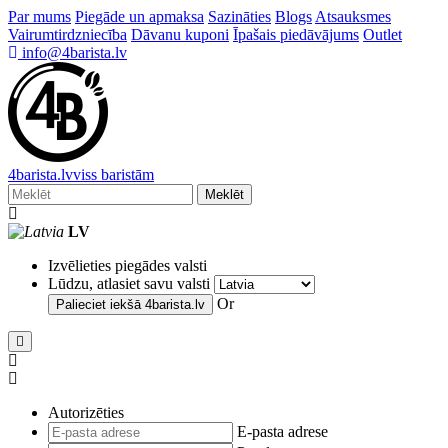
Par mums
Piegāde un apmaksa
Sazināties
Blogs
Atsauksmes
Vairumtirdzniecība
Dāvanu kuponi
Īpašais piedāvājums
Outlet
info@4barista.lv
4
barista
.lv
viss baristām
Meklēt
LV
Izvēlieties piegādes valsti
Lūdzu, atlasiet savu valsti
Or
Palieciet iekšā
4barista.lv
Autorizēties
E-pasta adrese