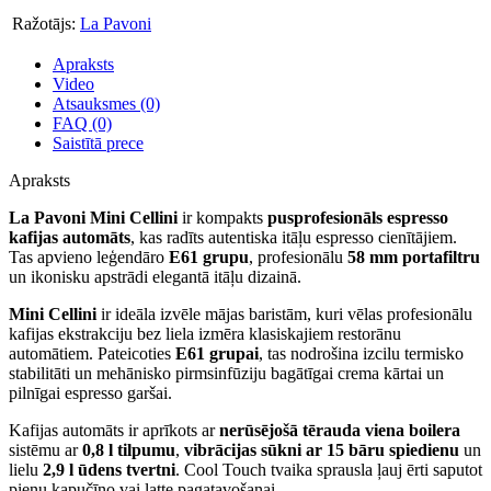
Ražotājs:
La Pavoni
Apraksts
Video
Atsauksmes (0)
FAQ (0)
Saistītā prece
Apraksts
La Pavoni Mini Cellini
ir kompakts
pusprofesionāls
espresso
kafijas automāts
, kas radīts autentiska itāļu espresso cienītājiem.
Tas apvieno leģendāro
E61 grupu
, profesionālu
58 mm portafiltru
un ikonisku apstrādi elegantā itāļu dizainā.
Mini Cellini
ir ideāla izvēle mājas baristām, kuri vēlas profesionālu
kafijas ekstrakciju bez liela izmēra klasiskajiem restorānu
automātiem. Pateicoties
E61 grupai
, tas nodrošina izcilu termisko
stabilitāti un mehānisko pirmsinfūziju bagātīgai crema kārtai un
pilnīgai espresso garšai.
Kafijas automāts ir aprīkots ar
nerūsējošā tērauda viena boilera
sistēmu ar
0,8 l tilpumu
,
vibrācijas sūkni ar 15 bāru spiedienu
un
lielu
2,9 l ūdens tvertni
. Cool Touch tvaika sprausla ļauj ērti saputot
pienu kapučīno vai latte pagatavošanai.