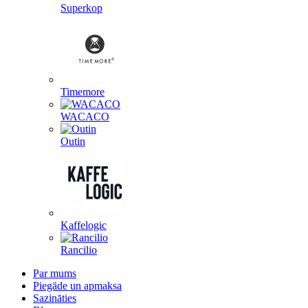
Superkop
Timemore
WACACO
Outin
Kaffelogic
Rancilio
Par mums
Piegāde un apmaksa
Sazināties