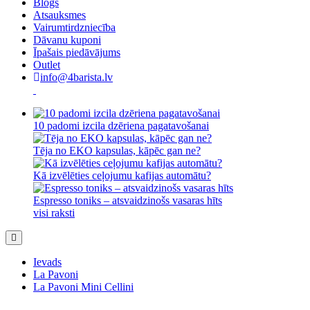
Blogs
Atsauksmes
Vairumtirdzniecība
Dāvanu kuponi
Īpašais piedāvājums
Outlet
info@4barista.lv
10 padomi izcila dzēriena pagatavošanai
Tēja no EKO kapsulas, kāpēc gan ne?
Kā izvēlēties ceļojumu kafijas automātu?
Espresso toniks – atsvaidzinošs vasaras hīts
visi raksti
Ievads
La Pavoni
La Pavoni Mini Cellini