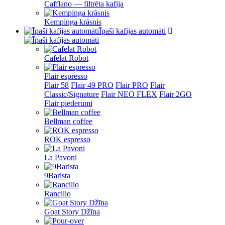
Cafflano — filtrēta kafija
Kempinga krāsnis
Īpaši kafijas automāti
Cafelat Robot
Flair espresso
Flair 58
Flair 49 PRO
Flair PRO
Flair
Classic/Signature
Flair NEO FLEX
Flair 2GO
Flair piederumi
Bellman coffee
ROK espresso
La Pavoni
9Barista
Rancilio
Goat Story Džīna