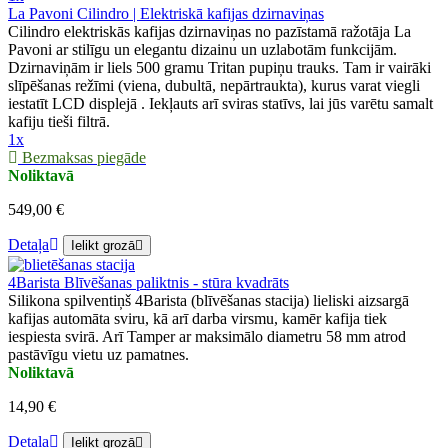
La Pavoni Cilindro | Elektriskā kafijas dzirnaviņas
Cilindro elektriskās kafijas dzirnaviņas no pazīstamā ražotāja La
Pavoni ar stilīgu un elegantu dizainu un uzlabotām funkcijām.
Dzirnaviņām ir liels 500 gramu Tritan pupiņu trauks. Tam ir vairāki
slīpēšanas režīmi (viena, dubultā, nepārtraukta), kurus varat viegli
iestatīt LCD displejā . Iekļauts arī sviras statīvs, lai jūs varētu samalt
kafiju tieši filtrā.
1x
Bezmaksas piegāde
Noliktavā
549,00 €
Detaļa
Ielikt grozā
4Barista Blīvēšanas paliktnis - stūra kvadrāts
Silikona spilventiņš 4Barista (blīvēšanas stacija) lieliski aizsargā
kafijas automāta sviru, kā arī darba virsmu, kamēr kafija tiek
iespiesta svirā. Arī Tamper ar maksimālo diametru 58 mm atrod
pastāvīgu vietu uz pamatnes.
Noliktavā
14,90 €
Detaļa
Ielikt grozā