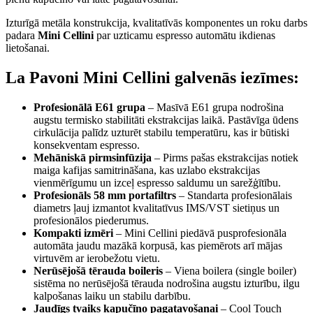
Izturīgā metāla konstrukcija, kvalitatīvās komponentes un roku darbs
padara
Mini Cellini
par uzticamu espresso automātu ikdienas
lietošanai.
La Pavoni Mini Cellini galvenās iezīmes:
Profesionālā E61 grupa
– Masīvā E61 grupa nodrošina
augstu termisko stabilitāti ekstrakcijas laikā. Pastāvīga ūdens
cirkulācija palīdz uzturēt stabilu temperatūru, kas ir būtiski
konsekventam espresso.
Mehāniskā pirmsinfūzija
– Pirms pašas ekstrakcijas notiek
maiga kafijas samitrināšana, kas uzlabo ekstrakcijas
vienmērīgumu un izceļ espresso saldumu un sarežģītību.
Profesionāls 58 mm portafiltrs
– Standarta profesionālais
diametrs ļauj izmantot kvalitatīvus IMS/VST sietiņus un
profesionālos piederumus.
Kompakti izmēri
– Mini Cellini piedāvā pusprofesionāla
automāta jaudu mazākā korpusā, kas piemērots arī mājas
virtuvēm ar ierobežotu vietu.
Nerūsējošā tērauda boileris
– Viena boilera (single boiler)
sistēma no nerūsējošā tērauda nodrošina augstu izturību, ilgu
kalpošanas laiku un stabilu darbību.
Jaudīgs tvaiks kapučīno pagatavošanai
– Cool Touch