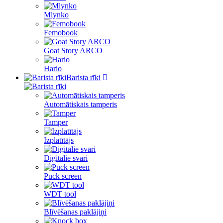
Mlynko
Femobook
Goat Story ARCO
Hario
Barista rīki
Automātiskais tamperis
Tamper
Izplatītājs
Digitālie svari
Puck screen
WDT tool
Blīvēšanas paklājiņi