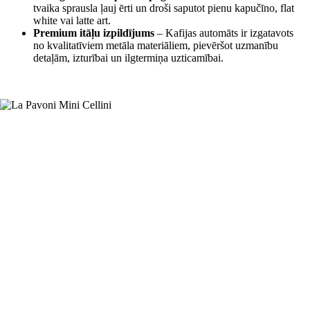
tvaika sprausla ļauj ērti un droši saputot pienu kapučīno, flat
white vai latte art.
Premium itāļu izpildījums
– Kafijas automāts ir izgatavots
no kvalitatīviem metāla materiāliem, pievēršot uzmanību
detaļām, izturībai un ilgtermiņa uzticamībai.