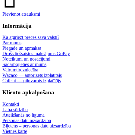
Pievienot atsauksmi
Informācija
Kā atgriezt preces savā valstī?
Par mums
Piegāde un apmaksa
Drošs tiešsaistes maksājums GoPay
Noteikumi un nosacījumi
Sadarbojieties ar mums
Vairumtirdzniecība
Wacaco — autorizēts izplatītājs
Cafelat — pilnvarots izplatītājs
Klientu apkalpošana
Kontakti
Laba sūdzība
Atteikšanās no līguma
Personas datu aizsardzība
Biļetens – personas datu aizsardzība
Vietnes karte