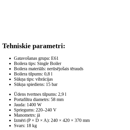
Tehniskie parametri:
Gatavošanas grupa: E61
Boilera tips: Single Boiler
Boilera materiāls: nerūsējošais tērauds
Boilera tilpums: 0,8 l
Sūkņa tips: vibrācijas
Sūkņa spiediens: 15 bar
Ūdens tvertnes tilpums: 2,9 l
Portafiltra diametrs: 58 mm
Jauda: 1400 W
Spriegums: 220–240 V
Manometrs: jā
Izmēri (P × D × A): 240 × 420 × 370 mm
Svars: 18 kg