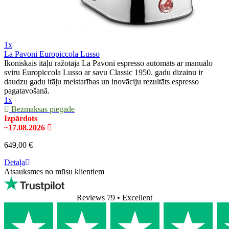
1x
La Pavoni Europiccola Lusso
Ikoniskais itāļu ražotāja La Pavoni espresso automāts ar manuālo
sviru Europiccola Lusso ar savu Classic 1950. gadu dizainu ir
daudzu gadu itāļu meistarības un inovāciju rezultāts espresso
pagatavošanā.
1x
Bezmaksas piegāde
Izpārdots
~17.08.2026
649,00 €
Detaļa
Atsauksmes no mūsu klientiem
Reviews 79
• Excellent