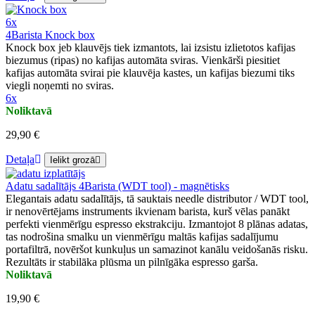
6x
4Barista Knock box
Knock box jeb klauvējs tiek izmantots, lai izsistu izlietotos kafijas
biezumus (ripas) no kafijas automāta sviras. Vienkārši piesitiet
kafijas automāta svirai pie klauvēja kastes, un kafijas biezumi tiks
viegli noņemti no sviras.
6x
Noliktavā
29,90 €
Detaļa
Ielikt grozā
Adatu sadalītājs 4Barista (WDT tool) - magnētisks
Elegantais adatu sadalītājs, tā sauktais needle distributor / WDT tool,
ir nenovērtējams instruments ikvienam barista, kurš vēlas panākt
perfekti vienmērīgu espresso ekstrakciju. Izmantojot 8 plānas adatas,
tas nodrošina smalku un vienmērīgu maltās kafijas sadalījumu
portafiltrā, novēršot kunkuļus un samazinot kanālu veidošanās risku.
Rezultāts ir stabilāka plūsma un pilnīgāka espresso garša.
Noliktavā
19,90 €