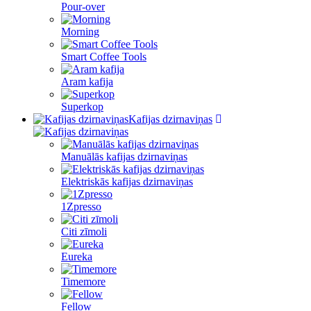
Pour-over
Morning
Smart Coffee Tools
Aram kafija
Superkop
Kafijas dzirnaviņas
Manuālās kafijas dzirnaviņas
Elektriskās kafijas dzirnaviņas
1Zpresso
Citi zīmoli
Eureka
Timemore
Fellow