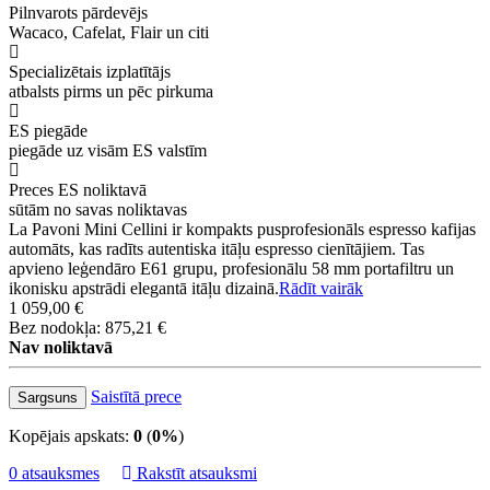
Pilnvarots pārdevējs
Wacaco, Cafelat, Flair un citi
Specializētais izplatītājs
atbalsts pirms un pēc pirkuma
ES piegāde
piegāde uz visām ES valstīm
Preces ES noliktavā
sūtām no savas noliktavas
La Pavoni Mini Cellini ir kompakts pusprofesionāls espresso kafijas
automāts, kas radīts autentiska itāļu espresso cienītājiem. Tas
apvieno leģendāro E61 grupu, profesionālu 58 mm portafiltru un
ikonisku apstrādi elegantā itāļu dizainā.
Rādīt vairāk
1 059,00 €
Bez nodokļa: 875,21 €
Nav noliktavā
Saistītā prece
Sargsuns
Kopējais apskats:
0
(
0%
)
0 atsauksmes
Rakstīt atsauksmi