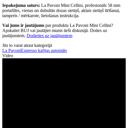
Iepakojuma saturs:
La Pavoni Mini Cellini, profesionāls 58 mm
portafiltrs, vienas un dubultās dozas sietiņš, aklais sietiņš tīrīšanai,
tamperis / mērkarote, lietošanas instrukcija.
Vai jums ir jautājums
par produktu La Pavoni Mini Cellini?
Apskatiet BUJ vai jautājiet mums tieši diskusijā. Doties uz
jautājumiem.
Dodieties uz jautājumiem
Jūs to varat atrast kategorijā
La Pavoni
Espresso kafijas automāts
Video