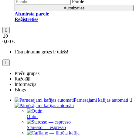
Parole
Autorizēties
Aizmirsta parole
Reģistrēties
0
0,00 €
Jūsu pirkumu grozs ir tukšs!
Preču grupas
Ražotāji
Informācija
Blogs
Pārnēsājami kafijas automāti
Outin
Staresso — espresso