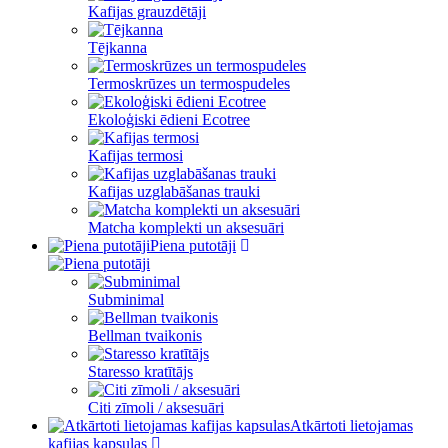
Kafijas grauzdētāji
Tējkanna
Termoskrūzes un termospudeles
Ekoloģiski ēdieni Ecotree
Kafijas termosi
Kafijas uzglabāšanas trauki
Matcha komplekti un aksesuāri
Piena putotāji
Subminimal
Bellman tvaikonis
Staresso kratītājs
Citi zīmoli / aksesuāri
Atkārtoti lietojamas
kafijas kapsulas