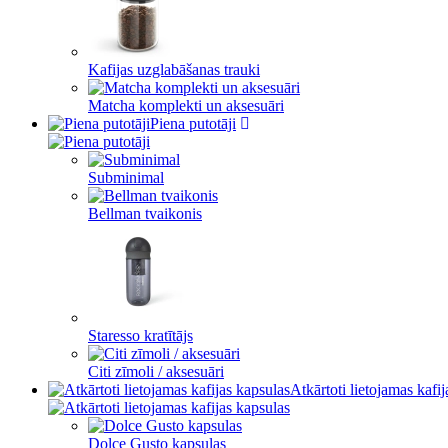
Kafijas uzglabāšanas trauki
Matcha komplekti un aksesuāri
Piena putotāji
Subminimal
Bellman tvaikonis
Staresso kratītājs
Citi zīmoli / aksesuāri
Atkārtoti lietojamas kafi
Dolce Gusto kapsulas