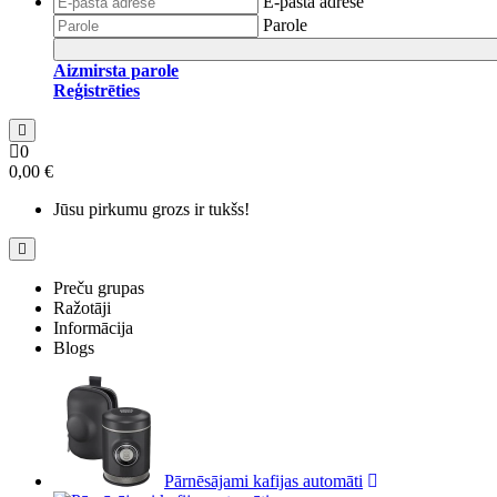
E-pasta adrese
Parole
Aizmirsta parole
Reģistrēties
0
0,00 €
Jūsu pirkumu grozs ir tukšs!
Preču grupas
Ražotāji
Informācija
Blogs
Pārnēsājami kafijas automāti