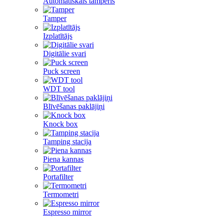
Automātiskais tamperis
Tamper
Izplatītājs
Digitālie svari
Puck screen
WDT tool
Blīvēšanas paklājiņi
Knock box
Tamping stacija
Piena kannas
Portafilter
Termometri
Espresso mirror