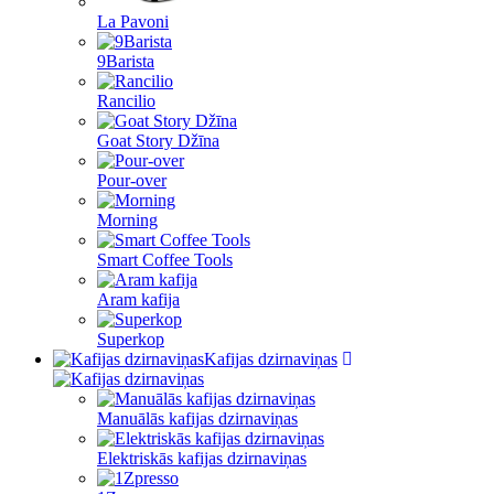
La Pavoni
9Barista
Rancilio
Goat Story Džīna
Pour-over
Morning
Smart Coffee Tools
Aram kafija
Superkop
Kafijas dzirnaviņas
Manuālās kafijas dzirnaviņas
Elektriskās kafijas dzirnaviņas