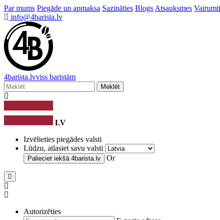
Par mums
Piegāde un apmaksa
Sazināties
Blogs
Atsauksmes
Vairumti
info@4barista.lv
4
barista
.lv
viss baristām
Meklēt
LV
Izvēlieties piegādes valsti
Lūdzu, atlasiet savu valsti
Or
Palieciet iekšā
4barista.lv
Autorizēties