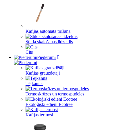
Kafijas automāta tīrīšana
Stikla skalošanas līdzeklis
Cits
Piederumi
Kafijas grauzdētāji
Tējkanna
Termoskrūzes un termospudeles
Ekoloģiski ēdieni Ecotree
Kafijas termosi