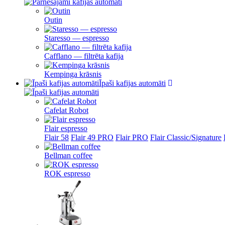
Outin
Staresso — espresso
Cafflano — filtrēta kafija
Kempinga krāsnis
Īpaši kafijas automāti
Cafelat Robot
Flair espresso
Flair 58
Flair 49 PRO
Flair PRO
Flair Classic/Signature
Bellman coffee
ROK espresso