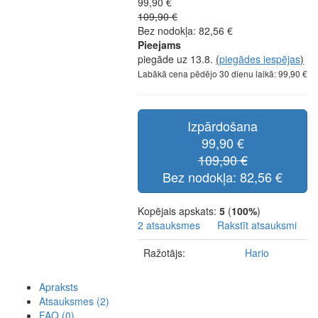
99,90 €
109,90 €
Bez nodokļa: 82,56 €
Pieejams
piegāde uz 13.8.
(
piegādes iespējas
)
Labākā cena pēdējo 30 dienu laikā: 99,90 €
Izpārdošana
99,90 €
109,90 €
Bez nodokļa: 82,56 €
Kopējais apskats:
5
(
100%
)
2 atsauksmes
Rakstīt atsauksmi
Ražotājs:
Hario
Apraksts
Atsauksmes (2)
FAQ (0)