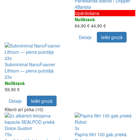
Pārliešanas statīvs / Dripper
4Barista
Izpārdošana
Noliktavā
64,90 €
44,90 €
Detaļa
Ielikt grozā
23x
Subminimal NanoFoamer
Lithium — piena putotājs
23x
Noliktavā
59,90 €
Detaļa
Ielikt grozā
Klienti arī pirka (10)
3x
75x
Papīra filtri 100 gab priekš