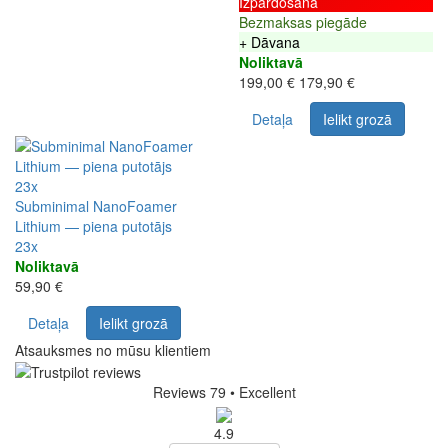
Izpārdošana
Bezmaksas piegāde
+ Dāvana
Noliktavā
199,00 €
179,90 €
Detaļa
Ielikt grozā
23x
Subminimal NanoFoamer
Lithium — piena putotājs
23x
Noliktavā
59,90 €
Detaļa
Ielikt grozā
Atsauksmes no mūsu klientiem
Reviews 79
• Excellent
4.9