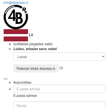
info@4barista.lv
LV
Izvēlieties piegādes valsti
Lūdzu, atlasiet savu valsti
Or
Palieciet iekšā
4barista.lv
Autorizēties
E-pasta adrese