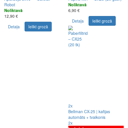
Robot
Noliktavā
Noliktavā
6,90 €
12,90 €
Detaļa
Ielikt grozā
Detaļa
Ielikt grozā
2x
Bellman CX-25 | kafijas
automāts + tvaikonis
2x