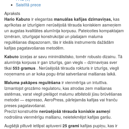
Saistītā prece
Apraksts
Hario Kabuto
ir elegantas
manuālas kafijas dzirnaviņas,
kas
aprīkotas ar izturīgiem nerūsējošā tērauda koniskiem asmeņiem
un augstas kvalitātes alumīnija korpusu. Pateicoties kompaktajam
izmēram, izturīgajai konstrukcijai un plašajam maluma
regulēšanas diapazonam, tās ir ideāls instruments dažādām
kafijas pagatavošanas metodēm.
Kabuto
izceļas ar savu minimālistisko, tomēr robusto dizainu. Tā
alumīnija korpuss ir gan izturīgs, gan viegls – dzirnaviņas sver
tikai
553 gramus
. Nerūsējošā tērauda rokturis ir izturīgs, viegli
noņemams un ar koka pogu ērtai satveršanai malšanas laikā.
Maluma pakāpes regulēšana
ir vienmērīga un intuitīva.
Izmantojot grozāmo regulatoru, kas atrodas zem malšanas
sistēmas, varat viegli pielāgot malumu atbilstoši jūsu brūvēšanas
metodei — espresso, AeroPress, pārlejamās kafijas vai franču
preses pagatavošanai.
Precīzi konstruētie
nerūsējošā tērauda koniskie asmeņi
nodrošina vienmērīgu malšanu, neietekmējot kafijas garšu.
Augšējā piltuvē ietilpst aptuveni
25 grami
kafijas pupiņu, kas ir