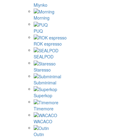
Mlynko
Morning
PUQ
ROK espresso
SEALPOD
Staresso
Subminimal
Superkop
Timemore
WACACO
Outin