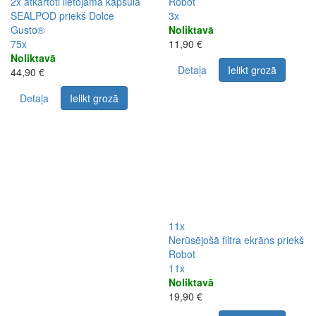
2x atkārtoti lietojama kapsula
Robot
SEALPOD priekš Dolce
3x
Gusto®
Noliktavā
75x
11,90 €
Noliktavā
Detaļa
Ielikt grozā
44,90 €
Detaļa
Ielikt grozā
11x
Nerūsējošā filtra ekrāns priekš
Robot
11x
Noliktavā
19,90 €