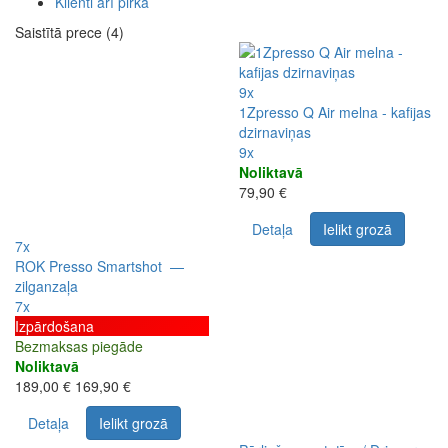
Klienti arī pirka
Saistītā prece (4)
9x
1Zpresso Q Air melna - kafijas
dzirnaviņas
9x
Noliktavā
79,90 €
Detaļa
Ielikt grozā
7x
ROK Presso Smartshot —
zilganzaļa
7x
Izpārdošana
Bezmaksas piegāde
Noliktavā
189,00 €
169,90 €
Detaļa
Ielikt grozā