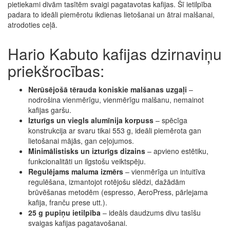
pietiekami divām tasītēm svaigi pagatavotas kafijas. Šī ietilpība
padara to ideāli piemērotu ikdienas lietošanai un ātrai malšanai,
atrodoties ceļā.
Hario Kabuto kafijas dzirnaviņu
priekšrocības:
Nerūsējošā tērauda koniskie malšanas uzgaļi
–
nodrošina vienmērīgu, vienmērīgu malšanu, nemainot
kafijas garšu.
Izturīgs un viegls alumīnija korpuss
– spēcīga
konstrukcija ar svaru tikai 553 g, ideāli piemērota gan
lietošanai mājās, gan ceļojumos.
Minimālistisks un izturīgs dizains
– apvieno estētiku,
funkcionalitāti un ilgstošu veiktspēju.
Regulējams maluma izmērs
– vienmērīga un intuitīva
regulēšana, izmantojot rotējošu slēdzi, dažādām
brūvēšanas metodēm (espresso, AeroPress, pārlejama
kafija, franču prese utt.).
25 g pupiņu ietilpība
– ideāls daudzums divu tasīšu
svaigas kafijas pagatavošanai.