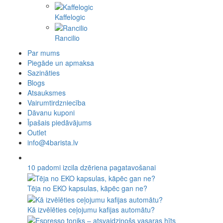
Kaffelogic
Rancilio
Par mums
Piegāde un apmaksa
Sazināties
Blogs
Atsauksmes
Vairumtirdzniecība
Dāvanu kuponi
Īpašais piedāvājums
Outlet
info@4barista.lv
10 padomi izcila dzēriena pagatavošanai
Tēja no EKO kapsulas, kāpēc gan ne?
Kā izvēlēties ceļojumu kafijas automātu?