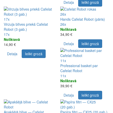
Detaļa
Ielikt grozā
26x
17x
Hands Cafelat Robot (pāris)
Virzuļa blīves priekš Cafelat
26x
Robot (3 gab.)
Noliktavā
17x
34,90 €
Noliktavā
Detaļa
Ielikt grozā
14,90 €
Detaļa
Ielikt grozā
11x
Professional basket par
Cafelat Robot
11x
Noliktavā
39,90 €
Detaļa
Ielikt grozā
Apakšējā blīve — Cafelat
Papīra filtri — CX25 (20 gab.)