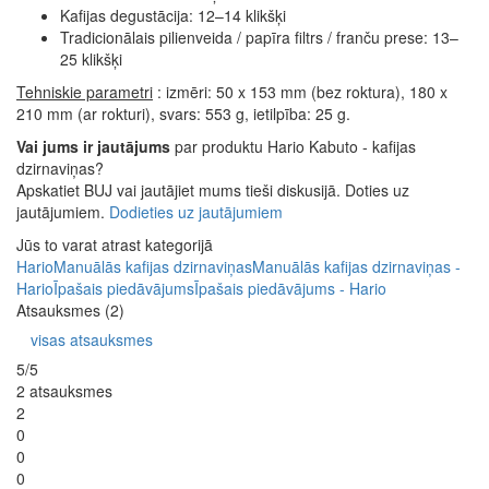
Kafijas degustācija: 12–14 klikšķi
Tradicionālais pilienveida / papīra filtrs / franču prese: 13–
25 klikšķi
Tehniskie parametri
: izmēri: 50 x 153 mm (bez roktura), 180 x
210 mm (ar rokturi), svars: 553 g, ietilpība: 25 g.
Vai jums ir jautājums
par produktu Hario Kabuto - kafijas
dzirnaviņas?
Apskatiet BUJ vai jautājiet mums tieši diskusijā. Doties uz
jautājumiem.
Dodieties uz jautājumiem
Jūs to varat atrast kategorijā
Hario
Manuālās kafijas dzirnaviņas
Manuālās kafijas dzirnaviņas -
Hario
Īpašais piedāvājums
Īpašais piedāvājums - Hario
Atsauksmes (2)
visas atsauksmes
5/5
2 atsauksmes
2
0
0
0