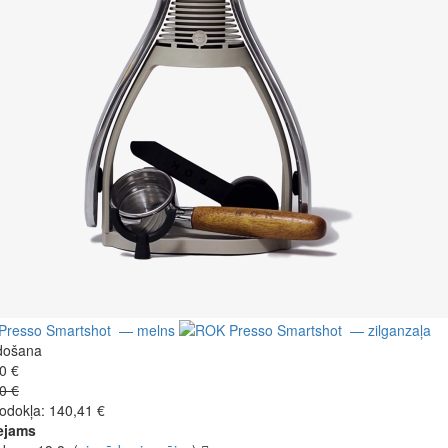
došana
0 €
0 €
odokļa: 140,41 €
ejams