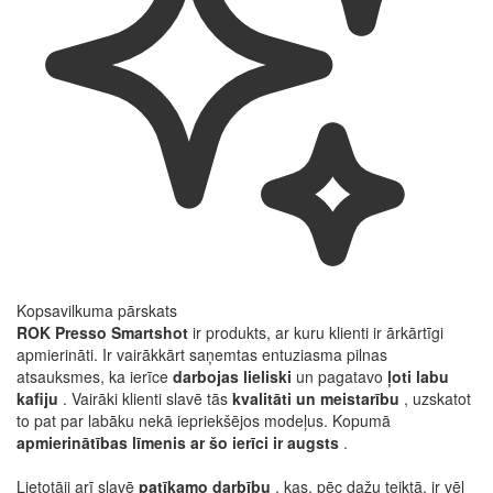
Kopsavilkuma pārskats
ROK Presso Smartshot
ir produkts, ar kuru klienti ir ārkārtīgi
apmierināti. Ir vairākkārt saņemtas entuziasma pilnas
atsauksmes, ka ierīce
darbojas lieliski
un pagatavo
ļoti labu
kafiju
. Vairāki klienti slavē tās
kvalitāti un meistarību
, uzskatot
to pat par labāku nekā iepriekšējos modeļus. Kopumā
apmierinātības līmenis ar šo ierīci ir augsts
.
Lietotāji arī slavē
patīkamo darbību
, kas, pēc dažu teiktā, ir vēl