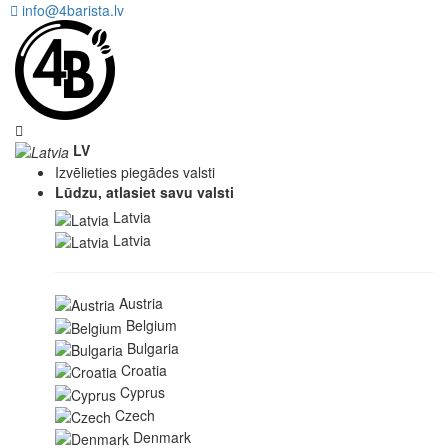
info@4barista.lv
LV
Izvēlieties piegādes valsti
Lūdzu, atlasiet savu valsti
Latvia
Latvia
Austria
Belgium
Bulgaria
Croatia
Cyprus
Czech
Denmark