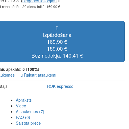
de uz 13.8.
(
piegādes iespējas
)
 cena pēdējo 30 dienu laikā: 169,90 €
Izpārdošana
169,90 €
189,00 €
Bez nodokļa: 140,41 €
ais apskats:
5
(
100%
)
auksmes
Rakstīt atsauksmi
tājs:
ROK espresso
Apraksts
Video
Atsauksmes (7)
FAQ (0)
Saistītā prece