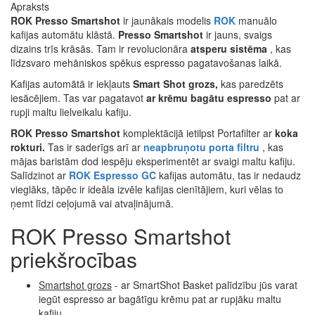
Apraksts
ROK Presso Smartshot
ir jaunākais modelis
ROK
manuālo
kafijas automātu klāstā.
Presso Smartshot
ir jauns, svaigs
dizains trīs krāsās. Tam ir revolucionāra
atsperu sistēma
, kas
līdzsvaro mehāniskos spēkus espresso pagatavošanas laikā.
Kafijas automātā ir iekļauts
Smart Shot grozs,
kas paredzēts
iesācējiem. Tas var pagatavot
ar krēmu bagātu espresso
pat ar
rupji maltu lielveikalu kafiju.
ROK Presso Smartshot
komplektācijā ietilpst Portafilter ar
koka
rokturi.
Tas ir saderīgs arī ar
neapbruņotu porta filtru
, kas
mājas baristām dod iespēju eksperimentēt ar svaigi maltu kafiju.
Salīdzinot ar
ROK Espresso GC
kafijas automātu, tas ir nedaudz
vieglāks, tāpēc ir ideāla izvēle kafijas cienītājiem, kuri vēlas to
ņemt līdzi ceļojumā vai atvaļinājumā.
ROK Presso Smartshot
priekšrocības
Smartshot grozs
- ar SmartShot Basket palīdzību jūs varat
iegūt espresso ar bagātīgu krēmu pat ar rupjāku maltu
kafiju