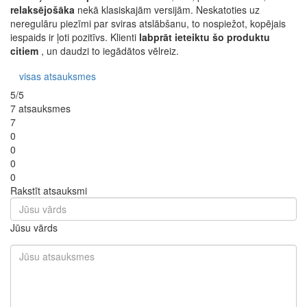
relaksējošāka
nekā klasiskajām versijām. Neskatoties uz
neregulāru piezīmi par sviras atslābšanu, to nospiežot, kopējais
iespaids ir ļoti pozitīvs. Klienti
labprāt ieteiktu šo produktu
citiem
, un daudzi to iegādātos vēlreiz.
visas atsauksmes
5/5
7 atsauksmes
7
0
0
0
0
Rakstīt atsauksmi
Jūsu vārds