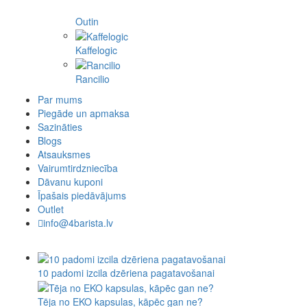
Outin
Kaffelogic
Rancilio
Par mums
Piegāde un apmaksa
Sazināties
Blogs
Atsauksmes
Vairumtirdzniecība
Dāvanu kuponi
Īpašais piedāvājums
Outlet
info@4barista.lv
10 padomi izcila dzēriena pagatavošanai
Tēja no EKO kapsulas, kāpēc gan ne?