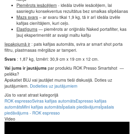
Piemērots iesācējiem
- ideāla izvēle iesācējiem, lai
sasniegtu konsekventus rezultātus bez smalkas slīpēšanas
Mazs svars
– ar svaru tikai 1,9 kg, tā ir arī ideāla izvēle
kafijas cienītājiem, kuri ceļo.
Elastīgums
— piemērots ar oriģinālo Naked portafilter, kas
ļauj eksperimentēt ar svaigi maltu kafiju
Iepakojumā ir
: pats kafijas automāts, svira ar smart shot porta
filtru, plastmasas mērglāze ar tamperi.
Svars
: 1,87 kg, Izmēri: 30,9 cm x 19 cm x 12 cm.
Vai jums ir jautājums
par produktu ROK Presso Smartshot —
pelēks?
Apskatiet BUJ vai jautājiet mums tieši diskusijā. Doties uz
jautājumiem.
Dodieties uz jautājumiem
Jūs to varat atrast kategorijā
ROK espresso
Sviras kafijas automāts
Espresso kafijas
automāts
Mini kafijas automāts
Īpašais piedāvājums
Īpašais
piedāvājums - ROK espresso
Video