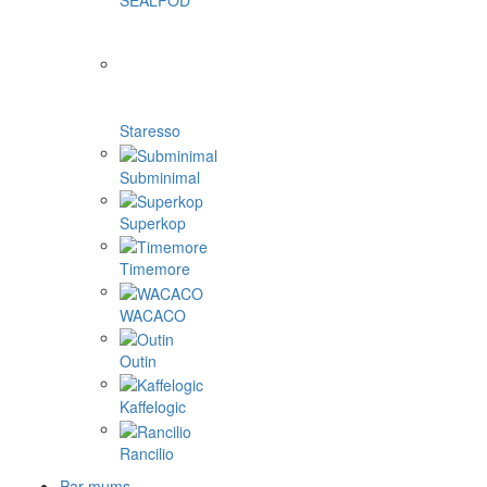
SEALPOD
Staresso
Subminimal
Superkop
Timemore
WACACO
Outin
Kaffelogic
Rancilio
Par mums