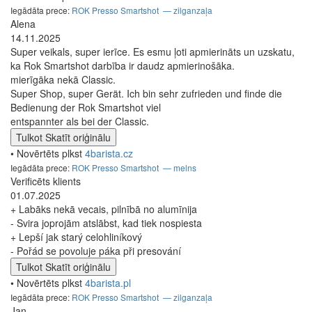
Iegādāta prece:
ROK Presso Smartshot — zilganzaļa
Alena
14.11.2025
Super veikals, super ierīce. Es esmu ļoti apmierināts un uzskatu,
ka Rok Smartshot darbība ir daudz apmierinošāka.
mierīgāka nekā Classic.
Super Shop, super Gerät. Ich bin sehr zufrieden und finde die
Bedienung der Rok Smartshot viel
entspannter als bei der Classic.
Tulkot
Skatīt oriģinālu
• Novērtēts plkst
4barista.cz
Iegādāta prece:
ROK Presso Smartshot — melns
Verificēts klients
01.07.2025
+ Labāks nekā vecais, pilnībā no alumīnija
- Svira joprojām atslābst, kad tiek nospiesta
+ Lepší jak starý celohliníkový
- Pořád se povoluje páka při presování
Tulkot
Skatīt oriģinālu
• Novērtēts plkst
4barista.pl
Iegādāta prece:
ROK Presso Smartshot — zilganzaļa
Jan