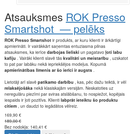
Atsauksmes
ROK Presso
Smartshot — pelēks
ROK Presso Smartshot
ir produkts, ar kuru klienti ir ārkārtīgi
apmierināti. Ir vairākkārt saņemtas entuziasma pilnas
atsauksmes, ka ierīce
darbojas lieliski
un pagatavo
ļoti labu
kafiju
. Vairāki klienti slavē tās
kvalitāti un meistarību
, uzskatot
to pat par labāku nekā iepriekšējos modeļus. Kopumā
apmierinātības līmenis ar šo ierīci ir augsts
.
Lietotāji arī slavē
patīkamo darbību
, kas, pēc dažu teiktā, ir vēl
relaksējošāka
nekā klasiskajām versijām. Neskatoties uz
neregulāru piezīmi par sviras atslābšanu, to nospiežot, kopējais
iespaids ir ļoti pozitīvs. Klienti
labprāt ieteiktu šo produktu
citiem
, un daudzi to iegādātos vēlreiz.
169,90 €
189,00 €
Bez nodokļa: 140,41 €