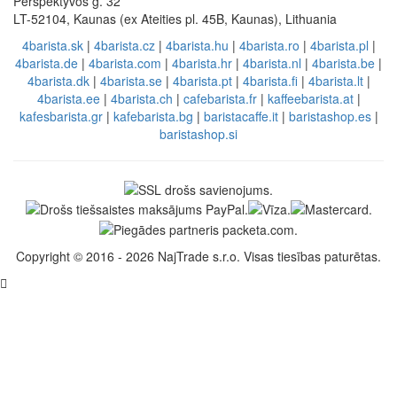
Perspektyvos g. 32
LT-52104, Kaunas (ex Ateities pl. 45B, Kaunas), Lithuania
4barista.sk
|
4barista.cz
|
4barista.hu
|
4barista.ro
|
4barista.pl
|
4barista.de
|
4barista.com
|
4barista.hr
|
4barista.nl
|
4barista.be
|
4barista.dk
|
4barista.se
|
4barista.pt
|
4barista.fi
|
4barista.lt
|
4barista.ee
|
4barista.ch
|
cafebarista.fr
|
kaffeebarista.at
|
kafesbarista.gr
|
kafebarista.bg
|
baristacaffe.it
|
baristashop.es
|
baristashop.si
Copyright © 2016 - 2026 NajTrade s.r.o. Visas tiesības paturētas.