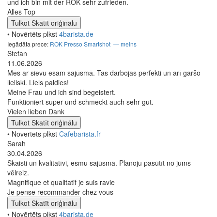
und ich bin mit der ROK sehr zufrieden.
Alles Top
Tulkot
Skatīt oriģinālu
• Novērtēts plkst
4barista.de
Iegādāta prece:
ROK Presso Smartshot — melns
Stefan
11.06.2026
Mēs ar sievu esam sajūsmā. Tas darbojas perfekti un arī garšo
lieliski. Liels paldies!
Meine Frau und ich sind begeistert.
Funktioniert super und schmeckt auch sehr gut.
Vielen lieben Dank
Tulkot
Skatīt oriģinālu
• Novērtēts plkst
Cafebarista.fr
Sarah
30.04.2026
Skaisti un kvalitatīvi, esmu sajūsmā. Plānoju pasūtīt no jums
vēlreiz.
Magnifique et qualitatif je suis ravie
Je pense recommander chez vous
Tulkot
Skatīt oriģinālu
• Novērtēts plkst
4barista.de