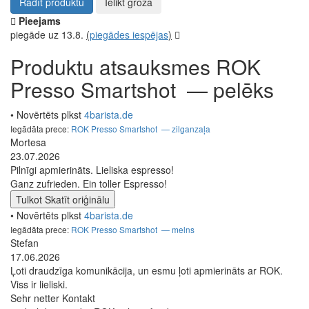
Rādīt produktu
Ielikt grozā
Pieejams
piegāde uz 13.8.
(
piegādes iespējas
)
Produktu atsauksmes ROK
Presso Smartshot — pelēks
• Novērtēts plkst
4barista.de
Iegādāta prece:
ROK Presso Smartshot — zilganzaļa
Mortesa
23.07.2026
Pilnīgi apmierināts. Lieliska espresso!
Ganz zufrieden. Ein toller Espresso!
Tulkot
Skatīt oriģinālu
• Novērtēts plkst
4barista.de
Iegādāta prece:
ROK Presso Smartshot — melns
Stefan
17.06.2026
Ļoti draudzīga komunikācija, un esmu ļoti apmierināts ar ROK.
Viss ir lieliski.
Sehr netter Kontakt