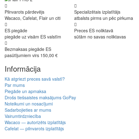
Pilnvarots pārdevējs
Specializētais izplatītājs
Wacaco, Cafelat, Flair un citi
atbalsts pirms un pēc pirkuma
ES piegāde
Preces ES noliktavā
piegāde uz visām ES valstīm
sūtām no savas noliktavas
Bezmaksas piegāde ES
pasūtījumiem virs 150,00 €
Informācija
Kā atgriezt preces savā valstī?
Par mums
Piegāde un apmaksa
Drošs tiešsaistes maksājums GoPay
Noteikumi un nosacījumi
Sadarbojieties ar mums
Vairumtirdzniecība
Wacaco — autorizēts izplatītājs
Cafelat — pilnvarots izplatītājs