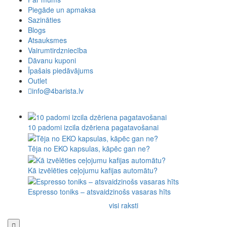
Piegāde un apmaksa
Sazināties
Blogs
Atsauksmes
Vairumtirdzniecība
Dāvanu kuponi
Īpašais piedāvājums
Outlet
info@4barista.lv
10 padomi izcila dzēriena pagatavošanai
Tēja no EKO kapsulas, kāpēc gan ne?
Kā izvēlēties ceļojumu kafijas automātu?
Espresso toniks – atsvaidzinošs vasaras hīts
visi raksti