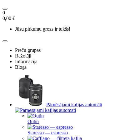
0
0,00 €
Jūsu pirkumu grozs ir tukšs!
Preču grupas
Ražotāji
Informācija
Blogs
Pārnēsājami kafijas automāti
Outin
Staresso — espresso