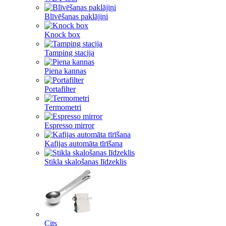
Blīvēšanas paklājiņi
Knock box
Tamping stacija
Piena kannas
Portafilter
Termometri
Espresso mirror
Kafijas automāta tīrīšana
Stikla skalošanas līdzeklis
Cits