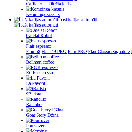
Cafflano — filtrēta kafija
Kempinga krāsnis
Īpaši kafijas automāti
Cafelat Robot
Flair espresso
Flair 58
Flair 49 PRO
Flair PRO
Flair Classic/Signature
Bellman coffee
ROK espresso
La Pavoni
9Barista
Rancilio
Goat Story Džīna
Pour-over