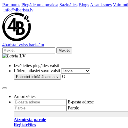
Par mums
Piegāde un apmaksa
Sazināties
Blogs
Atsauksmes
Vairumti
info@4barista.lv
4
barista
.lv
viss baristām
Meklēt
LV
Izvēlieties piegādes valsti
Lūdzu, atlasiet savu valsti
Or
Palieciet iekšā
4barista.lv
Autorizēties
E-pasta adrese
Parole
Aizmirsta parole
Reģistrēties