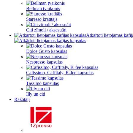
Bellman tvaikonis
Staresso kratītājs
Citi zīmoli / aksesuāri
Atkārtoti lietojamas kafi
Dolce Gusto kapsulas
Nespresso kapsulas
Cafissimo, Caffitaly, K-fee kapsulas
Tassimo kapsulas
Illy un citi
Ražotāji