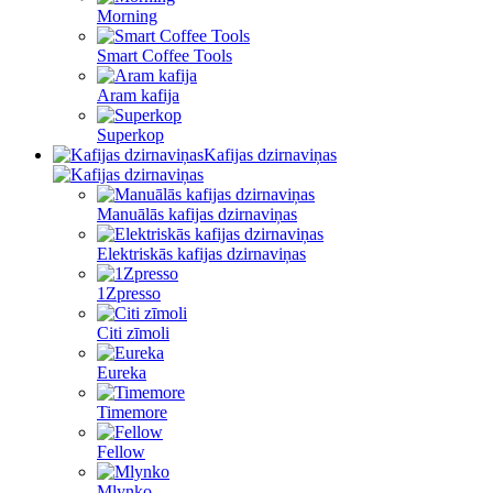
Morning
Smart Coffee Tools
Aram kafija
Superkop
Kafijas dzirnaviņas
Manuālās kafijas dzirnaviņas
Elektriskās kafijas dzirnaviņas
1Zpresso
Citi zīmoli
Eureka
Timemore
Fellow
Mlynko