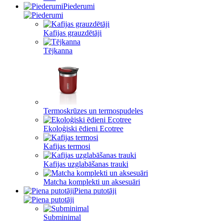
Piederumi
Kafijas grauzdētāji
Tējkanna
Termoskrūzes un termospudeles
Ekoloģiski ēdieni Ecotree
Kafijas termosi
Kafijas uzglabāšanas trauki
Matcha komplekti un aksesuāri
Piena putotāji
Subminimal