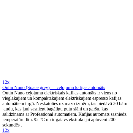
12x
Outin Nano (Space grey) — ceļojumu kafijas automāts
Outin Nano ceļojumu elektriskais kafijas automāts ir viens no
vieglākajiem un kompaktākajiem elektriskajiem espresso kafijas
automātiem tirgū. Neskatoties uz mazo izmēru, tas piedāvā 20 bāru
jaudu, kas ļauj sasniegt bagātīgu putu slāni un garšu, kas
salīdzināma ar Professional automātiem. Kafijas automāts sasniedz
temperatūru līdz 92 °C un ir gatavs ekstrakcijai aptuveni 200
sekundēs .
12x