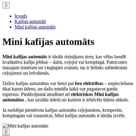
Ievads
Kafijas automāti
Mini kafijas automāts
Mini kafijas automāts
Mini kafijas automāts
ir ideāls risinājums tiem, kas vēlas baudīt
kvalitatīvu kafiju jebkur – dabā, ceļojot vai kempingā. Pateicoties
mazajam izmēram un vieglajam svaram, tas ir lielisks sabiedrotais
ceļojumos un brīvdienās.
Dažus kafijas automātus var lietot pat
bez elektrības
– nepieciešams
tikai karsts ūdens, un dažu minūšu laikā var pagatavot gardu
espresso. Piedāvājumā atradīsiet arī
elektriskos Mini kafijas
automātus
, kas uzsilda ūdeni un kuriem ir iebūvēts ūdens sūknis.
Ja meklējat piemērotu kafijas automātu ceļojumiem, kemperim,
kempingam vai vasarnīcai, Mini kafijas automāts ir ideāla izvēle.