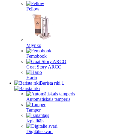
Fellow
Mlynko
Femobook
Goat Story ARCO
Hario
Barista rīki
Automātiskais tamperis
Tamper
Izplatītājs
Digitālie svari