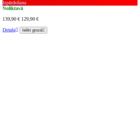
Izpārdošana
Noliktavā
139,90 €
129,90 €
Detaļa
Ielikt grozā