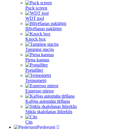
Puck screen
WDT tool
Blīvēšanas paklājiņi
Knock box
Tamping stacija
Piena kannas
Portafilter
Termometri
Espresso mirror
Kafijas automāta tīrīšana
Stikla skalošanas līdzeklis
Cits
Piederumi