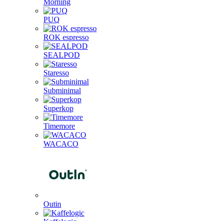
Morning
PUQ
ROK espresso
SEALPOD
Staresso
Subminimal
Superkop
Timemore
WACACO
Outin