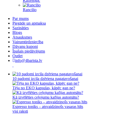
Kaffelogic
Rancilio
Par mums
Piegāde un apmaksa
Sazināties
Blogs
Atsauksmes
Vairumtirdzniecība
Dāvanu kuponi
Īpašais piedāvājums
Outlet
info@4barista.lv
10 padomi izcila dzēriena pagatavošanai
Tēja no EKO kapsulas, kāpēc gan ne?
Kā izvēlēties ceļojumu kafijas automātu?
Espresso toniks – atsvaidzinošs vasaras hīts
visi raksti