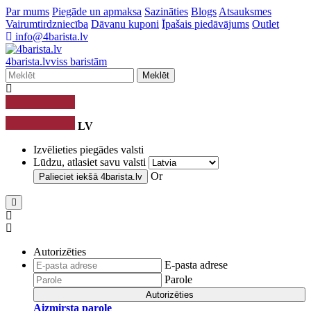
Par mums
Piegāde un apmaksa
Sazināties
Blogs
Atsauksmes
Vairumtirdzniecība
Dāvanu kuponi
Īpašais piedāvājums
Outlet
info@4barista.lv
4
barista
.lv
viss baristām
Meklēt
LV
Izvēlieties piegādes valsti
Lūdzu, atlasiet savu valsti
Or
Palieciet iekšā
4barista.lv
Autorizēties
E-pasta adrese
Parole
Autorizēties
Aizmirsta parole