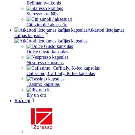
Bellman tvaikonis
Staresso kratītājs
Citi zīmoli / aksesuāri
Atkārtoti lietojamas
kafijas kapsulas
Dolce Gusto kapsulas
Nespresso kapsulas
Cafissimo, Caffitaly, K-fee kapsulas
Tassimo kapsulas
Illy un citi
Ražotāji