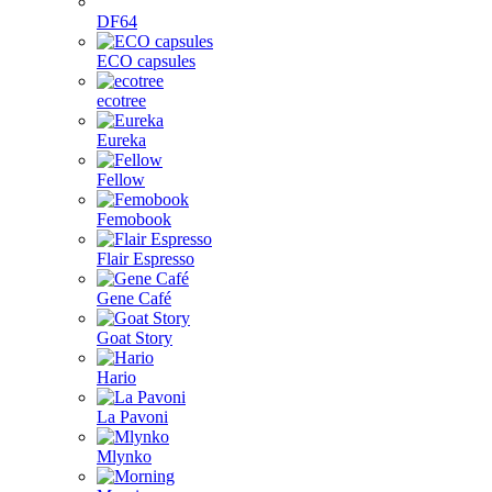
DF64
ECO capsules
ecotree
Eureka
Fellow
Femobook
Flair Espresso
Gene Café
Goat Story
Hario
La Pavoni
Mlynko