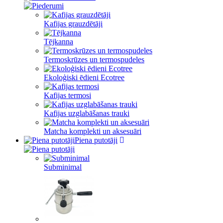
Kafijas grauzdētāji
Tējkanna
Termoskrūzes un termospudeles
Ekoloģiski ēdieni Ecotree
Kafijas termosi
Kafijas uzglabāšanas trauki
Matcha komplekti un aksesuāri
Piena putotāji
Subminimal