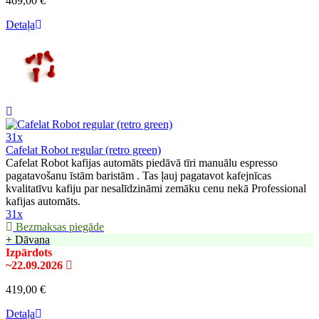
469,00 €
Detaļa
31x
Cafelat Robot regular (retro green)
Cafelat Robot kafijas automāts piedāvā tīri manuālu espresso
pagatavošanu īstām baristām . Tas ļauj pagatavot kafejnīcas
kvalitatīvu kafiju par nesalīdzināmi zemāku cenu nekā Professional
kafijas automāts.
31x
Bezmaksas piegāde
+ Dāvana
Izpārdots
~22.09.2026
419,00 €
Detaļa