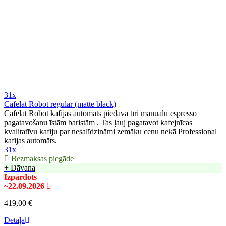
31x
Cafelat Robot regular (matte black)
Cafelat Robot kafijas automāts piedāvā tīri manuālu espresso
pagatavošanu īstām baristām . Tas ļauj pagatavot kafejnīcas
kvalitatīvu kafiju par nesalīdzināmi zemāku cenu nekā Professional
kafijas automāts.
31x
Bezmaksas piegāde
+ Dāvana
Izpārdots
~22.09.2026
419,00 €
Detaļa