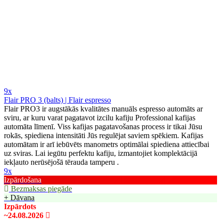
9x
Flair PRO 3 (balts) | Flair espresso
Flair PRO3 ir augstākās kvalitātes manuāls espresso automāts ar
sviru, ar kuru varat pagatavot izcilu kafiju Professional kafijas
automāta līmenī. Viss kafijas pagatavošanas process ir tikai Jūsu
rokās, spiediena intensitāti Jūs regulējat saviem spēkiem. Kafijas
automātam ir arī iebūvēts manometrs optimālai spiediena attiecībai
uz sviras. Lai iegūtu perfektu kafiju, izmantojiet komplektācijā
iekļauto nerūsējošā tērauda tamperu .
9x
Izpārdošana
Bezmaksas piegāde
+ Dāvana
Izpārdots
~24.08.2026