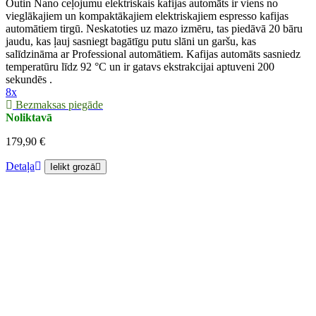
Outin Nano ceļojumu elektriskais kafijas automāts ir viens no
vieglākajiem un kompaktākajiem elektriskajiem espresso kafijas
automātiem tirgū. Neskatoties uz mazo izmēru, tas piedāvā 20 bāru
jaudu, kas ļauj sasniegt bagātīgu putu slāni un garšu, kas
salīdzināma ar Professional automātiem. Kafijas automāts sasniedz
temperatūru līdz 92 °C un ir gatavs ekstrakcijai aptuveni 200
sekundēs .
8x
Bezmaksas piegāde
Noliktavā
179,90 €
Detaļa
Ielikt grozā