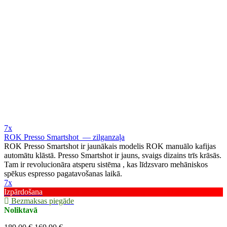
7x
ROK Presso Smartshot — zilganzaļa
ROK Presso Smartshot ir jaunākais modelis ROK manuālo kafijas
automātu klāstā. Presso Smartshot ir jauns, svaigs dizains trīs krāsās.
Tam ir revolucionāra atsperu sistēma , kas līdzsvaro mehāniskos
spēkus espresso pagatavošanas laikā.
7x
Izpārdošana
Bezmaksas piegāde
Noliktavā