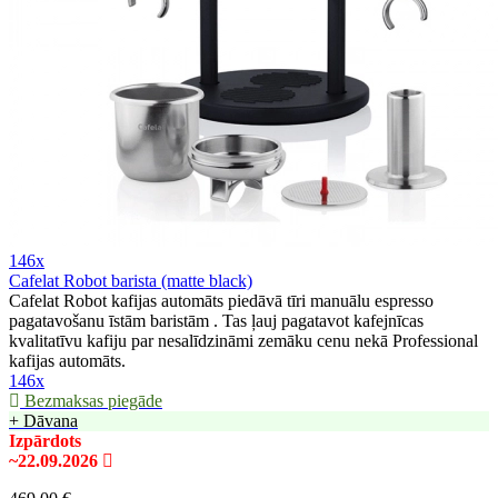
146x
Cafelat Robot barista (matte black)
Cafelat Robot kafijas automāts piedāvā tīri manuālu espresso
pagatavošanu īstām baristām . Tas ļauj pagatavot kafejnīcas
kvalitatīvu kafiju par nesalīdzināmi zemāku cenu nekā Professional
kafijas automāts.
146x
Bezmaksas piegāde
+ Dāvana
Izpārdots
~22.09.2026