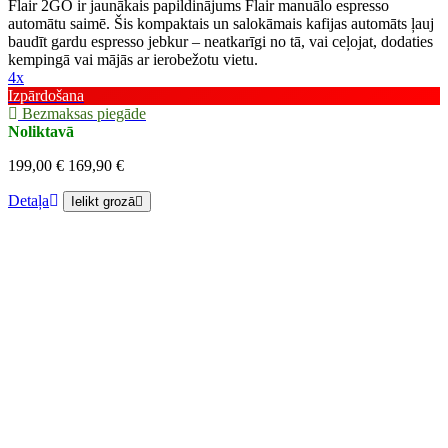
Flair 2GO ir jaunākais papildinājums Flair manuālo espresso
automātu saimē. Šis kompaktais un salokāmais kafijas automāts ļauj
baudīt gardu espresso jebkur – neatkarīgi no tā, vai ceļojat, dodaties
kempingā vai mājās ar ierobežotu vietu.
4x
Izpārdošana
Bezmaksas piegāde
Noliktavā
199,00 €
169,90 €
Detaļa
Ielikt grozā