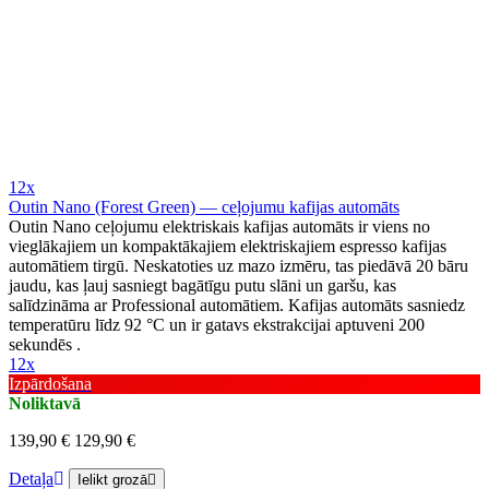
12x
Outin Nano (Forest Green) — ceļojumu kafijas automāts
Outin Nano ceļojumu elektriskais kafijas automāts ir viens no
vieglākajiem un kompaktākajiem elektriskajiem espresso kafijas
automātiem tirgū. Neskatoties uz mazo izmēru, tas piedāvā 20 bāru
jaudu, kas ļauj sasniegt bagātīgu putu slāni un garšu, kas
salīdzināma ar Professional automātiem. Kafijas automāts sasniedz
temperatūru līdz 92 °C un ir gatavs ekstrakcijai aptuveni 200
sekundēs .
12x
Izpārdošana
Noliktavā
139,90 €
129,90 €
Detaļa
Ielikt grozā