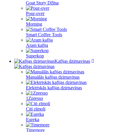
Goat Story Džīna
Pour-over
Morning
Smart Coffee Tools
Aram kafija
Superkop
Kafijas dzirnaviņas
Manuālās kafijas dzirnaviņas
Elektriskās kafijas dzirnaviņas
1Zpresso
Citi zīmoli
Eureka
Timemore