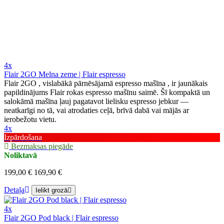
4x
Flair 2GO Melna zeme | Flair espresso
Flair 2GO , vislabākā pārnēsājamā espresso mašīna , ir jaunākais
papildinājums Flair rokas espresso mašīnu saimē. Šī kompaktā un
salokāmā mašīna ļauj pagatavot lielisku espresso jebkur —
neatkarīgi no tā, vai atrodaties ceļā, brīvā dabā vai mājās ar
ierobežotu vietu.
4x
Izpārdošana
Bezmaksas piegāde
Noliktavā
199,00 €
169,90 €
Detaļa
Ielikt grozā
4x
Flair 2GO Pod black | Flair espresso