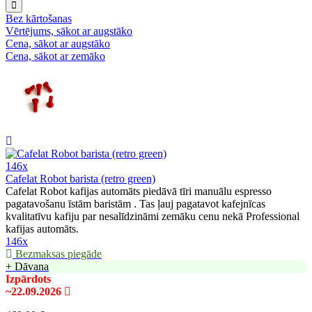
Bez kārtošanas
Vērtējums, sākot ar augstāko
Cena, sākot ar augstāko
Cena, sākot ar zemāko
146x
Cafelat Robot barista (retro green)
Cafelat Robot kafijas automāts piedāvā tīri manuālu espresso
pagatavošanu īstām baristām . Tas ļauj pagatavot kafejnīcas
kvalitatīvu kafiju par nesalīdzināmi zemāku cenu nekā Professional
kafijas automāts.
146x
Bezmaksas piegāde
+ Dāvana
Izpārdots
~22.09.2026