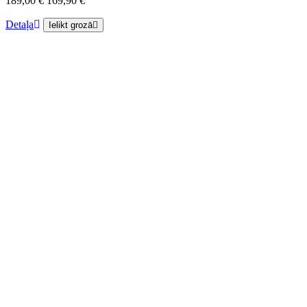
189,00 €
169,90 €
Detaļa
Ielikt grozā