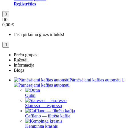
Reģistrēties
0
0,00 €
Jūsu pirkumu grozs ir tukšs!
Preču grupas
Ražotāji
Informācija
Blogs
Pārnēsājami kafijas automāti
Outin
Staresso — espresso
Cafflano — filtrēta kafija
Kempinga krāsnis