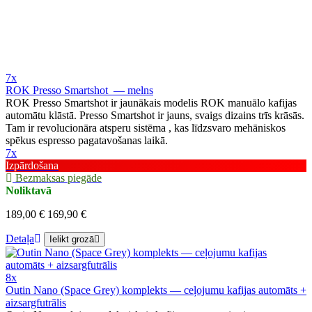
7x
ROK Presso Smartshot — melns
ROK Presso Smartshot ir jaunākais modelis ROK manuālo kafijas
automātu klāstā. Presso Smartshot ir jauns, svaigs dizains trīs krāsās.
Tam ir revolucionāra atsperu sistēma , kas līdzsvaro mehāniskos
spēkus espresso pagatavošanas laikā.
7x
Izpārdošana
Bezmaksas piegāde
Noliktavā
189,00 €
169,90 €
Detaļa
Ielikt grozā
8x
Outin Nano (Space Grey) komplekts — ceļojumu kafijas automāts +
aizsargfutrālis