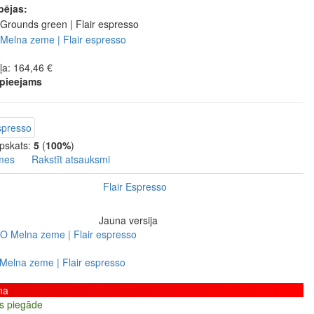
pējas:
ļa: 164,46 €
 pieejams
apskats:
5
(
100%
)
mes
Rakstīt atsauksmi
Flair Espresso
Jauna versija
Melna zeme | Flair espresso
na
s piegāde