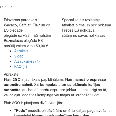
69,90 €
Pilnvarots pārdevējs
Specializētais izplatītājs
Wacaco, Cafelat, Flair un citi
atbalsts pirms un pēc pirkuma
ES piegāde
Preces ES noliktavā
piegāde uz visām ES valstīm
sūtām no savas noliktavas
Bezmaksas piegāde ES
pasūtījumiem virs 150,00 €
Apraksts
Video
Atsauksmes (4)
FAQ (1)
Apraksts
Flair 2GO
ir jaunākais papildinājums
Flair manuālo espresso
automātu saimē.
Šis
kompaktais un salokāmais kafijas
automāts
ļauj baudīt gardu espresso jebkur – neatkarīgi no tā,
vai ceļojat, dodaties kempingā vai mājās ar ierobežotu vietu.
Flair 2GO ir pieejams divās versijās:
“Pods”
modelis piedāvā ātru un ērtu kafijas pagatavošanu,
izmantojot
Nespresso® saderīgas kapsulas
.