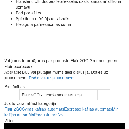
Plānsienu cilindrs bez iepriekšējas uzsildīšanas ar silikona
uzmavu
Pod portafiltrs
Spiediena mērītājs un virzulis
Pielāgota pārnēsāšanas soma
Vai jums ir jautājums
par produktu Flair 2GO Grounds green |
Flair espresso?
Apskatiet BUJ vai jautājiet mums tieši diskusijā. Doties uz
jautājumiem.
Dodieties uz jautājumiem
Pamācības
Flair 2GO - Lietošanas instrukcija
Jūs to varat atrast kategorijā
Flair 2GO
Sviras kafijas automāts
Espresso kafijas automāts
Mini
kafijas automāts
Produktu arhīvs
Video