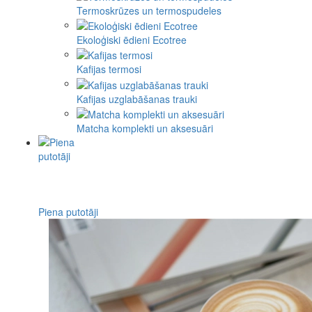
Termoskrūzes un termospudeles
Ekoloģiski ēdieni Ecotree
Kafijas termosi
Kafijas uzglabāšanas trauki
Matcha komplekti un aksesuāri
Piena putotāji