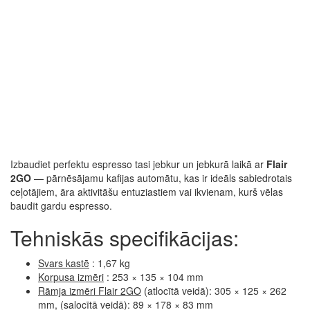
Izbaudiet perfektu espresso tasi jebkur un jebkurā laikā ar
Flair
2GO
— pārnēsājamu kafijas automātu, kas ir ideāls sabiedrotais
ceļotājiem, āra aktivitāšu entuziastiem vai ikvienam, kurš vēlas
baudīt gardu espresso.
Tehniskās specifikācijas:
Svars kastē
: 1,67 kg
Korpusa izmēri
: 253 × 135 × 104 mm
Rāmja izmēri Flair 2GO
(atlocītā veidā): 305 × 125 × 262
mm, (salocītā veidā): 89 × 178 × 83 mm