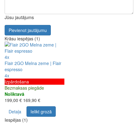
Jūsu jautājums
Pievienot jautājumu
Krāsu iespējas (1)
4x
Flair 2GO Melna zeme | Flair
espresso
4x
Izpārdošana
Bezmaksas piegāde
Noliktavā
199,00 €
169,90 €
Detaļa
Ielikt grozā
Iespējas (1)