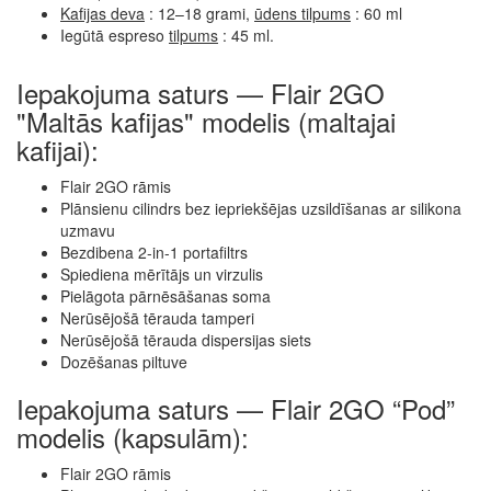
Kafijas deva
: 12–18 grami,
ūdens tilpums
: 60 ml
Iegūtā espreso
tilpums
: 45 ml.
Iepakojuma saturs — Flair 2GO
"Maltās kafijas" modelis (maltajai
kafijai):
Flair 2GO rāmis
Plānsienu cilindrs bez iepriekšējas uzsildīšanas ar silikona
uzmavu
Bezdibena 2-in-1 portafiltrs
Spiediena mērītājs un virzulis
Pielāgota pārnēsāšanas soma
Nerūsējošā tērauda tamperi
Nerūsējošā tērauda dispersijas siets
Dozēšanas piltuve
Iepakojuma saturs — Flair 2GO “Pod”
modelis (kapsulām):
Flair 2GO rāmis