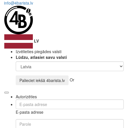
info@4barista.lv
LV
Izvēlieties piegādes valsti
Lūdzu, atlasiet savu valsti
Or
Palieciet iekšā
4barista.lv
Autorizēties
E-pasta adrese