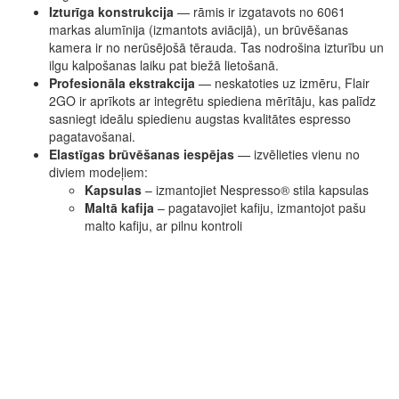
Izturīga konstrukcija
— rāmis ir izgatavots no 6061
markas alumīnija (izmantots aviācijā), un brūvēšanas
kamera ir no nerūsējošā tērauda. Tas nodrošina izturību un
ilgu kalpošanas laiku pat biežā lietošanā.
Profesionāla ekstrakcija
— neskatoties uz izmēru, Flair
2GO ir aprīkots ar integrētu spiediena mērītāju, kas palīdz
sasniegt ideālu spiedienu augstas kvalitātes espresso
pagatavošanai.
Elastīgas brūvēšanas iespējas
— izvēlieties vienu no
diviem modeļiem:
Kapsulas
– izmantojiet Nespresso® stila kapsulas
Maltā kafija
– pagatavojiet kafiju, izmantojot pašu
malto kafiju, ar pilnu kontroli