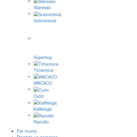
Staresso
Subminimal
Superkop
Timemore
WACACO
Outin
Kaffelogic
Rancilio
Par mums