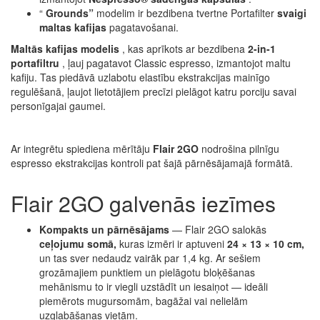
“
Grounds”
modelim ir bezdibena tvertne Portafilter
svaigi
maltas kafijas
pagatavošanai.
Maltās kafijas modelis
, kas aprīkots ar bezdibena
2-in-1
portafiltru
, ļauj pagatavot Classic espresso, izmantojot maltu
kafiju. Tas piedāvā uzlabotu elastību ekstrakcijas mainīgo
regulēšanā, ļaujot lietotājiem precīzi pielāgot katru porciju savai
personīgajai gaumei.
Ar integrētu spiediena mērītāju
Flair 2GO
nodrošina pilnīgu
espresso ekstrakcijas kontroli pat šajā pārnēsājamajā formātā.
Flair 2GO galvenās iezīmes
Kompakts un pārnēsājams
— Flair 2GO salokās
ceļojumu somā,
kuras izmēri ir aptuveni
24 × 13 × 10 cm,
un tas sver nedaudz vairāk par 1,4 kg. Ar sešiem
grozāmajiem punktiem un pielāgotu bloķēšanas
mehānismu to ir viegli uzstādīt un iesaiņot — ideāli
piemērots mugursomām, bagāžai vai nelielām
uzglabāšanas vietām.