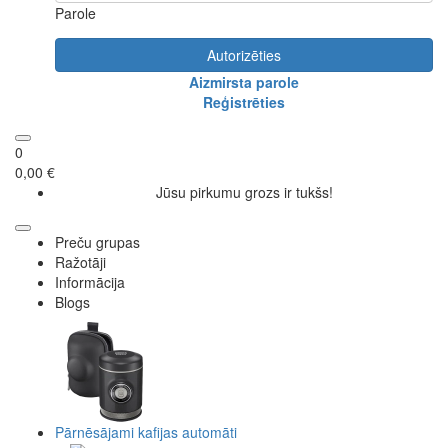
Parole
Autorizēties
Aizmirsta parole
Reģistrēties
0
0,00 €
Jūsu pirkumu grozs ir tukšs!
Preču grupas
Ražotāji
Informācija
Blogs
Pārnēsājami kafijas automāti