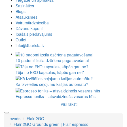
Piegāde un apmaksa
Sazināties
Blogs
Atsauksmes
Vairumtirdzniecība
Dāvanu kuponi
Īpašais piedāvājums
Outlet
info@4barista.lv
10 padomi izcila dzēriena pagatavošanai
Tēja no EKO kapsulas, kāpēc gan ne?
Kā izvēlēties ceļojumu kafijas automātu?
Espresso toniks – atsvaidzinošs vasaras hīts
visi raksti
Ievads
Flair 2GO
Flair 2GO Grounds green | Flair espresso