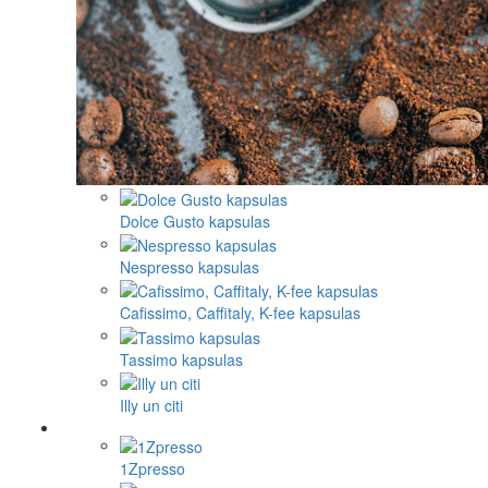
Dolce Gusto kapsulas
Nespresso kapsulas
Cafissimo, Caffitaly, K-fee kapsulas
Tassimo kapsulas
Illy un citi
1Zpresso