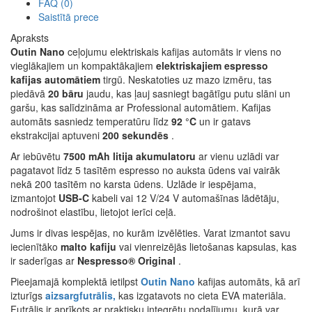
FAQ (0)
Saistītā prece
Apraksts
Outin Nano
ceļojumu elektriskais kafijas automāts ir viens no
vieglākajiem un kompaktākajiem
elektriskajiem espresso
kafijas automātiem
tirgū. Neskatoties uz mazo izmēru, tas
piedāvā
20 bāru
jaudu, kas ļauj sasniegt bagātīgu putu slāni un
garšu, kas salīdzināma ar Professional automātiem. Kafijas
automāts sasniedz temperatūru līdz
92 °C
un ir gatavs
ekstrakcijai aptuveni
200 sekundēs
.
Ar iebūvētu
7500 mAh litija akumulatoru
ar vienu uzlādi var
pagatavot līdz 5 tasītēm espresso no auksta ūdens vai vairāk
nekā 200 tasītēm no karsta ūdens. Uzlāde ir iespējama,
izmantojot
USB-C
kabeli vai 12 V/24 V automašīnas lādētāju,
nodrošinot elastību, lietojot ierīci ceļā.
Jums ir divas iespējas, no kurām izvēlēties. Varat izmantot savu
iecienītāko
malto kafiju
vai vienreizējās lietošanas kapsulas, kas
ir saderīgas ar
Nespresso® Original
.
Pieejamajā komplektā ietilpst
Outin Nano
kafijas automāts, kā arī
izturīgs
aizsargfutrālis,
kas izgatavots no cieta EVA materiāla.
Futrālis ir aprīkots ar praktisku integrētu nodalījumu, kurā var