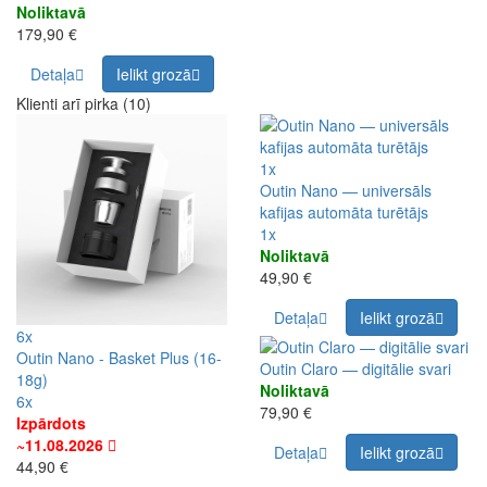
Noliktavā
179,90 €
Detaļa
Ielikt grozā
Klienti arī pirka (10)
1x
Outin Nano — universāls
kafijas automāta turētājs
1x
Noliktavā
49,90 €
Detaļa
Ielikt grozā
6x
Outin Nano - Basket Plus (16-
Outin Claro — digitālie svari
18g)
Noliktavā
6x
79,90 €
Izpārdots
~11.08.2026
Detaļa
Ielikt grozā
44,90 €