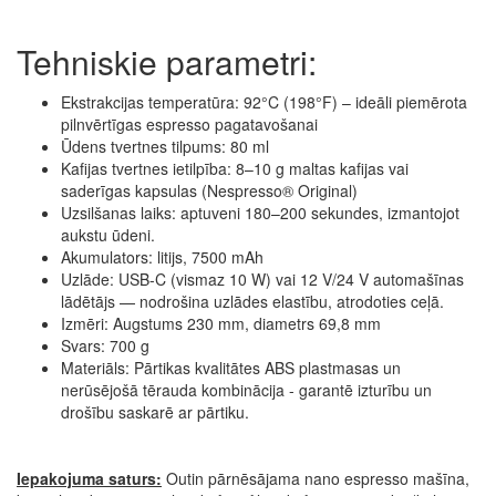
Tehniskie parametri:
Ekstrakcijas temperatūra: 92°C (198°F) – ideāli piemērota
pilnvērtīgas espresso pagatavošanai
Ūdens tvertnes tilpums: 80 ml
Kafijas tvertnes ietilpība: 8–10 g maltas kafijas vai
saderīgas kapsulas (Nespresso® Original)
Uzsilšanas laiks: aptuveni 180–200 sekundes, izmantojot
aukstu ūdeni.
Akumulators: litijs, 7500 mAh
Uzlāde: USB-C (vismaz 10 W) vai 12 V/24 V automašīnas
lādētājs — nodrošina uzlādes elastību, atrodoties ceļā.
Izmēri: Augstums 230 mm, diametrs 69,8 mm
Svars: 700 g
Materiāls: Pārtikas kvalitātes ABS plastmasas un
nerūsējošā tērauda kombinācija - garantē izturību un
drošību saskarē ar pārtiku.
Iepakojuma saturs:
Outin pārnēsājama nano espresso mašīna,