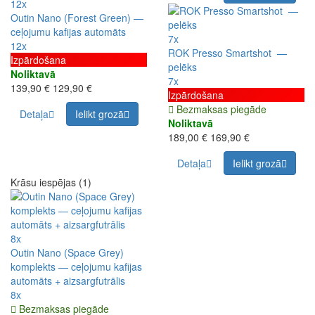
12x
Outin Nano (Forest Green) —
ceļojumu kafijas automāts
7x
12x
ROK Presso Smartshot —
Izpārdošana
pelēks
Noliktavā
7x
139,90 €
129,90 €
Izpārdošana
Bezmaksas piegāde
Detaļa
Ielikt grozā
Noliktavā
189,00 €
169,90 €
Detaļa
Ielikt grozā
Krāsu iespējas (1)
8x
Outin Nano (Space Grey)
komplekts — ceļojumu kafijas
automāts + aizsargfutrālis
8x
Bezmaksas piegāde