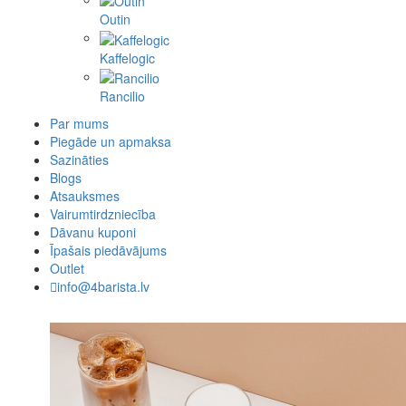
Outin
Kaffelogic
Rancilio
Par mums
Piegāde un apmaksa
Sazināties
Blogs
Atsauksmes
Vairumtirdzniecība
Dāvanu kuponi
Īpašais piedāvājums
Outlet
info@4barista.lv