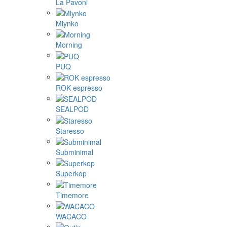
La Pavoni
Mlynko
Morning
PUQ
ROK espresso
SEALPOD
Staresso
Subminimal
Superkop
Timemore
WACACO