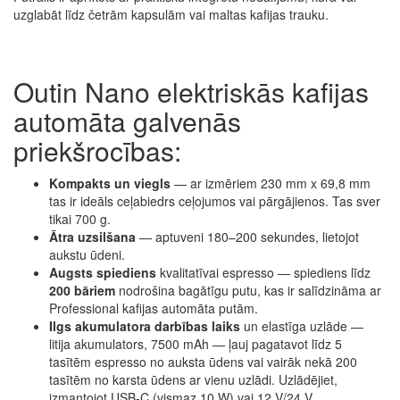
uzglabāt līdz četrām kapsulām vai maltas kafijas trauku.
Outin Nano elektriskās kafijas
automāta galvenās
priekšrocības:
Kompakts un viegls
— ar izmēriem 230 mm x 69,8 mm
tas ir ideāls ceļabiedrs ceļojumos vai pārgājienos. Tas sver
tikai 700 g.
Ātra uzsilšana
— aptuveni 180–200 sekundes, lietojot
aukstu ūdeni.
Augsts spiediens
kvalitatīvai espresso — spiediens līdz
200 bāriem
nodrošina bagātīgu putu, kas ir salīdzināma ar
Professional kafijas automāta putām.
Ilgs akumulatora darbības laiks
un elastīga uzlāde —
litija akumulators, 7500 mAh — ļauj pagatavot līdz 5
tasītēm espresso no auksta ūdens vai vairāk nekā 200
tasītēm no karsta ūdens ar vienu uzlādi. Uzlādējiet,
izmantojot USB-C (vismaz 10 W) vai 12 V/24 V