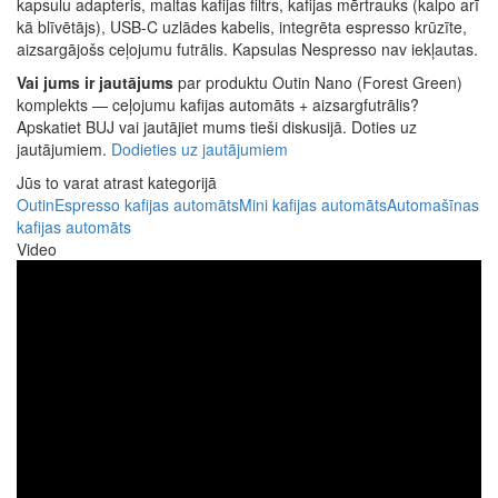
kapsulu adapteris, maltas kafijas filtrs, kafijas mērtrauks (kalpo arī
kā blīvētājs), USB-C uzlādes kabelis, integrēta espresso krūzīte,
aizsargājošs ceļojumu futrālis. Kapsulas Nespresso nav iekļautas.
Vai jums ir jautājums
par produktu Outin Nano (Forest Green)
komplekts — ceļojumu kafijas automāts + aizsargfutrālis?
Apskatiet BUJ vai jautājiet mums tieši diskusijā. Doties uz
jautājumiem.
Dodieties uz jautājumiem
Jūs to varat atrast kategorijā
Outin
Espresso kafijas automāts
Mini kafijas automāts
Automašīnas
kafijas automāts
Video