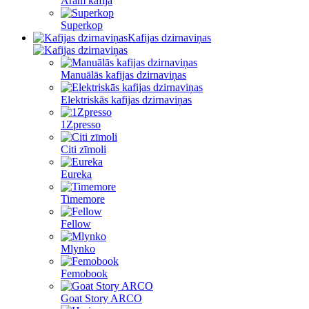
Aram kafija
Superkop
Kafijas dzirnaviņas
Manuālās kafijas dzirnaviņas
Elektriskās kafijas dzirnaviņas
1Zpresso
Citi zīmoli
Eureka
Timemore
Fellow
Mlynko
Femobook
Goat Story ARCO