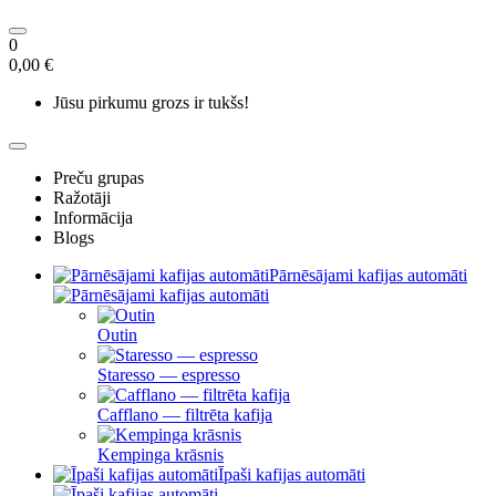
0
0,00 €
Jūsu pirkumu grozs ir tukšs!
Preču grupas
Ražotāji
Informācija
Blogs
Pārnēsājami kafijas automāti
Outin
Staresso — espresso
Cafflano — filtrēta kafija
Kempinga krāsnis
Īpaši kafijas automāti