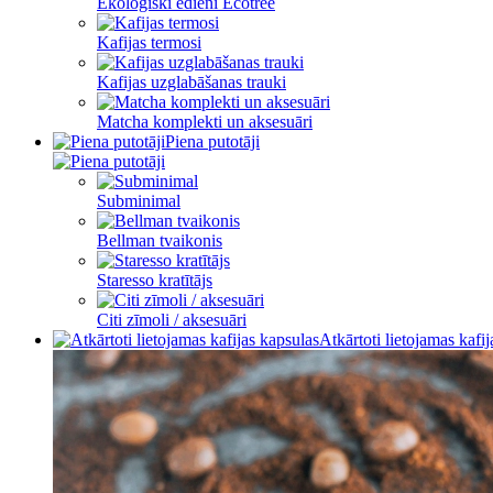
Ekoloģiski ēdieni Ecotree
Kafijas termosi
Kafijas uzglabāšanas trauki
Matcha komplekti un aksesuāri
Piena putotāji
Subminimal
Bellman tvaikonis
Staresso kratītājs
Citi zīmoli / aksesuāri
Atkārtoti lietojamas kafi