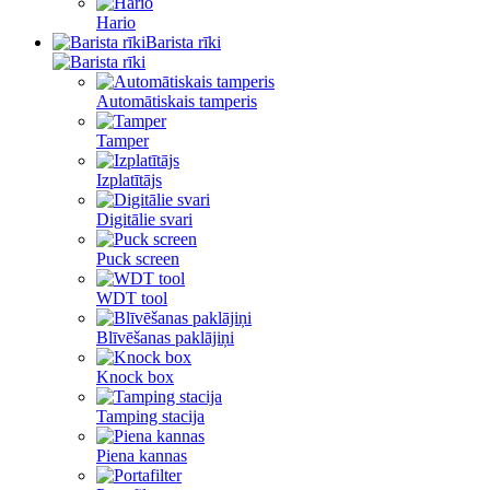
Hario
Barista rīki
Automātiskais tamperis
Tamper
Izplatītājs
Digitālie svari
Puck screen
WDT tool
Blīvēšanas paklājiņi
Knock box
Tamping stacija
Piena kannas