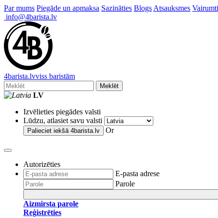
Par mums
Piegāde un apmaksa
Sazināties
Blogs
Atsauksmes
Vairumti
info@4barista.lv
4
barista
.lv
viss baristām
Meklēt
LV
Izvēlieties piegādes valsti
Lūdzu, atlasiet savu valsti
Or
Palieciet iekšā
4barista.lv
Autorizēties
E-pasta adrese
Parole
Aizmirsta parole
Reģistrēties