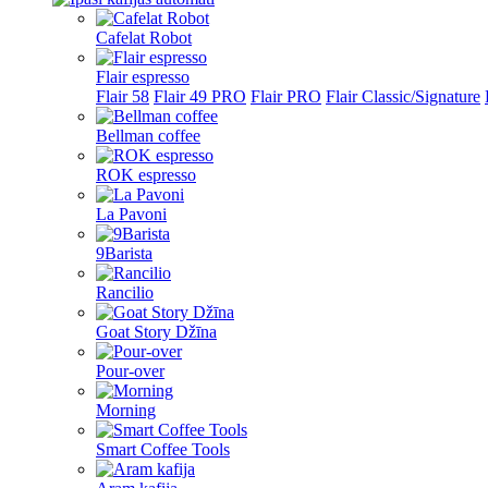
Cafelat Robot
Flair espresso
Flair 58
Flair 49 PRO
Flair PRO
Flair Classic/Signature
Bellman coffee
ROK espresso
La Pavoni
9Barista
Rancilio
Goat Story Džīna
Pour-over
Morning
Smart Coffee Tools