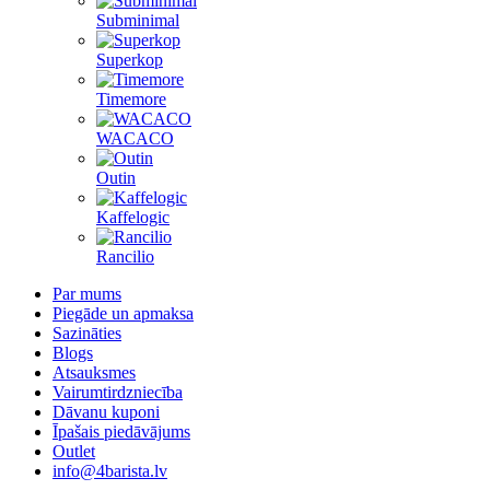
Subminimal
Superkop
Timemore
WACACO
Outin
Kaffelogic
Rancilio
Par mums
Piegāde un apmaksa
Sazināties
Blogs
Atsauksmes
Vairumtirdzniecība
Dāvanu kuponi
Īpašais piedāvājums
Outlet
info@4barista.lv