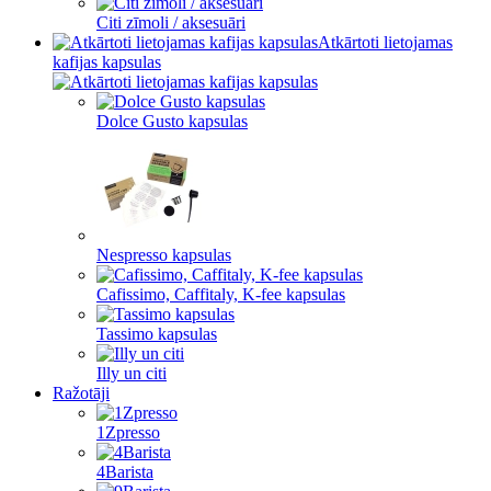
Citi zīmoli / aksesuāri
Atkārtoti lietojamas
kafijas kapsulas
Dolce Gusto kapsulas
Nespresso kapsulas
Cafissimo, Caffitaly, K-fee kapsulas
Tassimo kapsulas
Illy un citi
Ražotāji
1Zpresso
4Barista