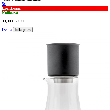
5x
Izpārdošana
Noliktavā
99,90 €
69,90 €
Detaļa
Ielikt grozā