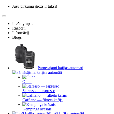
Jūsu pirkumu grozs ir tukšs!
Preču grupas
Ražotāji
Informācija
Blogs
Pārnēsājami kafijas automāti
Outin
Staresso — espresso
Cafflano — filtrēta kafija
Kempinga krāsnis
Īpaši kafijas automāti