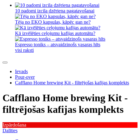
10 padomi izcila dzēriena pagatavošanai
Tēja no EKO kapsulas, kāpēc gan ne?
Kā izvēlēties ceļojumu kafijas automātu?
Espresso toniks – atsvaidzinošs vasaras hīts
visi raksti
Ievads
Pour-over
Cafflano Home brewing Kit - filtrējošas kafijas komplekts
Cafflano Home brewing Kit -
filtrējošas kafijas komplekts
Izpārdošana
Dalīties