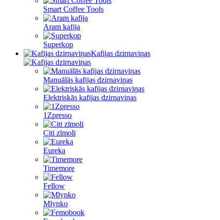
Smart Coffee Tools
Aram kafija
Superkop
Kafijas dzirnaviņas
Manuālās kafijas dzirnaviņas
Elektriskās kafijas dzirnaviņas
1Zpresso
Citi zīmoli
Eureka
Timemore
Fellow
Mlynko