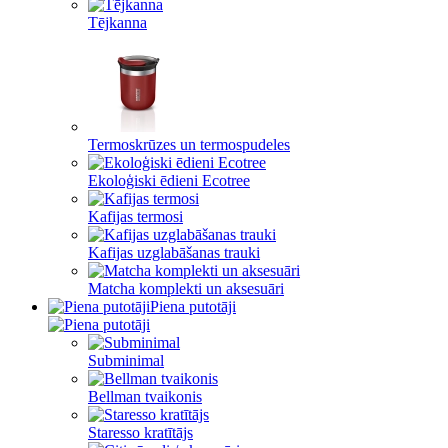
Tējkanna
Termoskrūzes un termospudeles
Ekoloģiski ēdieni Ecotree
Kafijas termosi
Kafijas uzglabāšanas trauki
Matcha komplekti un aksesuāri
Piena putotāji
Subminimal
Bellman tvaikonis
Staresso kratītājs