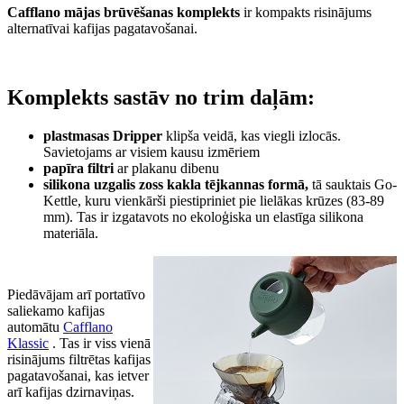
Cafflano mājas brūvēšanas komplekts
ir kompakts risinājums
alternatīvai kafijas pagatavošanai.
Komplekts sastāv no trim daļām:
plastmasas Dripper
klipša veidā, kas viegli izlocās.
Savietojams ar visiem kausu izmēriem
papīra filtri
ar plakanu dibenu
silikona uzgalis zoss
kakla tējkannas formā,
tā sauktais Go-
Kettle, kuru vienkārši piestipriniet pie lielākas krūzes (83-89
mm). Tas ir izgatavots no ekoloģiska un elastīga silikona
materiāla.
Piedāvājam arī portatīvo
saliekamo kafijas
automātu
Cafflano
Klassic
. Tas ir viss vienā
risinājums filtrētas kafijas
pagatavošanai, kas ietver
arī kafijas dzirnaviņas.