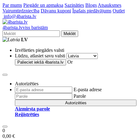
Par mums
Piegāde un apmaksa
Sazināties
Blogs
Atsauksmes
Vairumtirdzniecība
Dāvanu kuponi
Īpašais piedāvājums
Outlet
info@4barista.lv
4
barista
.lv
viss baristām
Meklēt
LV
Izvēlieties piegādes valsti
Lūdzu, atlasiet savu valsti
Or
Palieciet iekšā
4barista.lv
Autorizēties
E-pasta adrese
Parole
Autorizēties
Aizmirsta parole
Reģistrēties
0
0,00 €