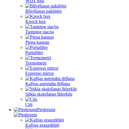
WDT tool
Blīvēšanas paklājiņi
Knock box
Tamping stacija
Piena kannas
Portafilter
Termometri
Espresso mirror
Kafijas automāta tīrīšana
Stikla skalošanas līdzeklis
Cits
Piederumi
Kafijas grauzdētāji