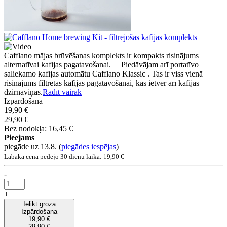
Cafflano mājas brūvēšanas komplekts ir kompakts risinājums
alternatīvai kafijas pagatavošanai. Piedāvājam arī portatīvo
saliekamo kafijas automātu Cafflano Klassic . Tas ir viss vienā
risinājums filtrētas kafijas pagatavošanai, kas ietver arī kafijas
dzirnaviņas.
Rādīt vairāk
Izpārdošana
19,90 €
29,90 €
Bez nodokļa: 16,45 €
Pieejams
piegāde uz 13.8.
(
piegādes iespējas
)
Labākā cena pēdējo 30 dienu laikā: 19,90 €
-
+
Ielikt grozā
Izpārdošana
19,90 €
29,90 €