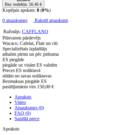
Bez nodokļa: 16,45 €
Kopējais apskats:
0
(
0%
)
0 atsauksmes
Rakstīt atsauksmi
Ražotājs:
CAFFLANO
Pilnvarots pārdevējs
Wacaco, Cafelat, Flair un citi
Specializētais izplatītājs
atbalsts pirms un pēc pirkuma
ES piegāde
piegāde uz visām ES valstīm
Preces ES noliktavā
sūtām no savas noliktavas
Bezmaksas piegāde ES
pasūtījumiem virs 150,00 €
Apraksts
Video
Atsauksmes (0)
FAQ (0)
Saistītā prece
Apraksts