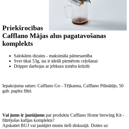
Priekšrocības
Cafflano Mājas alus pagatavošanas
komplekts
Salokāms dizains - maksimāla pārnesamība
Sver tikai 53g, tas ir ideāli piemērots ceļošanai
Dripper darbojas ar jebkura izmēra krūzīti
Iepakojuma saturs: Cafflano Go - Tējkanna, Cafflano Pilinātājs, 50
gab. papīra filtri.
Vai jums ir jautājums
par produktu Cafflano Home brewing Kit -
filtrējošas kafijas komplekts?
Apskatiet BUJ vai jautājiet mums tieši diskusijā. Doties uz