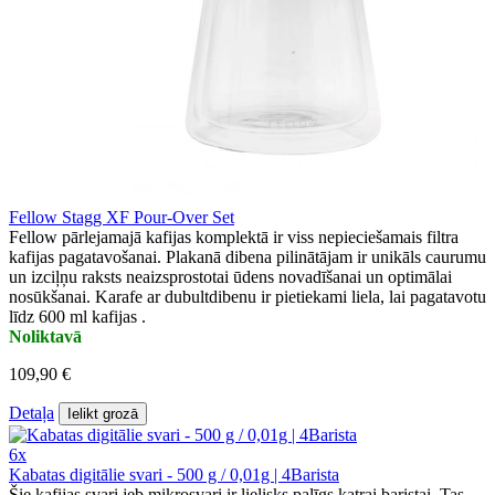
Fellow Stagg XF Pour-Over Set
Fellow pārlejamajā kafijas komplektā ir viss nepieciešamais filtra
kafijas pagatavošanai. Plakanā dibena pilinātājam ir unikāls caurumu
un izciļņu raksts neaizsprostotai ūdens novadīšanai un optimālai
nosūkšanai. Karafe ar dubultdibenu ir pietiekami liela, lai pagatavotu
līdz 600 ml kafijas .
Noliktavā
109,90 €
Detaļa
Ielikt grozā
6x
Kabatas digitālie svari - 500 g / 0,01g | 4Barista
Šie kafijas svari jeb mikrosvari ir lielisks palīgs katrai baristai. Tas