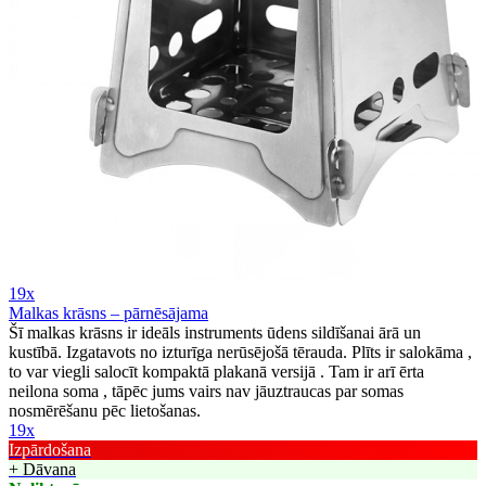
19x
Malkas krāsns – pārnēsājama
Šī malkas krāsns ir ideāls instruments ūdens sildīšanai ārā un
kustībā. Izgatavots no izturīga nerūsējošā tērauda. Plīts ir salokāma ,
to var viegli salocīt kompaktā plakanā versijā . Tam ir arī ērta
neilona soma , tāpēc jums vairs nav jāuztraucas par somas
nosmērēšanu pēc lietošanas.
19x
Izpārdošana
+ Dāvana