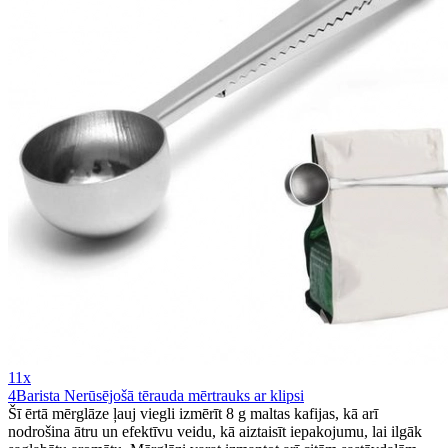
11x
4Barista Nerūsējošā tērauda mērtrauks ar klipsi
Šī ērtā mērglāze ļauj viegli izmērīt 8 g maltas kafijas, kā arī
nodrošina ātru un efektīvu veidu, kā aiztaisīt iepakojumu, lai ilgāk