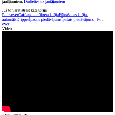
jautājumiem.
Dodieties uz jautājumiem
Jūs to varat atrast kategorijā
Pour-over
Cafflano — filtrēta kafija
Pilināšanas kafijas
automāts
Dripper
Īpašais piedāvājums
Īpašais piedāvājums - Pour-
over
Video