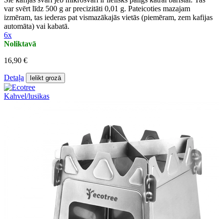
var svērt līdz 500 g ar precizitāti 0,01 g. Pateicoties mazajam
izmēram, tas iederas pat vismazākajās vietās (piemēram, zem kafijas
automāta) vai kabatā.
6x
Noliktavā
16,90 €
Detaļa
Ielikt grozā