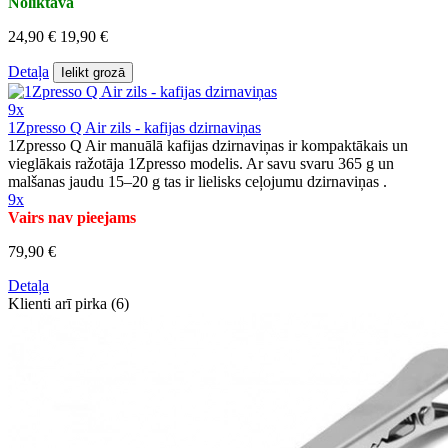
Noliktavā
24,90 €
19,90 €
Detaļa
Ielikt grozā
9x
1Zpresso Q Air zils - kafijas dzirnaviņas
1Zpresso Q Air manuālā kafijas dzirnaviņas ir kompaktākais un
vieglākais ražotāja 1Zpresso modelis. Ar savu svaru 365 g un
malšanas jaudu 15–20 g tas ir lielisks ceļojumu dzirnaviņas .
9x
Vairs nav pieejams
79,90 €
Detaļa
Klienti arī pirka (6)