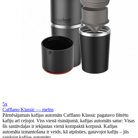
5x
Cafflano Klassic — melns
Pārnēsājamais kafijas automāts Cafflano Klassic pagatavo filtrētu
kafiju arī ceļojot. Viss vienā risinājumā, kafijas automāts satur: Visas
šīs sastāvdaļas ir iekļautas vienā kompaktā korpusā. Kafijas
automāta izmantošana ir veids, kā atpūsties, gatavojot kafiju – jūs
veidojat kafijas automātu.