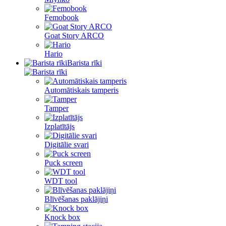
Femobook
Goat Story ARCO
Hario
Barista rīki
Automātiskais tamperis
Tamper
Izplatītājs
Digitālie svari
Puck screen
WDT tool
Blīvēšanas paklājiņi
Knock box