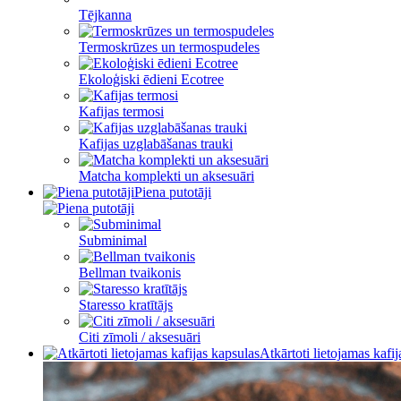
Tējkanna
Termoskrūzes un termospudeles
Ekoloģiski ēdieni Ecotree
Kafijas termosi
Kafijas uzglabāšanas trauki
Matcha komplekti un aksesuāri
Piena putotāji
Subminimal
Bellman tvaikonis
Staresso kratītājs
Citi zīmoli / aksesuāri
Atkārtoti lietojamas kafi