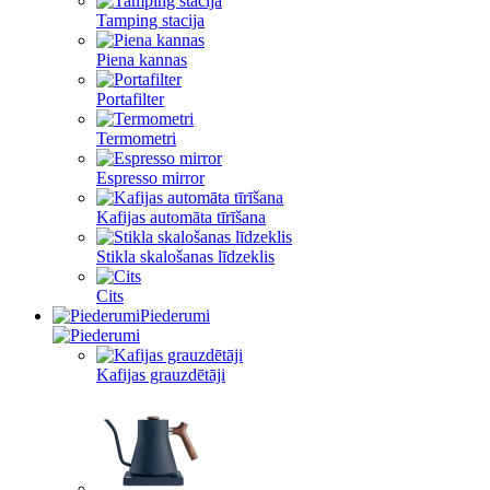
Tamping stacija
Piena kannas
Portafilter
Termometri
Espresso mirror
Kafijas automāta tīrīšana
Stikla skalošanas līdzeklis
Cits
Piederumi
Kafijas grauzdētāji