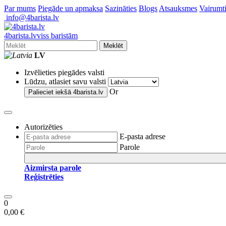
Par mums
Piegāde un apmaksa
Sazināties
Blogs
Atsauksmes
Vairumti
info@4barista.lv
4
barista
.lv
viss baristām
Meklēt
LV
Izvēlieties piegādes valsti
Lūdzu, atlasiet savu valsti
Or
Palieciet iekšā
4barista.lv
Autorizēties
E-pasta adrese
Parole
Aizmirsta parole
Reģistrēties
0
0,00 €