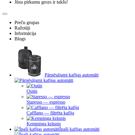
Jūsu pirkumu grozs ir tukšs!
Preču grupas
Ražotāji
Informācija
Blogs
Pārnēsājami kafijas automāti
Outin
Staresso — espresso
Cafflano — filtrēta kafija
Kempinga krāsnis
Īpaši kafijas automāti