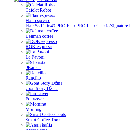
Cafelat Robot
Flair espresso
Flair 58
Flair 49 PRO
Flair PRO
Flair Classic/Signature
Bellman coffee
ROK espresso
La Pavoni
9Barista
Rancilio
Goat Story Džīna
Pour-over
Morning
Smart Coffee Tools