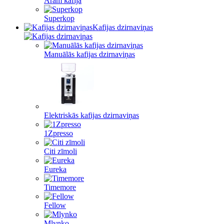
Aram kafija
Superkop
Kafijas dzirnaviņas
Manuālās kafijas dzirnaviņas
Elektriskās kafijas dzirnaviņas
1Zpresso
Citi zīmoli
Eureka
Timemore
Fellow
Mlynko