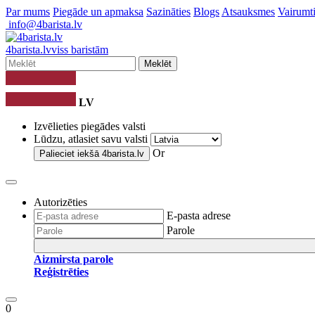
Par mums
Piegāde un apmaksa
Sazināties
Blogs
Atsauksmes
Vairumti
info@4barista.lv
4
barista
.lv
viss baristām
Meklēt
LV
Izvēlieties piegādes valsti
Lūdzu, atlasiet savu valsti
Or
Palieciet iekšā
4barista.lv
Autorizēties
E-pasta adrese
Parole
Aizmirsta parole
Reģistrēties
0