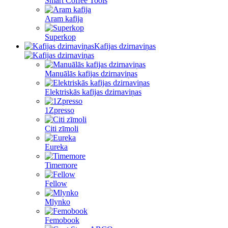
Smart Coffee Tools
Aram kafija
Superkop
Kafijas dzirnaviņas
Manuālās kafijas dzirnaviņas
Elektriskās kafijas dzirnaviņas
1Zpresso
Citi zīmoli
Eureka
Timemore
Fellow
Mlynko
Femobook