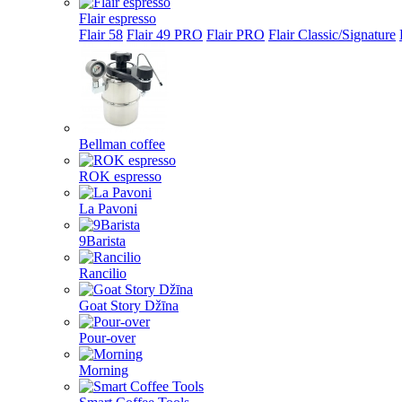
Flair espresso
Flair 58
Flair 49 PRO
Flair PRO
Flair Classic/Signature
Bellman coffee
ROK espresso
La Pavoni
9Barista
Rancilio
Goat Story Džīna
Pour-over
Morning