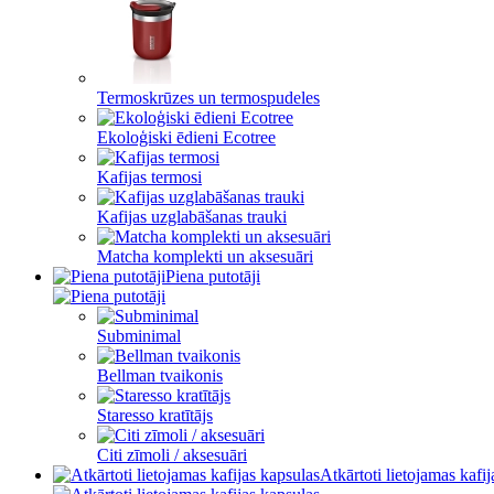
Termoskrūzes un termospudeles
Ekoloģiski ēdieni Ecotree
Kafijas termosi
Kafijas uzglabāšanas trauki
Matcha komplekti un aksesuāri
Piena putotāji
Subminimal
Bellman tvaikonis
Staresso kratītājs
Citi zīmoli / aksesuāri
Atkārtoti lietojamas kafi