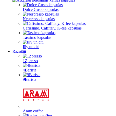
Dolce Gusto kapsulas
Nespresso kapsulas
Cafissimo, Caffitaly, K-fee kapsulas
Tassimo kapsulas
Illy un citi
Ražotāji
1Zpresso
4Barista
9Barista
Aram coffee