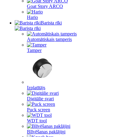
Goat Story ARCO
Hario
Barista rīki
Automātiskais tamperis
Tamper
Izplatītājs
Digitālie svari
Puck screen
WDT tool
Blīvēšanas paklājiņi