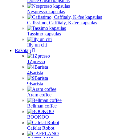
Dolce Gusto kapsulas
Nespresso kapsulas
Cafissimo, Caffitaly, K-fee kapsulas
Tassimo kapsulas
Illy un citi
Ražotāji
1Zpresso
4Barista
9Barista
Aram coffee
Bellman coffee
BOOKOO
Cafelat Robot