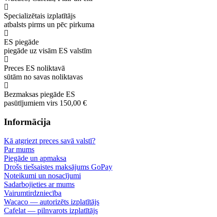
Specializētais izplatītājs
atbalsts pirms un pēc pirkuma
ES piegāde
piegāde uz visām ES valstīm
Preces ES noliktavā
sūtām no savas noliktavas
Bezmaksas piegāde ES
pasūtījumiem virs 150,00 €
Informācija
Kā atgriezt preces savā valstī?
Par mums
Piegāde un apmaksa
Drošs tiešsaistes maksājums GoPay
Noteikumi un nosacījumi
Sadarbojieties ar mums
Vairumtirdzniecība
Wacaco — autorizēts izplatītājs
Cafelat — pilnvarots izplatītājs