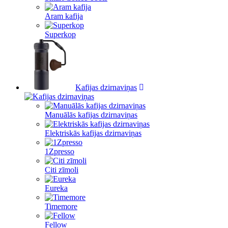
Aram kafija
Superkop
Kafijas dzirnaviņas
Manuālās kafijas dzirnaviņas
Elektriskās kafijas dzirnaviņas
1Zpresso
Citi zīmoli
Eureka
Timemore
Fellow