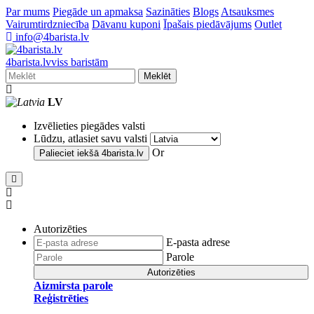
Par mums
Piegāde un apmaksa
Sazināties
Blogs
Atsauksmes
Vairumtirdzniecība
Dāvanu kuponi
Īpašais piedāvājums
Outlet
info@4barista.lv
4
barista
.lv
viss baristām
Meklēt
LV
Izvēlieties piegādes valsti
Lūdzu, atlasiet savu valsti
Or
Palieciet iekšā
4barista.lv
Autorizēties
E-pasta adrese
Parole
Autorizēties
Aizmirsta parole
Reģistrēties