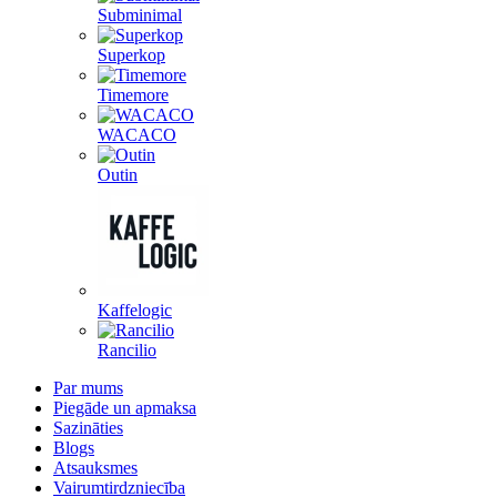
Subminimal
Superkop
Timemore
WACACO
Outin
Kaffelogic
Rancilio
Par mums
Piegāde un apmaksa
Sazināties
Blogs
Atsauksmes
Vairumtirdzniecība