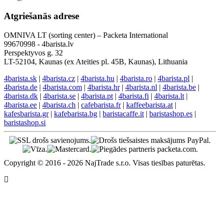
Atgriešanās adrese
OMNIVA LT (sorting center) – Packeta International
99670998 - 4barista.lv
Perspektyvos g. 32
LT-52104, Kaunas (ex Ateities pl. 45B, Kaunas), Lithuania
4barista.sk
|
4barista.cz
|
4barista.hu
|
4barista.ro
|
4barista.pl
|
4barista.de
|
4barista.com
|
4barista.hr
|
4barista.nl
|
4barista.be
|
4barista.dk
|
4barista.se
|
4barista.pt
|
4barista.fi
|
4barista.lt
|
4barista.ee
|
4barista.ch
|
cafebarista.fr
|
kaffeebarista.at
|
kafesbarista.gr
|
kafebarista.bg
|
baristacaffe.it
|
baristashop.es
|
baristashop.si
Copyright © 2016 - 2026 NajTrade s.r.o. Visas tiesības paturētas.