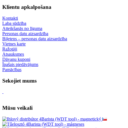
Klientu apkalpošana
Kontakti
Laba sūdzība
Atteikšanās no līguma
Personas datu aizsardzība
Biļetens – personas datu aizsardzība
Vietnes karte
Ražotāji
Atsauksmes
Dāvanu kuponi
Īpašais piedāvājums
Pamācības
Sekojiet mums
Mūsu veikali