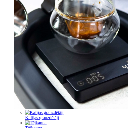
Kafijas grauzdētāji
Tējkanna