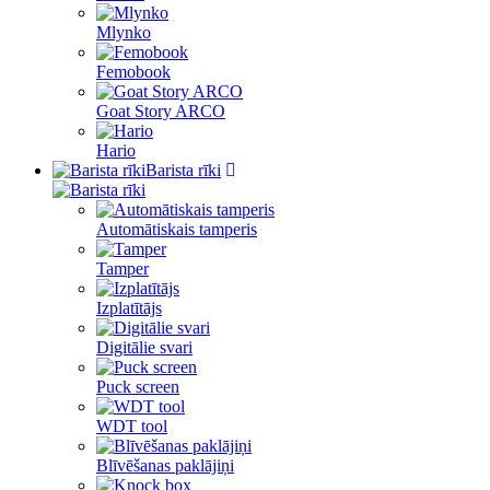
Mlynko
Femobook
Goat Story ARCO
Hario
Barista rīki
Automātiskais tamperis
Tamper
Izplatītājs
Digitālie svari
Puck screen
WDT tool
Blīvēšanas paklājiņi