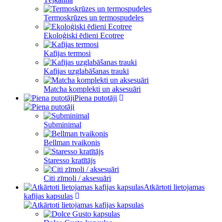
Termoskrūzes un termospudeles
Ekoloģiski ēdieni Ecotree
Kafijas termosi
Kafijas uzglabāšanas trauki
Matcha komplekti un aksesuāri
Piena putotāji
Subminimal
Bellman tvaikonis
Staresso kratītājs
Citi zīmoli / aksesuāri
Atkārtoti lietojamas
kafijas kapsulas