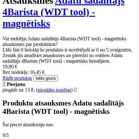
Atsauksmes
Adatu sadalītājs
4Barista (WDT tool) -
magnētisks
Vai meklējat Adatu sadalītājs 4Barista (WDT tool) - magnētisks
atsauksmes par produktiem?
Līdz šim 0 lietotāji šo produktu ir novērtējuši ar 0 no 5 zvaigznēm.
Zemāk jūs atradīsiet atsauksmes un pieredzi no reāliem Adatu
sadalītājs 4Barista (WDT tool) - magnētisks lietotājiem.
19,90 €
Bez nodokļa: 16,45 €
Rādīt produktu
Ielikt grozā
Pieejams
piegāde uz 13.8.
(
piegādes iespējas
)
Produktu atsauksmes Adatu sadalītājs
4Barista (WDT tool) - magnētisks
Šai precei atsauksmju nav.
0/5