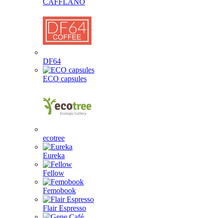
CAFFLANO
DF64
ECO capsules
ecotree
Eureka
Fellow
Femobook
Flair Espresso