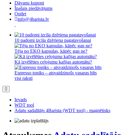
Dāvanu kuponi
Īpašais piedāvājums
Outlet
info@4barista.lv
10 padomi izcila dzēriena pagatavošanai
Tēja no EKO kapsulas, kāpēc gan ne?
Kā izvēlēties ceļojumu kafijas automātu?
Espresso toniks – atsvaidzinošs vasaras hīts
visi raksti
Ievads
WDT tool
Adatu sadalītājs 4Barista (WDT tool) - magnētisks