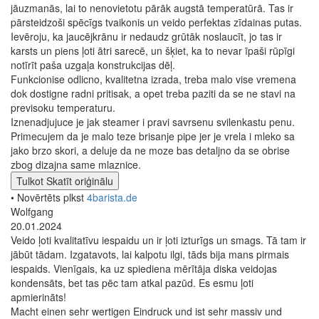
jāuzmanās, lai to nenovietotu pārāk augstā temperatūrā. Tas ir
pārsteidzoši spēcīgs tvaikonis un veido perfektas zīdainas putas.
Ievēroju, ka jaucējkrānu ir nedaudz grūtāk noslaucīt, jo tas ir
karsts un piens ļoti ātri sarecē, un šķiet, ka to nevar īpaši rūpīgi
notīrīt paša uzgaļa konstrukcijas dēļ.
Funkcionise odlicno, kvalitetna izrada, treba malo vise vremena
dok dostigne radni pritisak, a opet treba paziti da se ne stavi na
previsoku temperaturu.
Iznenadjujuce je jak steamer i pravi savrsenu svilenkastu penu.
Primecujem da je malo teze brisanje pipe jer je vrela i mleko sa
jako brzo skori, a deluje da ne moze bas detaljno da se obrise
zbog dizajna same mlaznice.
Tulkot
Skatīt oriģinālu
• Novērtēts plkst
4barista.de
Wolfgang
20.01.2024
Veido ļoti kvalitatīvu iespaidu un ir ļoti izturīgs un smags. Tā tam ir
jābūt tādam. Izgatavots, lai kalpotu ilgi, tāds bija mans pirmais
iespaids. Vienīgais, ka uz spiediena mērītāja diska veidojas
kondensāts, bet tas pēc tam atkal pazūd. Es esmu ļoti
apmierināts!
Macht einen sehr wertigen Eindruck und ist sehr massiv und