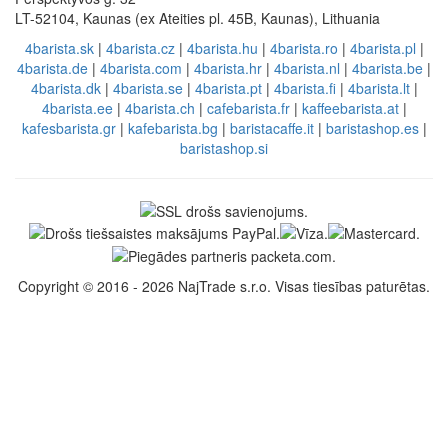
LT-52104, Kaunas (ex Ateities pl. 45B, Kaunas), Lithuania
4barista.sk
|
4barista.cz
|
4barista.hu
|
4barista.ro
|
4barista.pl
|
4barista.de
|
4barista.com
|
4barista.hr
|
4barista.nl
|
4barista.be
|
4barista.dk
|
4barista.se
|
4barista.pt
|
4barista.fi
|
4barista.lt
|
4barista.ee
|
4barista.ch
|
cafebarista.fr
|
kaffeebarista.at
|
kafesbarista.gr
|
kafebarista.bg
|
baristacaffe.it
|
baristashop.es
|
baristashop.si
Copyright © 2016 - 2026 NajTrade s.r.o. Visas tiesības paturētas.