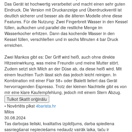
Das Gerät ist hochwertig verarbeitet und macht einen sehr guten
Eindruck. Die Version mit Druckanzeige und Überdruckventil ist
deutlich sicherer und besser als die älteren Modelle ohne diese
Features. Für die Nutzung: Zwei Fingerbreit Wasser in den Kessel
füllen, aufkochen und parallel die restliche Menge im
Wasserkocher erhitzen. Dann das kochende Wasser in den
Kessel füllen, verschließen und in sechs Minuten 4 bar Druck
erreichen.
Zwei Mankos gibt es: Der Griff wird heiß, auch ohne direkte
Hitzeeinwirkung, was meine Freundin und meine Mutter stört.
Zudem setzt sich Milch an der Düse ab, da diese heiß wird. Mit
einem feuchten Tuch lässt sich das jedoch leicht reinigen. In
Kombination mit einer Flair 58+ oder Bialetti liefert das Gerät
hervorragenden Espresso. Trotz der kleinen Nachteile gibt es von
mir eine klare Kaufempfehlung, jedoch mit einem Stern Abzug.
Tulkot
Skatīt oriģinālu
• Novērtēts plkst
4barista.hr
Milos
30.08.2024
Tas darbojas lieliski, kvalitatīvs izpildījums, darba spiediena
sasniegšanai nepieciešams nedaudz vairāk laika, taču ir