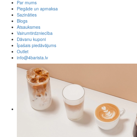
Par mums
Piegāde un apmaksa
Sazināties
Blogs
Atsauksmes
Vairumtirdzniecība
Dāvanu kuponi
Īpašais piedāvājums
Outlet
info@4barista.lv