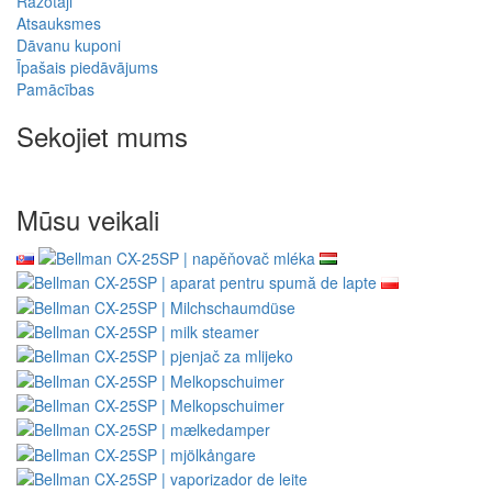
Ražotāji
Atsauksmes
Dāvanu kuponi
Īpašais piedāvājums
Pamācības
Sekojiet mums
Mūsu veikali