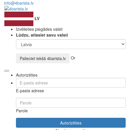
info@4barista.lv
LV
Izvēlieties piegādes valsti
Lūdzu, atlasiet savu valsti
Or
Palieciet iekšā
4barista.lv
Autorizēties
E-pasta adrese
Parole
Autorizēties