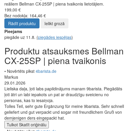
reāliem Bellman CX-25SP | piena tvaikonis lietotājiem.
199,00 €
Bez nodokļa: 164,46 €
Rādīt produktu
Ielikt grozā
Pieejams
piegāde uz 11.8.
(
piegādes iespējas
)
Produktu atsauksmes Bellman
CX-25SP | piena tvaikonis
• Novērtēts plkst
4barista.de
Markus
29.01.2026
Lieliska daļa, ļoti labs papildinājums manam 9barista. Piegādāts
ļoti ātri un labi iepakots un pat ar draudzīgu sveicienu no
personas, kas to iesaiņoja.
Tolles Teil, sehr gute Ergänzung für meine 9barista. Sehr schnell
geliefert und gut verpackt und sogar mit freundlichem Gruß von
demjenigen ders eingepackt hat.
Tulkot
Skatīt oriģinālu