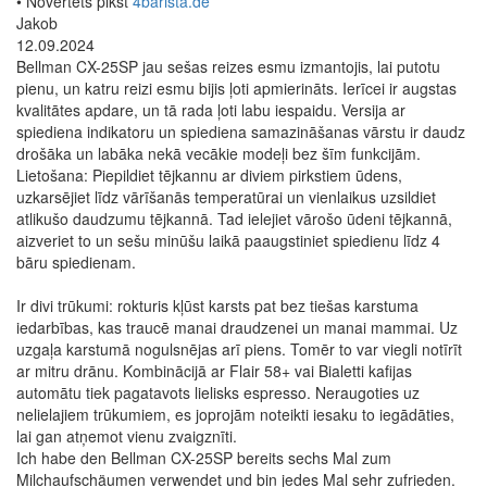
• Novērtēts plkst
4barista.de
Jakob
12.09.2024
Bellman CX-25SP jau sešas reizes esmu izmantojis, lai putotu
pienu, un katru reizi esmu bijis ļoti apmierināts. Ierīcei ir augstas
kvalitātes apdare, un tā rada ļoti labu iespaidu. Versija ar
spiediena indikatoru un spiediena samazināšanas vārstu ir daudz
drošāka un labāka nekā vecākie modeļi bez šīm funkcijām.
Lietošana: Piepildiet tējkannu ar diviem pirkstiem ūdens,
uzkarsējiet līdz vārīšanās temperatūrai un vienlaikus uzsildiet
atlikušo daudzumu tējkannā. Tad ielejiet vārošo ūdeni tējkannā,
aizveriet to un sešu minūšu laikā paaugstiniet spiedienu līdz 4
bāru spiedienam.
Ir divi trūkumi: rokturis kļūst karsts pat bez tiešas karstuma
iedarbības, kas traucē manai draudzenei un manai mammai. Uz
uzgaļa karstumā nogulsnējas arī piens. Tomēr to var viegli notīrīt
ar mitru drānu. Kombinācijā ar Flair 58+ vai Bialetti kafijas
automātu tiek pagatavots lielisks espresso. Neraugoties uz
nelielajiem trūkumiem, es joprojām noteikti iesaku to iegādāties,
lai gan atņemot vienu zvaigznīti.
Ich habe den Bellman CX-25SP bereits sechs Mal zum
Milchaufschäumen verwendet und bin jedes Mal sehr zufrieden.