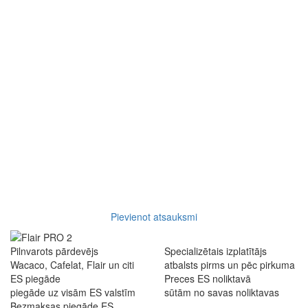
Pievienot atsauksmi
Pilnvarots pārdevējs
Specializētais izplatītājs
Wacaco, Cafelat, Flair un citi
atbalsts pirms un pēc pirkuma
ES piegāde
Preces ES noliktavā
piegāde uz visām ES valstīm
sūtām no savas noliktavas
Bezmaksas piegāde ES