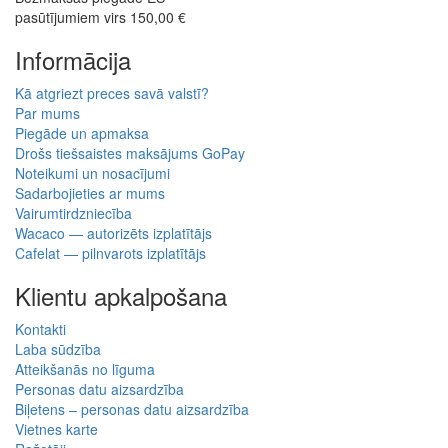
pasūtījumiem virs 150,00 €
Informācija
Kā atgriezt preces savā valstī?
Par mums
Piegāde un apmaksa
Drošs tiešsaistes maksājums GoPay
Noteikumi un nosacījumi
Sadarbojieties ar mums
Vairumtirdzniecība
Wacaco — autorizēts izplatītājs
Cafelat — pilnvarots izplatītājs
Klientu apkalpošana
Kontakti
Laba sūdzība
Atteikšanās no līguma
Personas datu aizsardzība
Biļetens – personas datu aizsardzība
Vietnes karte