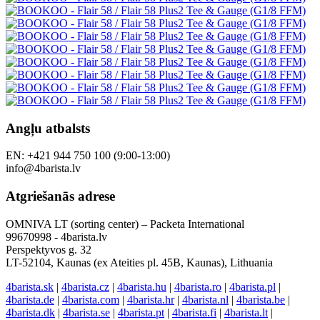
Angļu atbalsts
EN: +421 944 750 100 (9:00-13:00)
info@4barista.lv
Atgriešanās adrese
OMNIVA LT (sorting center) – Packeta International
99670998 - 4barista.lv
Perspektyvos g. 32
LT-52104, Kaunas (ex Ateities pl. 45B, Kaunas), Lithuania
4barista.sk
|
4barista.cz
|
4barista.hu
|
4barista.ro
|
4barista.pl
|
4barista.de
|
4barista.com
|
4barista.hr
|
4barista.nl
|
4barista.be
|
4barista.dk
|
4barista.se
|
4barista.pt
|
4barista.fi
|
4barista.lt
|