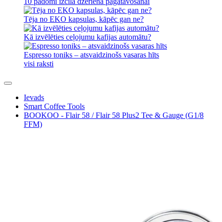
10 padomi izcila dzēriena pagatavošanai
Tēja no EKO kapsulas, kāpēc gan ne?
Kā izvēlēties ceļojumu kafijas automātu?
Espresso toniks – atsvaidzinošs vasaras hīts
visi raksti
Ievads
Smart Coffee Tools
BOOKOO - Flair 58 / Flair 58 Plus2 Tee & Gauge (G1/8
FFM)