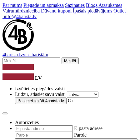
Par mums
Piegāde un apmaksa
Sazināties
Blogs
Atsauksmes
Vairumtirdzniecība
Dāvanu kuponi
Īpašais piedāvājums
Outlet
info@4barista.lv
4
barista
.lv
viss baristām
Meklēt
LV
Izvēlieties piegādes valsti
Lūdzu, atlasiet savu valsti
Or
Palieciet iekšā
4barista.lv
Autorizēties
E-pasta adrese
Parole