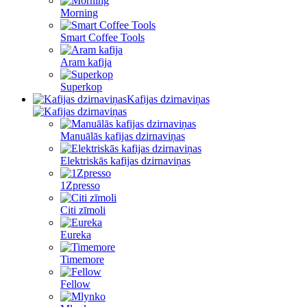
Morning
Smart Coffee Tools
Aram kafija
Superkop
Kafijas dzirnaviņas
Manuālās kafijas dzirnaviņas
Elektriskās kafijas dzirnaviņas
1Zpresso
Citi zīmoli
Eureka
Timemore
Fellow