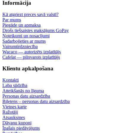
Informācija
Kā atgriezt preces savā valstī?
Par mums
Piegāde un apmaksa
Drošs tiešsaistes maksājums GoPay
Noteikumi un nosacījumi
Sadarbojieties ar mums
Vairumtirdzniecība
Wacaco — autorizēts izplatītājs
Cafelat — pilnvarots izplatītājs
Klientu apkalpošana
Kontakti
Laba sūdzība
Atteikšanās no līguma
Personas datu aizsardzība
Biļetens – personas datu aizsardzība
Vietnes karte
Ražotāji
Atsauksmes
Dāvanu kuponi
Īpašais piedāvājums