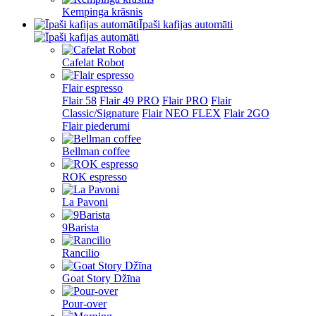
Kempinga krāsnis
Īpaši kafijas automāti
Cafelat Robot
Flair espresso
Flair 58
Flair 49 PRO
Flair PRO
Flair
Classic/Signature
Flair NEO FLEX
Flair 2GO
Flair piederumi
Bellman coffee
ROK espresso
La Pavoni
9Barista
Rancilio
Goat Story Džīna
Pour-over