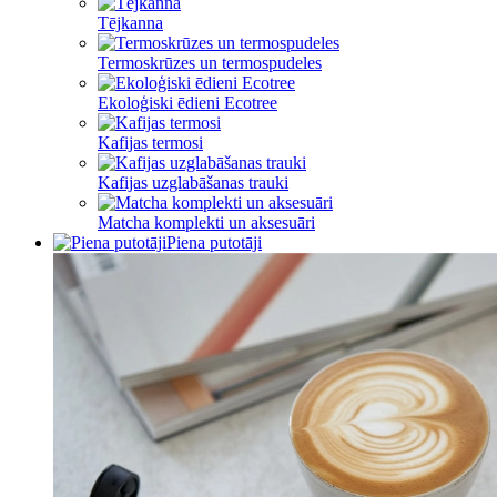
Tējkanna
Termoskrūzes un termospudeles
Ekoloģiski ēdieni Ecotree
Kafijas termosi
Kafijas uzglabāšanas trauki
Matcha komplekti un aksesuāri
Piena putotāji