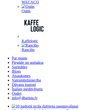
WACACO
Outin
Kaffelogic
Rancilio
Par mums
Piegāde un apmaksa
Sazināties
Blogs
Atsauksmes
Vairumtirdzniecība
Dāvanu kuponi
Īpašais piedāvājums
Outlet
info@4barista.lv