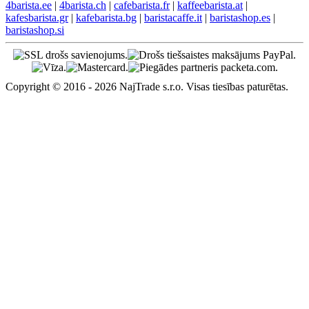
4barista.ee
|
4barista.ch
|
cafebarista.fr
|
kaffeebarista.at
|
kafesbarista.gr
|
kafebarista.bg
|
baristacaffe.it
|
baristashop.es
|
baristashop.si
Copyright © 2016 - 2026 NajTrade s.r.o. Visas tiesības paturētas.