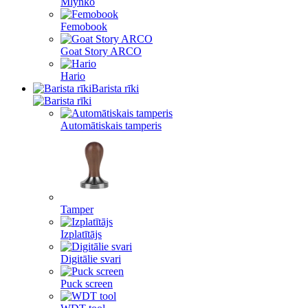
Mlynko
Femobook
Goat Story ARCO
Hario
Barista rīki
Automātiskais tamperis
Tamper
Izplatītājs
Digitālie svari
Puck screen