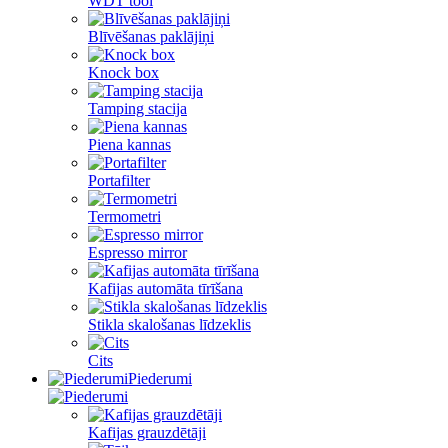
WDT tool
Blīvēšanas paklājiņi
Knock box
Tamping stacija
Piena kannas
Portafilter
Termometri
Espresso mirror
Kafijas automāta tīrīšana
Stikla skalošanas līdzeklis
Cits
Piederumi
Kafijas grauzdētāji