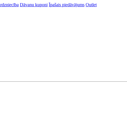
rdzniecība
Dāvanu kuponi
Īpašais piedāvājums
Outlet