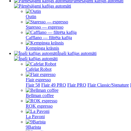
Pārnēsājami kafijas automāti
Outin
Staresso — espresso
Cafflano — filtrēta kafija
Kempinga krāsnis
Īpaši kafijas automāti
Cafelat Robot
Flair espresso
Flair 58
Flair 49 PRO
Flair PRO
Flair Classic/Signature
Bellman coffee
ROK espresso
La Pavoni
9Barista