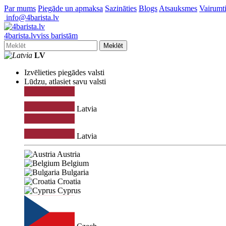
Par mums
Piegāde un apmaksa
Sazināties
Blogs
Atsauksmes
Vairumti
info@4barista.lv
4
barista
.lv
viss baristām
Meklēt
LV
Izvēlieties piegādes valsti
Lūdzu, atlasiet savu valsti
Latvia
Latvia
Austria
Belgium
Bulgaria
Croatia
Cyprus