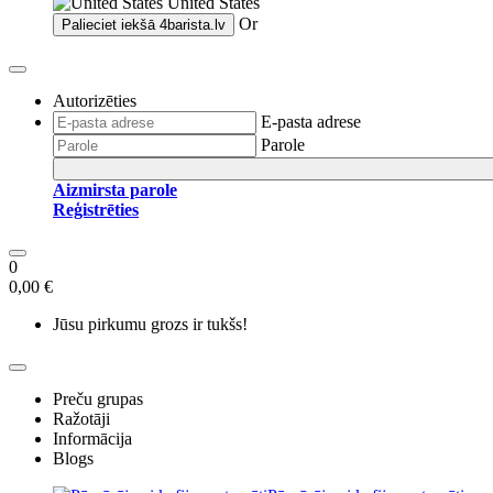
United States
Or
Palieciet iekšā
4barista.lv
Autorizēties
E-pasta adrese
Parole
Aizmirsta parole
Reģistrēties
0
0,00 €
Jūsu pirkumu grozs ir tukšs!
Preču grupas
Ražotāji
Informācija
Blogs