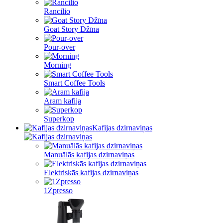
Rancilio
Goat Story Džīna
Pour-over
Morning
Smart Coffee Tools
Aram kafija
Superkop
Kafijas dzirnaviņas
Manuālās kafijas dzirnaviņas
Elektriskās kafijas dzirnaviņas
1Zpresso