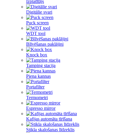
Izplatītājs
Digitālie svari
Puck screen
WDT tool
Blīvēšanas paklājiņi
Knock box
Tamping stacija
Piena kannas
Portafilter
Termometri
Espresso mirror
Kafijas automāta tīrīšana
Stikla skalošanas līdzeklis