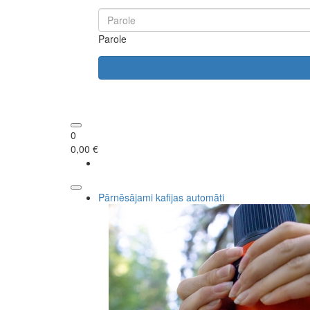
Parole
0
0,00 €
Pārnēsājami kafijas automāti