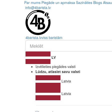
Par mums
Piegāde un apmaksa
Sazināties
Blogs
Atsa
info@4barista.lv
4
barista
.lv
viss baristām
LV
Izvēlieties piegādes valsti
Lūdzu, atlasiet savu valsti
Latvia
Latvia