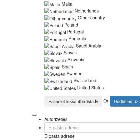
Malta
Netherlands
Other country
Poland
Portugal
Romania
Saudi Arabia
Slovak
Slovenia
Spain
Sweden
Switzerland
United States
Or
Palieciet iekšā
4barista.lv
Dodieties uz
Autorizēties
E-pasta adrese