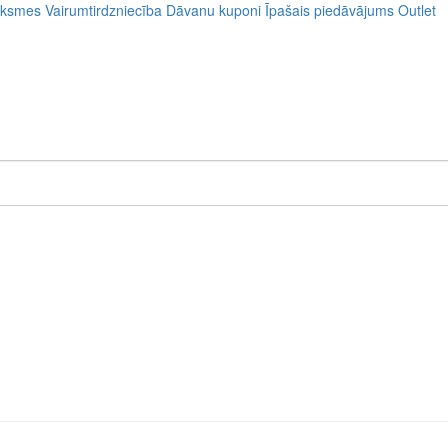
uksmes
Vairumtirdzniecība
Dāvanu kuponi
Īpašais piedāvājums
Outlet