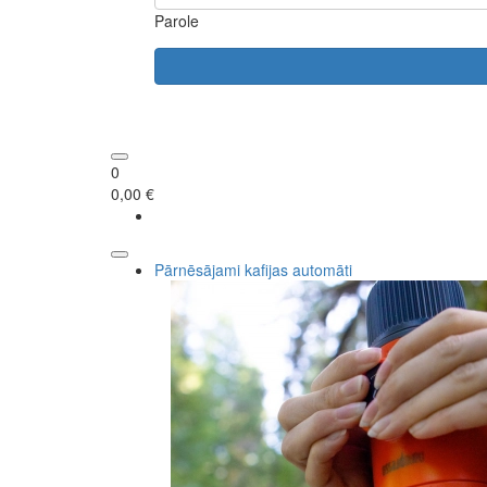
Parole
0
0,00 €
Pārnēsājami kafijas automāti