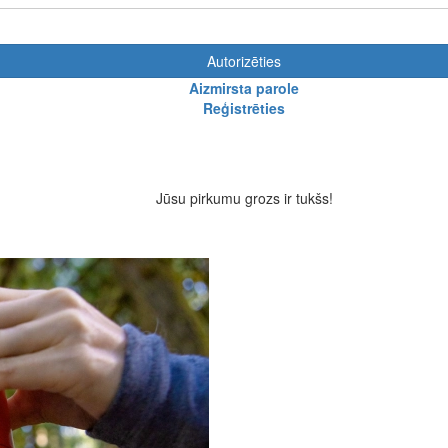
Autorizēties
Aizmirsta parole
Reģistrēties
Jūsu pirkumu grozs ir tukšs!