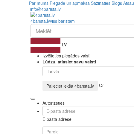
Par mums
Piegāde un apmaksa
Sazināties
Blogs
Atsa
info@4barista.lv
4
barista
.lv
viss baristām
LV
Izvēlieties piegādes valsti
Lūdzu, atlasiet savu valsti
Or
Palieciet iekšā
4barista.lv
Autorizēties
E-pasta adrese