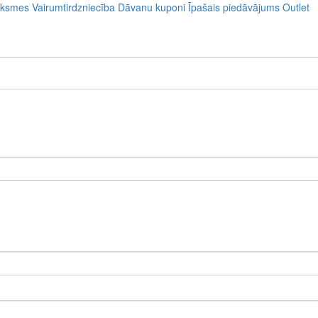
uksmes
Vairumtirdzniecība
Dāvanu kuponi
Īpašais piedāvājums
Outlet