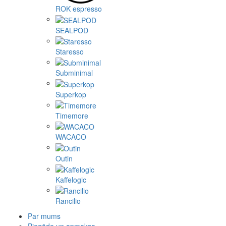
ROK espresso
SEALPOD
Staresso
Subminimal
Superkop
Timemore
WACACO
Outin
Kaffelogic
Rancilio
Par mums