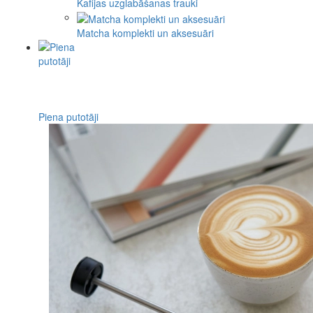
Kafijas uzglabāšanas trauki
Matcha komplekti un aksesuāri
Piena putotāji