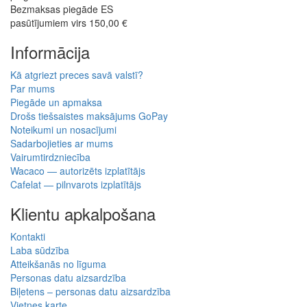
Bezmaksas piegāde ES
pasūtījumiem virs 150,00 €
Informācija
Kā atgriezt preces savā valstī?
Par mums
Piegāde un apmaksa
Drošs tiešsaistes maksājums GoPay
Noteikumi un nosacījumi
Sadarbojieties ar mums
Vairumtirdzniecība
Wacaco — autorizēts izplatītājs
Cafelat — pilnvarots izplatītājs
Klientu apkalpošana
Kontakti
Laba sūdzība
Atteikšanās no līguma
Personas datu aizsardzība
Biļetens – personas datu aizsardzība
Vietnes karte