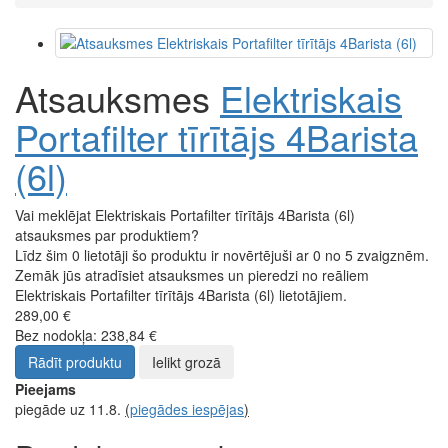
Atsauksmes
Elektriskais
Portafilter tīrītājs 4Barista
(6l)
Vai meklējat Elektriskais Portafilter tīrītājs 4Barista (6l)
atsauksmes par produktiem?
Līdz šim 0 lietotāji šo produktu ir novērtējuši ar 0 no 5 zvaigznēm.
Zemāk jūs atradīsiet atsauksmes un pieredzi no reāliem
Elektriskais Portafilter tīrītājs 4Barista (6l) lietotājiem.
289,00 €
Bez nodokļa: 238,84 €
Rādīt produktu
Ielikt grozā
Pieejams
piegāde uz 11.8.
(
piegādes iespējas
)