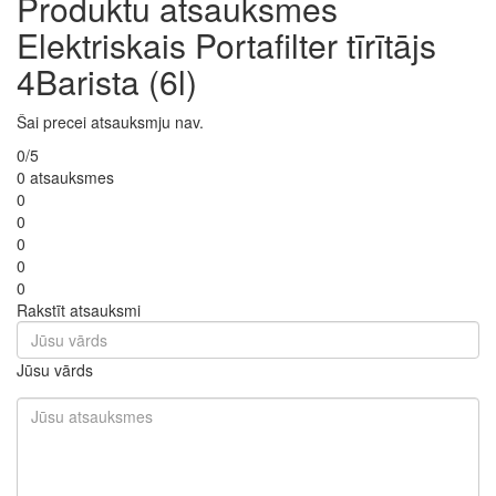
Produktu atsauksmes
Elektriskais Portafilter tīrītājs
4Barista (6l)
Šai precei atsauksmju nav.
0/5
0 atsauksmes
0
0
0
0
0
Rakstīt atsauksmi
Jūsu vārds