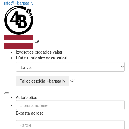
info@4barista.lv
LV
Izvēlieties piegādes valsti
Lūdzu, atlasiet savu valsti
Or
Palieciet iekšā
4barista.lv
Autorizēties
E-pasta adrese