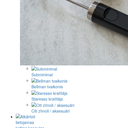
Subminimal
Bellman tvaikonis
Staresso kratītājs
Citi zīmoli / aksesuāri