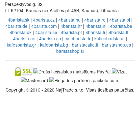
Perspektyvos g. 32
LT-52104, Kaunas (ex Ateities pl. 45B, Kaunas), Lithuania
4barista.sk
|
4barista.cz
|
4barista.hu
|
4barista.ro
|
4barista.pl
|
4barista.de
|
4barista.com
|
4barista.hr
|
4barista.nl
|
4barista.be
|
4barista.dk
|
4barista.se
|
4barista.pt
|
4barista.fi
|
4barista.lt
|
4barista.ee
|
4barista.ch
|
cafebarista.fr
|
kaffeebarista.at
|
kafesbarista.gr
|
kafebarista.bg
|
baristacaffe.it
|
baristashop.es
|
baristashop.si
Copyright © 2016 - 2026 NajTrade s.r.o. Visas tiesības paturētas.