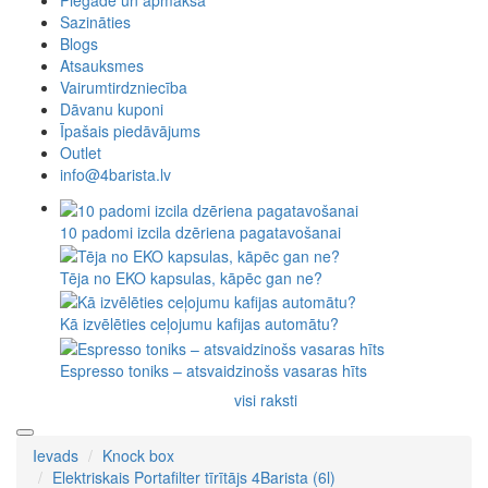
Piegāde un apmaksa
Sazināties
Blogs
Atsauksmes
Vairumtirdzniecība
Dāvanu kuponi
Īpašais piedāvājums
Outlet
info@4barista.lv
10 padomi izcila dzēriena pagatavošanai
Tēja no EKO kapsulas, kāpēc gan ne?
Kā izvēlēties ceļojumu kafijas automātu?
Espresso toniks – atsvaidzinošs vasaras hīts
visi raksti
Ievads
Knock box
Elektriskais Portafilter tīrītājs 4Barista (6l)