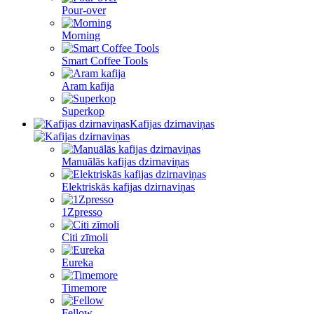
Pour-over
Morning
Smart Coffee Tools
Aram kafija
Superkop
Kafijas dzirnaviņas
Manuālās kafijas dzirnaviņas
Elektriskās kafijas dzirnaviņas
1Zpresso
Citi zīmoli
Eureka
Timemore
Fellow