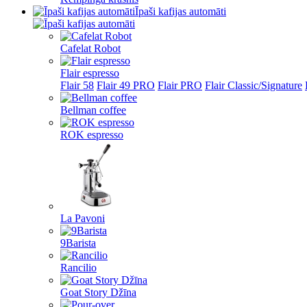
Īpaši kafijas automāti
Cafelat Robot
Flair espresso
Flair 58
Flair 49 PRO
Flair PRO
Flair Classic/Signature
Bellman coffee
ROK espresso
La Pavoni
9Barista
Rancilio
Goat Story Džīna