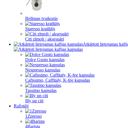
Bellman tvaikonis
Staresso kratītājs
Citi zīmoli / aksesuāri
Atkārtoti lietojamas kafi
Dolce Gusto kapsulas
Nespresso kapsulas
Cafissimo, Caffitaly, K-fee kapsulas
Tassimo kapsulas
Illy un citi
Ražotāji
1Zpresso
4Barista