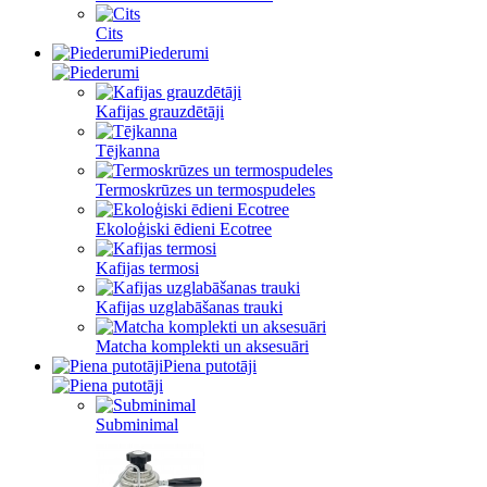
Cits
Piederumi
Kafijas grauzdētāji
Tējkanna
Termoskrūzes un termospudeles
Ekoloģiski ēdieni Ecotree
Kafijas termosi
Kafijas uzglabāšanas trauki
Matcha komplekti un aksesuāri
Piena putotāji
Subminimal