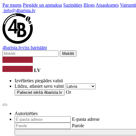
Par mums
Piegāde un apmaksa
Sazināties
Blogs
Atsauksmes
Vairumti
info@4barista.lv
4
barista
.lv
viss baristām
Meklēt
LV
Izvēlieties piegādes valsti
Lūdzu, atlasiet savu valsti
Or
Palieciet iekšā
4barista.lv
Autorizēties
E-pasta adrese
Parole