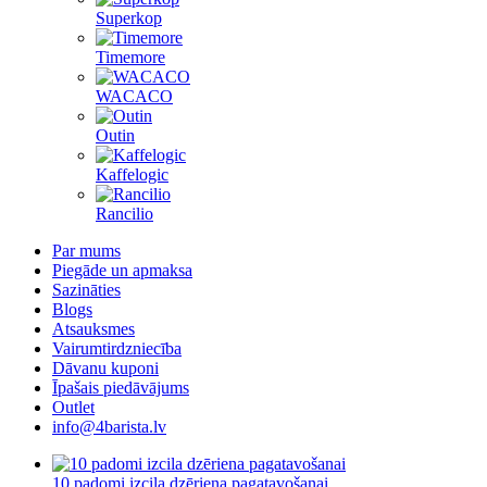
Superkop
Timemore
WACACO
Outin
Kaffelogic
Rancilio
Par mums
Piegāde un apmaksa
Sazināties
Blogs
Atsauksmes
Vairumtirdzniecība
Dāvanu kuponi
Īpašais piedāvājums
Outlet
info@4barista.lv
10 padomi izcila dzēriena pagatavošanai