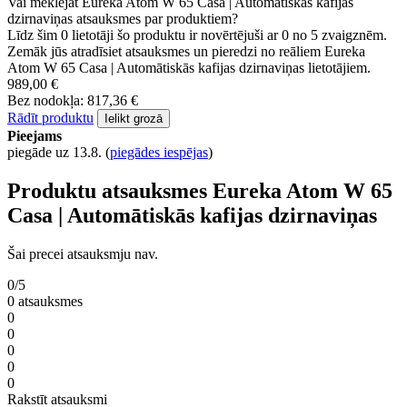
Vai meklējat Eureka Atom W 65 Casa | Automātiskās kafijas
dzirnaviņas atsauksmes par produktiem?
Līdz šim 0 lietotāji šo produktu ir novērtējuši ar 0 no 5 zvaigznēm.
Zemāk jūs atradīsiet atsauksmes un pieredzi no reāliem Eureka
Atom W 65 Casa | Automātiskās kafijas dzirnaviņas lietotājiem.
989,00 €
Bez nodokļa: 817,36 €
Rādīt produktu
Ielikt grozā
Pieejams
piegāde uz 13.8.
(
piegādes iespējas
)
Produktu atsauksmes Eureka Atom W 65
Casa | Automātiskās kafijas dzirnaviņas
Šai precei atsauksmju nav.
0/5
0 atsauksmes
0
0
0
0
0
Rakstīt atsauksmi