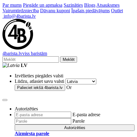
Par mums
Piegāde un apmaksa
Sazināties
Blogs
Atsauksmes
Vairumtirdzniecība
Dāvanu kuponi
Īpašais piedāvājums
Outlet
info@4barista.lv
4
barista
.lv
viss baristām
Meklēt
LV
Izvēlieties piegādes valsti
Lūdzu, atlasiet savu valsti
Or
Palieciet iekšā
4barista.lv
Autorizēties
E-pasta adrese
Parole
Autorizēties
Aizmirsta parole