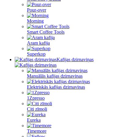
Pour-over
Morning
Smart Coffee Tools
Aram kafija
Superkop
Kafijas dzirnaviņas
Manuālās kafijas dzirnaviņas
Elektriskās kafijas dzirnaviņas
1Zpresso
Citi zīmoli
Eureka
Timemore