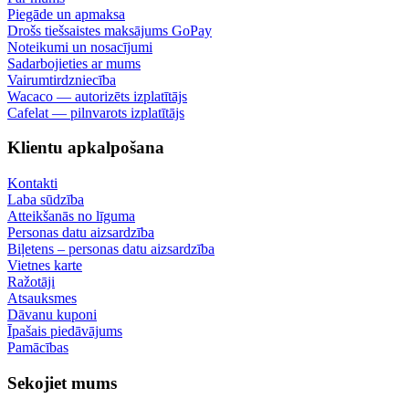
Piegāde un apmaksa
Drošs tiešsaistes maksājums GoPay
Noteikumi un nosacījumi
Sadarbojieties ar mums
Vairumtirdzniecība
Wacaco — autorizēts izplatītājs
Cafelat — pilnvarots izplatītājs
Klientu apkalpošana
Kontakti
Laba sūdzība
Atteikšanās no līguma
Personas datu aizsardzība
Biļetens – personas datu aizsardzība
Vietnes karte
Ražotāji
Atsauksmes
Dāvanu kuponi
Īpašais piedāvājums
Pamācības
Sekojiet mums