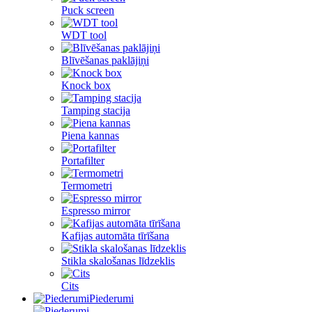
Puck screen
WDT tool
Blīvēšanas paklājiņi
Knock box
Tamping stacija
Piena kannas
Portafilter
Termometri
Espresso mirror
Kafijas automāta tīrīšana
Stikla skalošanas līdzeklis
Cits
Piederumi