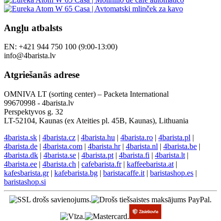
Angļu atbalsts
EN: +421 944 750 100 (9:00-13:00)
info@4barista.lv
Atgriešanās adrese
OMNIVA LT (sorting center) – Packeta International
99670998 - 4barista.lv
Perspektyvos g. 32
LT-52104, Kaunas (ex Ateities pl. 45B, Kaunas), Lithuania
4barista.sk
|
4barista.cz
|
4barista.hu
|
4barista.ro
|
4barista.pl
|
4barista.de
|
4barista.com
|
4barista.hr
|
4barista.nl
|
4barista.be
|
4barista.dk
|
4barista.se
|
4barista.pt
|
4barista.fi
|
4barista.lt
|
4barista.ee
|
4barista.ch
|
cafebarista.fr
|
kaffeebarista.at
|
kafesbarista.gr
|
kafebarista.bg
|
baristacaffe.it
|
baristashop.es
|
baristashop.si