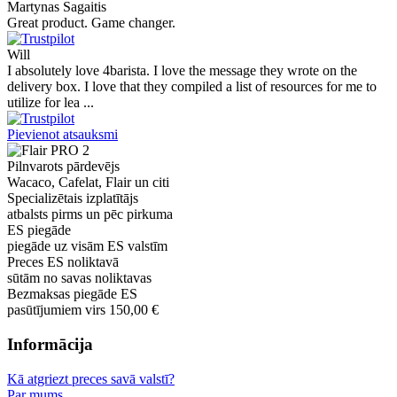
Martynas Sagaitis
Great product. Game changer.
Will
I absolutely love 4barista. I love the message they wrote on the
delivery box. I love that they compiled a list of resources for me to
utilize for lea ...
Pievienot atsauksmi
Pilnvarots pārdevējs
Wacaco, Cafelat, Flair un citi
Specializētais izplatītājs
atbalsts pirms un pēc pirkuma
ES piegāde
piegāde uz visām ES valstīm
Preces ES noliktavā
sūtām no savas noliktavas
Bezmaksas piegāde ES
pasūtījumiem virs 150,00 €
Informācija
Kā atgriezt preces savā valstī?
Par mums