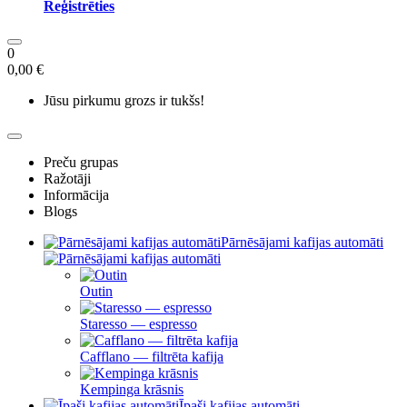
Reģistrēties
0
0,00 €
Jūsu pirkumu grozs ir tukšs!
Preču grupas
Ražotāji
Informācija
Blogs
Pārnēsājami kafijas automāti
Outin
Staresso — espresso
Cafflano — filtrēta kafija
Kempinga krāsnis
Īpaši kafijas automāti