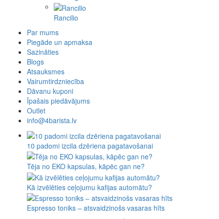
Rancilio
Par mums
Piegāde un apmaksa
Sazināties
Blogs
Atsauksmes
Vairumtirdzniecība
Dāvanu kuponi
Īpašais piedāvājums
Outlet
info@4barista.lv
10 padomi izcila dzēriena pagatavošanai
Tēja no EKO kapsulas, kāpēc gan ne?
Kā izvēlēties ceļojumu kafijas automātu?
Espresso toniks – atsvaidzinošs vasaras hīts