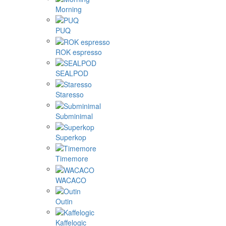
Morning
PUQ
ROK espresso
SEALPOD
Staresso
Subminimal
Superkop
Timemore
WACACO
Outin
Kaffelogic