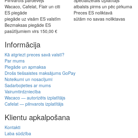
Pilnvarots pārdevējs
Specializētais izplatītājs
Wacaco, Cafelat, Flair un citi
atbalsts pirms un pēc pirkuma
ES piegāde
Preces ES noliktavā
piegāde uz visām ES valstīm
sūtām no savas noliktavas
Bezmaksas piegāde ES
pasūtījumiem virs 150,00 €
Informācija
Kā atgriezt preces savā valstī?
Par mums
Piegāde un apmaksa
Drošs tiešsaistes maksājums GoPay
Noteikumi un nosacījumi
Sadarbojieties ar mums
Vairumtirdzniecība
Wacaco — autorizēts izplatītājs
Cafelat — pilnvarots izplatītājs
Klientu apkalpošana
Kontakti
Laba sūdzība