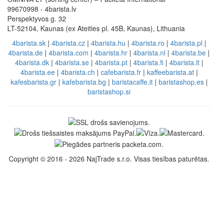
99670998 - 4barista.lv
Perspektyvos g. 32
LT-52104, Kaunas (ex Ateities pl. 45B, Kaunas), Lithuania
4barista.sk
|
4barista.cz
|
4barista.hu
|
4barista.ro
|
4barista.pl
|
4barista.de
|
4barista.com
|
4barista.hr
|
4barista.nl
|
4barista.be
|
4barista.dk
|
4barista.se
|
4barista.pt
|
4barista.fi
|
4barista.lt
|
4barista.ee
|
4barista.ch
|
cafebarista.fr
|
kaffeebarista.at
|
kafesbarista.gr
|
kafebarista.bg
|
baristacaffe.it
|
baristashop.es
|
baristashop.si
Copyright © 2016 - 2026 NajTrade s.r.o. Visas tiesības paturētas.