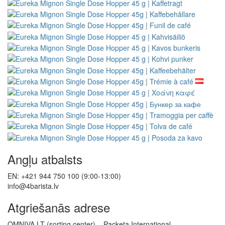
Angļu atbalsts
EN: +421 944 750 100 (9:00-13:00)
info@4barista.lv
Atgriešanās adrese
OMNIVA LT (sorting center) – Packeta International