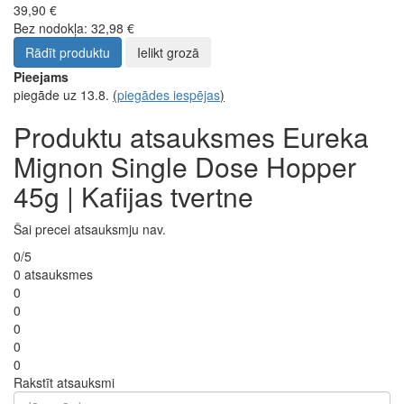
39,90 €
Bez nodokļa: 32,98 €
Rādīt produktu
Ielikt grozā
Pieejams
piegāde uz 13.8.
(
piegādes iespējas
)
Produktu atsauksmes Eureka
Mignon Single Dose Hopper
45g | Kafijas tvertne
Šai precei atsauksmju nav.
0/5
0 atsauksmes
0
0
0
0
0
Rakstīt atsauksmi