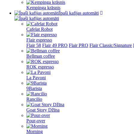
Kempinga krāsnis
Īpaši kafijas automāti
Cafelat Robot
Flair espresso
Flair 58
Flair 49 PRO
Flair PRO
Flair Classic/Signature
Bellman coffee
ROK espresso
La Pavoni
9Barista
Rancilio
Goat Story Džīna
Pour-over
Morning