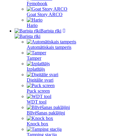
Femobook
Goat Story ARCO
Hario
Barista rīki
Automātiskais tamperis
Tamper
Izplatītājs
Digitālie svari
Puck screen
WDT tool
Blīvēšanas paklājiņi
Knock box
Tamping stacija