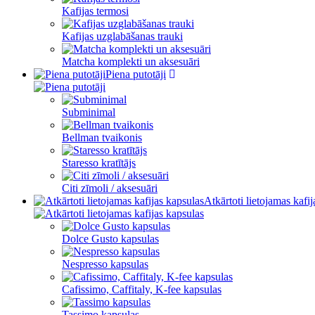
Kafijas termosi
Kafijas uzglabāšanas trauki
Matcha komplekti un aksesuāri
Piena putotāji
Subminimal
Bellman tvaikonis
Staresso kratītājs
Citi zīmoli / aksesuāri
Atkārtoti lietojamas kafi
Dolce Gusto kapsulas
Nespresso kapsulas
Cafissimo, Caffitaly, K-fee kapsulas
Tassimo kapsulas