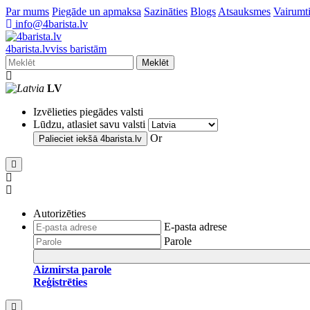
Par mums
Piegāde un apmaksa
Sazināties
Blogs
Atsauksmes
Vairumti
info@4barista.lv
4
barista
.lv
viss baristām
Meklēt
LV
Izvēlieties piegādes valsti
Lūdzu, atlasiet savu valsti
Or
Palieciet iekšā
4barista.lv
Autorizēties
E-pasta adrese
Parole
Aizmirsta parole
Reģistrēties