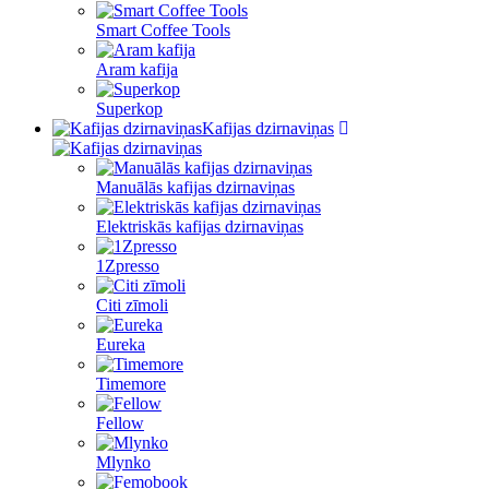
Smart Coffee Tools
Aram kafija
Superkop
Kafijas dzirnaviņas
Manuālās kafijas dzirnaviņas
Elektriskās kafijas dzirnaviņas
1Zpresso
Citi zīmoli
Eureka
Timemore
Fellow
Mlynko