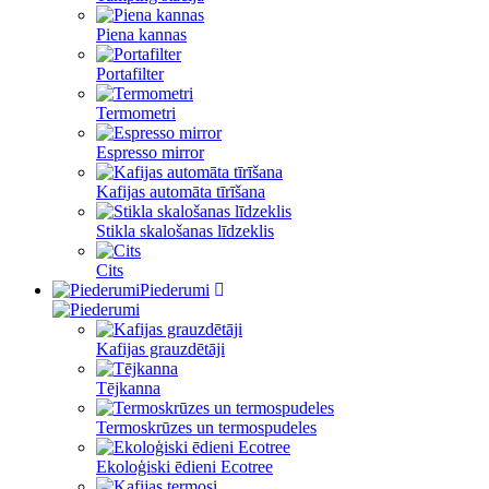
Piena kannas
Portafilter
Termometri
Espresso mirror
Kafijas automāta tīrīšana
Stikla skalošanas līdzeklis
Cits
Piederumi
Kafijas grauzdētāji
Tējkanna
Termoskrūzes un termospudeles
Ekoloģiski ēdieni Ecotree