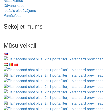
Atsauksmes
Dāvanu kuponi
Īpašais piedāvājums
Pamācības
Sekojiet mums
Mūsu veikali