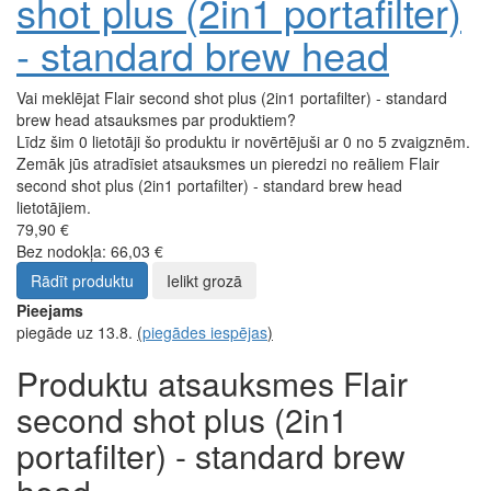
shot plus (2in1 portafilter)
- standard brew head
Vai meklējat Flair second shot plus (2in1 portafilter) - standard
brew head atsauksmes par produktiem?
Līdz šim 0 lietotāji šo produktu ir novērtējuši ar 0 no 5 zvaigznēm.
Zemāk jūs atradīsiet atsauksmes un pieredzi no reāliem Flair
second shot plus (2in1 portafilter) - standard brew head
lietotājiem.
79,90 €
Bez nodokļa: 66,03 €
Rādīt produktu
Ielikt grozā
Pieejams
piegāde uz 13.8.
(
piegādes iespējas
)
Produktu atsauksmes Flair
second shot plus (2in1
portafilter) - standard brew