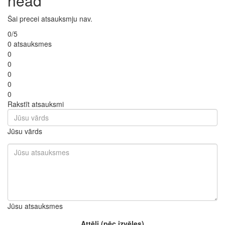
head
Šai precei atsauksmju nav.
0/5
0 atsauksmes
0
0
0
0
0
Rakstīt atsauksmi
Jūsu vārds
Jūsu atsauksmes
Attēli (pēc izvēles)