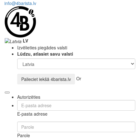
info@4barista.lv
LV
Izvēlieties piegādes valsti
Lūdzu, atlasiet savu valsti
Or
Palieciet iekšā
4barista.lv
Autorizēties
E-pasta adrese
Parole