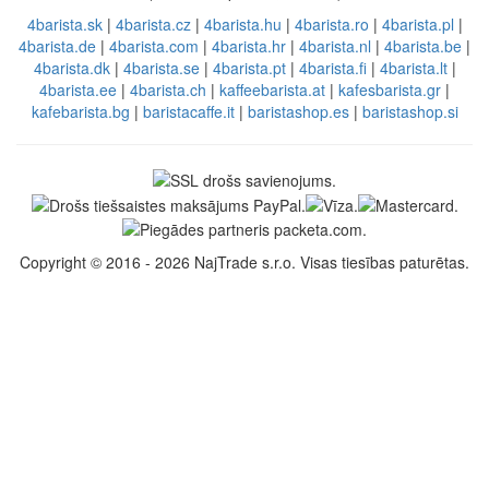
4barista.sk
|
4barista.cz
|
4barista.hu
|
4barista.ro
|
4barista.pl
|
4barista.de
|
4barista.com
|
4barista.hr
|
4barista.nl
|
4barista.be
|
4barista.dk
|
4barista.se
|
4barista.pt
|
4barista.fi
|
4barista.lt
|
4barista.ee
|
4barista.ch
|
kaffeebarista.at
|
kafesbarista.gr
|
kafebarista.bg
|
baristacaffe.it
|
baristashop.es
|
baristashop.si
Copyright © 2016 - 2026 NajTrade s.r.o. Visas tiesības paturētas.