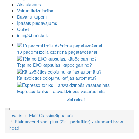
Atsauksmes
Vairumtirdzniecība
Dāvanu kuponi
Īpašais piedāvājums
Outlet
info@4barista.lv
10 padomi izcila dzēriena pagatavošanai
Tēja no EKO kapsulas, kāpēc gan ne?
Kā izvēlēties ceļojumu kafijas automātu?
Espresso toniks – atsvaidzinošs vasaras hīts
visi raksti
Ievads
Flair Classic/Signature
Flair second shot plus (2in1 portafilter) - standard brew
head