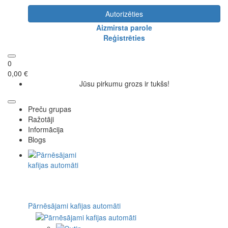
Autorizēties
Aizmirsta parole
Reģistrēties
0
0,00 €
Jūsu pirkumu grozs ir tukšs!
Preču grupas
Ražotāji
Informācija
Blogs
Pārnēsājami kafijas automāti