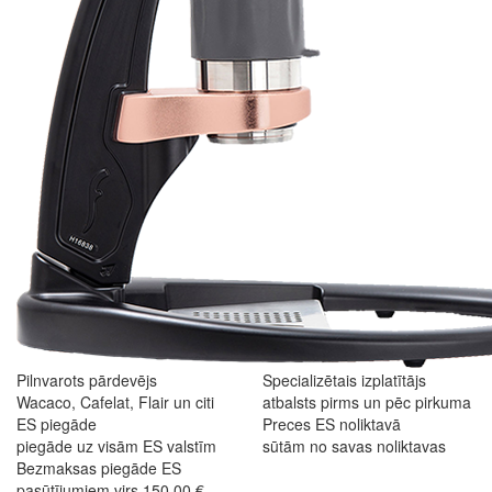
Pilnvarots pārdevējs
Specializētais izplatītājs
Wacaco, Cafelat, Flair un citi
atbalsts pirms un pēc pirkuma
ES piegāde
Preces ES noliktavā
piegāde uz visām ES valstīm
sūtām no savas noliktavas
Bezmaksas piegāde ES
pasūtījumiem virs 150,00 €