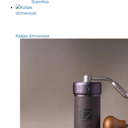
Superkop
Kafijas dzirnaviņas