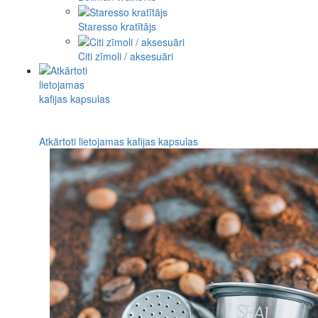
Staresso kratītājs
Citi zīmoli / aksesuāri
Atkārtoti lietojamas kafijas kapsulas