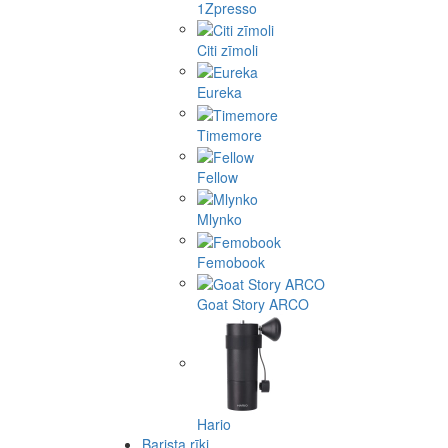
1Zpresso
Citi zīmoli
Eureka
Timemore
Fellow
Mlynko
Femobook
Goat Story ARCO
Hario
Barista rīki