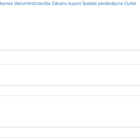
uksmes
Vairumtirdzniecība
Dāvanu kuponi
Īpašais piedāvājums
Outlet