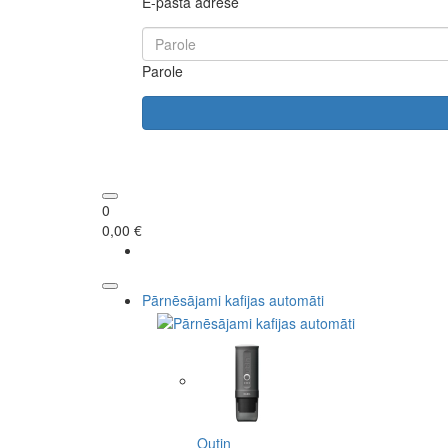
E-pasta adrese
Parole
0
0,00 €
Pārnēsājami kafijas automāti
Outin