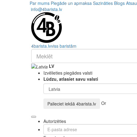
Par mums
Piegāde un apmaksa
Sazināties
Blogs
Atsa
info@4barista.lv
4
barista
.lv
viss baristām
LV
Izvēlieties piegādes valsti
Lūdzu, atlasiet savu valsti
Or
Palieciet iekšā
4barista.lv
Autorizēties